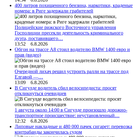
400 литров похищенного бензина, наркотики, краденые
номера: в Риге задержали грабителей
Полицейские рижского Восточного управления
Госполиции пресекли деятельность криминального
дуэта, поставившего…
13:52 6.8.2026
Обгон на трассе А8 стоил водителю BMW 1400 евро и
прав (видео)
Очередной лихач решил устроить ралли на трассе под
Елгавой —…
13:09 6.8.2026
В Сигулде водитель сбил велосипедиста: просят
откликнуться очевидцев
1 августа около 14:00 в Сигулде произошло дорожно-
транспортное происшествие: неустановленный…
12:32 6.8.2026
Липовые накладные и 480 000 пачек сигарет: перевозка
контрабанды закончилась судом