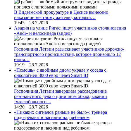
В Видземской прокуратуре в Цесисе вынесено
наказание местному жителю, который…
19:45 28.7.2026
Авария на улице Ригас: ищут участников столкновения
«Audi» и велосипеда (видео)
Госполиция Латвии разыскивает участников дорожно-
транспортного происшествия, которое произошло 12
июня…
19:19 28.7.2026
«Помощь» с двойным дном: украла у соседа с
онкологией 3000 евро через Smart-ID
Госполиция Латвии завершила расследование
резонансного дела о циничном обкрадывании
тяжелобольного…
14:30 28.7.2026
«Никаких сигналов раньше не было»: тренера
подозревают в насилии над ребенком