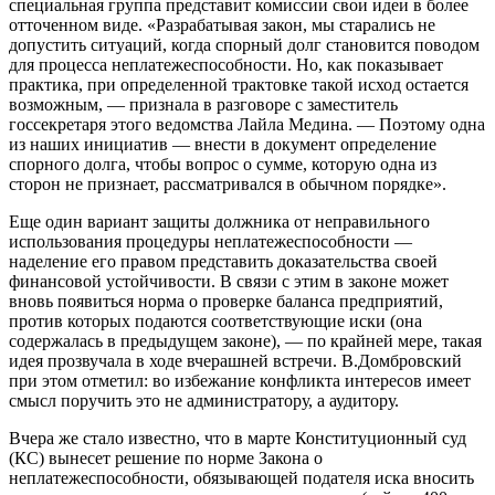
специальная группа представит комиссии свои идеи в более
отточенном виде. «Разрабатывая закон, мы старались не
допустить ситуаций, когда спорный долг становится поводом
для процесса неплатежеспособности. Но, как показывает
практика, при определенной трактовке такой исход остается
возможным, — признала в разговоре с заместитель
госсекретаря этого ведомства Лайла Медина. — Поэтому одна
из наших инициатив — внести в документ определение
спорного долга, чтобы вопрос о сумме, которую одна из
сторон не признает, рассматривался в обычном порядке».
Еще один вариант защиты должника от неправильного
использования процедуры неплатежеспособности —
наделение его правом представить доказательства своей
финансовой устойчивости. В связи с этим в законе может
вновь появиться норма о проверке баланса предприятий,
против которых подаются соответствующие иски (она
содержалась в предыдущем законе), — по крайней мере, такая
идея прозвучала в ходе вчерашней встречи. В.Домбровский
при этом отметил: во избежание конфликта интересов имеет
смысл поручить это не администратору, а аудитору.
Вчера же стало известно, что в марте Конституционный суд
(КС) вынесет решение по норме Закона о
неплатежеспособности, обязывающей подателя иска вносить