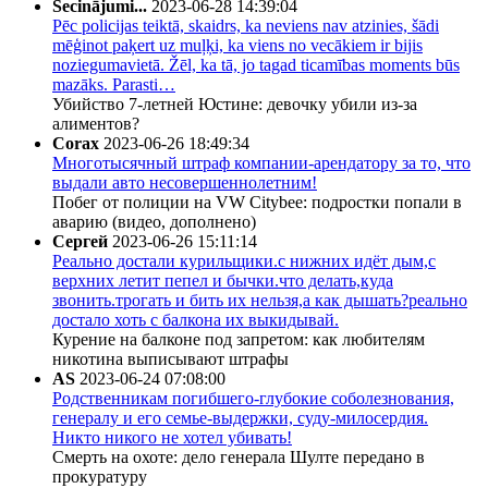
Secinājumi...
2023-06-28 14:39:04
Pēc policijas teiktā, skaidrs, ka neviens nav atzinies, šādi
mēģinot paķert uz muļķi, ka viens no vecākiem ir bijis
noziegumavietā. Žēl, ka tā, jo tagad ticamības moments būs
mazāks. Parasti…
Убийство 7-летней Юстине: девочку убили из-за
алиментов?
Corax
2023-06-26 18:49:34
Многотысячный штраф компании-арендатору за то, что
выдали авто несовершеннолетним!
Побег от полиции на VW Citybee: подростки попали в
аварию (видео, дополнено)
Сергей
2023-06-26 15:11:14
Реально достали курильщики.с нижних идёт дым,с
верхних летит пепел и бычки.что делать,куда
звонить.трогать и бить их нельзя,а как дышать?реально
достало хоть с балкона их выкидывай.
Курение на балконе под запретом: как любителям
никотина выписывают штрафы
AS
2023-06-24 07:08:00
Родственникам погибшего-глубокие соболезнования,
генералу и его семье-выдержки, суду-милосердия.
Никто никого не хотел убивать!
Смерть на охоте: дело генерала Шулте передано в
прокуратуру