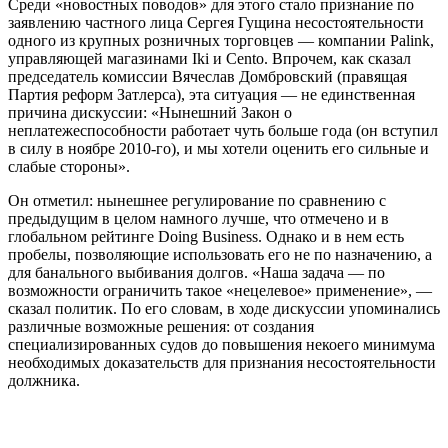
Среди «новостных поводов» для этого стало признание по
заявлению частного лица Сергея Гущина несостоятельности
одного из крупных розничных торговцев — компании Palink,
управляющей магазинами Iki и Cento. Впрочем, как сказал
председатель комиссии Вячеслав Домбровский (правящая
Партия реформ Затлерса), эта ситуация — не единственная
причина дискуссии: «Нынешний Закон о
неплатежеспособности работает чуть больше года (он вступил
в силу в ноябре 2010-го), и мы хотели оценить его сильные и
слабые стороны».
Он отметил: нынешнее регулирование по сравнению с
предыдущим в целом намного лучше, что отмечено и в
глобальном рейтинге Doing Business. Однако и в нем есть
пробелы, позволяющие использовать его не по назначению, а
для банального выбивания долгов. «Наша задача — по
возможности ограничить такое «нецелевое» применение», —
сказал политик. По его словам, в ходе дискуссии упоминались
различные возможные решения: от создания
специализированных судов до повышения некоего минимума
необходимых доказательств для признания несостоятельности
должника.