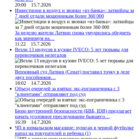
20:00 15.7.2026
Инвестиции в воздух и звонки «из банка»: латвийцы за
7 дней отдали мошенникам более 360 000
За неделю жители Латвии снова умудрились обеднеть
как минимум на…
11:22 15.7.2026
Везли 13 индусов в кузове IVECO: 5 лет тюрьмы для
перевозчиков нелегалов
Верховный суд Латвии (Сенат) поставил точку в деле
двух пособников…
18:02 14.7.2026
Объезд очередей за взятки: экс-пограничника с 3
"клиентами" отправляют под суд
Бюро внутренней безопасности (БВБ, IDB) предлагает
начать уголовное преследование бывшего…
16:39 14.7.2026
ЧП в юрмальском магазине: хулиган в черной футболке
напал на покупателей и ребенка
(1)