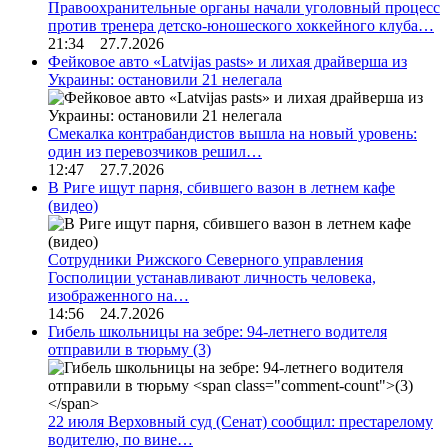
Правоохранительные органы начали уголовный процесс
против тренера детско-юношеского хоккейного клуба…
21:34 27.7.2026
Фейковое авто «Latvijas pasts» и лихая драйверша из
Украины: остановили 21 нелегала
Смекалка контрабандистов вышла на новый уровень:
один из перевозчиков решил…
12:47 27.7.2026
В Риге ищут парня, сбившего вазон в летнем кафе
(видео)
Сотрудники Рижского Северного управления
Госполиции устанавливают личность человека,
изображенного на…
14:56 24.7.2026
Гибель школьницы на зебре: 94-летнего водителя
отправили в тюрьму
(3)
22 июля Верховный суд (Сенат) сообщил: престарелому
водителю, по вине…