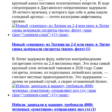
крупный канал поставки психотропных веществ. В ходе
спецоперации в Даугавпилсе оперативники задержали
39-летнего мужчину, у которого при себе и дома нашли
солидный арсенал — почти килограмм амфетамина,
оружие.
Новый «сюрприз» из Латвии на 2,4 млн евро: в Литве
снова задержали сигареты (видео, фото)
(1)
В Литве задержали фуру, набитую контрабандными
сигаретами почти на 2,4 миллиона евро. Это пока самый
крупный улов литовской таможни в 2026 году. Сами
сигареты, похоже, из подпольных латвийских цехов, —
считают местные правоохранители. Это задержание —
далеко не разовый случай, а скорее отлаженный бизнес.
Избили, запихали в машину, требовали 4000:
четверых «рэкетиров» отправляют под суд
(1)