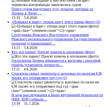
Перед судом предстанет дуэт дельцов, которые из
Латвии в Литву…
15:35 5.8.2026
«Побывал в баре»: теперь ищут этого парня (фото)
(2)
Сотрудники Рижского Восточного управления
Рижского регионального управления Государственной
полиции устанавливают…
13:15 5.8.2026
Кто эти парни? Просят помочь в опознании (фото)
Госполиция Латвии обращается к жителям с просьбой
помочь установить личности…
12:11 4.8.2026
Спасатель скрыл джекпоты и задолжал по налогам €38
тысяч: его отправляют под суд
(2)
В ходе расследования в Бюро внутренней безопасности
(БВБ, IDB) собрали…
13:39 31.7.2026