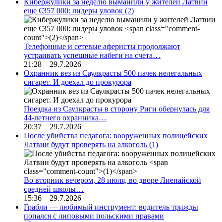
Кибержулики за неделю выманили у жителей Латвии
еще €357 000: лидеры уловок
(2)
Телефонные и сетевые аферисты продолжают
устраивать успешные набеги на счета…
21:28 29.7.2026
Охранник вез из Саулкрасты 500 пачек нелегальных
сигарет. И доехал до прокурора
Поездка из Саулкрасты в сторону Риги обернулась для
44-летнего охранника…
20:37 29.7.2026
После убийства педагога: вооруженных полицейских
Латвии будут проверять на алкоголь
(1)
Во вторник вечером, 28 июля, во дворе Лиепайской
средней школы…
15:36 29.7.2026
Грабли — любимый инструмент: водитель трижды
попался с липовыми польскими правами