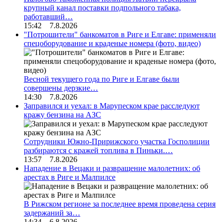
крупный канал поставки подпольного табака,
работавший…
15:42 7.8.2026
"Потрошители" банкоматов в Риге и Елгаве: применяли
спецоборудование и краденые номера (фото, видео)
Весной текущего года по Риге и Елгаве были
совершены дерзкие…
14:30 7.8.2026
Заправился и уехал: в Марупеском крае расследуют
кражу бензина на АЗС
Сотрудники Южно-Пририжского участка Госполиции
разбираются с кражей топлива в Пиньки.…
13:57 7.8.2026
Нападение в Вецаки и развращение малолетних: об
арестах в Риге и Малпилсе
В Рижском регионе за последнее время проведена серия
задержаний за…
14:34 6.8.2026