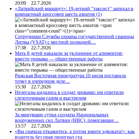
20:09 22.7.2026
«Латвийский маршрут»: 19-летний "таксист" запихал в
компактный кроссовер шесть азиатов
(1)
Сотрудники Службы охраны государственной границы
Литвы (VSAT) с местной полицией…
17:38 22.7.2026
Мать 8 детей наказали за уклонение от алиментов:
вместо тюрьмы — общественные работы
Рижская Восточная прокуратура 10 июля поставила
точку в очередном деле…
15:30 22.7.2026
Нелегалы кидались в солдат дровами: им ответили
слезоточивым газом и выстрелом
За минувшие сутки солдаты Национальных
вооруженных сил Латвии (НВС), помогавшие…
13:57 22.7.2026
«Вы сначала откажитесь, а потом зовите адвоката!»: как
водитель без прав проиграл суд