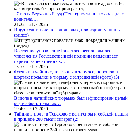
17 июля Верховный суд (Сенат) поставил точку в деле
водителя,…
21:22 21.7.2026
Ищут хулиганов: повалили знак, повредили машины
(видео)
Восточное управление Рижского регионального
управления Государственной полиции разыскивает
парней, запечатленных…
13:57 21.7.2026
Флешки в чайнике, телефоны в термосе, порошок в
шортах: посылки в тюрьму с запрещенкой (фото)
(3)
В июле в латвийских тюрьмах был зафиксирован целый
ряд изобретательных…
19:40 20.7.2026
Тайник в полу: в Терехово с рентгеном и собакой нашли
в прицепе 280 тысяч сигарет
(2)