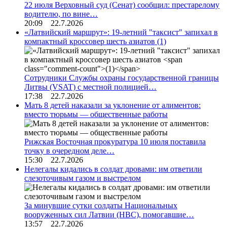
22 июля Верховный суд (Сенат) сообщил: престарелому
водителю, по вине…
20:09 22.7.2026
«Латвийский маршрут»: 19-летний "таксист" запихал в
компактный кроссовер шесть азиатов
(1)
Сотрудники Службы охраны государственной границы
Литвы (VSAT) с местной полицией…
17:38 22.7.2026
Мать 8 детей наказали за уклонение от алиментов:
вместо тюрьмы — общественные работы
Рижская Восточная прокуратура 10 июля поставила
точку в очередном деле…
15:30 22.7.2026
Нелегалы кидались в солдат дровами: им ответили
слезоточивым газом и выстрелом
За минувшие сутки солдаты Национальных
вооруженных сил Латвии (НВС), помогавшие…
13:57 22.7.2026