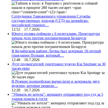
Сотрудники Таможенного управления Службы
государственных доходов (СГД) на латвийско-
российской границе…
12:52 17.7.2026
Юного поляка поймали с 6 нелегалами. Прокуратура
начала дело против пограничников Беларуси
В Кедайнском районе Литвы был задержан 18-летний
гражданин Польши, который…
12:48 16.7.2026
Дуэт поджигателей уничтожил чужую Kia Sportage за 30
тысяч евро
В Резекне полицейские вычислили и задержали двух
мужчин, которые решили…
12:28 16.7.2026
"Убивать не хотела": женщину отправляют под суд за 5
ударов ножом в гостя