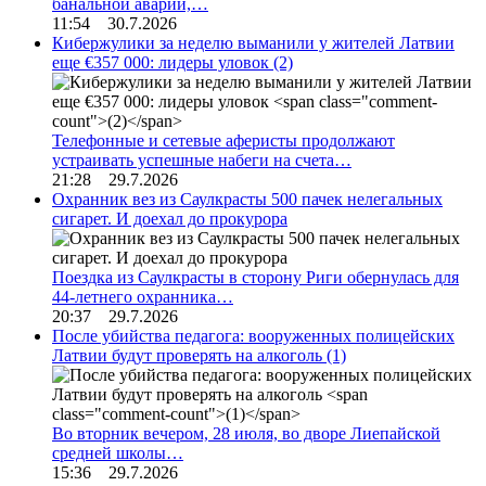
банальной аварии,…
11:54 30.7.2026
Кибержулики за неделю выманили у жителей Латвии
еще €357 000: лидеры уловок
(2)
Телефонные и сетевые аферисты продолжают
устраивать успешные набеги на счета…
21:28 29.7.2026
Охранник вез из Саулкрасты 500 пачек нелегальных
сигарет. И доехал до прокурора
Поездка из Саулкрасты в сторону Риги обернулась для
44-летнего охранника…
20:37 29.7.2026
После убийства педагога: вооруженных полицейских
Латвии будут проверять на алкоголь
(1)
Во вторник вечером, 28 июля, во дворе Лиепайской
средней школы…
15:36 29.7.2026