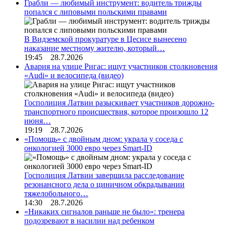
Грабли — любимый инструмент: водитель трижды
попался с липовыми польскими правами
В Видземской прокуратуре в Цесисе вынесено
наказание местному жителю, который…
19:45 28.7.2026
Авария на улице Ригас: ищут участников столкновения
«Audi» и велосипеда (видео)
Госполиция Латвии разыскивает участников дорожно-
транспортного происшествия, которое произошло 12
июня…
19:19 28.7.2026
«Помощь» с двойным дном: украла у соседа с
онкологией 3000 евро через Smart-ID
Госполиция Латвии завершила расследование
резонансного дела о циничном обкрадывании
тяжелобольного…
14:30 28.7.2026
«Никаких сигналов раньше не было»: тренера
подозревают в насилии над ребенком