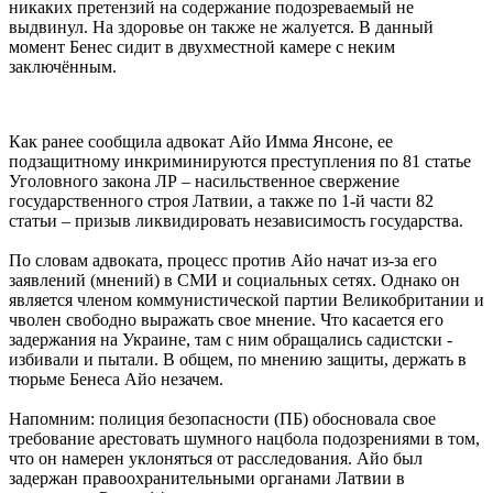
никаких претензий на содержание подозреваемый не
выдвинул. На здоровье он также не жалуется. В данный
момент Бенес сидит в двухместной камере с неким
заключённым.
Как ранее сообщила адвокат Айо Имма Янсоне, ее
подзащитному инкриминируются преступления по 81 статье
Уголовного закона ЛР – насильственное свержение
государственного строя Латвии, а также по 1-й части 82
статьи – призыв ликвидировать независимость государства.
По словам адвоката, процесс против Айо начат из-за его
заявлений (мнений) в СМИ и социальных сетях. Однако он
является членом коммунистической партии Великобритании и
чволен свободно выражать свое мнение. Что касается его
задержания на Украине, там с ним обращались садистски -
избивали и пытали. В общем, по мнению защиты, держать в
тюрьме Бенеса Айо незачем.
Напомним: полиция безопасности (ПБ) обосновала свое
требование арестовать шумного нацбола подозрениями в том,
что он намерен уклоняться от расследования. Айо был
задержан правоохранительными органами Латвии в