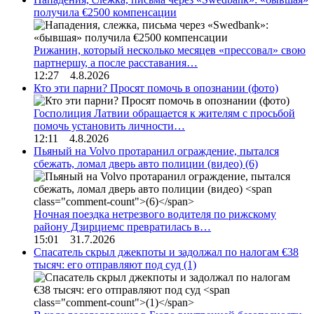
получила €2500 компенсации
Рижанин, который несколько месяцев «прессовал» свою
партнершу, а после расставания…
12:27 4.8.2026
Кто эти парни? Просят помочь в опознании (фото)
Госполиция Латвии обращается к жителям с просьбой
помочь установить личности…
12:11 4.8.2026
Пьяный на Volvo протаранил ограждение, пытался
сбежать, ломал дверь авто полиции (видео)
(6)
Ночная поездка нетрезвого водителя по рижскому
району Дзирциемс превратилась в…
15:01 31.7.2026
Спасатель скрыл джекпоты и задолжал по налогам €38
тысяч: его отправляют под суд
(1)