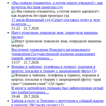
«Вы сначала откажитесь, а потом зовите адвоката!»: как
водитель без прав проиграл суд
17 июля Верховный суд (Сенат) поставил точку в деле
водителя,…
21:22 21.7.2026
Ищут хулиганов: повалили знак, повредили машины
(видео)
Восточное управление Рижского регионального
управления Государственной полиции разыскивает
парней, запечатленных…
13:57 21.7.2026
Флешки в чайнике, телефоны в термосе, порошок в
шортах: посылки в тюрьму с запрещенкой (фото)
(3)
В июле в латвийских тюрьмах был зафиксирован целый
ряд изобретательных…
19:40 20.7.2026
Тайник в полу: в Терехово с рентгеном и собакой нашли
в прицепе 280 тысяч сигарет
(2)