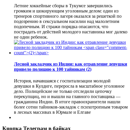
Летние хоккейные сборы в Тукумсе завершились
громким и шокирующим уголовным делом: один из
тренеров спортивного лагеря оказался за решеткой по
подозрению в сексуальном насилии над малолетним
подопечным. И стражи порядка опасаются, что
пострадать от действий молодого наставника мог далеко
не один ребенок.
Лесной закладчик из Индии: как отравление девушки
привело полицию к 100 тайникам
(2)
История, начавшаяся с госпитализации молодой
девушки в Кулдиге, переросла в масштабное уголовное
дело. Полицейские не только отследили цепочку
перекупщиц, но и вышли на главного поставщика —
гражданина Индии. В итоге правоохранители нашли
более сотни тайников-закладок с психотропным товаром
в лесных массивах в Юрмале и Елгаве
Кнопка Телеграм в байках