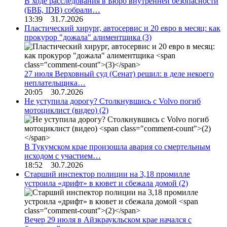
В ходе расследования в Бюро внутренней безопасности
(БВБ, IDB) собрали…
13:39 31.7.2026
Пластический хирург, автосервис и 20 евро в месяц: как
прокурор "дожала" алиментщика
(3)
27 июля Верховный суд (Сенат) решил: в деле некоего
неплательщика…
20:05 30.7.2026
Не уступила дорогу? Столкнувшись с Volvo погиб
мотоциклист (видео)
(2)
В Тукумском крае произошла авария со смертельным
исходом с участием…
18:52 30.7.2026
Старший инспектор полиции на 3,18 промилле
устроила «дрифт» в кювет и сбежала домой
(2)
Вечер 29 июля в Айзкраукльском крае начался с