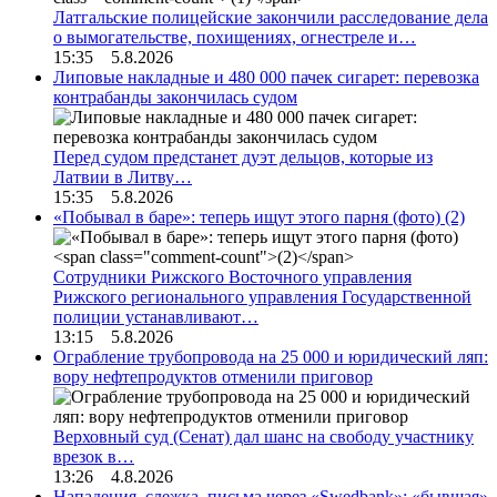
Латгальские полицейские закончили расследование дела
о вымогательстве, похищениях, огнестреле и…
15:35 5.8.2026
Липовые накладные и 480 000 пачек сигарет: перевозка
контрабанды закончилась судом
Перед судом предстанет дуэт дельцов, которые из
Латвии в Литву…
15:35 5.8.2026
«Побывал в баре»: теперь ищут этого парня (фото)
(2)
Сотрудники Рижского Восточного управления
Рижского регионального управления Государственной
полиции устанавливают…
13:15 5.8.2026
Ограбление трубопровода на 25 000 и юридический ляп:
вору нефтепродуктов отменили приговор
Верховный суд (Сенат) дал шанс на свободу участнику
врезок в…
13:26 4.8.2026
Нападения, слежка, письма через «Swedbank»: «бывшая»