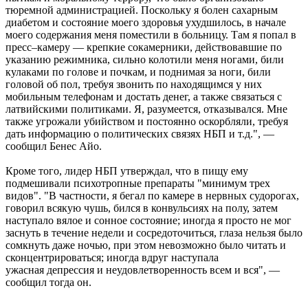
тюремной администрацией. Поскольку я болен сахарным
диабетом и состояние моего здоровья ухудшилось, в начале
моего содержания меня поместили в больницу. Там я попал в
пресс–камеру — крепкие сокамерники, действовавшие по
указанию режимника, сильно колотили меня ногами, били
кулаками по голове и почкам, и поднимая за ноги, били
головой об пол, требуя звонить по находящимся у них
мобильным телефонам и достать денег, а также связаться с
латвийскими политиками. Я, разумеется, отказывался. Мне
также угрожали убийством и постоянно оскорбляли, требуя
дать информацию о политических связях НБП и т.д.", —
сообщил Бенес Айо.
Кроме того, лидер НБП утверждал, что в пищу ему
подмешивали психотропные препараты "минимум трех
видов". "В частности, я бегал по камере в нервных судорогах,
говорил всякую чушь, бился в конвульсиях на полу, затем
наступало вялое и сонное состояние; иногда я просто не мог
заснуть в течение недели и сосредоточиться, глаза нельзя было
сомкнуть даже ночью, при этом невозможно было читать и
сконцентрироваться; иногда вдруг наступала
ужасная депрессия и неудовлетворенность всем и вся", —
сообщил тогда он.