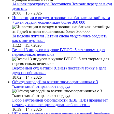
14 июля прокуратура Восточного Земгале передала в суд
дело о…
20:00 15.7.2026
Инвестиции в воздух и звонки «из банка»: латвийцы за
7 дней отдали мошенникам более 360 000
За неделю жители Латвии снова умудрились обеднеть
как минимум на…
11:22 15.7.2026
Везли 13 индусов в кузове IVECO: 5 лет тюрьмы для
перевозчиков нелегалов
Верховный суд Латвии (Сенат) поставил точку в деле
двух пособников…
18:02 14.7.2026
Объезд очередей за взятки: экс-пограничника с 3
"клиентами" отправляют под суд
Бюро внутренней безопасности (БВБ, IDB) предлагает
начать уголовное преследование бывшего…
16:39 14.7.2026
ЧП в юрмальском магазине: хулиган в черной футболке