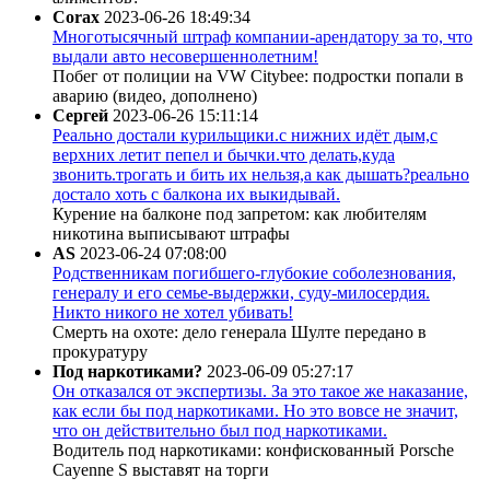
Corax
2023-06-26 18:49:34
Многотысячный штраф компании-арендатору за то, что
выдали авто несовершеннолетним!
Побег от полиции на VW Citybee: подростки попали в
аварию (видео, дополнено)
Сергей
2023-06-26 15:11:14
Реально достали курильщики.с нижних идёт дым,с
верхних летит пепел и бычки.что делать,куда
звонить.трогать и бить их нельзя,а как дышать?реально
достало хоть с балкона их выкидывай.
Курение на балконе под запретом: как любителям
никотина выписывают штрафы
AS
2023-06-24 07:08:00
Родственникам погибшего-глубокие соболезнования,
генералу и его семье-выдержки, суду-милосердия.
Никто никого не хотел убивать!
Смерть на охоте: дело генерала Шулте передано в
прокуратуру
Под наркотиками?
2023-06-09 05:27:17
Он отказался от экспертизы. За это такое же наказание,
как если бы под наркотиками. Но это вовсе не значит,
что он действительно был под наркотиками.
Водитель под наркотиками: конфискованный Porsche
Cayenne S выставят на торги