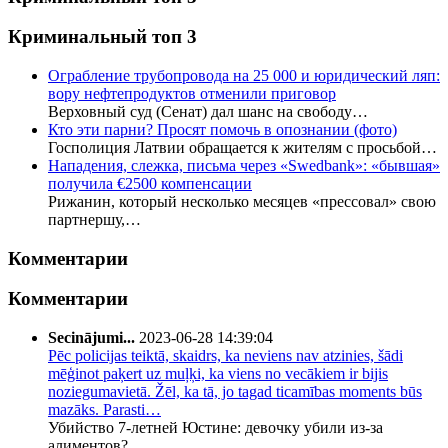
Криминальный топ 3
Ограбление трубопровода на 25 000 и юридический ляп:
вору нефтепродуктов отменили приговор
Верховный суд (Сенат) дал шанс на свободу…
Кто эти парни? Просят помочь в опознании (фото)
Госполиция Латвии обращается к жителям с просьбой…
Нападения, слежка, письма через «Swedbank»: «бывшая»
получила €2500 компенсации
Рижанин, который несколько месяцев «прессовал» свою
партнершу,…
Комментарии
Комментарии
Secinājumi...
2023-06-28 14:39:04
Pēc policijas teiktā, skaidrs, ka neviens nav atzinies, šādi
mēģinot paķert uz muļķi, ka viens no vecākiem ir bijis
noziegumavietā. Žēl, ka tā, jo tagad ticamības moments būs
mazāks. Parasti…
Убийство 7-летней Юстине: девочку убили из-за
алиментов?