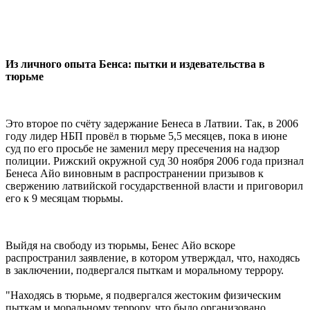
Из личного опыта Бенса: пытки и издевательства в
тюрьме
Это второе по счёту задержание Бенеса в Латвии. Так, в 2006
году лидер НБП провёл в тюрьме 5,5 месяцев, пока в июне
суд по его просьбе не заменил меру пресечения на надзор
полиции. Рижский окружной суд 30 ноября 2006 года признал
Бенеса Айо виновным в распространении призывов к
свержению латвийской государственной власти и приговорил
его к 9 месяцам тюрьмы.
Выйдя на свободу из тюрьмы, Бенес Айо вскоре
распространил заявление, в котором утверждал, что, находясь
в заключении, подвергался пыткам и моральному террору.
"Находясь в тюрьме, я подвергался жестоким физическим
пыткам и моральному террору, что было организовано