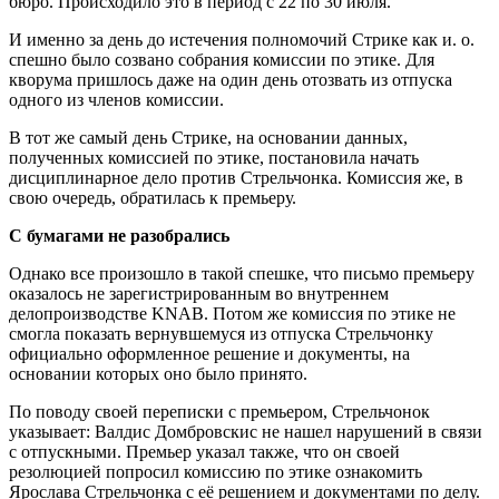
бюро. Происходило это в период с 22 по 30 июля.
И именно за день до истечения полномочий Стрике как и. о.
спешно было созвано собрания комиссии по этике. Для
кворума пришлось даже на один день отозвать из отпуска
одного из членов комиссии.
В тот же самый день Стрике, на основании данных,
полученных комиссией по этике, постановила начать
дисциплинарное дело против Стрельчонка. Комиссия же, в
свою очередь, обратилась к премьеру.
С бумагами не разобрались
Однако все произошло в такой спешке, что письмо премьеру
оказалось не зарегистрированным во внутреннем
делопроизводстве KNAB. Потом же комиссия по этике не
смогла показать вернувшемуся из отпуска Стрельчонку
официально оформленное решение и документы, на
основании которых оно было принято.
По поводу своей переписки с премьером, Стрельчонок
указывает: Валдис Домбровскис не нашел нарушений в связи
с отпускными. Премьер указал также, что он своей
резолюцией попросил комиссию по этике ознакомить
Ярослава Стрельчонка с её решением и документами по делу.