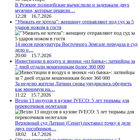
В Резекне полицейские вычислили и задержали двух
мужчин, которые решили…
12:28 16.7.2026
"Убивать не хотела": женщину отправляют под суд за 5
ударов ножом в гостя
14 июля прокуратура Восточного Земгале передала в суд
дело о…
20:00 15.7.2026
Инвестиции в воздух и звонки «из банка»: латвийцы за
7 дней отдали мошенникам более 360 000
За неделю жители Латвии снова умудрились обеднеть
как минимум на…
11:22 15.7.2026
Везли 13 индусов в кузове IVECO: 5 лет тюрьмы для
перевозчиков нелегалов
Верховный суд Латвии (Сенат) поставил точку в деле
двух пособников…
18:02 14.7.2026
Объезд очередей за взятки: экс-пограничника с 3