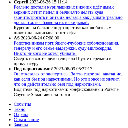
Сергей
2023-06-26 15:11:14
Реально достали курильщики.с нижних идёт дым,с
верхних летит пепел и бычки.что делать,куда
звонить.трогать и бить их нельзя,а как дышать?реально
достало хоть с балкона их выкидывай.
Курение на балконе под запретом: как любителям
никотина выписывают штрафы
AS
2023-06-24 07:08:00
Родственникам погибшего-глубокие соболезнования,
генералу и его семье-выдержки, суду-милосердия.
Никто никого не хотел убивать!
Смерть на охоте: дело генерала Шулте передано в
прокуратуру
Под наркотиками?
2023-06-09 05:27:17
Он отказался от экспертизы. За это такое же наказание,
как если бы под наркотиками. Но это вовсе не значит,
что он действительно был под наркотиками.
Водитель под наркотиками: конфискованный Porsche
Cayenne S выставят на торги
События
Техно
Охрана
Страхование
Законы