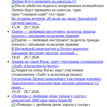
Латвии будут проверять на алкоголь
(1)
Во вторник вечером, 28 июля, во дворе Лиепайской
средней школы…
15:36 29.7.2026
Грабли — любимый инструмент: водитель трижды
попался с липовыми польскими правами
В Видземской прокуратуре в Цесисе вынесено
наказание местному жителю, который…
19:45 28.7.2026
Авария на улице Ригас: ищут участников столкновения
«Audi» и велосипеда (видео)
Госполиция Латвии разыскивает участников дорожно-
транспортного происшествия, которое произошло 12
июня…
19:19 28.7.2026
«Помощь» с двойным дном: украла у соседа с
онкологией 3000 евро через Smart-ID