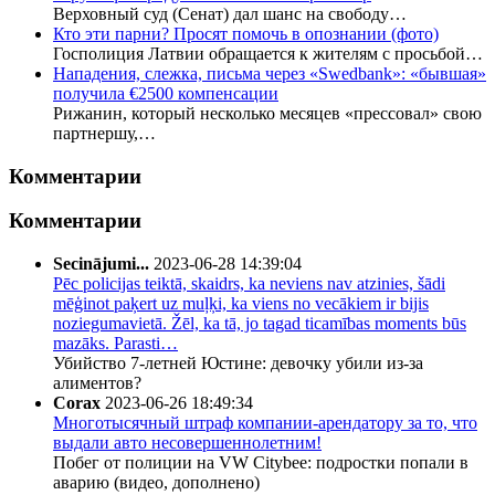
Верховный суд (Сенат) дал шанс на свободу…
Кто эти парни? Просят помочь в опознании (фото)
Госполиция Латвии обращается к жителям с просьбой…
Нападения, слежка, письма через «Swedbank»: «бывшая»
получила €2500 компенсации
Рижанин, который несколько месяцев «прессовал» свою
партнершу,…
Комментарии
Комментарии
Secinājumi...
2023-06-28 14:39:04
Pēc policijas teiktā, skaidrs, ka neviens nav atzinies, šādi
mēģinot paķert uz muļķi, ka viens no vecākiem ir bijis
noziegumavietā. Žēl, ka tā, jo tagad ticamības moments būs
mazāks. Parasti…
Убийство 7-летней Юстине: девочку убили из-за
алиментов?
Corax
2023-06-26 18:49:34
Многотысячный штраф компании-арендатору за то, что
выдали авто несовершеннолетним!
Побег от полиции на VW Citybee: подростки попали в
аварию (видео, дополнено)