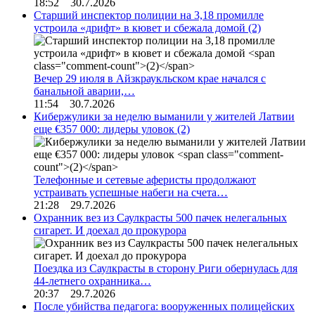
18:52 30.7.2026
Старший инспектор полиции на 3,18 промилле
устроила «дрифт» в кювет и сбежала домой
(2)
Вечер 29 июля в Айзкраукльском крае начался с
банальной аварии,…
11:54 30.7.2026
Кибержулики за неделю выманили у жителей Латвии
еще €357 000: лидеры уловок
(2)
Телефонные и сетевые аферисты продолжают
устраивать успешные набеги на счета…
21:28 29.7.2026
Охранник вез из Саулкрасты 500 пачек нелегальных
сигарет. И доехал до прокурора
Поездка из Саулкрасты в сторону Риги обернулась для
44-летнего охранника…
20:37 29.7.2026
После убийства педагога: вооруженных полицейских