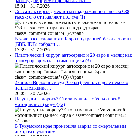
району Дзирциемс превратилась в…
15:01 31.7.2026
Спасатель скрыл джекпоты и задолжал по налогам €38
тысяч: его отправляют под суд
(1)
В ходе расследования в Бюро внутренней безопасности
(БВБ, IDB) собрали…
13:39 31.7.2026
Пластический хирург, автосервис и 20 евро в месяц: как
прокурор "дожала" алиментщика
(3)
27 июля Верховный суд (Сенат) решил: в деле некоего
неплательщика…
20:05 30.7.2026
Не уступила дорогу? Столкнувшись с Volvo погиб
мотоциклист (видео)
(2)
В Тукумском крае произошла авария со смертельным
исходом с участием…