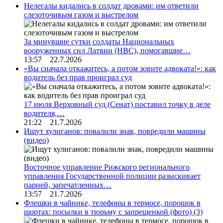
Нелегалы кидались в солдат дровами: им ответили
слезоточивым газом и выстрелом
За минувшие сутки солдаты Национальных
вооруженных сил Латвии (НВС), помогавшие…
13:57 22.7.2026
«Вы сначала откажитесь, а потом зовите адвоката!»: как
водитель без прав проиграл суд
17 июля Верховный суд (Сенат) поставил точку в деле
водителя,…
21:22 21.7.2026
Ищут хулиганов: повалили знак, повредили машины
(видео)
Восточное управление Рижского регионального
управления Государственной полиции разыскивает
парней, запечатленных…
13:57 21.7.2026
Флешки в чайнике, телефоны в термосе, порошок в
шортах: посылки в тюрьму с запрещенкой (фото)
(3)