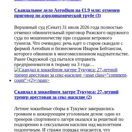
Скандальное дело Aerodium на €1,9 млн: отменен
приговор по аэродинамической трубе
(3)
Верховный суд (Сенат) 31 июля 2026 года полностью
отменил обвинительный приговор Рижского окружного
суда по мошенничеству при создании ветрового
туннеля. Что очевидно: речь идет о старом скандале с
фирмой Aerodium и бизнесменом Иваром Бейтансом,
которого обвиняли в многомиллионном надувательстве.
Ранее Окружной суд пытался отправить
предпринимателя в тюрьму на 3 года…
Скандал в хоккейном лагере Тукумса: 27-летний
тренер арестован за секс-насилие
(2)
Летние хоккейные сборы в Тукумсе завершились
громким и шокирующим уголовным делом: один из
тренеров спортивного лагеря оказался за решеткой по
подозрению в сексуальном насилии над малолетним
подопечным. И стражи порядка опасаются, что