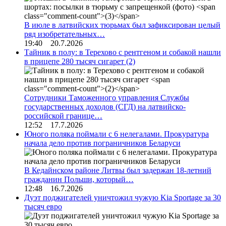
В июле в латвийских тюрьмах был зафиксирован целый
ряд изобретательных…
19:40 20.7.2026
Тайник в полу: в Терехово с рентгеном и собакой нашли
в прицепе 280 тысяч сигарет
(2)
Сотрудники Таможенного управления Службы
государственных доходов (СГД) на латвийско-
российской границе…
12:52 17.7.2026
Юного поляка поймали с 6 нелегалами. Прокуратура
начала дело против пограничников Беларуси
В Кедайнском районе Литвы был задержан 18-летний
гражданин Польши, который…
12:48 16.7.2026
Дуэт поджигателей уничтожил чужую Kia Sportage за 30
тысяч евро