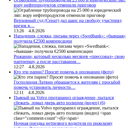
вору нефтепродуктов отменили приговор
Верховный суд (Сенат) дал шанс на свободу участнику
врезок в…
13:26 4.8.2026
Нападения, слежка, письма через «Swedbank»: «бывшая»
получила €2500 компенсации
Рижанин, который несколько месяцев «прессовал» свою
партнершу, а после расставания…
12:27 4.8.2026
Кто эти парни? Просят помочь в опознании (фото)
Госполиция Латвии обращается к жителям с просьбой
помочь установить личности…
12:11 4.8.2026
Пьяный на Volvo протаранил ограждение, пытался
сбежать, ломал дверь авто полиции (видео)
(6)
Ночная поездка нетрезвого водителя по рижскому