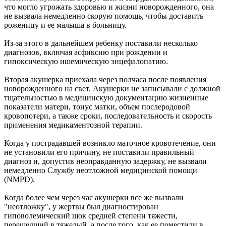
что могло угрожать здоровью и жизни новорожденного, она
не вызвала немедленно скорую помощь, чтобы доставить
роженицу и ее малыша в больницу.
Из-за этого в дальнейшем ребенку поставили несколько
диагнозов, включая асфиксию при рождении и
гипоксическую ишемическую энцефалопатию.
Вторая акушерка приехала через полчаса после появления
новорожденного на свет. Акушерки не записывали с должной
тщательностью в медицинскую документацию жизненные
показатели матери, тонус матки, объем послеродовой
кровопотери, а также сроки, последовательность и скорость
применения медикаментозной терапии.
Когда у пострадавшей возникло маточное кровотечение, они
не установили его причину, не поставили правильный
диагноз и, допустив неоправданную задержку, не вызвали
немедленно Службу неотложной медицинской помощи
(NMPD).
Когда более чем через час акушерки все же вызвали
"неотложку", у жертвы был диагностирован
гиповолемический шок средней степени тяжести,
перешедший в тяжелый, а после того, как ее поместили в