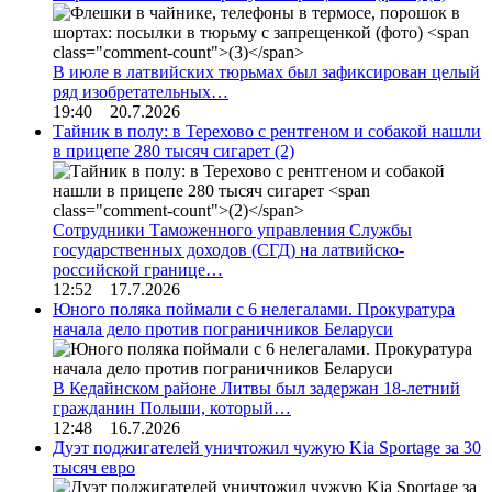
В июле в латвийских тюрьмах был зафиксирован целый
ряд изобретательных…
19:40 20.7.2026
Тайник в полу: в Терехово с рентгеном и собакой нашли
в прицепе 280 тысяч сигарет
(2)
Сотрудники Таможенного управления Службы
государственных доходов (СГД) на латвийско-
российской границе…
12:52 17.7.2026
Юного поляка поймали с 6 нелегалами. Прокуратура
начала дело против пограничников Беларуси
В Кедайнском районе Литвы был задержан 18-летний
гражданин Польши, который…
12:48 16.7.2026
Дуэт поджигателей уничтожил чужую Kia Sportage за 30
тысяч евро