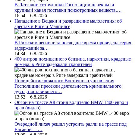
В Латгалии сотрудники Госполиции перекрыли
крупный канал поставки психотропных веществ.…
16:54 6.8.2026
Нападение в Вецаки и развращение малолетних: об
арестах в Риге и Малпилсе
В Рижском регионе за последнее время проведена серия
задержаний за…
14:34 6.8.2026
400 литров похищенного бензина, наркотики, краденые
номера: в Риге задержали грабителей
Полицейские рижского Восточного управления
Госполиции пресекли деятельность криминального
дуэта, поставившего…
13:52 6.8.2026
Обгон на трассе А8 стоил водителю BMW 1400 евро и
прав (видео)
Очередной лихач решил устроить ралли на трассе под
Елгавой —…
13:09 6.8.2026