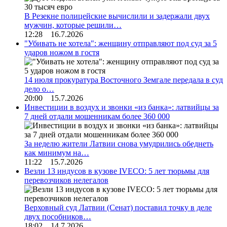
В Резекне полицейские вычислили и задержали двух
мужчин, которые решили…
12:28 16.7.2026
"Убивать не хотела": женщину отправляют под суд за 5
ударов ножом в гостя
14 июля прокуратура Восточного Земгале передала в суд
дело о…
20:00 15.7.2026
Инвестиции в воздух и звонки «из банка»: латвийцы за
7 дней отдали мошенникам более 360 000
За неделю жители Латвии снова умудрились обеднеть
как минимум на…
11:22 15.7.2026
Везли 13 индусов в кузове IVECO: 5 лет тюрьмы для
перевозчиков нелегалов
Верховный суд Латвии (Сенат) поставил точку в деле
двух пособников…
18:02 14.7.2026