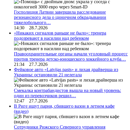
Госполиция Латвии завершила расследование
резонансного дела о циничном обкрадывании
тяжелобольного…
14:30 28.7.2026
«Никаких сигналов раньше не было»: тренера
подозревают в насилии над ребенком
Правоохранительные органы начали уголовный процесс
против тренера детско-юношеского хоккейного клуба…
21:34 27.7.2026
Фейковое авто «Latvijas pasts» и лихая драйверша из
Украины: остановили 21 нелегала
Смекалка контрабандистов вышла на новый уровень:
один из перевозчиков решил…
12:47 27.7.2026
В Риге ищут парня, сбившего вазон в летнем кафе
(видео)
Сотрудники Рижского Северного управления