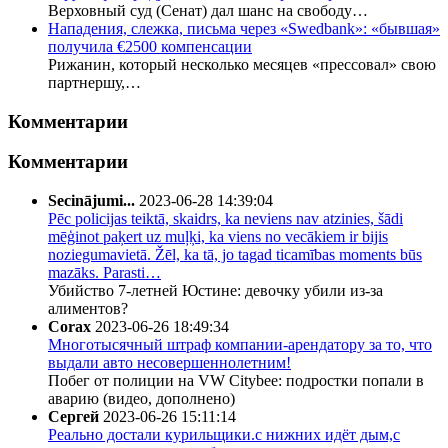
Верховный суд (Сенат) дал шанс на свободу…
Нападения, слежка, письма через «Swedbank»: «бывшая»
получила €2500 компенсации
Рижанин, который несколько месяцев «прессовал» свою
партнершу,…
Комментарии
Комментарии
Secinājumi...
2023-06-28 14:39:04
Pēc policijas teiktā, skaidrs, ka neviens nav atzinies, šādi
mēģinot paķert uz muļķi, ka viens no vecākiem ir bijis
noziegumavietā. Žēl, ka tā, jo tagad ticamības moments būs
mazāks. Parasti…
Убийство 7-летней Юстине: девочку убили из-за
алиментов?
Corax
2023-06-26 18:49:34
Многотысячный штраф компании-арендатору за то, что
выдали авто несовершеннолетним!
Побег от полиции на VW Citybee: подростки попали в
аварию (видео, дополнено)
Сергей
2023-06-26 15:11:14
Реально достали курильщики.с нижних идёт дым,с