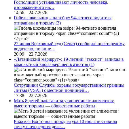
Госполиции устанавливают личность человека,
изображенного на…
14:56 24.7.2026
Гибель школьницы на зебре: 94-летнего водителя
отправили в тюрьму
(3)
22 июля Верховный суд (Сенат) сообщил: престарелому
водителю, по вине…
20:09 22.7.2026
«Латвийский маршрут»: 19-летний "таксист" запихал в
компактный кроссовер шесть азиатов
(1)
Сотрудники Службы охраны государственной границы
Литвы (VSAT) с местной полицией…
17:38 22.7.2026
Мать 8 детей наказали за уклонение от алиментов:
вместо тюрьмы — общественные работы
Рижская Восточная прокуратура 10 июля поставила
точку в очередном деле…