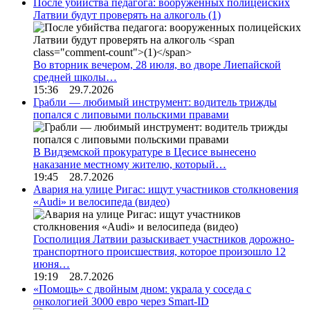
После убийства педагога: вооруженных полицейских
Латвии будут проверять на алкоголь
(1)
Во вторник вечером, 28 июля, во дворе Лиепайской
средней школы…
15:36 29.7.2026
Грабли — любимый инструмент: водитель трижды
попался с липовыми польскими правами
В Видземской прокуратуре в Цесисе вынесено
наказание местному жителю, который…
19:45 28.7.2026
Авария на улице Ригас: ищут участников столкновения
«Audi» и велосипеда (видео)
Госполиция Латвии разыскивает участников дорожно-
транспортного происшествия, которое произошло 12
июня…
19:19 28.7.2026
«Помощь» с двойным дном: украла у соседа с
онкологией 3000 евро через Smart-ID