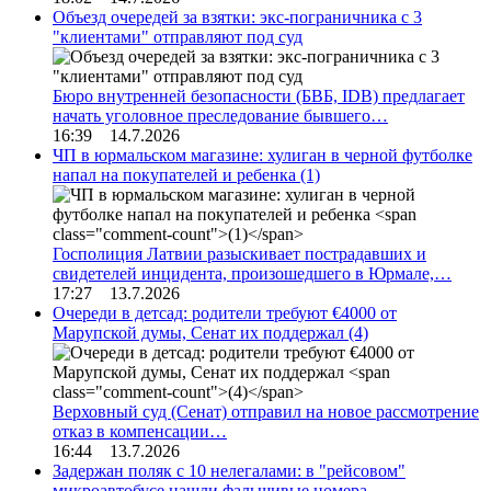
Объезд очередей за взятки: экс-пограничника с 3
"клиентами" отправляют под суд
Бюро внутренней безопасности (БВБ, IDB) предлагает
начать уголовное преследование бывшего…
16:39 14.7.2026
ЧП в юрмальском магазине: хулиган в черной футболке
напал на покупателей и ребенка
(1)
Госполиция Латвии разыскивает пострадавших и
свидетелей инцидента, произошедшего в Юрмале,…
17:27 13.7.2026
Очереди в детсад: родители требуют €4000 от
Марупской думы, Сенат их поддержал
(4)
Верховный суд (Сенат) отправил на новое рассмотрение
отказ в компенсации…
16:44 13.7.2026
Задержан поляк с 10 нелегалами: в "рейсовом"
микроавтобусе нашли фальшивые номера