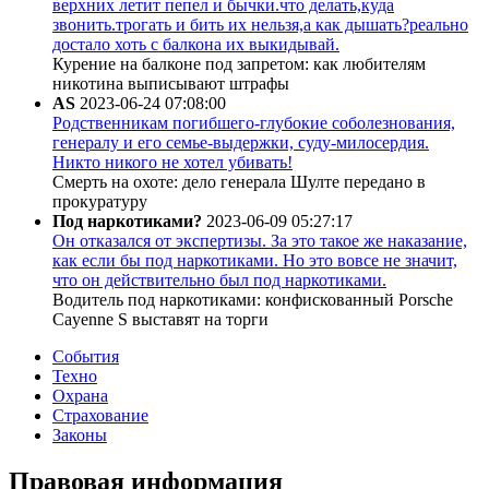
верхних летит пепел и бычки.что делать,куда
звонить.трогать и бить их нельзя,а как дышать?реально
достало хоть с балкона их выкидывай.
Курение на балконе под запретом: как любителям
никотина выписывают штрафы
AS
2023-06-24 07:08:00
Родственникам погибшего-глубокие соболезнования,
генералу и его семье-выдержки, суду-милосердия.
Никто никого не хотел убивать!
Смерть на охоте: дело генерала Шулте передано в
прокуратуру
Под наркотиками?
2023-06-09 05:27:17
Он отказался от экспертизы. За это такое же наказание,
как если бы под наркотиками. Но это вовсе не значит,
что он действительно был под наркотиками.
Водитель под наркотиками: конфискованный Porsche
Cayenne S выставят на торги
События
Техно
Охрана
Страхование
Законы
Правовая информация