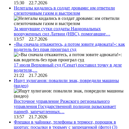
15:30 22.7.2026
Нелегалы кидались в солдат дровами: им ответили
слезоточивым газом и выстрелом
За минувшие сутки солдаты Национальных
вооруженных сил Латвии (НВС), помогавшие…
13:57 22.7.2026
«Вы сначала откажитесь, а потом зовите адвоката!»: как
водитель без прав проиграл суд
17 июля Верховный суд (Сенат) поставил точку в деле
водителя,…
21:22 21.7.2026
Ищут хулиганов: повалили знак, повредили машины
(видео)
Восточное управление Рижского регионального
управления Государственной полиции разыскивает
парней, запечатленных…
13:57 21.7.2026
Флешки в чайнике, телефоны в термосе, порошок в
шортах: посылки в тюрьму с запрещенкой (фото)
(3)