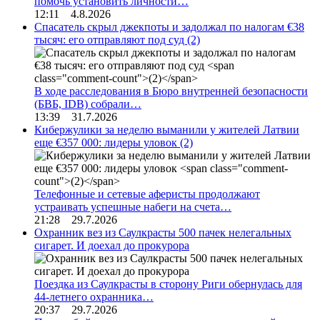
помочь установить личности…
12:11 4.8.2026
Спасатель скрыл джекпоты и задолжал по налогам €38
тысяч: его отправляют под суд
(2)
В ходе расследования в Бюро внутренней безопасности
(БВБ, IDB) собрали…
13:39 31.7.2026
Кибержулики за неделю выманили у жителей Латвии
еще €357 000: лидеры уловок
(2)
Телефонные и сетевые аферисты продолжают
устраивать успешные набеги на счета…
21:28 29.7.2026
Охранник вез из Саулкрасты 500 пачек нелегальных
сигарет. И доехал до прокурора
Поездка из Саулкрасты в сторону Риги обернулась для
44-летнего охранника…
20:37 29.7.2026