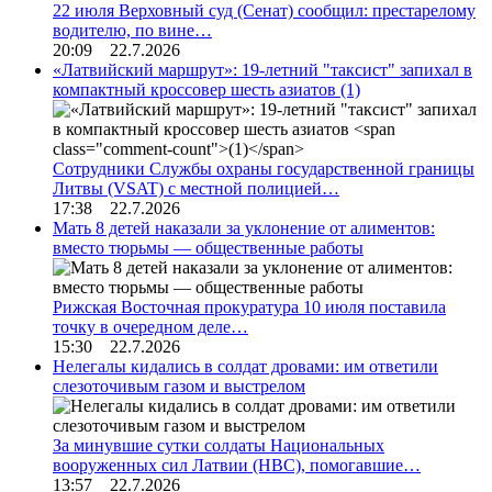
22 июля Верховный суд (Сенат) сообщил: престарелому
водителю, по вине…
20:09 22.7.2026
«Латвийский маршрут»: 19-летний "таксист" запихал в
компактный кроссовер шесть азиатов
(1)
Сотрудники Службы охраны государственной границы
Литвы (VSAT) с местной полицией…
17:38 22.7.2026
Мать 8 детей наказали за уклонение от алиментов:
вместо тюрьмы — общественные работы
Рижская Восточная прокуратура 10 июля поставила
точку в очередном деле…
15:30 22.7.2026
Нелегалы кидались в солдат дровами: им ответили
слезоточивым газом и выстрелом
За минувшие сутки солдаты Национальных
вооруженных сил Латвии (НВС), помогавшие…
13:57 22.7.2026