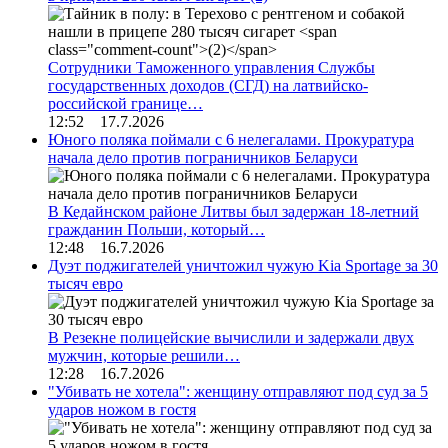
Сотрудники Таможенного управления Службы
государственных доходов (СГД) на латвийско-
российской границе…
12:52 17.7.2026
Юного поляка поймали с 6 нелегалами. Прокуратура
начала дело против пограничников Беларуси
В Кедайнском районе Литвы был задержан 18-летний
гражданин Польши, который…
12:48 16.7.2026
Дуэт поджигателей уничтожил чужую Kia Sportage за 30
тысяч евро
В Резекне полицейские вычислили и задержали двух
мужчин, которые решили…
12:28 16.7.2026
"Убивать не хотела": женщину отправляют под суд за 5
ударов ножом в гостя