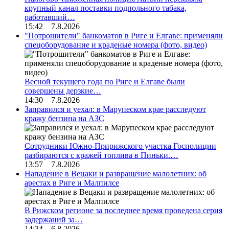
крупный канал поставки подпольного табака,
работавший…
15:42 7.8.2026
"Потрошители" банкоматов в Риге и Елгаве: применяли
спецоборудование и краденые номера (фото, видео)
Весной текущего года по Риге и Елгаве были
совершены дерзкие…
14:30 7.8.2026
Заправился и уехал: в Марупеском крае расследуют
кражу бензина на АЗС
Сотрудники Южно-Пририжского участка Госполиции
разбираются с кражей топлива в Пиньки.…
13:57 7.8.2026
Нападение в Вецаки и развращение малолетних: об
арестах в Риге и Малпилсе
В Рижском регионе за последнее время проведена серия
задержаний за…
14:34 6.8.2026