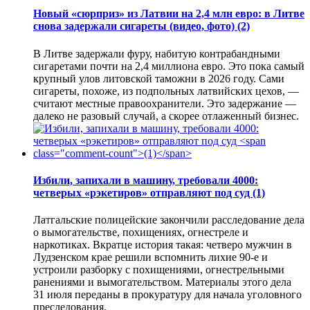
Новый «сюрприз» из Латвии на 2,4 млн евро: в Литве
снова задержали сигареты (видео, фото)
(2)
В Литве задержали фуру, набитую контрабандными
сигаретами почти на 2,4 миллиона евро. Это пока самый
крупный улов литовской таможни в 2026 году. Сами
сигареты, похоже, из подпольных латвийских цехов, —
считают местные правоохранители. Это задержание —
далеко не разовый случай, а скорее отлаженный бизнес.
Избили, запихали в машину, требовали 4000:
четверых «рэкетиров» отправляют под суд
(1)
Латгальские полицейские закончили расследование дела
о вымогательстве, похищениях, огнестреле и
наркотиках. Вкратце история такая: четверо мужчин в
Лудзенском крае решили вспомнить лихие 90-е и
устроили разборку с похищениями, огнестрельными
ранениями и вымогательством. Материалы этого дела
31 июля переданы в прокуратуру для начала уголовного
преследования.