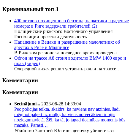
Криминальный топ 3
400 литров похищенного бензина, наркотики, краденые
номера: в Риге задержали грабителей
(2)
Полицейские рижского Восточного управления
Госполиции пресекли деятельность…
Нападение в Вецаки и развращение малолетних: об
арестах в Риге и Малпилсе
В Рижском регионе за последнее время проведена…
Обгон на трассе А8 стоил водителю BMW 1400 евро и
прав (видео)
Очередной лихач решил устроить ралли на трассе…
Комментарии
Комментарии
Secinājumi...
2023-06-28 14:39:04
Pēc policijas teiktā, skaidrs, ka neviens nav atzinies, šādi
mēģinot paķert uz muļķi, ka viens no vecākiem ir bijis
noziegumavietā. Žēl, ka tā, jo tagad ticamības moments būs
mazāks. Parasti…
Убийство 7-летней Юстине: девочку убили из-за