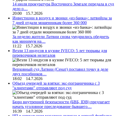
14 июля прокуратура Восточного Земгале передала в суд
дело о…
20:00 15.7.2026
Инвестиции в воздух и звонки «из банка»: латвийцы за
7 дней отдали мошенникам более 360 000
За неделю жители Латвии снова умудрились обеднеть
как минимум на…
11:22 15.7.2026
Везли 13 индусов в кузове IVECO: 5 лет тюрьмы для
перевозчиков нелегалов
Верховный суд Латвии (Сенат) поставил точку в деле
двух пособников…
18:02 14.7.2026
Объезд очередей за взятки: экс-пограничника с 3
"клиентами" отправляют под суд
Бюро внутренней безопасности (БВБ, IDB) предлагает
начать уголовное преследование бывшего…
16:39 14.7.2026
ЧП в юрмальском магазине: хулиган в черной футболке