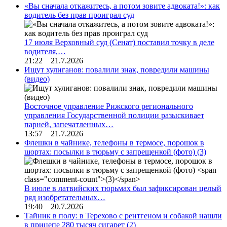
«Вы сначала откажитесь, а потом зовите адвоката!»: как
водитель без прав проиграл суд
17 июля Верховный суд (Сенат) поставил точку в деле
водителя,…
21:22 21.7.2026
Ищут хулиганов: повалили знак, повредили машины
(видео)
Восточное управление Рижского регионального
управления Государственной полиции разыскивает
парней, запечатленных…
13:57 21.7.2026
Флешки в чайнике, телефоны в термосе, порошок в
шортах: посылки в тюрьму с запрещенкой (фото)
(3)
В июле в латвийских тюрьмах был зафиксирован целый
ряд изобретательных…
19:40 20.7.2026
Тайник в полу: в Терехово с рентгеном и собакой нашли
в прицепе 280 тысяч сигарет
(2)