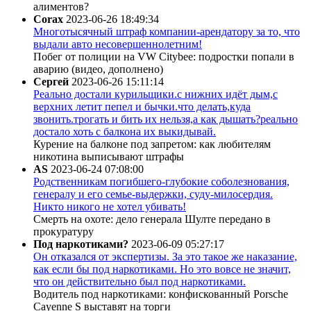
алиментов?
Corax
2023-06-26 18:49:34
Многотысячный штраф компании-арендатору за то, что
выдали авто несовершеннолетним!
Побег от полиции на VW Citybee: подростки попали в
аварию (видео, дополнено)
Сергей
2023-06-26 15:11:14
Реально достали курильщики.с нижних идёт дым,с
верхних летит пепел и бычки.что делать,куда
звонить.трогать и бить их нельзя,а как дышать?реально
достало хоть с балкона их выкидывай.
Курение на балконе под запретом: как любителям
никотина выписывают штрафы
AS
2023-06-24 07:08:00
Родственникам погибшего-глубокие соболезнования,
генералу и его семье-выдержки, суду-милосердия.
Никто никого не хотел убивать!
Смерть на охоте: дело генерала Шулте передано в
прокуратуру
Под наркотиками?
2023-06-09 05:27:17
Он отказался от экспертизы. За это такое же наказание,
как если бы под наркотиками. Но это вовсе не значит,
что он действительно был под наркотиками.
Водитель под наркотиками: конфискованный Porsche
Cayenne S выставят на торги