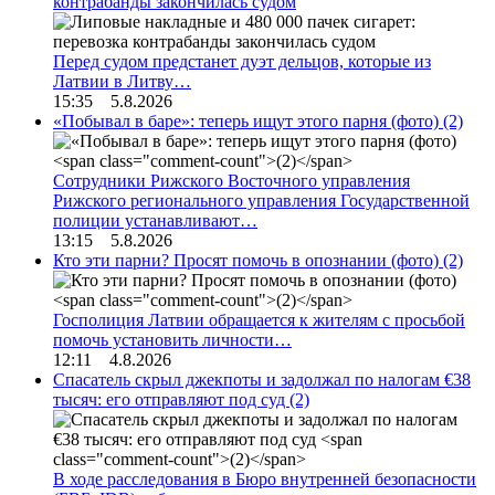
контрабанды закончилась судом
Перед судом предстанет дуэт дельцов, которые из
Латвии в Литву…
15:35 5.8.2026
«Побывал в баре»: теперь ищут этого парня (фото)
(2)
Сотрудники Рижского Восточного управления
Рижского регионального управления Государственной
полиции устанавливают…
13:15 5.8.2026
Кто эти парни? Просят помочь в опознании (фото)
(2)
Госполиция Латвии обращается к жителям с просьбой
помочь установить личности…
12:11 4.8.2026
Спасатель скрыл джекпоты и задолжал по налогам €38
тысяч: его отправляют под суд
(2)
В ходе расследования в Бюро внутренней безопасности