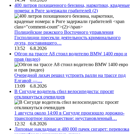
400 литров похищенного бензина, наркотики, краденые
номера: в Риге задержали грабителей
(2)
Полицейские рижского Восточного управления
Госполиции пресекли деятельность криминального
дуэта, поставившего…
13:52 6.8.2026
Обгон на трассе А8 стоил водителю BMW 1400 евро и
прав (видео)
Очередной лихач решил устроить ралли на трассе под
Елгавой —…
13:09 6.8.2026
В Сигулде водитель сбил велосипедиста: просят
откликнуться очевидцев
1 августа около 14:00 в Сигулде произошло дорожно-
транспортное происшествие: неустановленный…
12:32 6.8.2026
Липовые накладные и 480 000 пачек сигарет: перевозка