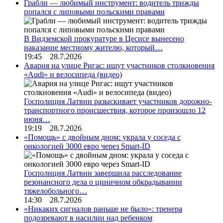
Грабли — любимый инструмент: водитель трижды
попался с липовыми польскими правами
В Видземской прокуратуре в Цесисе вынесено
наказание местному жителю, который…
19:45 28.7.2026
Авария на улице Ригас: ищут участников столкновения
«Audi» и велосипеда (видео)
Госполиция Латвии разыскивает участников дорожно-
транспортного происшествия, которое произошло 12
июня…
19:19 28.7.2026
«Помощь» с двойным дном: украла у соседа с
онкологией 3000 евро через Smart-ID
Госполиция Латвии завершила расследование
резонансного дела о циничном обкрадывании
тяжелобольного…
14:30 28.7.2026
«Никаких сигналов раньше не было»: тренера
подозревают в насилии над ребенком