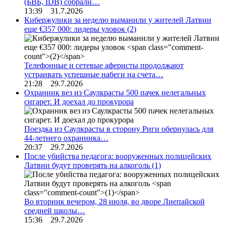
(БВБ, IDB) собрали…
13:39 31.7.2026
Кибержулики за неделю выманили у жителей Латвии
еще €357 000: лидеры уловок
(2)
Телефонные и сетевые аферисты продолжают
устраивать успешные набеги на счета…
21:28 29.7.2026
Охранник вез из Саулкрасты 500 пачек нелегальных
сигарет. И доехал до прокурора
Поездка из Саулкрасты в сторону Риги обернулась для
44-летнего охранника…
20:37 29.7.2026
После убийства педагога: вооруженных полицейских
Латвии будут проверять на алкоголь
(1)
Во вторник вечером, 28 июля, во дворе Лиепайской
средней школы…
15:36 29.7.2026