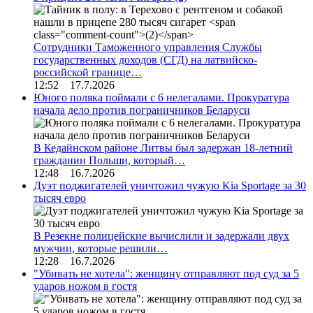
Сотрудники Таможенного управления Службы
государственных доходов (СГД) на латвийско-
российской границе…
12:52 17.7.2026
Юного поляка поймали с 6 нелегалами. Прокуратура
начала дело против пограничников Беларуси
В Кедайнском районе Литвы был задержан 18-летний
гражданин Польши, который…
12:48 16.7.2026
Дуэт поджигателей уничтожил чужую Kia Sportage за 30
тысяч евро
В Резекне полицейские вычислили и задержали двух
мужчин, которые решили…
12:28 16.7.2026
"Убивать не хотела": женщину отправляют под суд за 5
ударов ножом в гостя