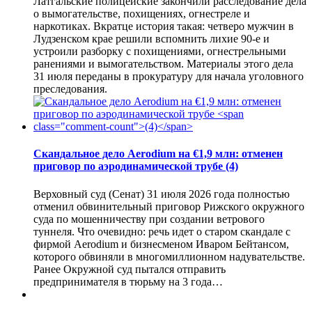
Латгальские полицейские закончили расследование дела
о вымогательстве, похищениях, огнестреле и
наркотиках. Вкратце история такая: четверо мужчин в
Лудзенском крае решили вспомнить лихие 90-е и
устроили разборку с похищениями, огнестрельными
ранениями и вымогательством. Материалы этого дела
31 июля переданы в прокуратуру для начала уголовного
преследования.
Скандальное дело Aerodium на €1,9 млн: отменен
приговор по аэродинамической трубе
(4)
Верховный суд (Сенат) 31 июля 2026 года полностью
отменил обвинительный приговор Рижского окружного
суда по мошенничеству при создании ветрового
туннеля. Что очевидно: речь идет о старом скандале с
фирмой Aerodium и бизнесменом Иваром Бейтансом,
которого обвиняли в многомиллионном надувательстве.
Ранее Окружной суд пытался отправить
предпринимателя в тюрьму на 3 года…