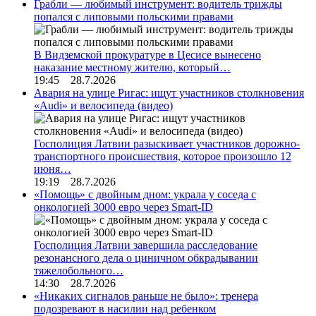
Грабли — любимый инструмент: водитель трижды
попался с липовыми польскими правами
В Видземской прокуратуре в Цесисе вынесено
наказание местному жителю, который…
19:45 28.7.2026
Авария на улице Ригас: ищут участников столкновения
«Audi» и велосипеда (видео)
Госполиция Латвии разыскивает участников дорожно-
транспортного происшествия, которое произошло 12
июня…
19:19 28.7.2026
«Помощь» с двойным дном: украла у соседа с
онкологией 3000 евро через Smart-ID
Госполиция Латвии завершила расследование
резонансного дела о циничном обкрадывании
тяжелобольного…
14:30 28.7.2026
«Никаких сигналов раньше не было»: тренера
подозревают в насилии над ребенком