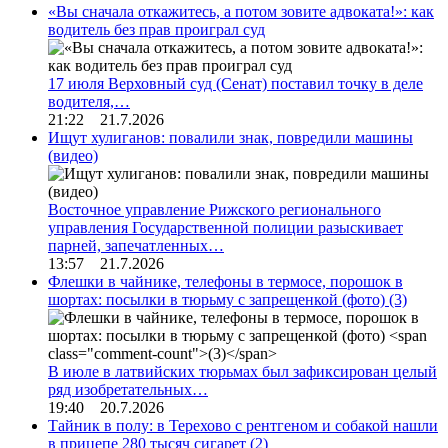
«Вы сначала откажитесь, а потом зовите адвоката!»: как
водитель без прав проиграл суд
17 июля Верховный суд (Сенат) поставил точку в деле
водителя,…
21:22 21.7.2026
Ищут хулиганов: повалили знак, повредили машины
(видео)
Восточное управление Рижского регионального
управления Государственной полиции разыскивает
парней, запечатленных…
13:57 21.7.2026
Флешки в чайнике, телефоны в термосе, порошок в
шортах: посылки в тюрьму с запрещенкой (фото)
(3)
В июле в латвийских тюрьмах был зафиксирован целый
ряд изобретательных…
19:40 20.7.2026
Тайник в полу: в Терехово с рентгеном и собакой нашли
в прицепе 280 тысяч сигарет
(2)