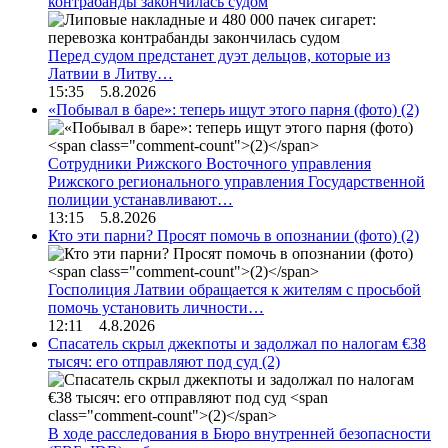
контрабанды закончилась судом
Перед судом предстанет дуэт дельцов, которые из
Латвии в Литву…
15:35 5.8.2026
«Побывал в баре»: теперь ищут этого парня (фото)
(2)
Сотрудники Рижского Восточного управления
Рижского регионального управления Государственной
полиции устанавливают…
13:15 5.8.2026
Кто эти парни? Просят помочь в опознании (фото)
(2)
Госполиция Латвии обращается к жителям с просьбой
помочь установить личности…
12:11 4.8.2026
Спасатель скрыл джекпоты и задолжал по налогам €38
тысяч: его отправляют под суд
(2)
В ходе расследования в Бюро внутренней безопасности