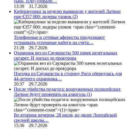
(БВБ, IDB) собрали…
13:39 31.7.2026
Кибержулики за неделю выманили у жителей Латвии
еще €357 000: лидеры уловок
(2)
Телефонные и сетевые аферисты продолжают
устраивать успешные набеги на счета…
21:28 29.7.2026
Охранник вез из Саулкрасты 500 пачек нелегальных
сигарет. И доехал до прокурора
Поездка из Саулкрасты в сторону Риги обернулась для
44-летнего охранника…
20:37 29.7.2026
После убийства педагога: вооруженных полицейских
Латвии будут проверять на алкоголь
(1)
Во вторник вечером, 28 июля, во дворе Лиепайской
средней школы…
15:36 29.7.2026