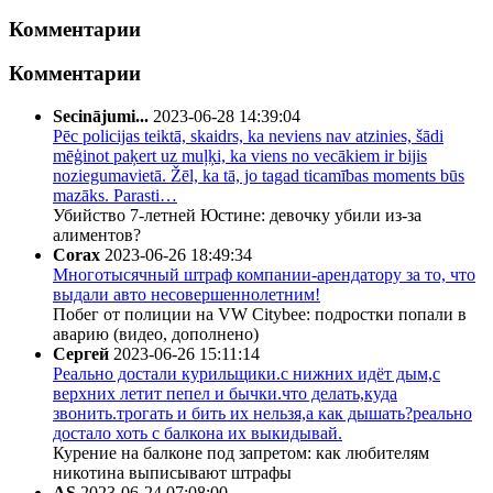
Комментарии
Комментарии
Secinājumi...
2023-06-28 14:39:04
Pēc policijas teiktā, skaidrs, ka neviens nav atzinies, šādi
mēģinot paķert uz muļķi, ka viens no vecākiem ir bijis
noziegumavietā. Žēl, ka tā, jo tagad ticamības moments būs
mazāks. Parasti…
Убийство 7-летней Юстине: девочку убили из-за
алиментов?
Corax
2023-06-26 18:49:34
Многотысячный штраф компании-арендатору за то, что
выдали авто несовершеннолетним!
Побег от полиции на VW Citybee: подростки попали в
аварию (видео, дополнено)
Сергей
2023-06-26 15:11:14
Реально достали курильщики.с нижних идёт дым,с
верхних летит пепел и бычки.что делать,куда
звонить.трогать и бить их нельзя,а как дышать?реально
достало хоть с балкона их выкидывай.
Курение на балконе под запретом: как любителям
никотина выписывают штрафы
AS
2023-06-24 07:08:00