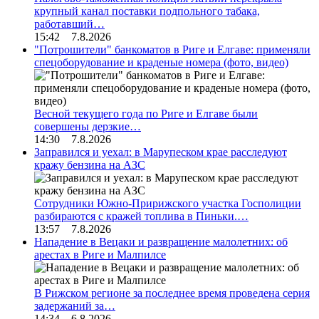
крупный канал поставки подпольного табака,
работавший…
15:42 7.8.2026
"Потрошители" банкоматов в Риге и Елгаве: применяли
спецоборудование и краденые номера (фото, видео)
Весной текущего года по Риге и Елгаве были
совершены дерзкие…
14:30 7.8.2026
Заправился и уехал: в Марупеском крае расследуют
кражу бензина на АЗС
Сотрудники Южно-Пририжского участка Госполиции
разбираются с кражей топлива в Пиньки.…
13:57 7.8.2026
Нападение в Вецаки и развращение малолетних: об
арестах в Риге и Малпилсе
В Рижском регионе за последнее время проведена серия
задержаний за…
14:34 6.8.2026