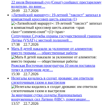
22 июля Верховный суд (Сенат) сообщил: престарелому
водителю, по вине…
20:09 22.7.2026
«Латвийский маршрут»: 19-летний "таксист" запихал в
компактный кроссовер шесть азиатов
(1)
Сотрудники Службы охраны государственной границы
Литвы (VSAT) с местной полицией…
17:38 22.7.2026
Мать 8 детей наказали за уклонение от алиментов:
вместо тюрьмы — общественные работы
Рижская Восточная прокуратура 10 июля поставила
точку в очередном деле…
15:30 22.7.2026
Нелегалы кидались в солдат дровами: им ответили
слезоточивым газом и выстрелом
За минувшие сутки солдаты Национальных
вооруженных сил Латвии (НВС), помогавшие…
13:57 22.7.2026