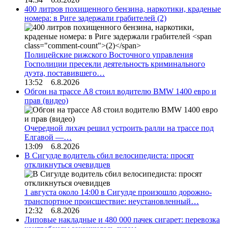
400 литров похищенного бензина, наркотики, краденые
номера: в Риге задержали грабителей
(2)
Полицейские рижского Восточного управления
Госполиции пресекли деятельность криминального
дуэта, поставившего…
13:52 6.8.2026
Обгон на трассе А8 стоил водителю BMW 1400 евро и
прав (видео)
Очередной лихач решил устроить ралли на трассе под
Елгавой —…
13:09 6.8.2026
В Сигулде водитель сбил велосипедиста: просят
откликнуться очевидцев
1 августа около 14:00 в Сигулде произошло дорожно-
транспортное происшествие: неустановленный…
12:32 6.8.2026
Липовые накладные и 480 000 пачек сигарет: перевозка