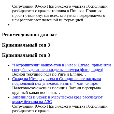
Сотрудники Южно-Пририжского участка Госполиции
разбираются с кражей топлива в Пиньки. Полиция
просит откликнуться всех, кто узнал подозреваемого
или располагает полезной информацией.
Рекомендованно для вас
Криминальный топ 3
Криминальный топ 3
"Потрошители" банкоматов в Риге и Елгаве: применяли
спецоборудование и краденые номера (фото, видео)
Весной текущего года по Риге и Елгаве…
Склад на Югле, курьеры в Скандинавию: накрыли
подпольный цех упаковок, изъяты 4 млн. сигарет
Налогово-таможенная полиция Латвии перекрыла
крупный канал поставки…
Заправился и уехал: в Марупеском крае расследуют
кражу бензина на АЗС
Сотрудники Южно-Пририжского участка Госполиции
разбираются с кражей…