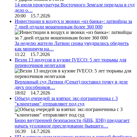
14 июля прокуратура Восточного Земгале передала в суд
дело о…
20:00 15.7.2026
Инвестиции в воздух и звонки «из банка»: латвийцы за
7 дней отдали мошенникам более 360 000
За неделю жители Латвии снова умудрились обеднеть
как минимум на…
11:22 15.7.2026
Везли 13 индусов в кузове IVECO: 5 лет тюрьмы для
перевозчиков нелегалов
Верховный суд Латвии (Сенат) поставил точку в деле
двух пособников…
18:02 14.7.2026
Объезд очередей за взятки: экс-пограничника с 3
"клиентами" отправляют под суд
Бюро внутренней безопасности (БВБ, IDB) предлагает
начать уголовное преследование бывшего…
16:39 14.7.2026
ЧП в юрмальском магазине: хулиган в черной футболке