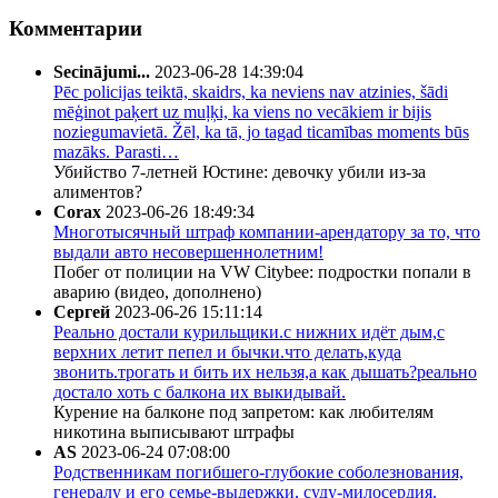
Комментарии
Secinājumi...
2023-06-28 14:39:04
Pēc policijas teiktā, skaidrs, ka neviens nav atzinies, šādi
mēģinot paķert uz muļķi, ka viens no vecākiem ir bijis
noziegumavietā. Žēl, ka tā, jo tagad ticamības moments būs
mazāks. Parasti…
Убийство 7-летней Юстине: девочку убили из-за
алиментов?
Corax
2023-06-26 18:49:34
Многотысячный штраф компании-арендатору за то, что
выдали авто несовершеннолетним!
Побег от полиции на VW Citybee: подростки попали в
аварию (видео, дополнено)
Сергей
2023-06-26 15:11:14
Реально достали курильщики.с нижних идёт дым,с
верхних летит пепел и бычки.что делать,куда
звонить.трогать и бить их нельзя,а как дышать?реально
достало хоть с балкона их выкидывай.
Курение на балконе под запретом: как любителям
никотина выписывают штрафы
AS
2023-06-24 07:08:00
Родственникам погибшего-глубокие соболезнования,
генералу и его семье-выдержки, суду-милосердия.