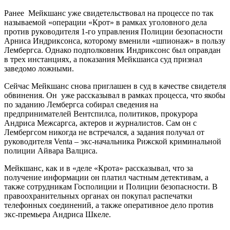
Ранее Мейкшанс уже свидетельствовал на процессе по так
называемой «операции «Крот» в рамках уголовного дела
против руководителя 1-го управления Полиции безопасности
Арниса Индриксонса, которому вменили «шпионаж» в пользу
Лембергса. Однако подполковник Индриксонс был оправдан
в трех инстанциях, а показания Мейкшанса суд признал
заведомо ложными.
Сейчас Мейкшанс снова приглашен в суд в качестве свидетеля
обвинения. Он уже рассказывал в рамках процесса, что якобы
по заданию Лембергса собирал сведения на
предпринимателей Вентспилса, политиков, прокурора
Андриса Межсаргса, актеров и журналистов. Сам он с
Лембергсом никогда не встречался, а задания получал от
руководителя Venta – экс-начальника Рижской криминальной
полиции Айвара Валциса.
Мейкшанс, как и в «деле «Крота» рассказывал, что за
получение информации он платил частным детективам, а
также сотрудникам Госполиции и Полиции безопасности. В
правоохранительных органах он покупал распечатки
телефонных соединений, а также оперативное дело против
экс-премьера Андриса Шкеле.