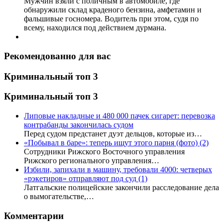
Мужчин взяли с поличным в автомобиле, где
обнаружили склад краденого бензина, амфетамин и
фальшивые госномера. Водитель при этом, судя по
всему, находился под действием дурмана.
Рекомендованно для вас
Криминальный топ 3
Криминальный топ 3
Липовые накладные и 480 000 пачек сигарет: перевозка
контрабанды закончилась судом
Перед судом предстанет дуэт дельцов, которые из…
«Побывал в баре»: теперь ищут этого парня (фото)
(2)
Сотрудники Рижского Восточного управления
Рижского регионального управления…
Избили, запихали в машину, требовали 4000: четверых
«рэкетиров» отправляют под суд
(1)
Латгальские полицейские закончили расследование дела
о вымогательстве,…
Комментарии