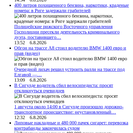
400 литров похищенного бензина, наркотики, краденые
номера: в Риге задержали грабителей
Полицейские рижского Восточного управления
Госполиции пресекли деятельность криминального
дуэта, поставившего…
13:52 6.8.2026
Обгон на трассе А8 стоил водителю BMW 1400 евро и
прав (видео)
Очередной лихач решил устроить ралли на трассе под
Елгавой —…
13:09 6.8.2026
В Сигулде водитель сбил велосипедиста: просят
откликнуться очевидцев
1 августа около 14:00 в Сигулде произошло дорожно-
транспортное происшествие: неустановленный…
12:32 6.8.2026
Липовые накладные и 480 000 пачек сигарет: перевозка
контрабанды закончилась судом