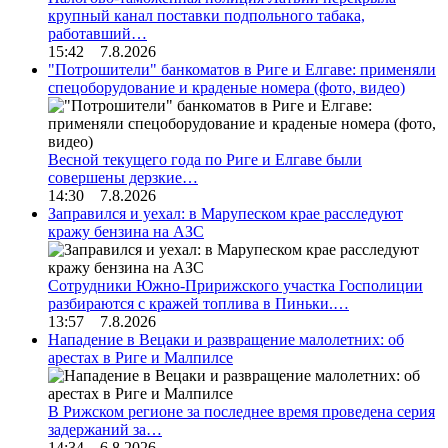
крупный канал поставки подпольного табака,
работавший…
15:42 7.8.2026
"Потрошители" банкоматов в Риге и Елгаве: применяли
спецоборудование и краденые номера (фото, видео)
Весной текущего года по Риге и Елгаве были
совершены дерзкие…
14:30 7.8.2026
Заправился и уехал: в Марупеском крае расследуют
кражу бензина на АЗС
Сотрудники Южно-Пририжского участка Госполиции
разбираются с кражей топлива в Пиньки.…
13:57 7.8.2026
Нападение в Вецаки и развращение малолетних: об
арестах в Риге и Малпилсе
В Рижском регионе за последнее время проведена серия
задержаний за…
14:34 6.8.2026