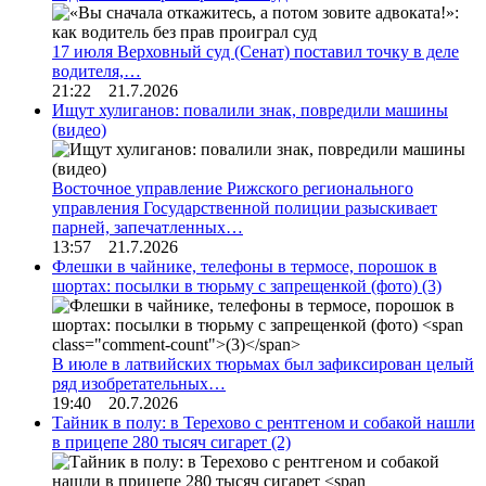
17 июля Верховный суд (Сенат) поставил точку в деле
водителя,…
21:22 21.7.2026
Ищут хулиганов: повалили знак, повредили машины
(видео)
Восточное управление Рижского регионального
управления Государственной полиции разыскивает
парней, запечатленных…
13:57 21.7.2026
Флешки в чайнике, телефоны в термосе, порошок в
шортах: посылки в тюрьму с запрещенкой (фото)
(3)
В июле в латвийских тюрьмах был зафиксирован целый
ряд изобретательных…
19:40 20.7.2026
Тайник в полу: в Терехово с рентгеном и собакой нашли
в прицепе 280 тысяч сигарет
(2)