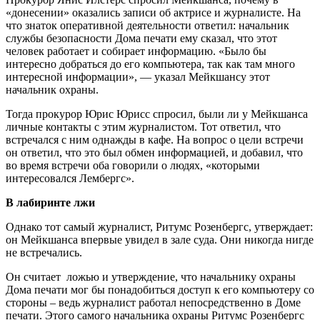
«донесении» оказались записи об актрисе и журналисте. На
что знаток оперативной деятельности ответил: начальник
службы безопасности Дома печати ему сказал, что этот
человек работает и собирает информацию. «Было бы
интересно добраться до его компьютера, так как там много
интересной информации», — указал Мейкшансу этот
начальник охраны.
Тогда прокурор Юрис Юрисс спросил, были ли у Мейкшанса
личные контакты с этим журналистом. Тот ответил, что
встречался с ним однажды в кафе. На вопрос о цели встречи
он ответил, что это был обмен информацией, и добавил, что
во время встречи оба говорили о людях, «которыми
интересовался Лембергс».
В лабиринте лжи
Однако тот самый журналист, Ритумс Розенбергс, утверждает:
он Мейкшанса впервые увидел в зале суда. Они никогда нигде
не встречались.
Он считает ложью и утверждение, что начальнику охраны
Дома печати мог бы понадобиться доступ к его компьютеру со
стороны – ведь журналист работал непосредственно в Доме
печати. Этого самого начальника охраны Ритумс Розенбергс