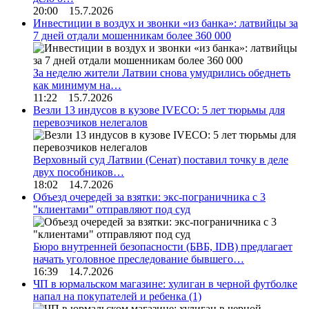
20:00 15.7.2026
Инвестиции в воздух и звонки «из банка»: латвийцы за
7 дней отдали мошенникам более 360 000
За неделю жители Латвии снова умудрились обеднеть
как минимум на…
11:22 15.7.2026
Везли 13 индусов в кузове IVECO: 5 лет тюрьмы для
перевозчиков нелегалов
Верховный суд Латвии (Сенат) поставил точку в деле
двух пособников…
18:02 14.7.2026
Объезд очередей за взятки: экс-пограничника с 3
"клиентами" отправляют под суд
Бюро внутренней безопасности (БВБ, IDB) предлагает
начать уголовное преследование бывшего…
16:39 14.7.2026
ЧП в юрмальском магазине: хулиган в черной футболке
напал на покупателей и ребенка
(1)