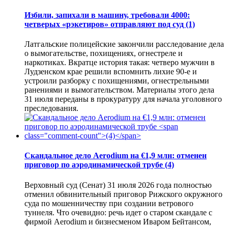
Избили, запихали в машину, требовали 4000:
четверых «рэкетиров» отправляют под суд
(1)
Латгальские полицейские закончили расследование дела
о вымогательстве, похищениях, огнестреле и
наркотиках. Вкратце история такая: четверо мужчин в
Лудзенском крае решили вспомнить лихие 90-е и
устроили разборку с похищениями, огнестрельными
ранениями и вымогательством. Материалы этого дела
31 июля переданы в прокуратуру для начала уголовного
преследования.
Скандальное дело Aerodium на €1,9 млн: отменен
приговор по аэродинамической трубе
(4)
Верховный суд (Сенат) 31 июля 2026 года полностью
отменил обвинительный приговор Рижского окружного
суда по мошенничеству при создании ветрового
туннеля. Что очевидно: речь идет о старом скандале с
фирмой Aerodium и бизнесменом Иваром Бейтансом,