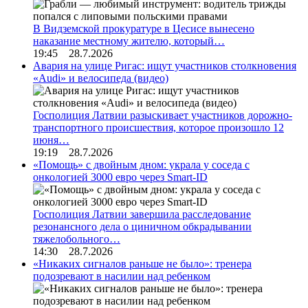
В Видземской прокуратуре в Цесисе вынесено
наказание местному жителю, который…
19:45 28.7.2026
Авария на улице Ригас: ищут участников столкновения
«Audi» и велосипеда (видео)
Госполиция Латвии разыскивает участников дорожно-
транспортного происшествия, которое произошло 12
июня…
19:19 28.7.2026
«Помощь» с двойным дном: украла у соседа с
онкологией 3000 евро через Smart-ID
Госполиция Латвии завершила расследование
резонансного дела о циничном обкрадывании
тяжелобольного…
14:30 28.7.2026
«Никаких сигналов раньше не было»: тренера
подозревают в насилии над ребенком