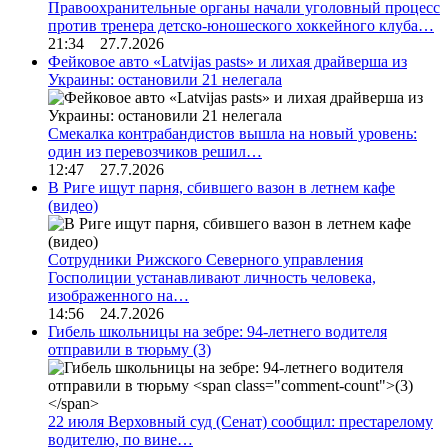
Правоохранительные органы начали уголовный процесс
против тренера детско-юношеского хоккейного клуба…
21:34 27.7.2026
Фейковое авто «Latvijas pasts» и лихая драйверша из
Украины: остановили 21 нелегала
Смекалка контрабандистов вышла на новый уровень:
один из перевозчиков решил…
12:47 27.7.2026
В Риге ищут парня, сбившего вазон в летнем кафе
(видео)
Сотрудники Рижского Северного управления
Госполиции устанавливают личность человека,
изображенного на…
14:56 24.7.2026
Гибель школьницы на зебре: 94-летнего водителя
отправили в тюрьму
(3)
22 июля Верховный суд (Сенат) сообщил: престарелому
водителю, по вине…