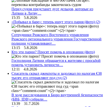
Перед судом предстанет дуэт дельцов, которые из
Латвии в Литву…
15:35 5.8.2026
«Побывал в баре»: теперь ищут этого парня (фото)
(2)
Сотрудники Рижского Восточного управления
Рижского регионального управления Государственной
полиции устанавливают…
13:15 5.8.2026
Кто эти парни? Просят помочь в опознании (фото)
Госполиция Латвии обращается к жителям с просьбой
помочь установить личности…
12:11 4.8.2026
Спасатель скрыл джекпоты и задолжал по налогам €38
тысяч: его отправляют под суд
(2)
В ходе расследования в Бюро внутренней безопасности
(БВБ, IDB) собрали…
13:39 31.7.2026