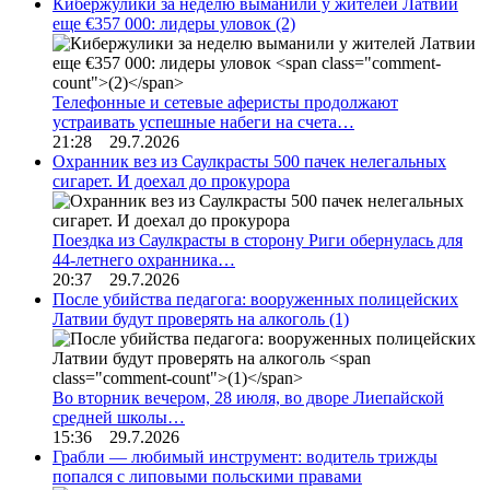
Кибержулики за неделю выманили у жителей Латвии
еще €357 000: лидеры уловок
(2)
Телефонные и сетевые аферисты продолжают
устраивать успешные набеги на счета…
21:28 29.7.2026
Охранник вез из Саулкрасты 500 пачек нелегальных
сигарет. И доехал до прокурора
Поездка из Саулкрасты в сторону Риги обернулась для
44-летнего охранника…
20:37 29.7.2026
После убийства педагога: вооруженных полицейских
Латвии будут проверять на алкоголь
(1)
Во вторник вечером, 28 июля, во дворе Лиепайской
средней школы…
15:36 29.7.2026
Грабли — любимый инструмент: водитель трижды
попался с липовыми польскими правами