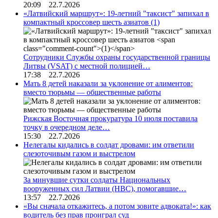
20:09 22.7.2026
«Латвийский маршрут»: 19-летний "таксист" запихал в
компактный кроссовер шесть азиатов
(1)
Сотрудники Службы охраны государственной границы
Литвы (VSAT) с местной полицией…
17:38 22.7.2026
Мать 8 детей наказали за уклонение от алиментов:
вместо тюрьмы — общественные работы
Рижская Восточная прокуратура 10 июля поставила
точку в очередном деле…
15:30 22.7.2026
Нелегалы кидались в солдат дровами: им ответили
слезоточивым газом и выстрелом
За минувшие сутки солдаты Национальных
вооруженных сил Латвии (НВС), помогавшие…
13:57 22.7.2026
«Вы сначала откажитесь, а потом зовите адвоката!»: как
водитель без прав проиграл суд