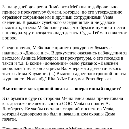
За пару дней до ареста Лембергса Мейкшанс добровольно
принес в прокуратуру бумаги, которые, по его утверждению,
отражают собранные им и другими сотрудниками Venta
сведения. В рамках судебного заседания так и не удалось
выяснить, откуда Мейкшанс узнал, что бумаги нужно отнести
в прокуратуру и когда это надо делать. Судья Гейман снял этот
вопрос.
Среди прочих, Мейкшанс принес прокурорам бумагу с
надписью «Донесение». В документе оказались наблюдения за
выходом Андиса Межсаргса из прокуратуры, о его посадке в
такси и т.д. В конце «донесении» было указано: «Выяснен
мобильный телефон актрисы Валмиерского драматического
театра Ливы Крумини. (...) Выяснен адрес электронной почты
журналиста Neatkarīgā Rīta Avīze Ритумса Розенбергса».
Выяснение электронной почты — оперативный подвиг?
Эта бумага в суде со стороны Мейкшанса была презентована
как достижение деятельности ООО Venta на пользу А.
Лембергсу. Ее якобы составил старший инспектор Venta,
который одновременно был и начальником охраны Дома
печати.
Прокурор Янис Илстерс спросил Мейкшанса, почему в