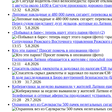
1 августа около 14:00 в Сигулде произошло дорожно-тр
12:32 6.8.2026
Липовые накладные и 480 000 пачек сигарет: перевозка 
Перед судом предстанет дуэт дельцов, которые из Латви
15:35 5.8.2026
«Побывал в баре»: теперь ищут этого парня (фото)
(2)
Сотрудники Рижского Восточного управления Рижского 
13:15 5.8.2026
Кто эти парни? Просят помочь в опознании (фото)
Госполиция Латвии обращается к жителям с просьбой п
12:11 4.8.2026
Спасатель скрыл джекпоты и задолжал по налогам €38 ты
В ходе расследования в Бюро внутренней безопасности 
13:39 31.7.2026
Кибержулики за неделю выманили у жителей Латвии еще
Телефонные и сетевые аферисты продолжают устраивать
21:28 29.7.2026
Охранник вез из Саулкрасты 500 пачек нелегальных сигар