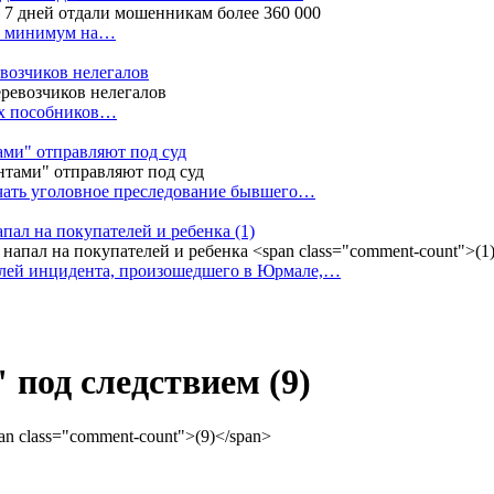
ак минимум на…
евозчиков нелегалов
вух пособников…
тами" отправляют под суд
ачать уголовное преследование бывшего…
апал на покупателей и ребенка
(1)
елей инцидента, произошедшего в Юрмале,…
" под следствием
(9)