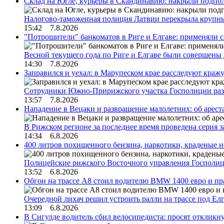
Склад на Югле, курьеры в Скандинавию: накрыли подполь
Налогово-таможенная полиция Латвии перекрыла крупны
15:42 7.8.2026
"Потрошители" банкоматов в Риге и Елгаве: применяли с
Весной текущего года по Риге и Елгаве были совершены
14:30 7.8.2026
Заправился и уехал: в Марупеском крае расследуют краж
Сотрудники Южно-Пририжского участка Госполиции раз
13:57 7.8.2026
Нападение в Вецаки и развращение малолетних: об арест
В Рижском регионе за последнее время проведена серия 
14:34 6.8.2026
400 литров похищенного бензина, наркотики, краденые н
Полицейские рижского Восточного управления Госполиц
13:52 6.8.2026
Обгон на трассе А8 стоил водителю BMW 1400 евро и пра
Очередной лихач решил устроить ралли на трассе под Е
13:09 6.8.2026
В Сигулде водитель сбил велосипедиста: просят откликн