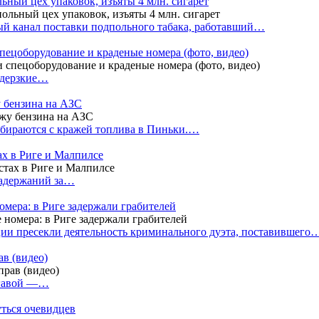
ный цех упаковок, изъяты 4 млн. сигарет
й канал поставки подпольного табака, работавший…
пецоборудование и краденые номера (фото, видео)
 дерзкие…
у бензина на АЗС
бираются с кражей топлива в Пиньки.…
ах в Риге и Малпилсе
задержаний за…
омера: в Риге задержали грабителей
ии пресекли деятельность криминального дуэта, поставившего
в (видео)
лгавой —…
уться очевидцев