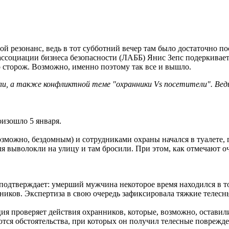
ой резонанс, ведь в тот субботний вечер там было достаточно по
 ассоциации бизнеса безопасности (ЛАББ) Янис Зепс подеркивает
о сторож. Возможно, именно поэтому так все и вышло.
, а также конфликтной теме "охранники Vs посетители". Ведь 
оизошло 5 января.
ожно, бездомным) и сотрудниками охраны начался в туалете, где
теля выволокли на улицу и там бросили. При этом, как отмечают 
подтверждает: умерший мужчина некоторое время находился в тор
ников. Экспертиза в свою очередь зафиксировала тяжкие телесны
ия проверяет действия охранников, которые, возможно, оставил
ются обстоятельства, при которых он получил телесные поврежде