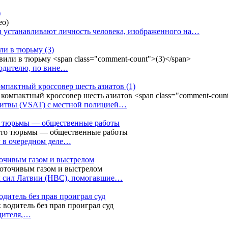
)
 устанавливают личность человека, изображенного на…
или в тюрьму
(3)
водителю, по вине…
омпактный кроссовер шесть азиатов
(1)
Литвы (VSAT) с местной полицией…
сто тюрьмы — общественные работы
у в очередном деле…
точивым газом и выстрелом
х сил Латвии (НВС), помогавшие…
одитель без прав проиграл суд
одителя,…