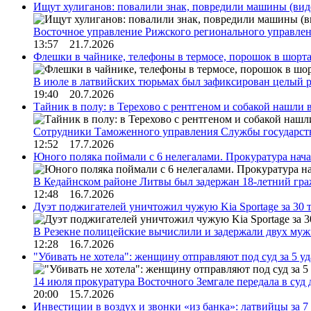
Ищут хулиганов: повалили знак, повредили машины (вид
Восточное управление Рижского регионального управле
13:57 21.7.2026
Флешки в чайнике, телефоны в термосе, порошок в шорта
В июле в латвийских тюрьмах был зафиксирован целый 
19:40 20.7.2026
Тайник в полу: в Терехово с рентгеном и собакой нашли 
Сотрудники Таможенного управления Службы государств
12:52 17.7.2026
Юного поляка поймали с 6 нелегалами. Прокуратура нач
В Кедайнском районе Литвы был задержан 18-летний г
12:48 16.7.2026
Дуэт поджигателей уничтожил чужую Kia Sportage за 30 
В Резекне полицейские вычислили и задержали двух му
12:28 16.7.2026
"Убивать не хотела": женщину отправляют под суд за 5 у
14 июля прокуратура Восточного Земгале передала в суд
20:00 15.7.2026
Инвестиции в воздух и звонки «из банка»: латвийцы за 