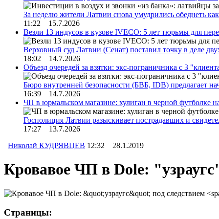
За неделю жители Латвии снова умудрились обеднеть к
11:22 15.7.2026
Везли 13 индусов в кузове IVECO: 5 лет тюрьмы для пер
Верховный суд Латвии (Сенат) поставил точку в деле д
18:02 14.7.2026
Объезд очередей за взятки: экс-пограничника с 3 "клиен
Бюро внутренней безопасности (БВБ, IDB) предлагает н
16:39 14.7.2026
ЧП в юрмальском магазине: хулиган в черной футболке н
Госполиция Латвии разыскивает пострадавших и свидет
17:27 13.7.2026
Николай КУДРЯВЦЕВ
12:32 28.1.2019
Кровавое ЧП в Dole: "узраугс
Страницы: