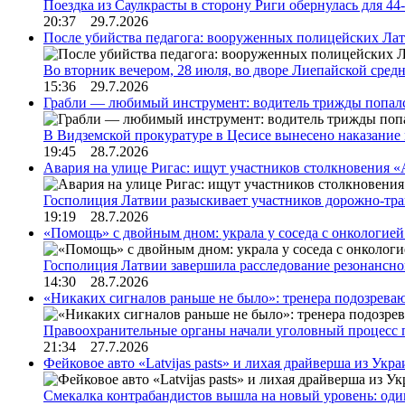
Поездка из Саулкрасты в сторону Риги обернулась для 4
20:37 29.7.2026
После убийства педагога: вооруженных полицейских Лат
Во вторник вечером, 28 июля, во дворе Лиепайской сре
15:36 29.7.2026
Грабли — любимый инструмент: водитель трижды попал
В Видземской прокуратуре в Цесисе вынесено наказани
19:45 28.7.2026
Авария на улице Ригас: ищут участников столкновения «A
Госполиция Латвии разыскивает участников дорожно-тр
19:19 28.7.2026
«Помощь» с двойным дном: украла у соседа с онкологией 
Госполиция Латвии завершила расследование резонансн
14:30 28.7.2026
«Никаких сигналов раньше не было»: тренера подозреваю
Правоохранительные органы начали уголовный процесс 
21:34 27.7.2026
Фейковое авто «Latvijas pasts» и лихая драйверша из Укр
Смекалка контрабандистов вышла на новый уровень: од