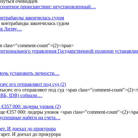
анспортное происшествие: неустановленный…
контрабанды закончилась судом
и в Литву…
регионального управления Государственной полиции устанавл
омочь установить личности…
сяч: его отправляют под суд
(2)
(БВБ, IDB) собрали…
 €357 000: лидеры уловок
(2)
 успешные набеги на счета…
ет. И доехал до прокурора