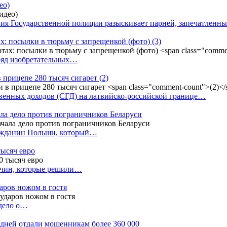
ео)
ния Государственной полиции разыскивает парней, запечатлен
х: посылки в тюрьму с запрещенкой (фото)
(3)
ряд изобретательных…
в прицепе 280 тысяч сигарет
(2)
енных доходов (СГД) на латвийско-российской границе…
ала дело против пограничников Беларуси
ражданин Польши, который…
тысяч евро
жчин, которые решили…
даров ножом в гостя
 дело о…
7 дней отдали мошенникам более 360 000