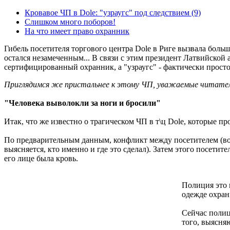
Кровавое ЧП в Dole: "узраугс" под следствием
(9)
Слишком много поборов!
На что имеет право охранник
Гибель посетителя торгового центра Dole в Риге вызвала больш
остался незамеченным... В связи с этим президент Латвийской
сертифицированный охранник, а "узраугс" - фактически прост
Приглядимся же пристальнее к этому ЧП, уважаемые читатели
"Человека выволокли за ноги и бросили"
Итак, что же известно о трагическом ЧП в т\ц Dole, которые пр
По предварительным данным, конфликт между посетителем (возм
выясняется, кто именно и где это сделал). Затем этого посети
его лице была кровь.
Полиция это 
одежде охран
Сейчас полиц
того, выясня