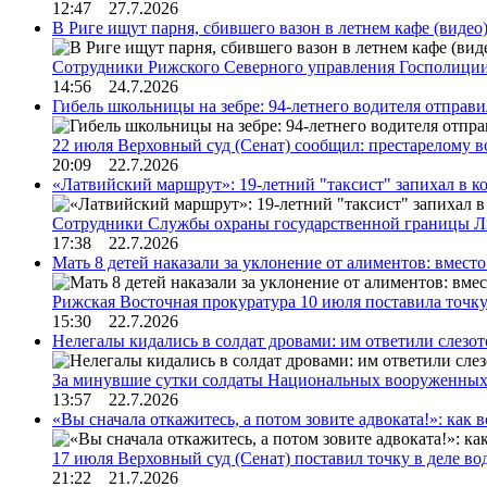
12:47 27.7.2026
В Риге ищут парня, сбившего вазон в летнем кафе (видео
Сотрудники Рижского Северного управления Госполиции
14:56 24.7.2026
Гибель школьницы на зебре: 94-летнего водителя отправ
22 июля Верховный суд (Сенат) сообщил: престарелому 
20:09 22.7.2026
«Латвийский маршрут»: 19-летний "таксист" запихал в к
Сотрудники Службы охраны государственной границы 
17:38 22.7.2026
Мать 8 детей наказали за уклонение от алиментов: вме
Рижская Восточная прокуратура 10 июля поставила точк
15:30 22.7.2026
Нелегалы кидались в солдат дровами: им ответили слезо
За минувшие сутки солдаты Национальных вооруженны
13:57 22.7.2026
«Вы сначала откажитесь, а потом зовите адвоката!»: как в
17 июля Верховный суд (Сенат) поставил точку в деле в
21:22 21.7.2026