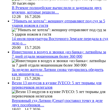
В Резекне полицейские вычислили и задержали двух
мужчин, которые решили…
12:28 16.7.2026
"Убивать не хотела": женщину отправляют под суд за 5
ударов ножом в гостя
14 июля прокуратура Восточного Земгале передала в суд
дело о…
20:00 15.7.2026
Инвестиции в воздух и звонки «из банка»: латвийцы за
7 дней отдали мошенникам более 360 000
За неделю жители Латвии снова умудрились обеднеть
как минимум на…
11:22 15.7.2026
Везли 13 индусов в кузове IVECO: 5 лет тюрьмы для
перевозчиков нелегалов
Верховный суд Латвии (Сенат) поставил точку в деле
двух пособников…
18:02 14.7.2026