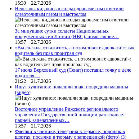
15:30 22.7.2026
Нелегалы кидались в солдат дровами: им ответили
слезоточивым газом и выстрелом
За минувшие сутки солдаты Национальных
вооруженных сил Латвии (НВС), помогавшие…
13:57 22.7.2026
«Вы сначала откажитесь, а потом зовите адвоката!»: как
водитель без прав проиграл суд
17 июля Верховный суд (Сенат) поставил точку в деле
водителя,…
21:22 21.7.2026
Ищут хулиганов: повалили знак, повредили машины
(видео)
Восточное управление Рижского регионального
управления Государственной полиции разыскивает
парней, запечатленных…
13:57 21.7.2026
Флешки в чайнике, телефоны в термосе, порошок в
шортах: посылки в тюрьму с запрещенкой (фото)
(3)