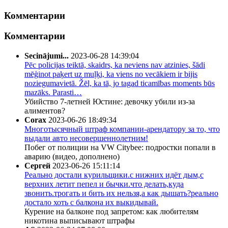
Комментарии
Комментарии
Secinājumi...
2023-06-28 14:39:04
Pēc policijas teiktā, skaidrs, ka neviens nav atzinies, šādi
mēģinot paķert uz muļķi, ka viens no vecākiem ir bijis
noziegumavietā. Žēl, ka tā, jo tagad ticamības moments būs
mazāks. Parasti…
Убийство 7-летней Юстине: девочку убили из-за
алиментов?
Corax
2023-06-26 18:49:34
Многотысячный штраф компании-арендатору за то, что
выдали авто несовершеннолетним!
Побег от полиции на VW Citybee: подростки попали в
аварию (видео, дополнено)
Сергей
2023-06-26 15:11:14
Реально достали курильщики.с нижних идёт дым,с
верхних летит пепел и бычки.что делать,куда
звонить.трогать и бить их нельзя,а как дышать?реально
достало хоть с балкона их выкидывай.
Курение на балконе под запретом: как любителям
никотина выписывают штрафы