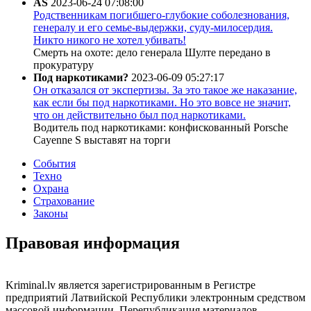
AS
2023-06-24 07:08:00
Родственникам погибшего-глубокие соболезнования,
генералу и его семье-выдержки, суду-милосердия.
Никто никого не хотел убивать!
Смерть на охоте: дело генерала Шулте передано в
прокуратуру
Под наркотиками?
2023-06-09 05:27:17
Он отказался от экспертизы. За это такое же наказание,
как если бы под наркотиками. Но это вовсе не значит,
что он действительно был под наркотиками.
Водитель под наркотиками: конфискованный Porsche
Cayenne S выставят на торги
События
Техно
Охрана
Страхование
Законы
Правовая информация
Kriminal.lv является зарегистрированным в Регистре
предприятий Латвийской Республики электронным средством
массовой информации. Перепубликация материалов