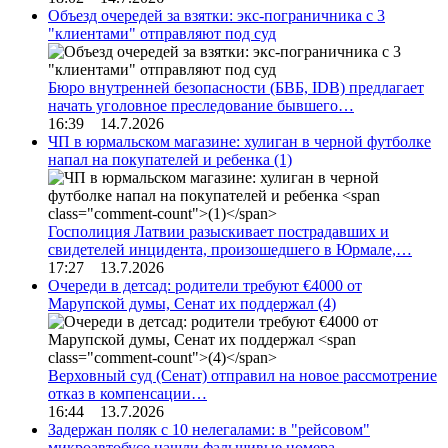
Объезд очередей за взятки: экс-пограничника с 3
"клиентами" отправляют под суд
Бюро внутренней безопасности (БВБ, IDB) предлагает
начать уголовное преследование бывшего…
16:39 14.7.2026
ЧП в юрмальском магазине: хулиган в черной футболке
напал на покупателей и ребенка
(1)
Госполиция Латвии разыскивает пострадавших и
свидетелей инцидента, произошедшего в Юрмале,…
17:27 13.7.2026
Очереди в детсад: родители требуют €4000 от
Марупской думы, Сенат их поддержал
(4)
Верховный суд (Сенат) отправил на новое рассмотрение
отказ в компенсации…
16:44 13.7.2026
Задержан поляк с 10 нелегалами: в "рейсовом"
микроавтобусе нашли фальшивые номера