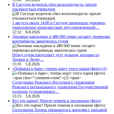
В Сигулде водитель сбил велосипедиста: просят
откликнуться очевидцев
1 августа около 14:00 в Сигулде произошло дорожно-
транспортное происшествие: неустановленный…
12:32 6.8.2026
Липовые накладные и 480 000 пачек сигарет: перевозка
контрабанды закончилась судом
Перед судом предстанет дуэт дельцов, которые из
Латвии в Литву…
15:35 5.8.2026
«Побывал в баре»: теперь ищут этого парня (фото)
(2)
Сотрудники Рижского Восточного управления
Рижского регионального управления Государственной
полиции устанавливают…
13:15 5.8.2026
Кто эти парни? Просят помочь в опознании (фото)
Госполиция Латвии обращается к жителям с просьбой