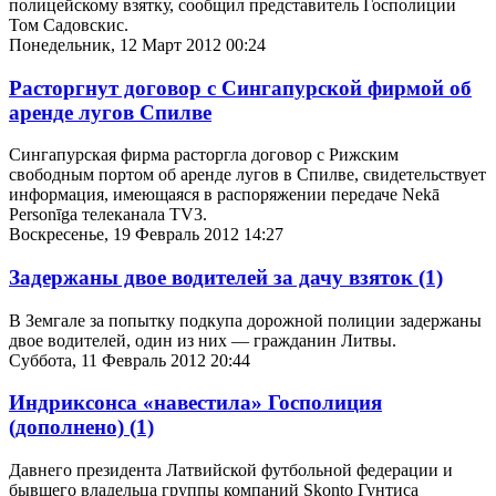
полицейскому взятку, сообщил представитель Госполиции
Том Садовскис.
Понедельник, 12 Март 2012 00:24
Расторгнут договор с Сингапурской фирмой об
аренде лугов Спилве
Сингапурская фирма расторгла договор с Рижским
свободным портом об аренде лугов в Спилве, свидетельствует
информация, имеющаяся в распоряжении передаче Nekā
Personīga телеканала TV3.
Воскресенье, 19 Февраль 2012 14:27
Задержаны двое водителей за дачу взяток
(1)
В Земгале за попытку подкупа дорожной полиции задержаны
двое водителей, один из них — гражданин Литвы.
Суббота, 11 Февраль 2012 20:44
Индриксонca «навестила» Госполиция
(дополнено)
(1)
Давнего президента Латвийской футбольной федерации и
бывшего владельца группы компаний Skonto Гунтиса