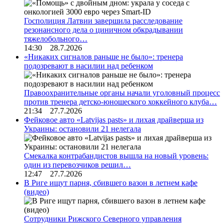
Госполиция Латвии завершила расследование
резонансного дела о циничном обкрадывании
тяжелобольного…
14:30 28.7.2026
«Никаких сигналов раньше не было»: тренера
подозревают в насилии над ребенком
Правоохранительные органы начали уголовный процесс
против тренера детско-юношеского хоккейного клуба…
21:34 27.7.2026
Фейковое авто «Latvijas pasts» и лихая драйверша из
Украины: остановили 21 нелегала
Смекалка контрабандистов вышла на новый уровень:
один из перевозчиков решил…
12:47 27.7.2026
В Риге ищут парня, сбившего вазон в летнем кафе
(видео)
Сотрудники Рижского Северного управления