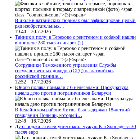
В июле в латвийских тюрьмах был зафиксирован целый
ряд изобретательных…
19:40 20.7.2026
Тайник в полу: в Терехово с рентгеном и собакой нашли
в прицепе 280 тысяч сигарет
(2)
Сотрудники Таможенного управления Службы
государственных доходов (СГД) на латвийско-
российской границе…
12:52 17.7.2026
Юного поляка поймали с 6 нелегалами. Прокуратура
начала дело против пограничников Беларуси
В Кедайнском районе Литвы был задержан 18-летний
гражданин Польши, который…
12:48 16.7.2026
Дуэт поджигателей уничтожил чужую Kia Sportage за 30
тысяч евро