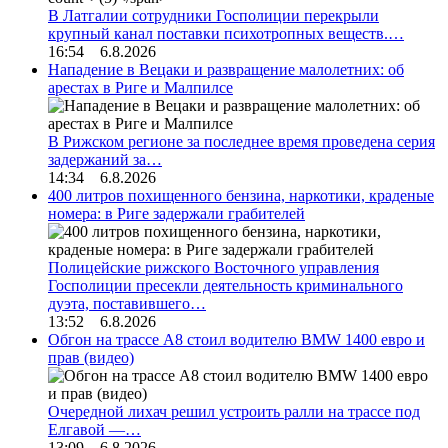
В Латгалии сотрудники Госполиции перекрыли
крупный канал поставки психотропных веществ.…
16:54 6.8.2026
Нападение в Вецаки и развращение малолетних: об
арестах в Риге и Малпилсе
В Рижском регионе за последнее время проведена серия
задержаний за…
14:34 6.8.2026
400 литров похищенного бензина, наркотики, краденые
номера: в Риге задержали грабителей
Полицейские рижского Восточного управления
Госполиции пресекли деятельность криминального
дуэта, поставившего…
13:52 6.8.2026
Обгон на трассе А8 стоил водителю BMW 1400 евро и
прав (видео)
Очередной лихач решил устроить ралли на трассе под
Елгавой —…
13:09 6.8.2026