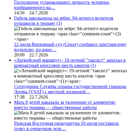
Госполиции устанавливают личность человека,
изображенного на…
14:56 24.7.2026
Гибель школьницы на зебре: 94-летнего водителя
отправили в тюрьму
(3)
22 июля Верховный суд (Сенат) сообщил: престарелому
водителю, по вине…
20:09 22.7.2026
«Латвийский маршрут»: 19-летний "таксист" запихал в
компактный кроссовер шесть азиатов
(1)
Сотрудники Службы охраны государственной границы
Литвы (VSAT) с местной полицией…
17:38 22.7.2026
Мать 8 детей наказали за уклонение от алиментов:
вместо тюрьмы — общественные работы
Рижская Восточная прокуратура 10 июля поставила
точку в очередном деле…