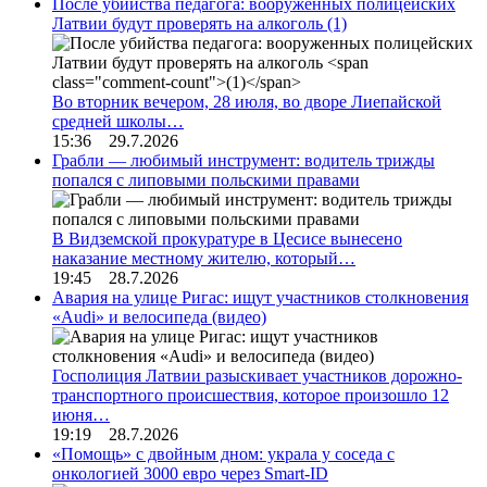
После убийства педагога: вооруженных полицейских
Латвии будут проверять на алкоголь
(1)
Во вторник вечером, 28 июля, во дворе Лиепайской
средней школы…
15:36 29.7.2026
Грабли — любимый инструмент: водитель трижды
попался с липовыми польскими правами
В Видземской прокуратуре в Цесисе вынесено
наказание местному жителю, который…
19:45 28.7.2026
Авария на улице Ригас: ищут участников столкновения
«Audi» и велосипеда (видео)
Госполиция Латвии разыскивает участников дорожно-
транспортного происшествия, которое произошло 12
июня…
19:19 28.7.2026
«Помощь» с двойным дном: украла у соседа с
онкологией 3000 евро через Smart-ID