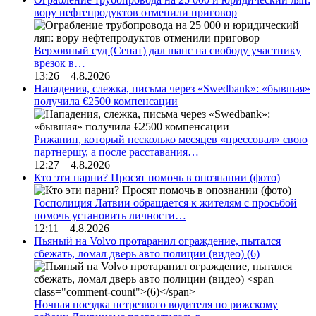
вору нефтепродуктов отменили приговор
Верховный суд (Сенат) дал шанс на свободу участнику
врезок в…
13:26 4.8.2026
Нападения, слежка, письма через «Swedbank»: «бывшая»
получила €2500 компенсации
Рижанин, который несколько месяцев «прессовал» свою
партнершу, а после расставания…
12:27 4.8.2026
Кто эти парни? Просят помочь в опознании (фото)
Госполиция Латвии обращается к жителям с просьбой
помочь установить личности…
12:11 4.8.2026
Пьяный на Volvo протаранил ограждение, пытался
сбежать, ломал дверь авто полиции (видео)
(6)
Ночная поездка нетрезвого водителя по рижскому