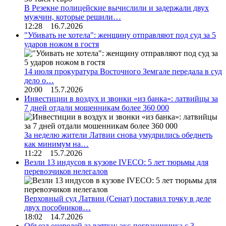
В Резекне полицейские вычислили и задержали двух
мужчин, которые решили…
12:28 16.7.2026
"Убивать не хотела": женщину отправляют под суд за 5
ударов ножом в гостя
14 июля прокуратура Восточного Земгале передала в суд
дело о…
20:00 15.7.2026
Инвестиции в воздух и звонки «из банка»: латвийцы за
7 дней отдали мошенникам более 360 000
За неделю жители Латвии снова умудрились обеднеть
как минимум на…
11:22 15.7.2026
Везли 13 индусов в кузове IVECO: 5 лет тюрьмы для
перевозчиков нелегалов
Верховный суд Латвии (Сенат) поставил точку в деле
двух пособников…
18:02 14.7.2026
Объезд очередей за взятки: экс-пограничника с 3