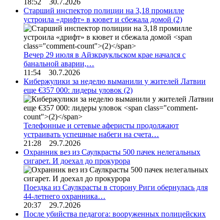
18:52 30.7.2026
Старший инспектор полиции на 3,18 промилле
устроила «дрифт» в кювет и сбежала домой
(2)
Вечер 29 июля в Айзкраукльском крае начался с
банальной аварии,…
11:54 30.7.2026
Кибержулики за неделю выманили у жителей Латвии
еще €357 000: лидеры уловок
(2)
Телефонные и сетевые аферисты продолжают
устраивать успешные набеги на счета…
21:28 29.7.2026
Охранник вез из Саулкрасты 500 пачек нелегальных
сигарет. И доехал до прокурора
Поездка из Саулкрасты в сторону Риги обернулась для
44-летнего охранника…
20:37 29.7.2026
После убийства педагога: вооруженных полицейских