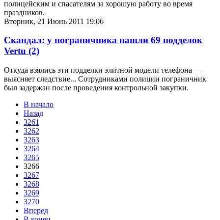
полицейским и спасателям за хорошую работу во время
праздников.
Вторник, 21 Июнь 2011 19:06
Скандал: у пограничника нашли 69 подделок
Vertu
(2)
Откуда взялись эти подделки элитной модели телефона —
выясняет следствие... Сотрудниками полиции пограничник
был задержан после проведения контрольной закупки.
В начало
Назад
3261
3262
3263
3264
3265
3266
3267
3268
3269
3270
Вперед
В конец