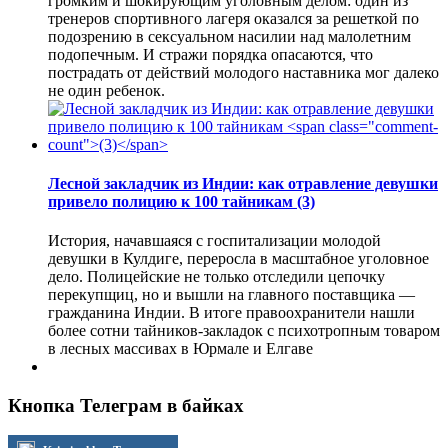
громким и шокирующим уголовным делом: один из
тренеров спортивного лагеря оказался за решеткой по
подозрению в сексуальном насилии над малолетним
подопечным. И стражи порядка опасаются, что
пострадать от действий молодого наставника мог далеко
не один ребенок.
Лесной закладчик из Индии: как отравление девушки
привело полицию к 100 тайникам
(3)
История, начавшаяся с госпитализации молодой
девушки в Кулдиге, переросла в масштабное уголовное
дело. Полицейские не только отследили цепочку
перекупщиц, но и вышли на главного поставщика —
гражданина Индии. В итоге правоохранители нашли
более сотни тайников-закладок с психотропным товаром
в лесных массивах в Юрмале и Елгаве
Кнопка Телеграм в байках