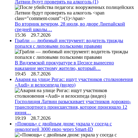
Латвии будут проверять на алкоголь
(1)
Во вторник вечером, 28 июля, во дворе Лиепайской
средней школы…
15:36 29.7.2026
Грабли — любимый инструмент: водитель трижды
попался с липовыми польскими правами
В Видземской прокуратуре в Цесисе вынесено
наказание местному жителю, который…
19:45 28.7.2026
Авария на улице Ригас: ищут участников столкновения
«Audi» и велосипеда (видео)
Госполиция Латвии разыскивает участников дорожно-
транспортного происшествия, которое произошло 12
июня…
19:19 28.7.2026
«Помощь» с двойным дном: украла у соседа с
онкологией 3000 евро через Smart-ID