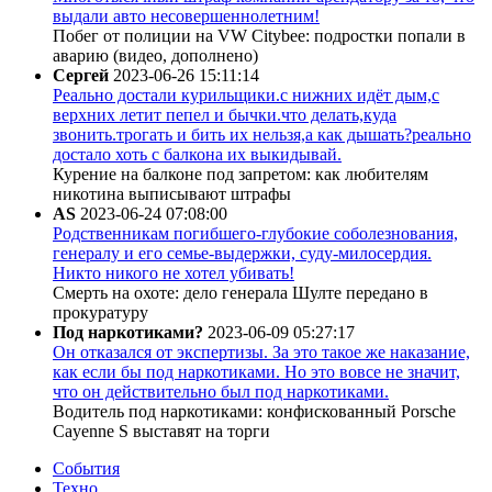
выдали авто несовершеннолетним!
Побег от полиции на VW Citybee: подростки попали в
аварию (видео, дополнено)
Сергей
2023-06-26 15:11:14
Реально достали курильщики.с нижних идёт дым,с
верхних летит пепел и бычки.что делать,куда
звонить.трогать и бить их нельзя,а как дышать?реально
достало хоть с балкона их выкидывай.
Курение на балконе под запретом: как любителям
никотина выписывают штрафы
AS
2023-06-24 07:08:00
Родственникам погибшего-глубокие соболезнования,
генералу и его семье-выдержки, суду-милосердия.
Никто никого не хотел убивать!
Смерть на охоте: дело генерала Шулте передано в
прокуратуру
Под наркотиками?
2023-06-09 05:27:17
Он отказался от экспертизы. За это такое же наказание,
как если бы под наркотиками. Но это вовсе не значит,
что он действительно был под наркотиками.
Водитель под наркотиками: конфискованный Porsche
Cayenne S выставят на торги
События
Техно