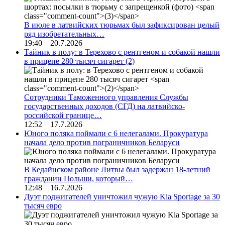
В июле в латвийских тюрьмах был зафиксирован целый
ряд изобретательных…
19:40 20.7.2026
Тайник в полу: в Терехово с рентгеном и собакой нашли
в прицепе 280 тысяч сигарет
(2)
Сотрудники Таможенного управления Службы
государственных доходов (СГД) на латвийско-
российской границе…
12:52 17.7.2026
Юного поляка поймали с 6 нелегалами. Прокуратура
начала дело против пограничников Беларуси
В Кедайнском районе Литвы был задержан 18-летний
гражданин Польши, который…
12:48 16.7.2026
Дуэт поджигателей уничтожил чужую Kia Sportage за 30
тысяч евро