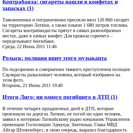
Контрабанда: сигареты нашли в конфетах и
запасках
(1)
Таможенники и пограничники пресекли ввоз 120 860 сигарет
на территорию Латвии, а также изъяли 1 680 литров топлива.
Сигареты контрабандисты прячут в самых разнообразных
местах, даже в пачках конфет. Для провоза горючего –
переделывают бензобаки.
Среда, 22 Июнь 2011 11:46
Розыск: полиция ищет этого музыканта
По подозрению в совершении тяжкого преступления полиция
Саулкрасты разыскивает человека, который изображен на
этом фото.
Вторник, 21 Июнь 2011 19:40
Итоги Лиго: ни одного погибшего в ДТП
(1)
В течение четырех праздничных дней в ДТП, которые
произошли на дорогах Латвии, не погиб ни один человек,
заявил в интервью Латвийскому радио начальник Управления
превенции Госполиции Эдмундс Зивтиньш. Глава МВД
Айгар Штокенбергс, в свою очередь, выразил благодарность