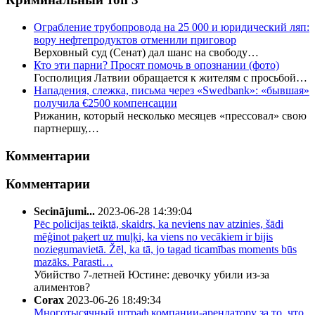
Ограбление трубопровода на 25 000 и юридический ляп:
вору нефтепродуктов отменили приговор
Верховный суд (Сенат) дал шанс на свободу…
Кто эти парни? Просят помочь в опознании (фото)
Госполиция Латвии обращается к жителям с просьбой…
Нападения, слежка, письма через «Swedbank»: «бывшая»
получила €2500 компенсации
Рижанин, который несколько месяцев «прессовал» свою
партнершу,…
Комментарии
Комментарии
Secinājumi...
2023-06-28 14:39:04
Pēc policijas teiktā, skaidrs, ka neviens nav atzinies, šādi
mēģinot paķert uz muļķi, ka viens no vecākiem ir bijis
noziegumavietā. Žēl, ka tā, jo tagad ticamības moments būs
mazāks. Parasti…
Убийство 7-летней Юстине: девочку убили из-за
алиментов?
Corax
2023-06-26 18:49:34
Многотысячный штраф компании-арендатору за то, что