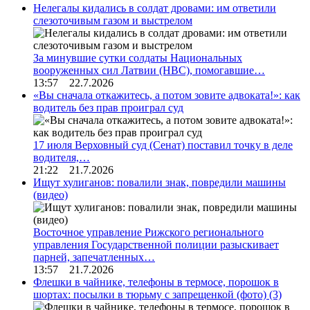
Нелегалы кидались в солдат дровами: им ответили
слезоточивым газом и выстрелом
За минувшие сутки солдаты Национальных
вооруженных сил Латвии (НВС), помогавшие…
13:57 22.7.2026
«Вы сначала откажитесь, а потом зовите адвоката!»: как
водитель без прав проиграл суд
17 июля Верховный суд (Сенат) поставил точку в деле
водителя,…
21:22 21.7.2026
Ищут хулиганов: повалили знак, повредили машины
(видео)
Восточное управление Рижского регионального
управления Государственной полиции разыскивает
парней, запечатленных…
13:57 21.7.2026
Флешки в чайнике, телефоны в термосе, порошок в
шортах: посылки в тюрьму с запрещенкой (фото)
(3)