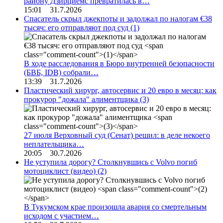
району Дзирциемс превратилась в…
15:01 31.7.2026
Спасатель скрыл джекпоты и задолжал по налогам €38
тысяч: его отправляют под суд
(1)
В ходе расследования в Бюро внутренней безопасности
(БВБ, IDB) собрали…
13:39 31.7.2026
Пластический хирург, автосервис и 20 евро в месяц: как
прокурор "дожала" алиментщика
(3)
27 июля Верховный суд (Сенат) решил: в деле некоего
неплательщика…
20:05 30.7.2026
Не уступила дорогу? Столкнувшись с Volvo погиб
мотоциклист (видео)
(2)
В Тукумском крае произошла авария со смертельным
исходом с участием…