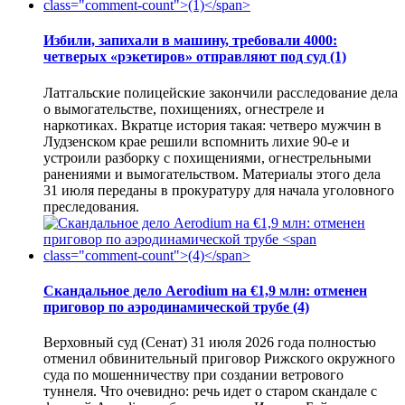
Избили, запихали в машину, требовали 4000:
четверых «рэкетиров» отправляют под суд
(1)
Латгальские полицейские закончили расследование дела
о вымогательстве, похищениях, огнестреле и
наркотиках. Вкратце история такая: четверо мужчин в
Лудзенском крае решили вспомнить лихие 90-е и
устроили разборку с похищениями, огнестрельными
ранениями и вымогательством. Материалы этого дела
31 июля переданы в прокуратуру для начала уголовного
преследования.
Скандальное дело Aerodium на €1,9 млн: отменен
приговор по аэродинамической трубе
(4)
Верховный суд (Сенат) 31 июля 2026 года полностью
отменил обвинительный приговор Рижского окружного
суда по мошенничеству при создании ветрового
туннеля. Что очевидно: речь идет о старом скандале с