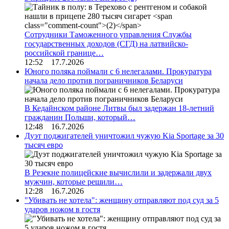
Сотрудники Таможенного управления Службы
государственных доходов (СГД) на латвийско-
российской границе…
12:52 17.7.2026
Юного поляка поймали с 6 нелегалами. Прокуратура
начала дело против пограничников Беларуси
В Кедайнском районе Литвы был задержан 18-летний
гражданин Польши, который…
12:48 16.7.2026
Дуэт поджигателей уничтожил чужую Kia Sportage за 30
тысяч евро
В Резекне полицейские вычислили и задержали двух
мужчин, которые решили…
12:28 16.7.2026
"Убивать не хотела": женщину отправляют под суд за 5
ударов ножом в гостя