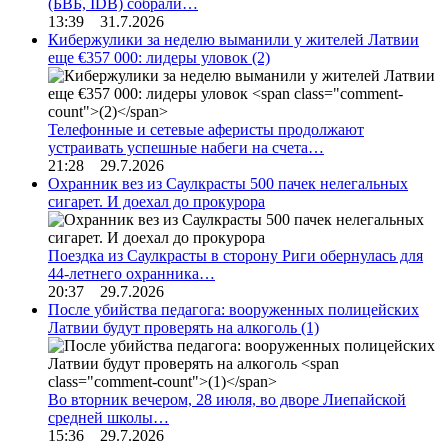
(БВБ, IDB) собрали…
13:39 31.7.2026
Кибержулики за неделю выманили у жителей Латвии
еще €357 000: лидеры уловок
(2)
Телефонные и сетевые аферисты продолжают
устраивать успешные набеги на счета…
21:28 29.7.2026
Охранник вез из Саулкрасты 500 пачек нелегальных
сигарет. И доехал до прокурора
Поездка из Саулкрасты в сторону Риги обернулась для
44-летнего охранника…
20:37 29.7.2026
После убийства педагога: вооруженных полицейских
Латвии будут проверять на алкоголь
(1)
Во вторник вечером, 28 июля, во дворе Лиепайской
средней школы…
15:36 29.7.2026