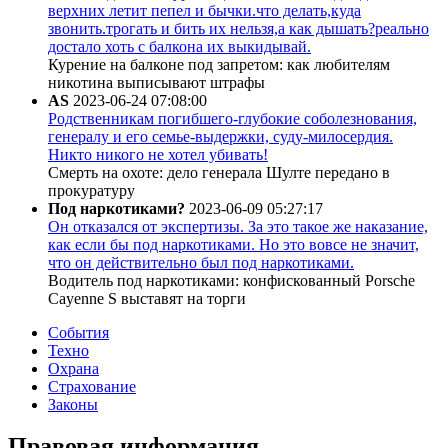
верхних летит пепел и бычки.что делать,куда
звонить.трогать и бить их нельзя,а как дышать?реально
достало хоть с балкона их выкидывай.
Курение на балконе под запретом: как любителям
никотина выписывают штрафы
AS
2023-06-24 07:08:00
Родственникам погибшего-глубокие соболезнования,
генералу и его семье-выдержки, суду-милосердия.
Никто никого не хотел убивать!
Смерть на охоте: дело генерала Шулте передано в
прокуратуру
Под наркотиками?
2023-06-09 05:27:17
Он отказался от экспертизы. За это такое же наказание,
как если бы под наркотиками. Но это вовсе не значит,
что он действительно был под наркотиками.
Водитель под наркотиками: конфискованный Porsche
Cayenne S выставят на торги
События
Техно
Охрана
Страхование
Законы
Правовая информация