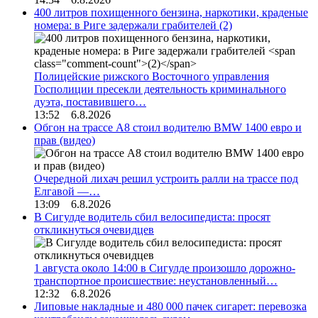
400 литров похищенного бензина, наркотики, краденые
номера: в Риге задержали грабителей
(2)
Полицейские рижского Восточного управления
Госполиции пресекли деятельность криминального
дуэта, поставившего…
13:52 6.8.2026
Обгон на трассе А8 стоил водителю BMW 1400 евро и
прав (видео)
Очередной лихач решил устроить ралли на трассе под
Елгавой —…
13:09 6.8.2026
В Сигулде водитель сбил велосипедиста: просят
откликнуться очевидцев
1 августа около 14:00 в Сигулде произошло дорожно-
транспортное происшествие: неустановленный…
12:32 6.8.2026
Липовые накладные и 480 000 пачек сигарет: перевозка