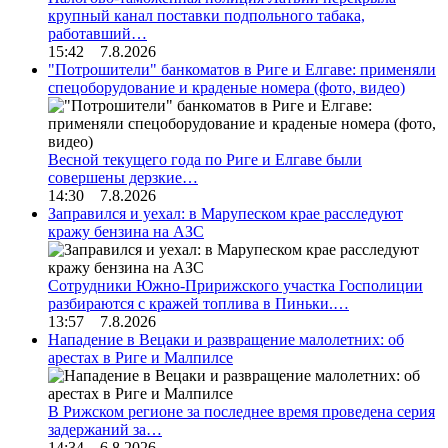
крупный канал поставки подпольного табака,
работавший…
15:42 7.8.2026
"Потрошители" банкоматов в Риге и Елгаве: применяли
спецоборудование и краденые номера (фото, видео)
Весной текущего года по Риге и Елгаве были
совершены дерзкие…
14:30 7.8.2026
Заправился и уехал: в Марупеском крае расследуют
кражу бензина на АЗС
Сотрудники Южно-Пририжского участка Госполиции
разбираются с кражей топлива в Пиньки.…
13:57 7.8.2026
Нападение в Вецаки и развращение малолетних: об
арестах в Риге и Малпилсе
В Рижском регионе за последнее время проведена серия
задержаний за…
14:34 6.8.2026