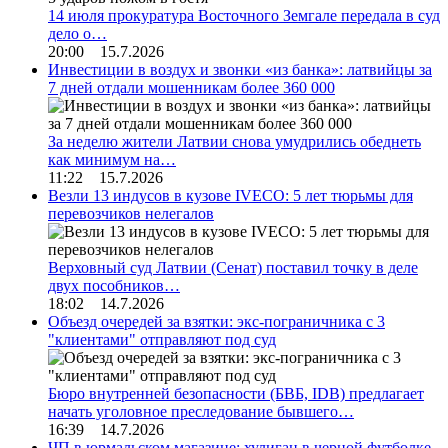
14 июля прокуратура Восточного Земгале передала в суд
дело о…
20:00 15.7.2026
Инвестиции в воздух и звонки «из банка»: латвийцы за
7 дней отдали мошенникам более 360 000
За неделю жители Латвии снова умудрились обеднеть
как минимум на…
11:22 15.7.2026
Везли 13 индусов в кузове IVECO: 5 лет тюрьмы для
перевозчиков нелегалов
Верховный суд Латвии (Сенат) поставил точку в деле
двух пособников…
18:02 14.7.2026
Объезд очередей за взятки: экс-пограничника с 3
"клиентами" отправляют под суд
Бюро внутренней безопасности (БВБ, IDB) предлагает
начать уголовное преследование бывшего…
16:39 14.7.2026
ЧП в юрмальском магазине: хулиган в черной футболке