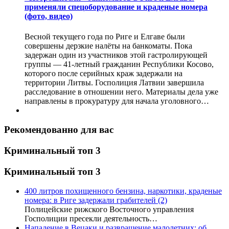
применяли спецоборудование и краденые номера
(фото, видео)
Весной текущего года по Риге и Елгаве были
совершены дерзкие налёты на банкоматы. Пока
задержан один из участников этой гастролирующей
группы — 41-летный гражданин Республики Косово,
которого после серийных краж задержали на
территории Литвы. Госполиция Латвии завершила
расследование в отношении него. Материалы дела уже
направлены в прокуратуру для начала уголовного…
Рекомендованно для вас
Криминальный топ 3
Криминальный топ 3
400 литров похищенного бензина, наркотики, краденые
номера: в Риге задержали грабителей
(2)
Полицейские рижского Восточного управления
Госполиции пресекли деятельность…
Нападение в Вецаки и развращение малолетних: об