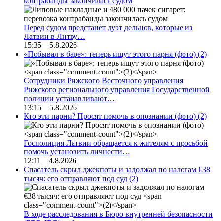
контрабанды закончилась судом
Перед судом предстанет дуэт дельцов, которые из
Латвии в Литву…
15:35 5.8.2026
«Побывал в баре»: теперь ищут этого парня (фото)
(2)
Сотрудники Рижского Восточного управления
Рижского регионального управления Государственной
полиции устанавливают…
13:15 5.8.2026
Кто эти парни? Просят помочь в опознании (фото)
(2)
Госполиция Латвии обращается к жителям с просьбой
помочь установить личности…
12:11 4.8.2026
Спасатель скрыл джекпоты и задолжал по налогам €38
тысяч: его отправляют под суд
(2)
В ходе расследования в Бюро внутренней безопасности