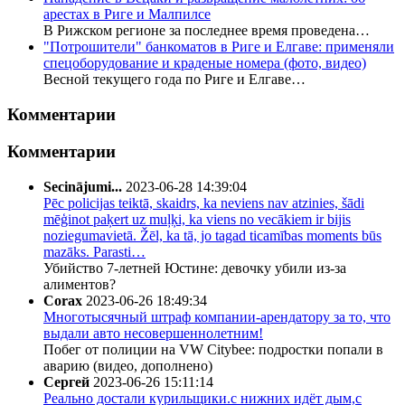
арестах в Риге и Малпилсе
В Рижском регионе за последнее время проведена…
"Потрошители" банкоматов в Риге и Елгаве: применяли
спецоборудование и краденые номера (фото, видео)
Весной текущего года по Риге и Елгаве…
Комментарии
Комментарии
Secinājumi...
2023-06-28 14:39:04
Pēc policijas teiktā, skaidrs, ka neviens nav atzinies, šādi
mēģinot paķert uz muļķi, ka viens no vecākiem ir bijis
noziegumavietā. Žēl, ka tā, jo tagad ticamības moments būs
mazāks. Parasti…
Убийство 7-летней Юстине: девочку убили из-за
алиментов?
Corax
2023-06-26 18:49:34
Многотысячный штраф компании-арендатору за то, что
выдали авто несовершеннолетним!
Побег от полиции на VW Citybee: подростки попали в
аварию (видео, дополнено)
Сергей
2023-06-26 15:11:14
Реально достали курильщики.с нижних идёт дым,с