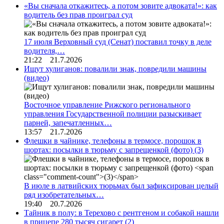
«Вы сначала откажитесь, а потом зовите адвоката!»: как
водитель без прав проиграл суд
17 июля Верховный суд (Сенат) поставил точку в деле
водителя,…
21:22 21.7.2026
Ищут хулиганов: повалили знак, повредили машины
(видео)
Восточное управление Рижского регионального
управления Государственной полиции разыскивает
парней, запечатленных…
13:57 21.7.2026
Флешки в чайнике, телефоны в термосе, порошок в
шортах: посылки в тюрьму с запрещенкой (фото)
(3)
В июле в латвийских тюрьмах был зафиксирован целый
ряд изобретательных…
19:40 20.7.2026
Тайник в полу: в Терехово с рентгеном и собакой нашли
в прицепе 280 тысяч сигарет
(2)