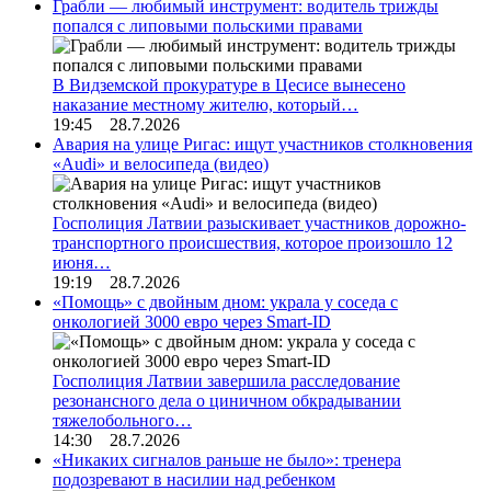
Грабли — любимый инструмент: водитель трижды
попался с липовыми польскими правами
В Видземской прокуратуре в Цесисе вынесено
наказание местному жителю, который…
19:45 28.7.2026
Авария на улице Ригас: ищут участников столкновения
«Audi» и велосипеда (видео)
Госполиция Латвии разыскивает участников дорожно-
транспортного происшествия, которое произошло 12
июня…
19:19 28.7.2026
«Помощь» с двойным дном: украла у соседа с
онкологией 3000 евро через Smart-ID
Госполиция Латвии завершила расследование
резонансного дела о циничном обкрадывании
тяжелобольного…
14:30 28.7.2026
«Никаких сигналов раньше не было»: тренера
подозревают в насилии над ребенком