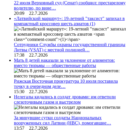
22 июля Верховный суд (Сенат) сообщил: престарелому
водителю, по вине…
20:09 22.7.2026
«Латвийский маршрут»: 19-летний "таксист" запихал в
компактный кроссовер шесть азиатов
(1)
Сотрудники Службы охраны государственной границы
Литвы (VSAT) с местной полицией…
17:38 22.7.2026
Мать 8 детей наказали за уклонение от алиментов:
вместо тюрьмы — общественные работы
Рижская Восточная прокуратура 10 июля поставила
точку в очередном деле…
15:30 22.7.2026
Нелегалы кидались в солдат дровами: им ответили
слезоточивым газом и выстрелом
За минувшие сутки солдаты Национальных
вооруженных сил Латвии (НВС), помогавшие…
13:57 22.7.2026