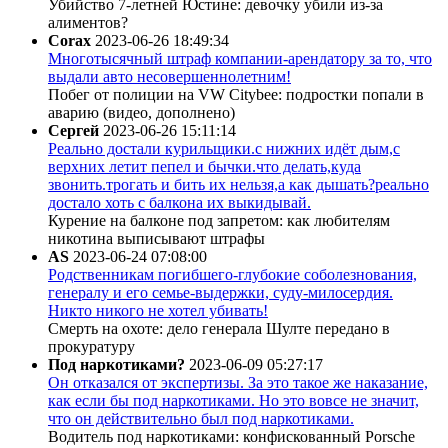
Убийство 7-летней Юстине: девочку убили из-за
алиментов?
Corax
2023-06-26 18:49:34
Многотысячный штраф компании-арендатору за то, что
выдали авто несовершеннолетним!
Побег от полиции на VW Citybee: подростки попали в
аварию (видео, дополнено)
Сергей
2023-06-26 15:11:14
Реально достали курильщики.с нижних идёт дым,с
верхних летит пепел и бычки.что делать,куда
звонить.трогать и бить их нельзя,а как дышать?реально
достало хоть с балкона их выкидывай.
Курение на балконе под запретом: как любителям
никотина выписывают штрафы
AS
2023-06-24 07:08:00
Родственникам погибшего-глубокие соболезнования,
генералу и его семье-выдержки, суду-милосердия.
Никто никого не хотел убивать!
Смерть на охоте: дело генерала Шулте передано в
прокуратуру
Под наркотиками?
2023-06-09 05:27:17
Он отказался от экспертизы. За это такое же наказание,
как если бы под наркотиками. Но это вовсе не значит,
что он действительно был под наркотиками.
Водитель под наркотиками: конфискованный Porsche