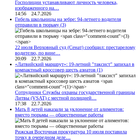
Госполиции устанавливают личность человека,
изображенного на…
14:56 24.7.2026
Гибель школьницы на зебре: 94-летнего водителя
отправили в тюрьму
(3)
22 июля Верховный суд (Сенат) сообщил: престарелому
водителю, по вине…
20:09 22.7.2026
«Латвийский маршрут»: 19-летний "таксист" запихал в
компактный кроссовер шесть азиатов
(1)
Сотрудники Службы охраны государственной границы
Литвы (VSAT) с местной полицией…
17:38 22.7.2026
Мать 8 детей наказали за уклонение от алиментов:
вместо тюрьмы — общественные работы
Рижская Восточная прокуратура 10 июля поставила
точку в очередном деле…