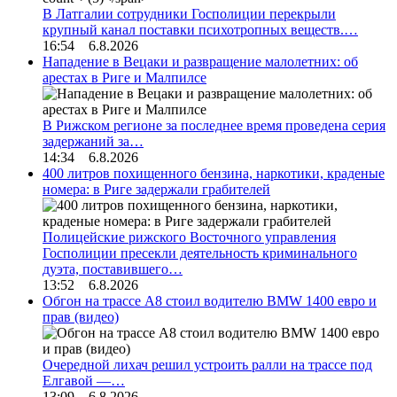
В Латгалии сотрудники Госполиции перекрыли
крупный канал поставки психотропных веществ.…
16:54 6.8.2026
Нападение в Вецаки и развращение малолетних: об
арестах в Риге и Малпилсе
В Рижском регионе за последнее время проведена серия
задержаний за…
14:34 6.8.2026
400 литров похищенного бензина, наркотики, краденые
номера: в Риге задержали грабителей
Полицейские рижского Восточного управления
Госполиции пресекли деятельность криминального
дуэта, поставившего…
13:52 6.8.2026
Обгон на трассе А8 стоил водителю BMW 1400 евро и
прав (видео)
Очередной лихач решил устроить ралли на трассе под
Елгавой —…
13:09 6.8.2026