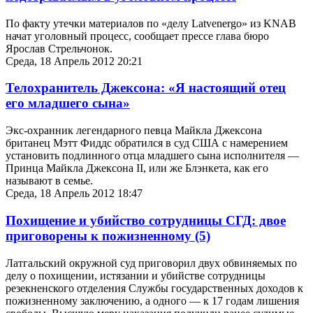
По факту утечки материалов по «делу Latvenergo» из KNAB
начат уголовный процесс, сообщает прессе глава бюро
Ярослав Стрельчонок.
Среда, 18 Апрель 2012 20:21
Телохранитель Джексона: «Я настоящий отец
его младшего сына»
Экс-охранник легендарного певца Майкла Джексона
британец Мэтт Фиддс обратился в суд США с намерением
установить подлинного отца младшего сына исполнителя —
Принца Майкла Джексона II, или же Блэнкета, как его
называют в семье.
Среда, 18 Апрель 2012 18:47
Похищение и убийство сотрудницы СГД: двое
приговорены к пожизненному
(5)
Латгальский окружной суд приговорил двух обвиняемых по
делу о похищении, истязании и убийстве сотрудницы
резекненского отделения Службы государственных доходов к
пожизненному заключению, а одного — к 17 годам лишения