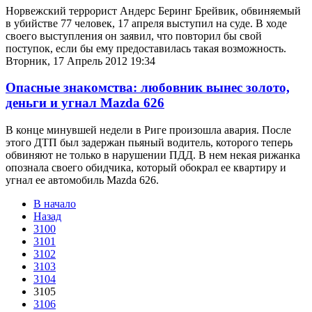
Норвежский террорист Андерс Беринг Брейвик, обвиняемый
в убийстве 77 человек, 17 апреля выступил на суде. В ходе
своего выступления он заявил, что повторил бы свой
поступок, если бы ему предоставилась такая возможность.
Вторник, 17 Апрель 2012 19:34
Опасные знакомства: любовник вынес золото,
деньги и угнал Mazda 626
В конце минувшей недели в Риге произошла авария. После
этого ДТП был задержан пьяный водитель, которого теперь
обвиняют не только в нарушении ПДД. В нем некая рижанка
опознала своего обидчика, который обокрал ее квартиру и
угнал ее автомобиль Mazda 626.
В начало
Назад
3100
3101
3102
3103
3104
3105
3106