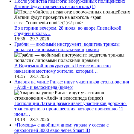
После убийства педагога: вооруженных полицейских
Латвии будут проверять на алкоголь
(1)
Во вторник вечером, 28 июля, во дворе Лиепайской
средней школы…
15:36 29.7.2026
Грабли — любимый инструмент: водитель трижды
попался с липовыми польскими правами
В Видземской прокуратуре в Цесисе вынесено
наказание местному жителю, который…
19:45 28.7.2026
Авария на улице Ригас: ищут участников столкновения
«Audi» и велосипеда (видео)
Госполиция Латвии разыскивает участников дорожно-
транспортного происшествия, которое произошло 12
июня…
19:19 28.7.2026
«Помощь» с двойным дном: украла у соседа с
онкологией 3000 евро через Smart-ID