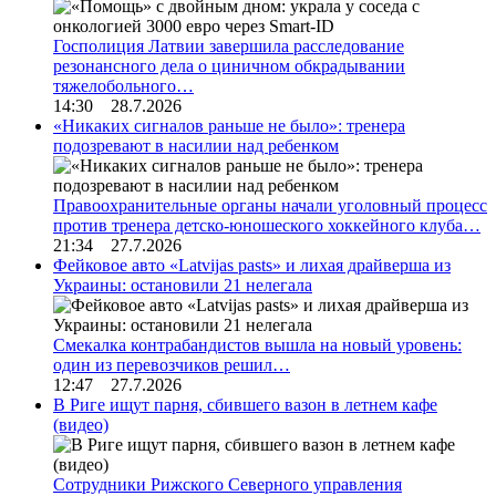
Госполиция Латвии завершила расследование
резонансного дела о циничном обкрадывании
тяжелобольного…
14:30 28.7.2026
«Никаких сигналов раньше не было»: тренера
подозревают в насилии над ребенком
Правоохранительные органы начали уголовный процесс
против тренера детско-юношеского хоккейного клуба…
21:34 27.7.2026
Фейковое авто «Latvijas pasts» и лихая драйверша из
Украины: остановили 21 нелегала
Смекалка контрабандистов вышла на новый уровень:
один из перевозчиков решил…
12:47 27.7.2026
В Риге ищут парня, сбившего вазон в летнем кафе
(видео)
Сотрудники Рижского Северного управления