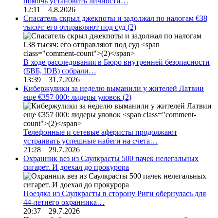
помочь установить личности…
12:11 4.8.2026
Спасатель скрыл джекпоты и задолжал по налогам €38
тысяч: его отправляют под суд
(2)
В ходе расследования в Бюро внутренней безопасности
(БВБ, IDB) собрали…
13:39 31.7.2026
Кибержулики за неделю выманили у жителей Латвии
еще €357 000: лидеры уловок
(2)
Телефонные и сетевые аферисты продолжают
устраивать успешные набеги на счета…
21:28 29.7.2026
Охранник вез из Саулкрасты 500 пачек нелегальных
сигарет. И доехал до прокурора
Поездка из Саулкрасты в сторону Риги обернулась для
44-летнего охранника…
20:37 29.7.2026