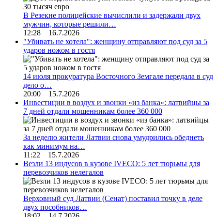
В Резекне полицейские вычислили и задержали двух
мужчин, которые решили…
12:28 16.7.2026
"Убивать не хотела": женщину отправляют под суд за 5
ударов ножом в гостя
14 июля прокуратура Восточного Земгале передала в суд
дело о…
20:00 15.7.2026
Инвестиции в воздух и звонки «из банка»: латвийцы за
7 дней отдали мошенникам более 360 000
За неделю жители Латвии снова умудрились обеднеть
как минимум на…
11:22 15.7.2026
Везли 13 индусов в кузове IVECO: 5 лет тюрьмы для
перевозчиков нелегалов
Верховный суд Латвии (Сенат) поставил точку в деле
двух пособников…
18:02 14.7.2026