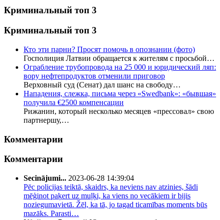
Криминальный топ 3
Криминальный топ 3
Кто эти парни? Просят помочь в опознании (фото)
Госполиция Латвии обращается к жителям с просьбой…
Ограбление трубопровода на 25 000 и юридический ляп:
вору нефтепродуктов отменили приговор
Верховный суд (Сенат) дал шанс на свободу…
Нападения, слежка, письма через «Swedbank»: «бывшая»
получила €2500 компенсации
Рижанин, который несколько месяцев «прессовал» свою
партнершу,…
Комментарии
Комментарии
Secinājumi...
2023-06-28 14:39:04
Pēc policijas teiktā, skaidrs, ka neviens nav atzinies, šādi
mēģinot paķert uz muļķi, ka viens no vecākiem ir bijis
noziegumavietā. Žēl, ka tā, jo tagad ticamības moments būs
mazāks. Parasti…