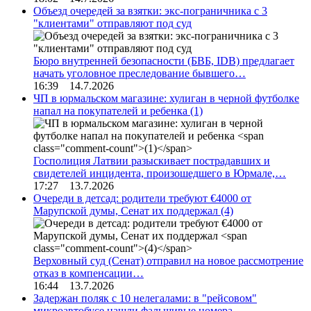
Объезд очередей за взятки: экс-пограничника с 3
"клиентами" отправляют под суд
Бюро внутренней безопасности (БВБ, IDB) предлагает
начать уголовное преследование бывшего…
16:39 14.7.2026
ЧП в юрмальском магазине: хулиган в черной футболке
напал на покупателей и ребенка
(1)
Госполиция Латвии разыскивает пострадавших и
свидетелей инцидента, произошедшего в Юрмале,…
17:27 13.7.2026
Очереди в детсад: родители требуют €4000 от
Марупской думы, Сенат их поддержал
(4)
Верховный суд (Сенат) отправил на новое рассмотрение
отказ в компенсации…
16:44 13.7.2026
Задержан поляк с 10 нелегалами: в "рейсовом"
микроавтобусе нашли фальшивые номера