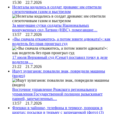
15:30 22.7.2026
Нелегалы кидались в солдат дровами: им ответили
слезоточивым газом и выстрелом
За минувшие сутки солдаты Национальных
вооруженных сил Латвии (НВС), помогавшие…
13:57 22.7.2026
«Вы сначала откажитесь, а потом зовите адвоката!»: как
водитель без прав проиграл суд
17 июля Верховный суд (Сенат) поставил точку в деле
водителя,…
21:22 21.7.2026
Ищут хулиганов: повалили знак, повредили машины
(видео)
Восточное управление Рижского регионального
управления Государственной полиции разыскивает
парней, запечатленных…
13:57 21.7.2026
Флешки в чайнике, телефоны в термосе, порошок в
шортах: посылки в тюрьму с запрещенкой (фото)
(3)