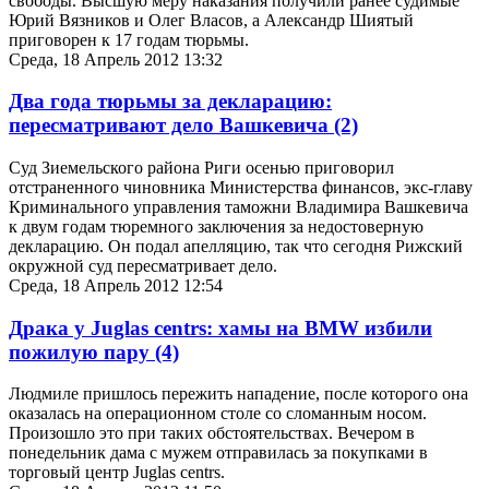
свободы. Высшую меру наказания получили ранее судимые
Юрий Вязников и Олег Власов, а Александр Шиятый
приговорен к 17 годам тюрьмы.
Среда, 18 Апрель 2012 13:32
Два года тюрьмы за декларацию:
пересматривают дело Вашкевича
(2)
Суд Зиемельского района Риги осенью приговорил
отстраненного чиновника Министерства финансов, экс-главу
Криминального управления таможни Владимира Вашкевича
к двум годам тюремного заключения за недостоверную
декларацию. Он подал апелляцию, так что сегодня Рижский
окружной суд пересматривает дело.
Среда, 18 Апрель 2012 12:54
Драка у Juglas centrs: хамы на BMW избили
пожилую пару
(4)
Людмиле пришлось пережить нападение, после которого она
оказалась на операционном столе со сломанным носом.
Произошло это при таких обстоятельствах. Вечером в
понедельник дама с мужем отправилась за покупками в
торговый центр Juglas centrs.