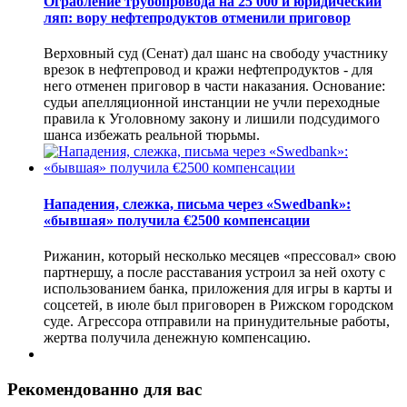
Ограбление трубопровода на 25 000 и юридический
ляп: вору нефтепродуктов отменили приговор
Верховный суд (Сенат) дал шанс на свободу участнику
врезок в нефтепровод и кражи нефтепродуктов - для
него отменен приговор в части наказания. Основание:
судьи апелляционной инстанции не учли переходные
правила к Уголовному закону и лишили подсудимого
шанса избежать реальной тюрьмы.
Нападения, слежка, письма через «Swedbank»:
«бывшая» получила €2500 компенсации
Рижанин, который несколько месяцев «прессовал» свою
партнершу, а после расставания устроил за ней охоту с
использованием банка, приложения для игры в карты и
соцсетей, в июле был приговорен в Рижском городском
суде. Агрессора отправили на принудительные работы,
жертва получила денежную компенсацию.
Рекомендованно для вас