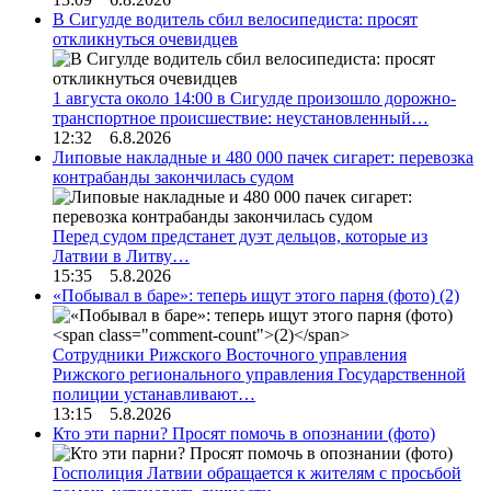
В Сигулде водитель сбил велосипедиста: просят
откликнуться очевидцев
1 августа около 14:00 в Сигулде произошло дорожно-
транспортное происшествие: неустановленный…
12:32 6.8.2026
Липовые накладные и 480 000 пачек сигарет: перевозка
контрабанды закончилась судом
Перед судом предстанет дуэт дельцов, которые из
Латвии в Литву…
15:35 5.8.2026
«Побывал в баре»: теперь ищут этого парня (фото)
(2)
Сотрудники Рижского Восточного управления
Рижского регионального управления Государственной
полиции устанавливают…
13:15 5.8.2026
Кто эти парни? Просят помочь в опознании (фото)
Госполиция Латвии обращается к жителям с просьбой