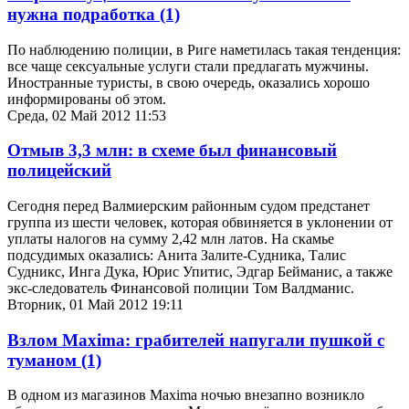
нужна подработка
(1)
По наблюдению полиции, в Риге наметилась такая тенденция:
все чаще сексуальные услуги стали предлагать мужчины.
Иностранные туристы, в свою очередь, оказались хорошо
информированы об этом.
Среда, 02 Май 2012 11:53
Отмыв 3,3 млн: в схеме был финансовый
полицейский
Сегодня перед Валмиерским районным судом предстанет
группа из шести человек, которая обвиняется в уклонении от
уплаты налогов на сумму 2,42 млн латов. На скамье
подсудимых оказались: Анита Залите-Судника, Талис
Судникс, Инга Дука, Юрис Упитис, Эдгар Бейманис, а также
экс-следователь Финансовой полиции Том Валдманис.
Вторник, 01 Май 2012 19:11
Взлом Maxima: грабителей напугали пушкой с
туманом
(1)
В одном из магазинов Maxima ночью внезапно возникло