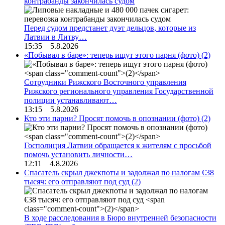
контрабанды закончилась судом
Перед судом предстанет дуэт дельцов, которые из
Латвии в Литву…
15:35 5.8.2026
«Побывал в баре»: теперь ищут этого парня (фото)
(2)
Сотрудники Рижского Восточного управления
Рижского регионального управления Государственной
полиции устанавливают…
13:15 5.8.2026
Кто эти парни? Просят помочь в опознании (фото)
(2)
Госполиция Латвии обращается к жителям с просьбой
помочь установить личности…
12:11 4.8.2026
Спасатель скрыл джекпоты и задолжал по налогам €38
тысяч: его отправляют под суд
(2)
В ходе расследования в Бюро внутренней безопасности