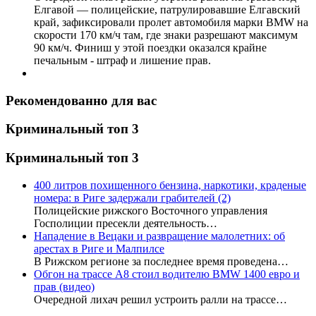
Елгавой — полицейские, патрулировавшие Елгавский
край, зафиксировали пролет автомобиля марки BMW на
скорости 170 км/ч там, где знаки разрешают максимум
90 км/ч. Финиш у этой поездки оказался крайне
печальным - штраф и лишение прав.
Рекомендованно для вас
Криминальный топ 3
Криминальный топ 3
400 литров похищенного бензина, наркотики, краденые
номера: в Риге задержали грабителей
(2)
Полицейские рижского Восточного управления
Госполиции пресекли деятельность…
Нападение в Вецаки и развращение малолетних: об
арестах в Риге и Малпилсе
В Рижском регионе за последнее время проведена…
Обгон на трассе А8 стоил водителю BMW 1400 евро и
прав (видео)
Очередной лихач решил устроить ралли на трассе…