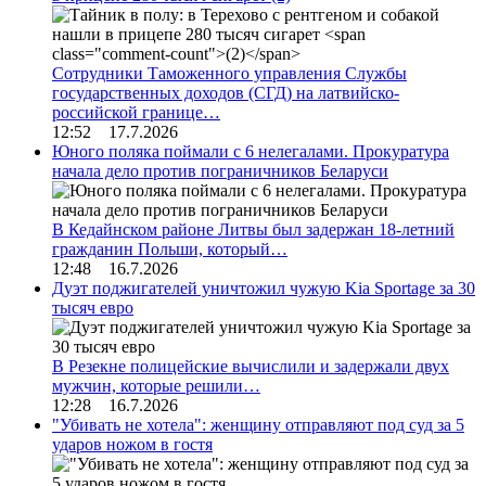
Сотрудники Таможенного управления Службы
государственных доходов (СГД) на латвийско-
российской границе…
12:52 17.7.2026
Юного поляка поймали с 6 нелегалами. Прокуратура
начала дело против пограничников Беларуси
В Кедайнском районе Литвы был задержан 18-летний
гражданин Польши, который…
12:48 16.7.2026
Дуэт поджигателей уничтожил чужую Kia Sportage за 30
тысяч евро
В Резекне полицейские вычислили и задержали двух
мужчин, которые решили…
12:28 16.7.2026
"Убивать не хотела": женщину отправляют под суд за 5
ударов ножом в гостя