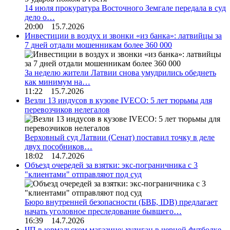
14 июля прокуратура Восточного Земгале передала в суд
дело о…
20:00 15.7.2026
Инвестиции в воздух и звонки «из банка»: латвийцы за
7 дней отдали мошенникам более 360 000
За неделю жители Латвии снова умудрились обеднеть
как минимум на…
11:22 15.7.2026
Везли 13 индусов в кузове IVECO: 5 лет тюрьмы для
перевозчиков нелегалов
Верховный суд Латвии (Сенат) поставил точку в деле
двух пособников…
18:02 14.7.2026
Объезд очередей за взятки: экс-пограничника с 3
"клиентами" отправляют под суд
Бюро внутренней безопасности (БВБ, IDB) предлагает
начать уголовное преследование бывшего…
16:39 14.7.2026
ЧП в юрмальском магазине: хулиган в черной футболке