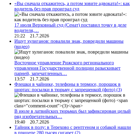
«Вы сначала откажитесь, а потом зовите адвоката!»: как
водитель без прав проиграл суд
17 июля Верховный суд (Сенат) поставил точку в деле
водителя,…
21:22 21.7.2026
Ищут хулиганов: повалили знак, повредили машины
(видео)
Восточное управление Рижского регионального
управления Государственной полиции разыскивает
парней, запечатленных…
13:57 21.7.2026
Флешки в чайнике, телефоны в термосе, порошок в
шортах: посылки в тюрьму с запрещенкой (фото)
(3)
В июле в латвийских тюрьмах был зафиксирован целый
ряд изобретательных…
19:40 20.7.2026
Тайник в полу: в Терехово с рентгеном и собакой нашли
в прицепе 280 тысяч сигарет
(2)