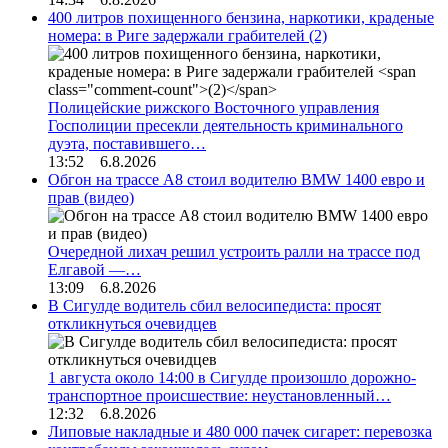
400 литров похищенного бензина, наркотики, краденые
номера: в Риге задержали грабителей
(2)
Полицейские рижского Восточного управления
Госполиции пресекли деятельность криминального
дуэта, поставившего…
13:52 6.8.2026
Обгон на трассе А8 стоил водителю BMW 1400 евро и
прав (видео)
Очередной лихач решил устроить ралли на трассе под
Елгавой —…
13:09 6.8.2026
В Сигулде водитель сбил велосипедиста: просят
откликнуться очевидцев
1 августа около 14:00 в Сигулде произошло дорожно-
транспортное происшествие: неустановленный…
12:32 6.8.2026
Липовые накладные и 480 000 пачек сигарет: перевозка