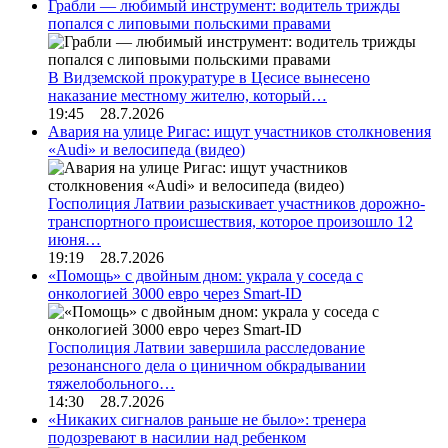
Грабли — любимый инструмент: водитель трижды
попался с липовыми польскими правами
В Видземской прокуратуре в Цесисе вынесено
наказание местному жителю, который…
19:45 28.7.2026
Авария на улице Ригас: ищут участников столкновения
«Audi» и велосипеда (видео)
Госполиция Латвии разыскивает участников дорожно-
транспортного происшествия, которое произошло 12
июня…
19:19 28.7.2026
«Помощь» с двойным дном: украла у соседа с
онкологией 3000 евро через Smart-ID
Госполиция Латвии завершила расследование
резонансного дела о циничном обкрадывании
тяжелобольного…
14:30 28.7.2026
«Никаких сигналов раньше не было»: тренера
подозревают в насилии над ребенком