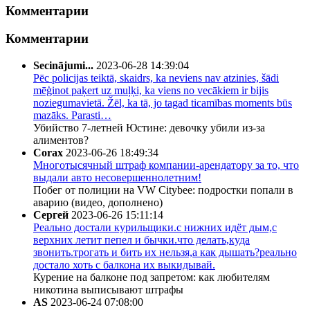
Комментарии
Комментарии
Secinājumi...
2023-06-28 14:39:04
Pēc policijas teiktā, skaidrs, ka neviens nav atzinies, šādi
mēģinot paķert uz muļķi, ka viens no vecākiem ir bijis
noziegumavietā. Žēl, ka tā, jo tagad ticamības moments būs
mazāks. Parasti…
Убийство 7-летней Юстине: девочку убили из-за
алиментов?
Corax
2023-06-26 18:49:34
Многотысячный штраф компании-арендатору за то, что
выдали авто несовершеннолетним!
Побег от полиции на VW Citybee: подростки попали в
аварию (видео, дополнено)
Сергей
2023-06-26 15:11:14
Реально достали курильщики.с нижних идёт дым,с
верхних летит пепел и бычки.что делать,куда
звонить.трогать и бить их нельзя,а как дышать?реально
достало хоть с балкона их выкидывай.
Курение на балконе под запретом: как любителям
никотина выписывают штрафы
AS
2023-06-24 07:08:00