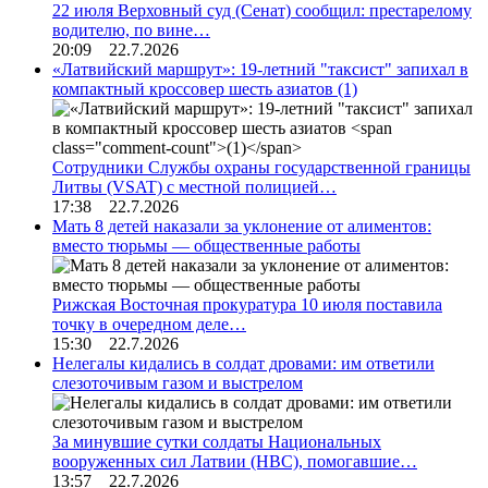
22 июля Верховный суд (Сенат) сообщил: престарелому
водителю, по вине…
20:09 22.7.2026
«Латвийский маршрут»: 19-летний "таксист" запихал в
компактный кроссовер шесть азиатов
(1)
Сотрудники Службы охраны государственной границы
Литвы (VSAT) с местной полицией…
17:38 22.7.2026
Мать 8 детей наказали за уклонение от алиментов:
вместо тюрьмы — общественные работы
Рижская Восточная прокуратура 10 июля поставила
точку в очередном деле…
15:30 22.7.2026
Нелегалы кидались в солдат дровами: им ответили
слезоточивым газом и выстрелом
За минувшие сутки солдаты Национальных
вооруженных сил Латвии (НВС), помогавшие…
13:57 22.7.2026