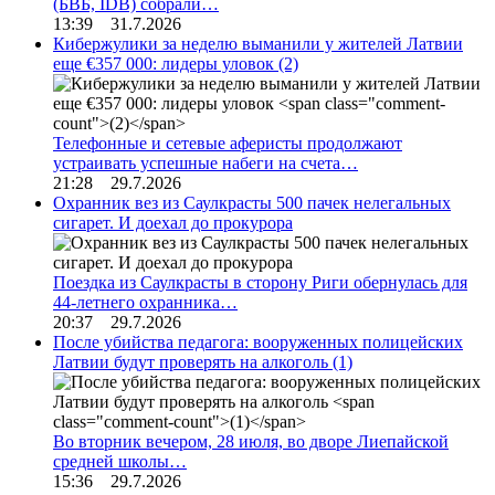
(БВБ, IDB) собрали…
13:39 31.7.2026
Кибержулики за неделю выманили у жителей Латвии
еще €357 000: лидеры уловок
(2)
Телефонные и сетевые аферисты продолжают
устраивать успешные набеги на счета…
21:28 29.7.2026
Охранник вез из Саулкрасты 500 пачек нелегальных
сигарет. И доехал до прокурора
Поездка из Саулкрасты в сторону Риги обернулась для
44-летнего охранника…
20:37 29.7.2026
После убийства педагога: вооруженных полицейских
Латвии будут проверять на алкоголь
(1)
Во вторник вечером, 28 июля, во дворе Лиепайской
средней школы…
15:36 29.7.2026