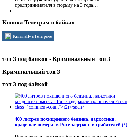
предпринимателя в тюрьму на 3 года…
Кнопка Телеграм в байках
Kriminal.lv в Телеграме
топ 3 под байкой - Криминальный топ 3
Криминальный топ 3
топ 3 под байкой
400 литров похищенного бензина, наркотики,
краденые номера: в Риге задержали грабителей
(2)
Полицейские рижского Восточного управления