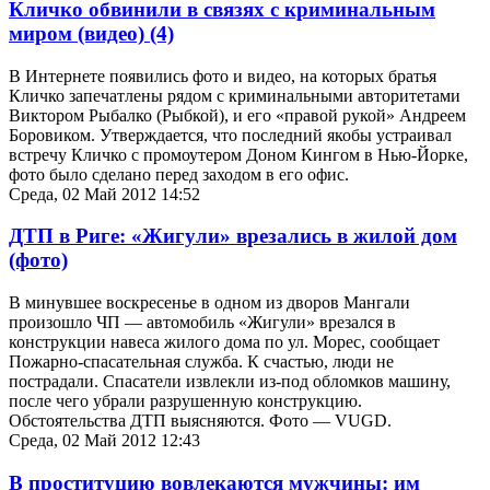
Кличко обвинили в связях с криминальным
миром (видео)
(4)
В Интернете появились фото и видео, на которых братья
Кличко запечатлены рядом с криминальными авторитетами
Виктором Рыбалко (Рыбкой), и его «правой рукой» Андреем
Боровиком. Утверждается, что последний якобы устраивал
встречу Кличко с промоутером Доном Кингом в Нью-Йорке,
фото было сделано перед заходом в его офис.
Среда, 02 Май 2012 14:52
ДТП в Риге: «Жигули» врезались в жилой дом
(фото)
В минувшее воскресенье в одном из дворов Мангали
произошло ЧП — автомобиль «Жигули» врезался в
конструкции навеса жилого дома по ул. Морес, сообщает
Пожарно-спасательная служба. К счастью, люди не
пострадали. Спасатели извлекли из-под обломков машину,
после чего убрали разрушенную конструкцию.
Обстоятельства ДТП выясняются. Фото — VUGD.
Среда, 02 Май 2012 12:43
В проституцию вовлекаются мужчины: им