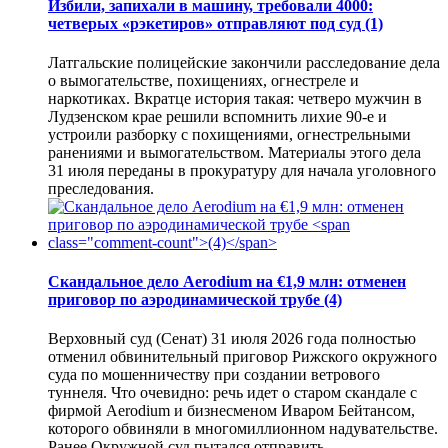
Избили, запихали в машину, требовали 4000:
четверых «рэкетиров» отправляют под суд
(1)
Латгальские полицейские закончили расследование дела
о вымогательстве, похищениях, огнестреле и
наркотиках. Вкратце история такая: четверо мужчин в
Лудзенском крае решили вспомнить лихие 90-е и
устроили разборку с похищениями, огнестрельными
ранениями и вымогательством. Материалы этого дела
31 июля переданы в прокуратуру для начала уголовного
преследования.
Скандальное дело Aerodium на €1,9 млн: отменен
приговор по аэродинамической трубе
(4)
Верховный суд (Сенат) 31 июля 2026 года полностью
отменил обвинительный приговор Рижского окружного
суда по мошенничеству при создании ветрового
туннеля. Что очевидно: речь идет о старом скандале с
фирмой Aerodium и бизнесменом Иваром Бейтансом,
которого обвиняли в многомиллионном надувательстве.
Ранее Окружной суд пытался отправить