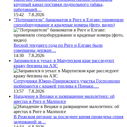
крупный канал поставки подпольного табака,
работавший…
15:42 7.8.2026
"Потрошители" банкоматов в Риге и Елгаве: применяли
спецоборудование и краденые номера (фото, видео)
Весной текущего года по Риге и Елгаве были
совершены дерзкие…
14:30 7.8.2026
Заправился и уехал: в Марупеском крае расследуют
кражу бензина на АЗС
Сотрудники Южно-Пририжского участка Госполиции
разбираются с кражей топлива в Пиньки.…
13:57 7.8.2026
Нападение в Вецаки и развращение малолетних: об
арестах в Риге и Малпилсе
В Рижском регионе за последнее время проведена серия
задержаний за…
14:34 6.8.2026