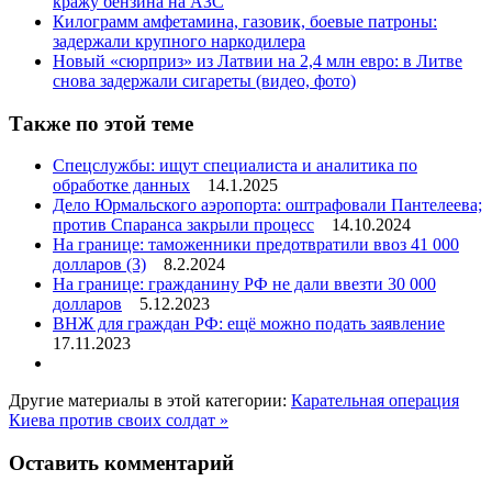
кражу бензина на АЗС
Килограмм амфетамина, газовик, боевые патроны:
задержали крупного наркодилера
Новый «сюрприз» из Латвии на 2,4 млн евро: в Литве
снова задержали сигареты (видео, фото)
Также по этой теме
Спецслужбы: ищут специалиста и аналитика по
обработке данных
14.1.2025
Дело Юрмальского аэропорта: оштрафовали Пантелеева;
против Спаранса закрыли процесс
14.10.2024
На границе: таможенники предотвратили ввоз 41 000
долларов
(3)
8.2.2024
На границе: гражданину РФ не дали ввезти 30 000
долларов
5.12.2023
ВНЖ для граждан РФ: ещё можно подать заявление
17.11.2023
Другие материалы в этой категории:
Карательная операция
Киева против своих солдат »
Оставить комментарий