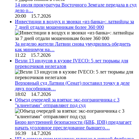
14 июля прокуратура Восточного Земгале передала в суд
дело о…
20:00 15.7.2026
Инвестиции в воздух и звонки «из банка»: латвийцы за
7 дней отдали мошенникам более 360 000
За неделю жители Латвии снова умудрились обеднеть
как минимум на…
11:22 15.7.2026
Везли 13 индусов в кузове IVECO: 5 лет тюрьмы для
перевозчиков нелегалов
Верховный суд Латвии (Сенат) поставил точку в деле
двух пособников…
18:02 14.7.2026
Объезд очередей за взятки: экс-пограничника с 3
"клиентами" отправляют под суд
Бюро внутренней безопасности (БВБ, IDB) предлагает
начать уголовное преследование бывшего…
16:39 14.7.2026
ЧП в юрмальском магазине: хулиган в черной футболке