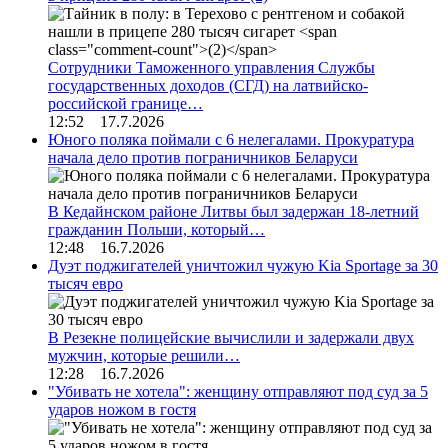
Сотрудники Таможенного управления Службы
государственных доходов (СГД) на латвийско-
российской границе…
12:52 17.7.2026
Юного поляка поймали с 6 нелегалами. Прокуратура
начала дело против пограничников Беларуси
В Кедайнском районе Литвы был задержан 18-летний
гражданин Польши, который…
12:48 16.7.2026
Дуэт поджигателей уничтожил чужую Kia Sportage за 30
тысяч евро
В Резекне полицейские вычислили и задержали двух
мужчин, которые решили…
12:28 16.7.2026
"Убивать не хотела": женщину отправляют под суд за 5
ударов ножом в гостя