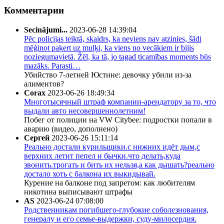
Комментарии
Secinājumi...
2023-06-28 14:39:04
Pēc policijas teiktā, skaidrs, ka neviens nav atzinies, šādi
mēģinot paķert uz muļķi, ka viens no vecākiem ir bijis
noziegumavietā. Žēl, ka tā, jo tagad ticamības moments būs
mazāks. Parasti…
Убийство 7-летней Юстине: девочку убили из-за
алиментов?
Corax
2023-06-26 18:49:34
Многотысячный штраф компании-арендатору за то, что
выдали авто несовершеннолетним!
Побег от полиции на VW Citybee: подростки попали в
аварию (видео, дополнено)
Сергей
2023-06-26 15:11:14
Реально достали курильщики.с нижних идёт дым,с
верхних летит пепел и бычки.что делать,куда
звонить.трогать и бить их нельзя,а как дышать?реально
достало хоть с балкона их выкидывай.
Курение на балконе под запретом: как любителям
никотина выписывают штрафы
AS
2023-06-24 07:08:00
Родственникам погибшего-глубокие соболезнования,
генералу и его семье-выдержки, суду-милосердия.