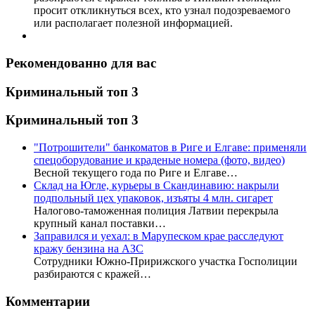
просит откликнуться всех, кто узнал подозреваемого
или располагает полезной информацией.
Рекомендованно для вас
Криминальный топ 3
Криминальный топ 3
"Потрошители" банкоматов в Риге и Елгаве: применяли
спецоборудование и краденые номера (фото, видео)
Весной текущего года по Риге и Елгаве…
Склад на Югле, курьеры в Скандинавию: накрыли
подпольный цех упаковок, изъяты 4 млн. сигарет
Налогово-таможенная полиция Латвии перекрыла
крупный канал поставки…
Заправился и уехал: в Марупеском крае расследуют
кражу бензина на АЗС
Сотрудники Южно-Пририжского участка Госполиции
разбираются с кражей…
Комментарии