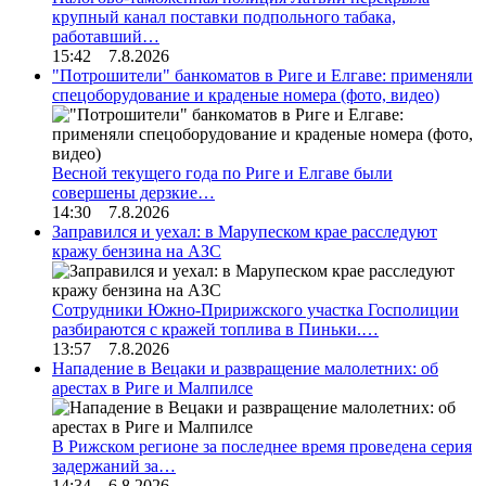
крупный канал поставки подпольного табака,
работавший…
15:42 7.8.2026
"Потрошители" банкоматов в Риге и Елгаве: применяли
спецоборудование и краденые номера (фото, видео)
Весной текущего года по Риге и Елгаве были
совершены дерзкие…
14:30 7.8.2026
Заправился и уехал: в Марупеском крае расследуют
кражу бензина на АЗС
Сотрудники Южно-Пририжского участка Госполиции
разбираются с кражей топлива в Пиньки.…
13:57 7.8.2026
Нападение в Вецаки и развращение малолетних: об
арестах в Риге и Малпилсе
В Рижском регионе за последнее время проведена серия
задержаний за…
14:34 6.8.2026