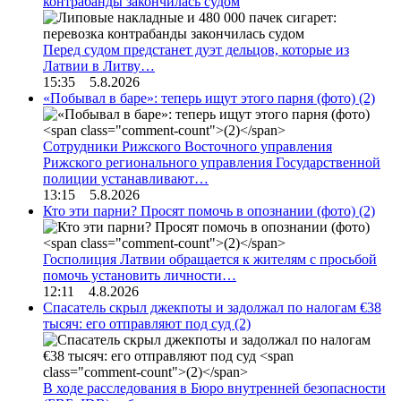
контрабанды закончилась судом
Перед судом предстанет дуэт дельцов, которые из
Латвии в Литву…
15:35 5.8.2026
«Побывал в баре»: теперь ищут этого парня (фото)
(2)
Сотрудники Рижского Восточного управления
Рижского регионального управления Государственной
полиции устанавливают…
13:15 5.8.2026
Кто эти парни? Просят помочь в опознании (фото)
(2)
Госполиция Латвии обращается к жителям с просьбой
помочь установить личности…
12:11 4.8.2026
Спасатель скрыл джекпоты и задолжал по налогам €38
тысяч: его отправляют под суд
(2)
В ходе расследования в Бюро внутренней безопасности