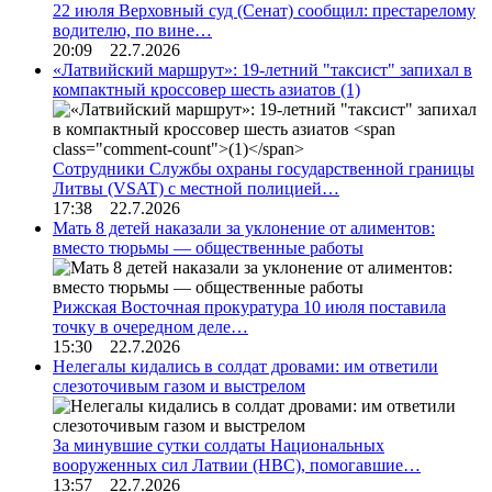
22 июля Верховный суд (Сенат) сообщил: престарелому
водителю, по вине…
20:09 22.7.2026
«Латвийский маршрут»: 19-летний "таксист" запихал в
компактный кроссовер шесть азиатов
(1)
Сотрудники Службы охраны государственной границы
Литвы (VSAT) с местной полицией…
17:38 22.7.2026
Мать 8 детей наказали за уклонение от алиментов:
вместо тюрьмы — общественные работы
Рижская Восточная прокуратура 10 июля поставила
точку в очередном деле…
15:30 22.7.2026
Нелегалы кидались в солдат дровами: им ответили
слезоточивым газом и выстрелом
За минувшие сутки солдаты Национальных
вооруженных сил Латвии (НВС), помогавшие…
13:57 22.7.2026