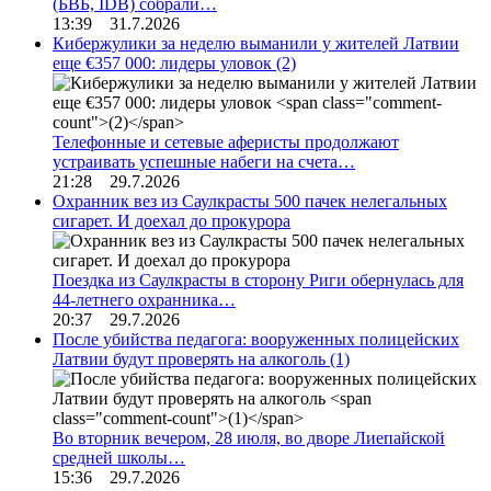
(БВБ, IDB) собрали…
13:39 31.7.2026
Кибержулики за неделю выманили у жителей Латвии
еще €357 000: лидеры уловок
(2)
Телефонные и сетевые аферисты продолжают
устраивать успешные набеги на счета…
21:28 29.7.2026
Охранник вез из Саулкрасты 500 пачек нелегальных
сигарет. И доехал до прокурора
Поездка из Саулкрасты в сторону Риги обернулась для
44-летнего охранника…
20:37 29.7.2026
После убийства педагога: вооруженных полицейских
Латвии будут проверять на алкоголь
(1)
Во вторник вечером, 28 июля, во дворе Лиепайской
средней школы…
15:36 29.7.2026