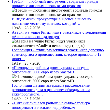
Грабли — любимый инструмент: водитель трижды
попался с липовыми польскими правами
В Видземской прокуратуре в Цесисе вынесено
наказание местному жителю, который…
19:45 28.7.2026
Авария на улице Ригас: ищут участников столкновения
«Audi» и велосипеда (видео)
Госполиция Латвии разыскивает участников дорожно-
транспортного происшествия, которое произошло 12
июня…
19:19 28.7.2026
«Помощь» с двойным дном: украла у соседа с
онкологией 3000 евро через Smart-ID
Госполиция Латвии завершила расследование
резонансного дела о циничном обкрадывании
тяжелобольного…
14:30 28.7.2026
«Никаких сигналов раньше не было»: тренера
подозревают в насилии над ребенком