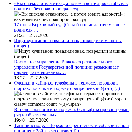
«Вы сначала откажитесь, а потом зовите адвоката!»: как
водитель без прав проиграл суд
17 июля Верховный суд (Сенат) поставил точку в деле
водителя,…
21:22 21.7.2026
Ищут хулиганов: повалили знак, повредили машины
(видео)
Восточное управление Рижского регионального
управления Государственной полиции разыскивает
парней, запечатленных…
13:57 21.7.2026
Флешки в чайнике, телефоны в термосе, порошок в
шортах: посылки в тюрьму с запрещенкой (фото)
(3)
В июле в латвийских тюрьмах был зафиксирован целый
ряд изобретательных…
19:40 20.7.2026
Тайник в полу: в Терехово с рентгеном и собакой нашли
в прицепе 280 тысяч сигарет
(2)