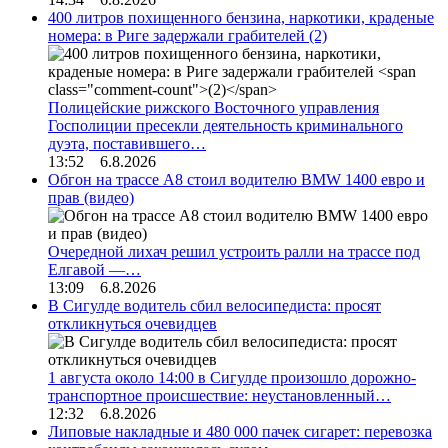
400 литров похищенного бензина, наркотики, краденые
номера: в Риге задержали грабителей
(2)
Полицейские рижского Восточного управления
Госполиции пресекли деятельность криминального
дуэта, поставившего…
13:52 6.8.2026
Обгон на трассе А8 стоил водителю BMW 1400 евро и
прав (видео)
Очередной лихач решил устроить ралли на трассе под
Елгавой —…
13:09 6.8.2026
В Сигулде водитель сбил велосипедиста: просят
откликнуться очевидцев
1 августа около 14:00 в Сигулде произошло дорожно-
транспортное происшествие: неустановленный…
12:32 6.8.2026
Липовые накладные и 480 000 пачек сигарет: перевозка