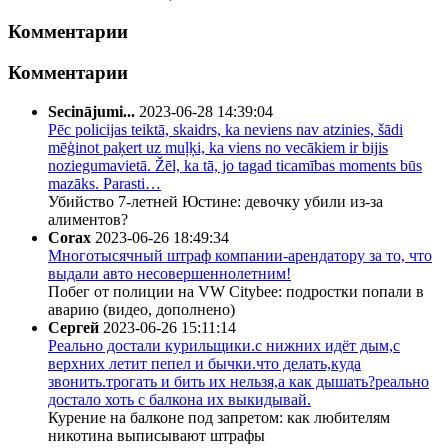
Комментарии
Комментарии
Secinājumi...
2023-06-28 14:39:04
Pēc policijas teiktā, skaidrs, ka neviens nav atzinies, šādi
mēģinot paķert uz muļķi, ka viens no vecākiem ir bijis
noziegumavietā. Žēl, ka tā, jo tagad ticamības moments būs
mazāks. Parasti…
Убийство 7-летней Юстине: девочку убили из-за
алиментов?
Corax
2023-06-26 18:49:34
Многотысячный штраф компании-арендатору за то, что
выдали авто несовершеннолетним!
Побег от полиции на VW Citybee: подростки попали в
аварию (видео, дополнено)
Сергей
2023-06-26 15:11:14
Реально достали курильщики.с нижних идёт дым,с
верхних летит пепел и бычки.что делать,куда
звонить.трогать и бить их нельзя,а как дышать?реально
достало хоть с балкона их выкидывай.
Курение на балконе под запретом: как любителям
никотина выписывают штрафы