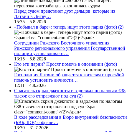
Перед судом предстанет дуэт дельцов, которые из
Латвии в Литву…
15:35 5.8.2026
«Побывал в баре»: теперь ищут этого парня (фото)
(2)
Сотрудники Рижского Восточного управления
Рижского регионального управления Государственной
полиции устанавливают…
13:15 5.8.2026
Кто эти парни? Просят помочь в опознании (фото)
Госполиция Латвии обращается к жителям с просьбой
помочь установить личности…
12:11 4.8.2026
Спасатель скрыл джекпоты и задолжал по налогам €38
тысяч: его отправляют под суд
(2)
В ходе расследования в Бюро внутренней безопасности
(БВБ, IDB) собрали…
13:39 31.7.2026