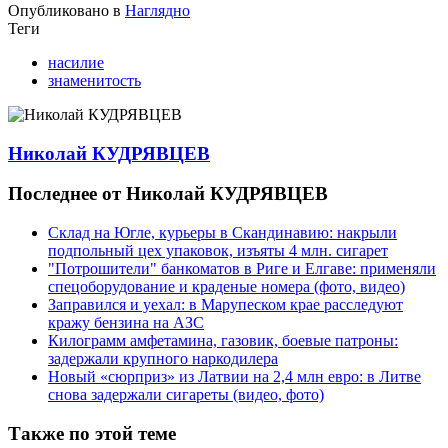
Опубликовано в
Наглядно
Теги
насилие
знаменитость
Николай КУДРЯВЦЕВ
Последнее от Николай КУДРЯВЦЕВ
Склад на Югле, курьеры в Скандинавию: накрыли
подпольный цех упаковок, изъяты 4 млн. сигарет
"Потрошители" банкоматов в Риге и Елгаве: применяли
спецоборудование и краденые номера (фото, видео)
Заправился и уехал: в Марупеском крае расследуют
кражу бензина на АЗС
Килограмм амфетамина, газовик, боевые патроны:
задержали крупного наркодилера
Новый «сюрприз» из Латвии на 2,4 млн евро: в Литве
снова задержали сигареты (видео, фото)
Также по этой теме