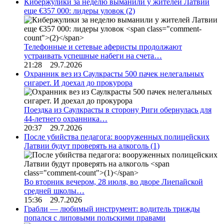
Кибержулики за неделю выманили у жителей Латвии
еще €357 000: лидеры уловок
(2)
Телефонные и сетевые аферисты продолжают
устраивать успешные набеги на счета…
21:28 29.7.2026
Охранник вез из Саулкрасты 500 пачек нелегальных
сигарет. И доехал до прокурора
Поездка из Саулкрасты в сторону Риги обернулась для
44-летнего охранника…
20:37 29.7.2026
После убийства педагога: вооруженных полицейских
Латвии будут проверять на алкоголь
(1)
Во вторник вечером, 28 июля, во дворе Лиепайской
средней школы…
15:36 29.7.2026
Грабли — любимый инструмент: водитель трижды
попался с липовыми польскими правами