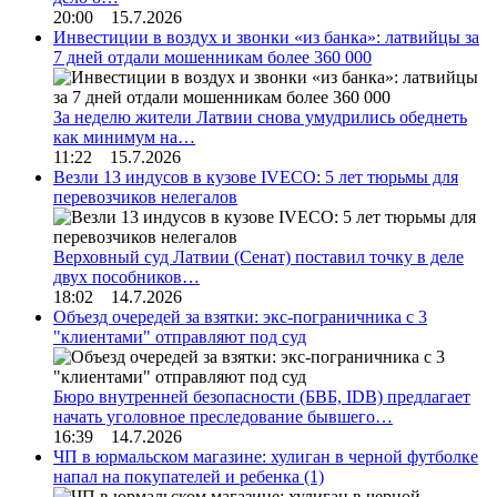
20:00 15.7.2026
Инвестиции в воздух и звонки «из банка»: латвийцы за
7 дней отдали мошенникам более 360 000
За неделю жители Латвии снова умудрились обеднеть
как минимум на…
11:22 15.7.2026
Везли 13 индусов в кузове IVECO: 5 лет тюрьмы для
перевозчиков нелегалов
Верховный суд Латвии (Сенат) поставил точку в деле
двух пособников…
18:02 14.7.2026
Объезд очередей за взятки: экс-пограничника с 3
"клиентами" отправляют под суд
Бюро внутренней безопасности (БВБ, IDB) предлагает
начать уголовное преследование бывшего…
16:39 14.7.2026
ЧП в юрмальском магазине: хулиган в черной футболке
напал на покупателей и ребенка
(1)