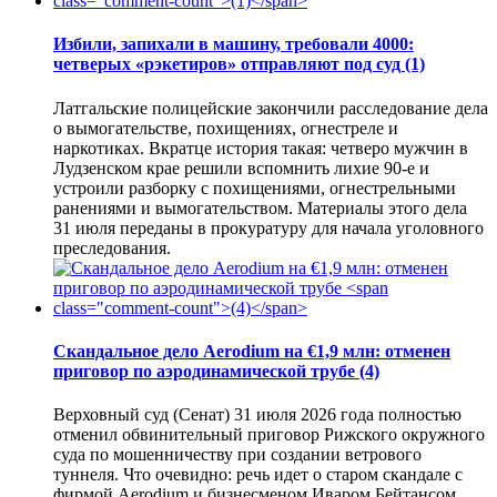
Избили, запихали в машину, требовали 4000:
четверых «рэкетиров» отправляют под суд
(1)
Латгальские полицейские закончили расследование дела
о вымогательстве, похищениях, огнестреле и
наркотиках. Вкратце история такая: четверо мужчин в
Лудзенском крае решили вспомнить лихие 90-е и
устроили разборку с похищениями, огнестрельными
ранениями и вымогательством. Материалы этого дела
31 июля переданы в прокуратуру для начала уголовного
преследования.
Скандальное дело Aerodium на €1,9 млн: отменен
приговор по аэродинамической трубе
(4)
Верховный суд (Сенат) 31 июля 2026 года полностью
отменил обвинительный приговор Рижского окружного
суда по мошенничеству при создании ветрового
туннеля. Что очевидно: речь идет о старом скандале с
фирмой Aerodium и бизнесменом Иваром Бейтансом,