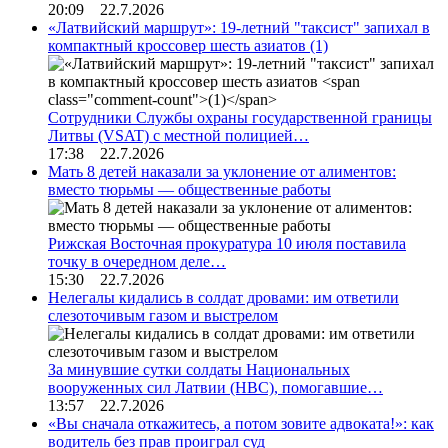
20:09 22.7.2026
«Латвийский маршрут»: 19-летний "таксист" запихал в
компактный кроссовер шесть азиатов
(1)
Сотрудники Службы охраны государственной границы
Литвы (VSAT) с местной полицией…
17:38 22.7.2026
Мать 8 детей наказали за уклонение от алиментов:
вместо тюрьмы — общественные работы
Рижская Восточная прокуратура 10 июля поставила
точку в очередном деле…
15:30 22.7.2026
Нелегалы кидались в солдат дровами: им ответили
слезоточивым газом и выстрелом
За минувшие сутки солдаты Национальных
вооруженных сил Латвии (НВС), помогавшие…
13:57 22.7.2026
«Вы сначала откажитесь, а потом зовите адвоката!»: как
водитель без прав проиграл суд