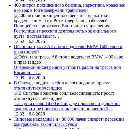
400 литров похищенного бензина, наркотики, краденые
номера: в Риге задержали грабителей
Полицейские рижского Восточного управления
Госполиции пресекли деятельность криминального
дуэта, поставившего…
13:52 6.8.2026
Обгон на трассе А8 стоил водителю BMW 1400 евро и
прав (видео)
Очередной лихач решил устроить ралли на трассе под
Елгавой —…
13:09 6.8.2026
В Сигулде водитель сбил велосипедиста: просят
откликнуться очевидцев
1 августа около 14:00 в Сигулде произошло дорожно-
транспортное происшествие: неустановленный…
12:32 6.8.2026
Липовые накладные и 480 000 пачек сигарет: перевозка
контрабанды закончилась судом