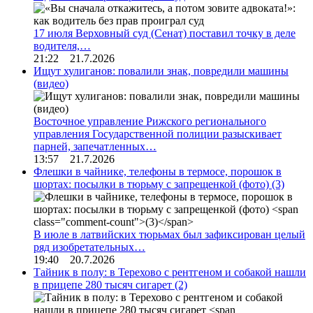
17 июля Верховный суд (Сенат) поставил точку в деле
водителя,…
21:22 21.7.2026
Ищут хулиганов: повалили знак, повредили машины
(видео)
Восточное управление Рижского регионального
управления Государственной полиции разыскивает
парней, запечатленных…
13:57 21.7.2026
Флешки в чайнике, телефоны в термосе, порошок в
шортах: посылки в тюрьму с запрещенкой (фото)
(3)
В июле в латвийских тюрьмах был зафиксирован целый
ряд изобретательных…
19:40 20.7.2026
Тайник в полу: в Терехово с рентгеном и собакой нашли
в прицепе 280 тысяч сигарет
(2)