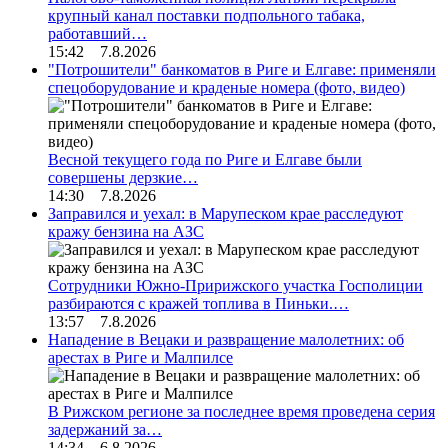
крупный канал поставки подпольного табака,
работавший…
15:42 7.8.2026
"Потрошители" банкоматов в Риге и Елгаве: применяли
спецоборудование и краденые номера (фото, видео)
Весной текущего года по Риге и Елгаве были
совершены дерзкие…
14:30 7.8.2026
Заправился и уехал: в Марупеском крае расследуют
кражу бензина на АЗС
Сотрудники Южно-Пририжского участка Госполиции
разбираются с кражей топлива в Пиньки.…
13:57 7.8.2026
Нападение в Вецаки и развращение малолетних: об
арестах в Риге и Малпилсе
В Рижском регионе за последнее время проведена серия
задержаний за…
14:34 6.8.2026