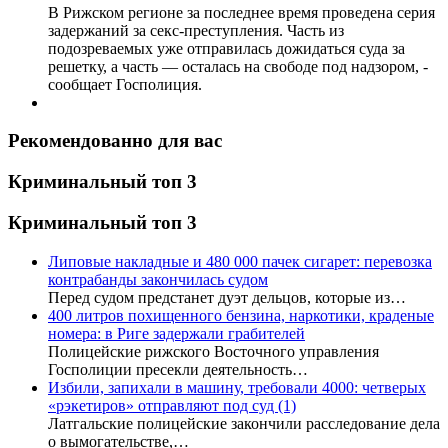
В Рижском регионе за последнее время проведена серия
задержаний за секс-преступления. Часть из
подозреваемых уже отправилась дожидаться суда за
решетку, а часть — осталась на свободе под надзором, -
сообщает Госполиция.
Рекомендованно для вас
Криминальный топ 3
Криминальный топ 3
Липовые накладные и 480 000 пачек сигарет: перевозка
контрабанды закончилась судом
Перед судом предстанет дуэт дельцов, которые из…
400 литров похищенного бензина, наркотики, краденые
номера: в Риге задержали грабителей
Полицейские рижского Восточного управления
Госполиции пресекли деятельность…
Избили, запихали в машину, требовали 4000: четверых
«рэкетиров» отправляют под суд
(1)
Латгальские полицейские закончили расследование дела
о вымогательстве,…