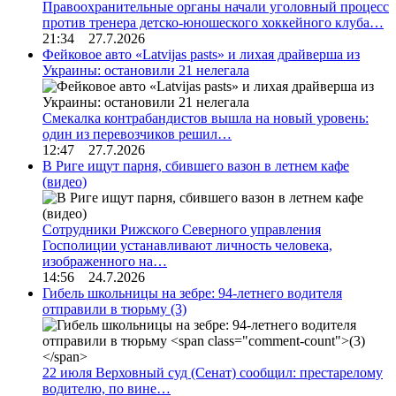
Правоохранительные органы начали уголовный процесс
против тренера детско-юношеского хоккейного клуба…
21:34 27.7.2026
Фейковое авто «Latvijas pasts» и лихая драйверша из
Украины: остановили 21 нелегала
Смекалка контрабандистов вышла на новый уровень:
один из перевозчиков решил…
12:47 27.7.2026
В Риге ищут парня, сбившего вазон в летнем кафе
(видео)
Сотрудники Рижского Северного управления
Госполиции устанавливают личность человека,
изображенного на…
14:56 24.7.2026
Гибель школьницы на зебре: 94-летнего водителя
отправили в тюрьму
(3)
22 июля Верховный суд (Сенат) сообщил: престарелому
водителю, по вине…