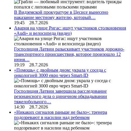
В Видземской прокуратуре в Цесисе вынесено
наказание местному жителю, который…
19:45 28.7.2026
Авария на улице Ригас: ищут участников столкновения
«Audi» и велосипеда (видео)
Госполиция Латвии разыскивает участников дорожно-
транспортного происшествия, которое произошло 12
июня…
19:19 28.7.2026
«Помощь» с двойным дном: украла у соседа с
онкологией 3000 евро через Smart-ID
Госполиция Латвии завершила расследование
резонансного дела о циничном обкрадывании
тяжелобольного…
14:30 28.7.2026
«Никаких сигналов раньше не было»: тренера
подозревают в насилии над ребенком