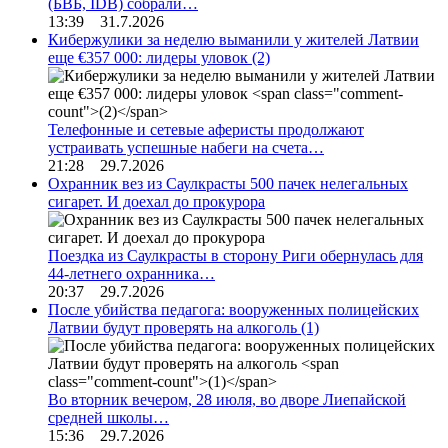
(БВБ, IDB) собрали…
13:39 31.7.2026
Кибержулики за неделю выманили у жителей Латвии
еще €357 000: лидеры уловок
(2)
Телефонные и сетевые аферисты продолжают
устраивать успешные набеги на счета…
21:28 29.7.2026
Охранник вез из Саулкрасты 500 пачек нелегальных
сигарет. И доехал до прокурора
Поездка из Саулкрасты в сторону Риги обернулась для
44-летнего охранника…
20:37 29.7.2026
После убийства педагога: вооруженных полицейских
Латвии будут проверять на алкоголь
(1)
Во вторник вечером, 28 июля, во дворе Лиепайской
средней школы…
15:36 29.7.2026