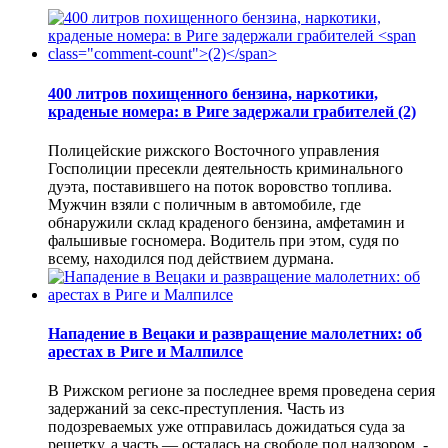
400 литров похищенного бензина, наркотики,
краденые номера: в Риге задержали грабителей
(2)
Полицейские рижского Восточного управления
Госполиции пресекли деятельность криминального
дуэта, поставившего на поток воровство топлива.
Мужчин взяли с поличным в автомобиле, где
обнаружили склад краденого бензина, амфетамин и
фальшивые госномера. Водитель при этом, судя по
всему, находился под действием дурмана.
Нападение в Вецаки и развращение малолетних: об
арестах в Риге и Малпилсе
В Рижском регионе за последнее время проведена серия
задержаний за секс-преступления. Часть из
подозреваемых уже отправилась дожидаться суда за
решетку, а часть — осталась на свободе под надзором, -