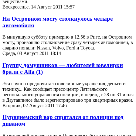
веществами.
Воскресенье, 14 Август 2011 15:57
На Островном мосту столкнулось четыре
автомобиля
В минувшую субботу примерно в 12.56 в Риге, на Островном
мосту, произошло столкновение сразу четырех автомобилей, в
аварию попали: Nissan, Volvo, Ford и Toyota.
Среда, 03 Август 2011 18:14
Группу домушников — любителей ювелирки
брали с Alfa
(1)
Эта группа предпочитала ювелирные украшения, деньги и
технику... Как сообщает пресс-центр Латгальского
регионального управления полиции, в период с 28 по 31 июля
в Даугавпилсе было зарегистрировано три квартирных кражи.
Вторник, 02 Август 2011 17:46
Пурвциемский вор спрятался от полиции под
диваном
В минувший понедельник в Пурвциемсе был задержан ранее