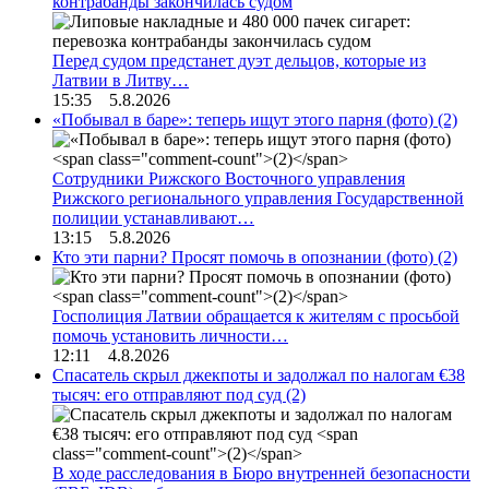
контрабанды закончилась судом
Перед судом предстанет дуэт дельцов, которые из
Латвии в Литву…
15:35 5.8.2026
«Побывал в баре»: теперь ищут этого парня (фото)
(2)
Сотрудники Рижского Восточного управления
Рижского регионального управления Государственной
полиции устанавливают…
13:15 5.8.2026
Кто эти парни? Просят помочь в опознании (фото)
(2)
Госполиция Латвии обращается к жителям с просьбой
помочь установить личности…
12:11 4.8.2026
Спасатель скрыл джекпоты и задолжал по налогам €38
тысяч: его отправляют под суд
(2)
В ходе расследования в Бюро внутренней безопасности