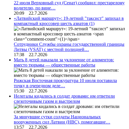
22 июля Верховный суд (Сенат) сообщил: престарелому
водителю, по вине…
20:09 22.7.2026
«Латвийский маршрут»: 19-летний "таксист" запихал в
компактный кроссовер шесть азиатов
(1)
Сотрудники Службы охраны государственной границы
Литвы (VSAT) с местной полицией…
17:38 22.7.2026
Мать 8 детей наказали за уклонение от алиментов:
вместо тюрьмы — общественные работы
Рижская Восточная прокуратура 10 июля поставила
точку в очередном деле…
15:30 22.7.2026
Нелегалы кидались в солдат дровами: им ответили
слезоточивым газом и выстрелом
За минувшие сутки солдаты Национальных
вооруженных сил Латвии (НВС), помогавшие…
13:57 22.7.2026