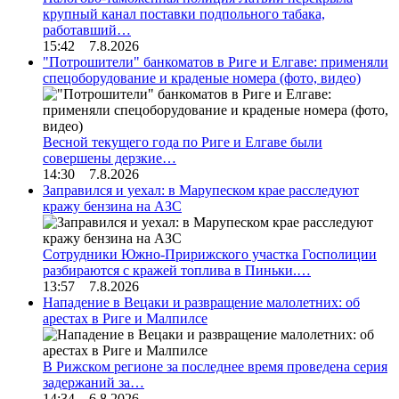
крупный канал поставки подпольного табака,
работавший…
15:42 7.8.2026
"Потрошители" банкоматов в Риге и Елгаве: применяли
спецоборудование и краденые номера (фото, видео)
Весной текущего года по Риге и Елгаве были
совершены дерзкие…
14:30 7.8.2026
Заправился и уехал: в Марупеском крае расследуют
кражу бензина на АЗС
Сотрудники Южно-Пририжского участка Госполиции
разбираются с кражей топлива в Пиньки.…
13:57 7.8.2026
Нападение в Вецаки и развращение малолетних: об
арестах в Риге и Малпилсе
В Рижском регионе за последнее время проведена серия
задержаний за…
14:34 6.8.2026