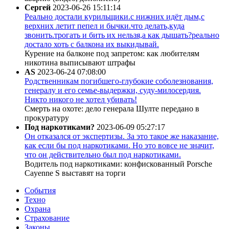
Сергей
2023-06-26 15:11:14
Реально достали курильщики.с нижних идёт дым,с
верхних летит пепел и бычки.что делать,куда
звонить.трогать и бить их нельзя,а как дышать?реально
достало хоть с балкона их выкидывай.
Курение на балконе под запретом: как любителям
никотина выписывают штрафы
AS
2023-06-24 07:08:00
Родственникам погибшего-глубокие соболезнования,
генералу и его семье-выдержки, суду-милосердия.
Никто никого не хотел убивать!
Смерть на охоте: дело генерала Шулте передано в
прокуратуру
Под наркотиками?
2023-06-09 05:27:17
Он отказался от экспертизы. За это такое же наказание,
как если бы под наркотиками. Но это вовсе не значит,
что он действительно был под наркотиками.
Водитель под наркотиками: конфискованный Porsche
Cayenne S выставят на торги
События
Техно
Охрана
Страхование
Законы