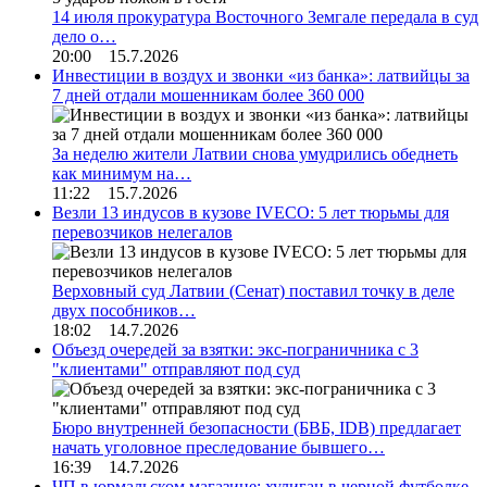
14 июля прокуратура Восточного Земгале передала в суд
дело о…
20:00 15.7.2026
Инвестиции в воздух и звонки «из банка»: латвийцы за
7 дней отдали мошенникам более 360 000
За неделю жители Латвии снова умудрились обеднеть
как минимум на…
11:22 15.7.2026
Везли 13 индусов в кузове IVECO: 5 лет тюрьмы для
перевозчиков нелегалов
Верховный суд Латвии (Сенат) поставил точку в деле
двух пособников…
18:02 14.7.2026
Объезд очередей за взятки: экс-пограничника с 3
"клиентами" отправляют под суд
Бюро внутренней безопасности (БВБ, IDB) предлагает
начать уголовное преследование бывшего…
16:39 14.7.2026
ЧП в юрмальском магазине: хулиган в черной футболке