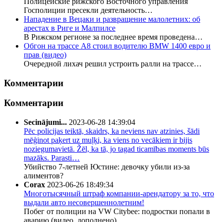
Полицейские рижского Восточного управления
Госполиции пресекли деятельность…
Нападение в Вецаки и развращение малолетних: об
арестах в Риге и Малпилсе
В Рижском регионе за последнее время проведена…
Обгон на трассе А8 стоил водителю BMW 1400 евро и
прав (видео)
Очередной лихач решил устроить ралли на трассе…
Комментарии
Комментарии
Secinājumi...
2023-06-28 14:39:04
Pēc policijas teiktā, skaidrs, ka neviens nav atzinies, šādi
mēģinot paķert uz muļķi, ka viens no vecākiem ir bijis
noziegumavietā. Žēl, ka tā, jo tagad ticamības moments būs
mazāks. Parasti…
Убийство 7-летней Юстине: девочку убили из-за
алиментов?
Corax
2023-06-26 18:49:34
Многотысячный штраф компании-арендатору за то, что
выдали авто несовершеннолетним!
Побег от полиции на VW Citybee: подростки попали в
аварию (видео, дополнено)