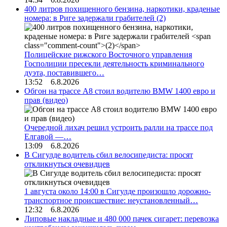
400 литров похищенного бензина, наркотики, краденые
номера: в Риге задержали грабителей
(2)
Полицейские рижского Восточного управления
Госполиции пресекли деятельность криминального
дуэта, поставившего…
13:52 6.8.2026
Обгон на трассе А8 стоил водителю BMW 1400 евро и
прав (видео)
Очередной лихач решил устроить ралли на трассе под
Елгавой —…
13:09 6.8.2026
В Сигулде водитель сбил велосипедиста: просят
откликнуться очевидцев
1 августа около 14:00 в Сигулде произошло дорожно-
транспортное происшествие: неустановленный…
12:32 6.8.2026
Липовые накладные и 480 000 пачек сигарет: перевозка