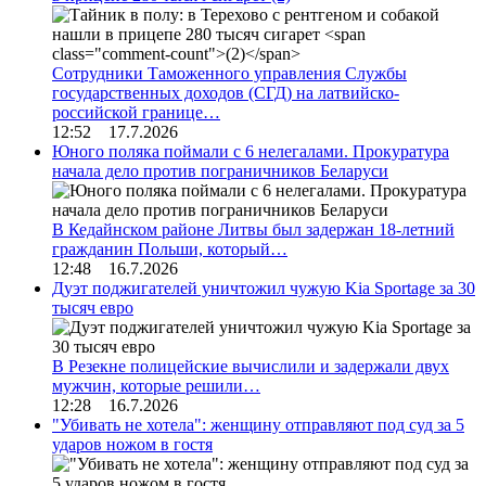
Сотрудники Таможенного управления Службы
государственных доходов (СГД) на латвийско-
российской границе…
12:52 17.7.2026
Юного поляка поймали с 6 нелегалами. Прокуратура
начала дело против пограничников Беларуси
В Кедайнском районе Литвы был задержан 18-летний
гражданин Польши, который…
12:48 16.7.2026
Дуэт поджигателей уничтожил чужую Kia Sportage за 30
тысяч евро
В Резекне полицейские вычислили и задержали двух
мужчин, которые решили…
12:28 16.7.2026
"Убивать не хотела": женщину отправляют под суд за 5
ударов ножом в гостя