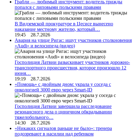
Грабли — любимый инструмент: водитель трижды
попался с липовыми польскими правами
В Видземской прокуратуре в Цесисе вынесено
наказание местному жителю, который…
19:45 28.7.2026
Авария на улице Ригас: ищут участников столкновения
«Audi» и велосипеда (видео)
Госполиция Латвии разыскивает участников дорожно-
транспортного происшествия, которое произошло 12
июня…
19:19 28.7.2026
«Помощь» с двойным дном: украла у соседа с
онкологией 3000 евро через Smart-ID
Госполиция Латвии завершила расследование
резонансного дела о циничном обкрадывании
тяжелобольного…
14:30 28.7.2026
«Никаких сигналов раньше не было»: тренера
подозревают в насилии над ребенком