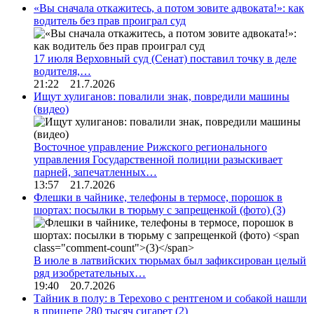
«Вы сначала откажитесь, а потом зовите адвоката!»: как
водитель без прав проиграл суд
17 июля Верховный суд (Сенат) поставил точку в деле
водителя,…
21:22 21.7.2026
Ищут хулиганов: повалили знак, повредили машины
(видео)
Восточное управление Рижского регионального
управления Государственной полиции разыскивает
парней, запечатленных…
13:57 21.7.2026
Флешки в чайнике, телефоны в термосе, порошок в
шортах: посылки в тюрьму с запрещенкой (фото)
(3)
В июле в латвийских тюрьмах был зафиксирован целый
ряд изобретательных…
19:40 20.7.2026
Тайник в полу: в Терехово с рентгеном и собакой нашли
в прицепе 280 тысяч сигарет
(2)