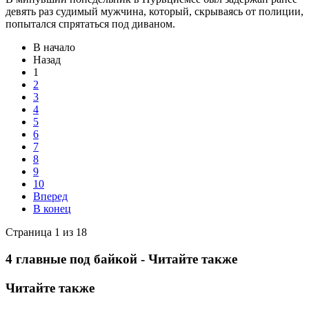
девять раз судимый мужчина, который, скрываясь от полиции,
попытался спрятаться под диваном.
В начало
Назад
1
2
3
4
5
6
7
8
9
10
Вперед
В конец
Страница 1 из 18
4 главные под байкой - Читайте также
Читайте также