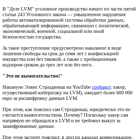
В "Деле LVM" уголовное производство начато по части пятой
статьи 243 Уголовного закона — умышленное нарушение
работы автоматизированной системы обработки данных,
обрабатывающей информацию, связанную с политической,
экономической, военной, социальной или иной
безопасностью государства.
За такое преступление предусмотрено наказание в виде
лишения свободы на срок до семи лет с конфискацией
имущества или без таковой, а также с пробационным
надзором сроком до трех лет или без него.
"Это не вымогательство!"
Накануне Элвис Страздиньш на YouTube
сообщил
: хакер,
осуществивший кибератаку на LVM), ожидает более 600 000
евро за расшифровку данных LVM.
При этом, как пояснил сам Страздиньш, юридически это не
считается вымогательством. Почему? Поскольку хакер сам
напрямую не обращался к LVM и не требовал выкуп за
зашифрованные данные.
При этом эксперт пояснил: в других каналах коммуникации,