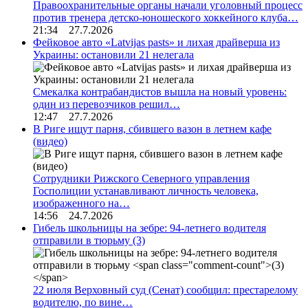
Правоохранительные органы начали уголовный процесс
против тренера детско-юношеского хоккейного клуба…
21:34 27.7.2026
Фейковое авто «Latvijas pasts» и лихая драйверша из
Украины: остановили 21 нелегала
Смекалка контрабандистов вышла на новый уровень:
один из перевозчиков решил…
12:47 27.7.2026
В Риге ищут парня, сбившего вазон в летнем кафе
(видео)
Сотрудники Рижского Северного управления
Госполиции устанавливают личность человека,
изображенного на…
14:56 24.7.2026
Гибель школьницы на зебре: 94-летнего водителя
отправили в тюрьму
(3)
22 июля Верховный суд (Сенат) сообщил: престарелому
водителю, по вине…