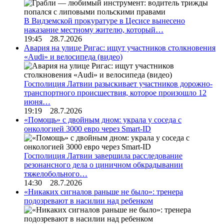
В Видземской прокуратуре в Цесисе вынесено
наказание местному жителю, который…
19:45 28.7.2026
Авария на улице Ригас: ищут участников столкновения
«Audi» и велосипеда (видео)
Госполиция Латвии разыскивает участников дорожно-
транспортного происшествия, которое произошло 12
июня…
19:19 28.7.2026
«Помощь» с двойным дном: украла у соседа с
онкологией 3000 евро через Smart-ID
Госполиция Латвии завершила расследование
резонансного дела о циничном обкрадывании
тяжелобольного…
14:30 28.7.2026
«Никаких сигналов раньше не было»: тренера
подозревают в насилии над ребенком