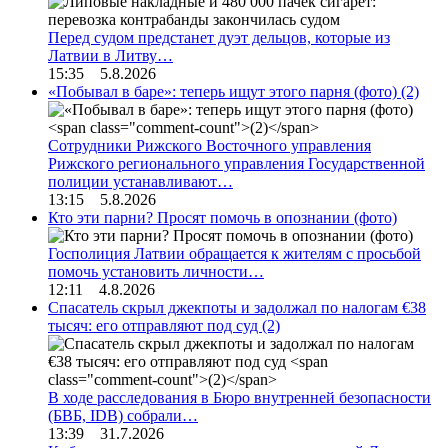
Перед судом предстанет дуэт дельцов, которые из
Латвии в Литву…
15:35 5.8.2026
«Побывал в баре»: теперь ищут этого парня (фото)
(2)
Сотрудники Рижского Восточного управления
Рижского регионального управления Государственной
полиции устанавливают…
13:15 5.8.2026
Кто эти парни? Просят помочь в опознании (фото)
Госполиция Латвии обращается к жителям с просьбой
помочь установить личности…
12:11 4.8.2026
Спасатель скрыл джекпоты и задолжал по налогам €38
тысяч: его отправляют под суд
(2)
В ходе расследования в Бюро внутренней безопасности
(БВБ, IDB) собрали…
13:39 31.7.2026