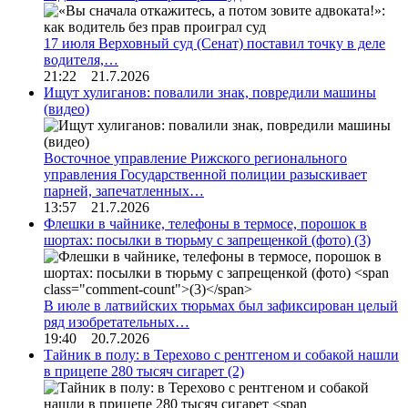
17 июля Верховный суд (Сенат) поставил точку в деле
водителя,…
21:22 21.7.2026
Ищут хулиганов: повалили знак, повредили машины
(видео)
Восточное управление Рижского регионального
управления Государственной полиции разыскивает
парней, запечатленных…
13:57 21.7.2026
Флешки в чайнике, телефоны в термосе, порошок в
шортах: посылки в тюрьму с запрещенкой (фото)
(3)
В июле в латвийских тюрьмах был зафиксирован целый
ряд изобретательных…
19:40 20.7.2026
Тайник в полу: в Терехово с рентгеном и собакой нашли
в прицепе 280 тысяч сигарет
(2)