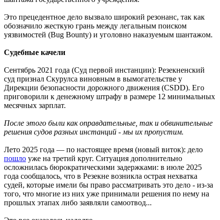
Это прецедентное дело вызвало широкий резонанс, так как
обозначило жесткую грань между легальным поиском
уязвимостей (Bug Bounty) и уголовно наказуемым шантажом.
Судебные качели
Сентябрь 2021 года (Суд первой инстанции): Резекненский
суд признал Скурулса виновным в вымогательстве у
Дирекции безопасности дорожного движения (CSDD). Его
приговорили к денежному штрафу в размере 12 минимальных
месячных зарплат.
После этого были как оправдательные, так и обвинительные
решения судов разных инстанций - мы их пропустим.
Лето 2025 года — по настоящее время (новый виток): дело
пошло
уже на третий круг. Ситуация дополнительно
осложнилась бюрократическими задержками: в июле 2025
года сообщалось, что в Резекне возникла острая нехватка
судей, которые имели бы право рассматривать это дело - из-за
того, что многие из них уже принимали решения по нему на
прошлых этапах либо заявляли самоотвод...