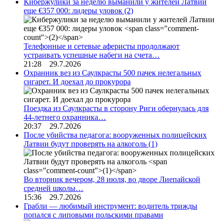
Кибержулики за неделю выманили у жителей Латвии
еще €357 000: лидеры уловок
(2)
Телефонные и сетевые аферисты продолжают
устраивать успешные набеги на счета…
21:28 29.7.2026
Охранник вез из Саулкрасты 500 пачек нелегальных
сигарет. И доехал до прокурора
Поездка из Саулкрасты в сторону Риги обернулась для
44-летнего охранника…
20:37 29.7.2026
После убийства педагога: вооруженных полицейских
Латвии будут проверять на алкоголь
(1)
Во вторник вечером, 28 июля, во дворе Лиепайской
средней школы…
15:36 29.7.2026
Грабли — любимый инструмент: водитель трижды
попался с липовыми польскими правами