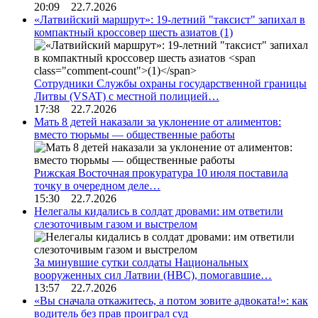
20:09 22.7.2026
«Латвийский маршрут»: 19-летний "таксист" запихал в
компактный кроссовер шесть азиатов
(1)
Сотрудники Службы охраны государственной границы
Литвы (VSAT) с местной полицией…
17:38 22.7.2026
Мать 8 детей наказали за уклонение от алиментов:
вместо тюрьмы — общественные работы
Рижская Восточная прокуратура 10 июля поставила
точку в очередном деле…
15:30 22.7.2026
Нелегалы кидались в солдат дровами: им ответили
слезоточивым газом и выстрелом
За минувшие сутки солдаты Национальных
вооруженных сил Латвии (НВС), помогавшие…
13:57 22.7.2026
«Вы сначала откажитесь, а потом зовите адвоката!»: как
водитель без прав проиграл суд