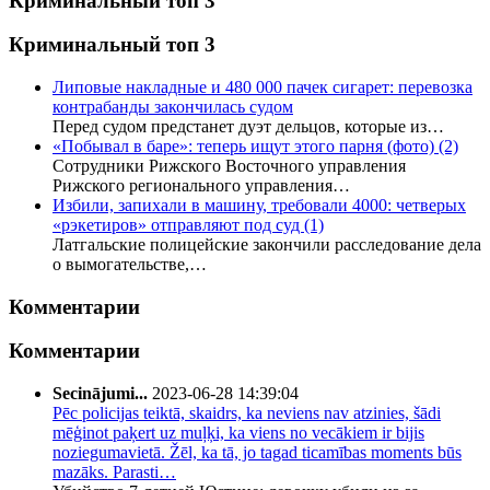
Криминальный топ 3
Криминальный топ 3
Липовые накладные и 480 000 пачек сигарет: перевозка
контрабанды закончилась судом
Перед судом предстанет дуэт дельцов, которые из…
«Побывал в баре»: теперь ищут этого парня (фото)
(2)
Сотрудники Рижского Восточного управления
Рижского регионального управления…
Избили, запихали в машину, требовали 4000: четверых
«рэкетиров» отправляют под суд
(1)
Латгальские полицейские закончили расследование дела
о вымогательстве,…
Комментарии
Комментарии
Secinājumi...
2023-06-28 14:39:04
Pēc policijas teiktā, skaidrs, ka neviens nav atzinies, šādi
mēģinot paķert uz muļķi, ka viens no vecākiem ir bijis
noziegumavietā. Žēl, ka tā, jo tagad ticamības moments būs
mazāks. Parasti…