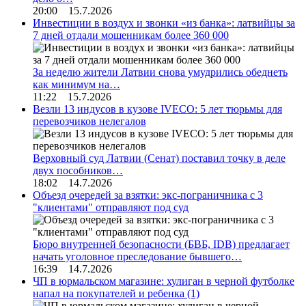
20:00 15.7.2026
Инвестиции в воздух и звонки «из банка»: латвийцы за
7 дней отдали мошенникам более 360 000
За неделю жители Латвии снова умудрились обеднеть
как минимум на…
11:22 15.7.2026
Везли 13 индусов в кузове IVECO: 5 лет тюрьмы для
перевозчиков нелегалов
Верховный суд Латвии (Сенат) поставил точку в деле
двух пособников…
18:02 14.7.2026
Объезд очередей за взятки: экс-пограничника с 3
"клиентами" отправляют под суд
Бюро внутренней безопасности (БВБ, IDB) предлагает
начать уголовное преследование бывшего…
16:39 14.7.2026
ЧП в юрмальском магазине: хулиган в черной футболке
напал на покупателей и ребенка
(1)