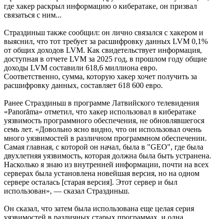
где хакер раскрыл информацию о кибератаке, он призвал
связаться с ним...
Страздиньш также сообщил: он лично связался с хакером и
выяснил, что тот требует за расшифровку данных LVM 0,1%
от общих доходов LVM. Как свидетельствует информация,
доступная в отчете LVM за 2025 год, в прошлом году общие
доходы LVM составили 618,6 миллиона евро.
Соответственно, сумма, которую хакер хочет получить за
расшифровку данных, составляет 618 600 евро.
Ранее Страздиньш в программе Латвийского телевидения
«Panorāma» отметил, что хакер использовал в кибератаке
уязвимость программного обеспечения, не обновлявшегося
семь лет. «Довольно ясно видно, что он использовал очень
много уязвимостей в различном программном обеспечении.
Самая главная, с которой он начал, была в "GEO", где была
двухлетняя уязвимость, которая должна была быть устранена.
Насколько я знаю из внутренней информации, почти на всех
серверах была установлена новейшая версия, но на одном
сервере осталась [старая версия]. Этот сервер и был
использован», — сказал Страздиньш.
Он сказал, что затем была использована еще целая серия
уязвимостей в различных старых программах, и одна