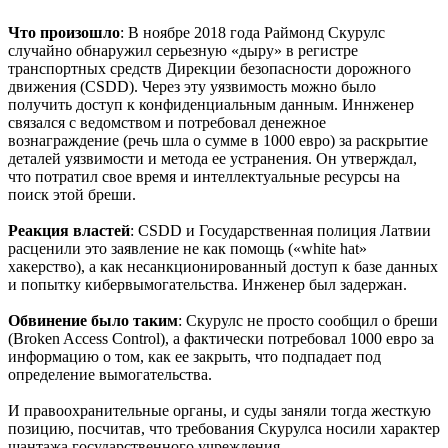
Что произошло
: В ноябре 2018 года Раймонд Скурулс
случайно обнаружил серьезную «дыру» в регистре
транспортных средств Дирекции безопасности дорожного
движения (CSDD). Через эту уязвимость можно было
получить доступ к конфиденциальным данным. Иннженер
связался с ведомством и потребовал денежное
вознаграждение (речь шла о сумме в 1000 евро) за раскрытие
деталей уязвимости и метода ее устранения. Он утверждал,
что потратил свое время и интеллектуальные ресурсы на
поиск этой бреши.
Реакция властей
: CSDD и Государственная полиция Латвии
расценили это заявление не как помощь («white hat»
хакерство), а как несанкционированный доступ к базе данных
и попытку кибервымогательства. Инженер был задержан.
Обвинение было таким
: Скурулс не просто сообщил о бреши
(Broken Access Control), а фактически потребовал 1000 евро за
информацию о том, как ее закрыть, что подпадает под
определение вымогательства.
И правоохранительные органы, и суды заняли тогда жесткую
позицию, посчитав, что требования Скурулса носили характер
шантажа государственного учреждения.