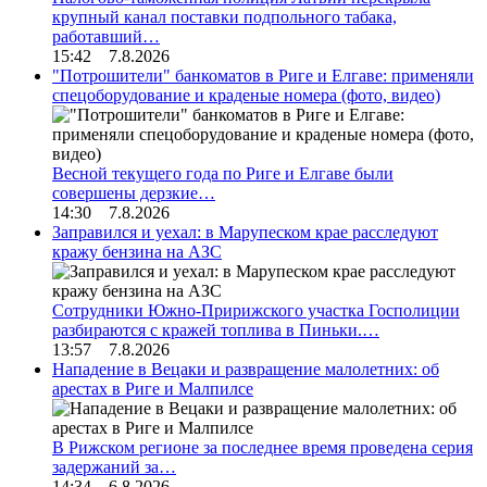
крупный канал поставки подпольного табака,
работавший…
15:42 7.8.2026
"Потрошители" банкоматов в Риге и Елгаве: применяли
спецоборудование и краденые номера (фото, видео)
Весной текущего года по Риге и Елгаве были
совершены дерзкие…
14:30 7.8.2026
Заправился и уехал: в Марупеском крае расследуют
кражу бензина на АЗС
Сотрудники Южно-Пририжского участка Госполиции
разбираются с кражей топлива в Пиньки.…
13:57 7.8.2026
Нападение в Вецаки и развращение малолетних: об
арестах в Риге и Малпилсе
В Рижском регионе за последнее время проведена серия
задержаний за…
14:34 6.8.2026