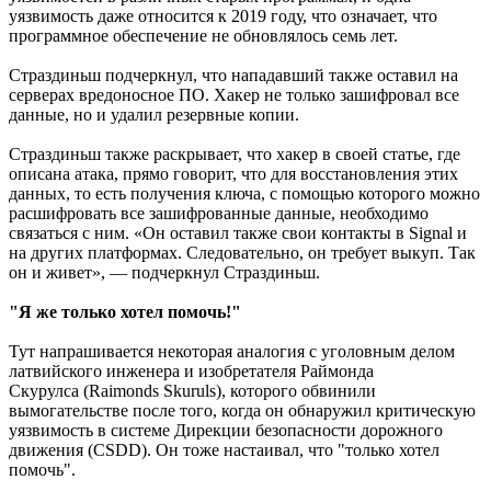
уязвимость даже относится к 2019 году, что означает, что
программное обеспечение не обновлялось семь лет.
Страздиньш подчеркнул, что нападавший также оставил на
серверах вредоносное ПО. Хакер не только зашифровал все
данные, но и удалил резервные копии.
Страздиньш также раскрывает, что хакер в своей статье, где
описана атака, прямо говорит, что для восстановления этих
данных, то есть получения ключа, с помощью которого можно
расшифровать все зашифрованные данные, необходимо
связаться с ним. «Он оставил также свои контакты в Signal и
на других платформах. Следовательно, он требует выкуп. Так
он и живет», — подчеркнул Страздиньш.
"Я же только хотел помочь!"
Тут напрашивается некоторая аналогия с уголовным делом
латвийского инженера и изобретателя Раймонда
Скурулса (Raimonds Skuruls), которого обвинили
вымогательстве после того, когда он обнаружил критическую
уязвимость в системе Дирекции безопасности дорожного
движения (CSDD). Он тоже настаивал, что "только хотел
помочь".