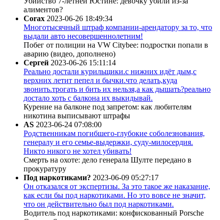
Убийство 7-летней Юстине: девочку убили из-за
алиментов?
Corax
2023-06-26 18:49:34
Многотысячный штраф компании-арендатору за то, что
выдали авто несовершеннолетним!
Побег от полиции на VW Citybee: подростки попали в
аварию (видео, дополнено)
Сергей
2023-06-26 15:11:14
Реально достали курильщики.с нижних идёт дым,с
верхних летит пепел и бычки.что делать,куда
звонить.трогать и бить их нельзя,а как дышать?реально
достало хоть с балкона их выкидывай.
Курение на балконе под запретом: как любителям
никотина выписывают штрафы
AS
2023-06-24 07:08:00
Родственникам погибшего-глубокие соболезнования,
генералу и его семье-выдержки, суду-милосердия.
Никто никого не хотел убивать!
Смерть на охоте: дело генерала Шулте передано в
прокуратуру
Под наркотиками?
2023-06-09 05:27:17
Он отказался от экспертизы. За это такое же наказание,
как если бы под наркотиками. Но это вовсе не значит,
что он действительно был под наркотиками.
Водитель под наркотиками: конфискованный Porsche