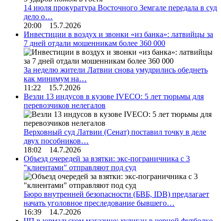
14 июля прокуратура Восточного Земгале передала в суд
дело о…
20:00 15.7.2026
Инвестиции в воздух и звонки «из банка»: латвийцы за
7 дней отдали мошенникам более 360 000
За неделю жители Латвии снова умудрились обеднеть
как минимум на…
11:22 15.7.2026
Везли 13 индусов в кузове IVECO: 5 лет тюрьмы для
перевозчиков нелегалов
Верховный суд Латвии (Сенат) поставил точку в деле
двух пособников…
18:02 14.7.2026
Объезд очередей за взятки: экс-пограничника с 3
"клиентами" отправляют под суд
Бюро внутренней безопасности (БВБ, IDB) предлагает
начать уголовное преследование бывшего…
16:39 14.7.2026
ЧП в юрмальском магазине: хулиган в черной футболке