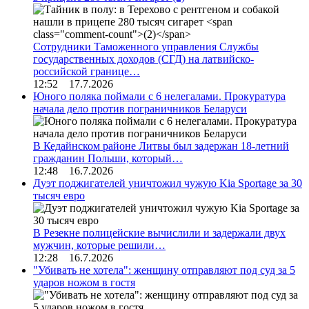
Сотрудники Таможенного управления Службы
государственных доходов (СГД) на латвийско-
российской границе…
12:52 17.7.2026
Юного поляка поймали с 6 нелегалами. Прокуратура
начала дело против пограничников Беларуси
В Кедайнском районе Литвы был задержан 18-летний
гражданин Польши, который…
12:48 16.7.2026
Дуэт поджигателей уничтожил чужую Kia Sportage за 30
тысяч евро
В Резекне полицейские вычислили и задержали двух
мужчин, которые решили…
12:28 16.7.2026
"Убивать не хотела": женщину отправляют под суд за 5
ударов ножом в гостя