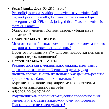
Secinājumi...
2023-06-28 14:39:04
Pēc policijas teiktā, skaidrs, ka neviens nav atzinies, šādi
mēģinot paķert uz muļķi, ka viens no vecākiem ir bijis
noziegumavietā. Žēl, ka tā, jo tagad ticamības moments būs
mazāks. Parasti…
Убийство 7-летней Юстине: девочку убили из-за
алиментов?
Corax
2023-06-26 18:49:34
Многотысячный штраф компании-арендатору за то, что
выдали авто несовершеннолетним!
Побег от полиции на VW Citybee: подростки попали в
аварию (видео, дополнено)
Сергей
2023-06-26 15:11:14
Реально достали курильщики.с нижних идёт дым,с
верхних летит пепел и бычки.что делать,куда
звонить.трогать и бить их нельзя,а как дышать?реально
достало хоть с балкона их выкидывай.
Курение на балконе под запретом: как любителям
никотина выписывают штрафы
AS
2023-06-24 07:08:00
Родственникам погибшего-глубокие соболезнования,
генералу и его семье-выдержки, суду-милосердия.
Никто никого не хотел убивать!