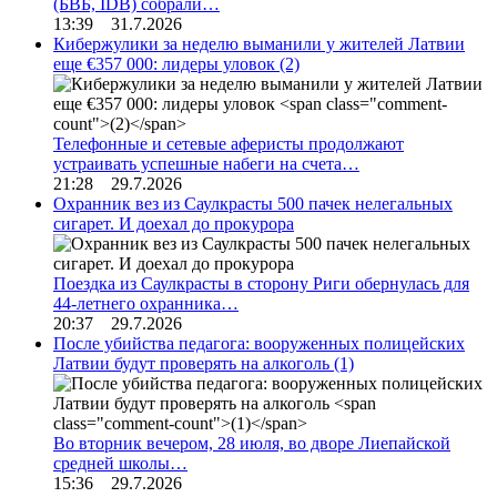
(БВБ, IDB) собрали…
13:39 31.7.2026
Кибержулики за неделю выманили у жителей Латвии
еще €357 000: лидеры уловок
(2)
Телефонные и сетевые аферисты продолжают
устраивать успешные набеги на счета…
21:28 29.7.2026
Охранник вез из Саулкрасты 500 пачек нелегальных
сигарет. И доехал до прокурора
Поездка из Саулкрасты в сторону Риги обернулась для
44-летнего охранника…
20:37 29.7.2026
После убийства педагога: вооруженных полицейских
Латвии будут проверять на алкоголь
(1)
Во вторник вечером, 28 июля, во дворе Лиепайской
средней школы…
15:36 29.7.2026