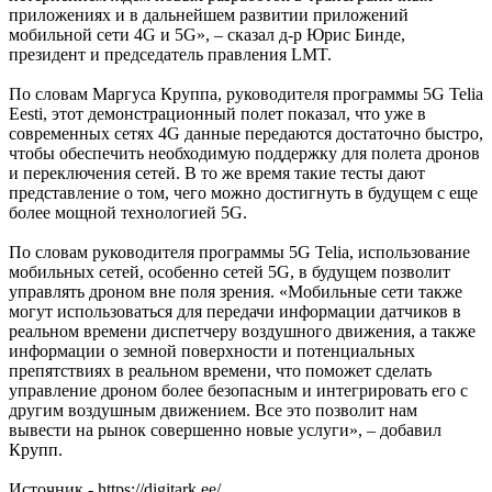
приложениях и в дальнейшем развитии приложений
мобильной сети 4G и 5G», – сказал д-р Юрис Бинде,
президент и председатель правления LMT.
По словам Маргуса Круппа, руководителя программы 5G Telia
Eesti, этот демонстрационный полет показал, что уже в
современных сетях 4G данные передаются достаточно быстро,
чтобы обеспечить необходимую поддержку для полета дронов
и переключения сетей. В то же время такие тесты дают
представление о том, чего можно достигнуть в будущем с еще
более мощной технологией 5G.
По словам руководителя программы 5G Telia, использование
мобильных сетей, особенно сетей 5G, в будущем позволит
управлять дроном вне поля зрения. «Мобильные сети также
могут использоваться для передачи информации датчиков в
реальном времени диспетчеру воздушного движения, а также
информации о земной поверхности и потенциальных
препятствиях в реальном времени, что поможет сделать
управление дроном более безопасным и интегрировать его с
другим воздушным движением. Все это позволит нам
вывести на рынок совершенно новые услуги», – добавил
Крупп.
Источник - https://digitark.ee/