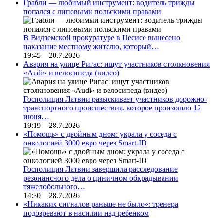
Грабли — любимый инструмент: водитель трижды
попался с липовыми польскими правами
В Видземской прокуратуре в Цесисе вынесено
наказание местному жителю, который…
19:45 28.7.2026
Авария на улице Ригас: ищут участников столкновения
«Audi» и велосипеда (видео)
Госполиция Латвии разыскивает участников дорожно-
транспортного происшествия, которое произошло 12
июня…
19:19 28.7.2026
«Помощь» с двойным дном: украла у соседа с
онкологией 3000 евро через Smart-ID
Госполиция Латвии завершила расследование
резонансного дела о циничном обкрадывании
тяжелобольного…
14:30 28.7.2026
«Никаких сигналов раньше не было»: тренера
подозревают в насилии над ребенком