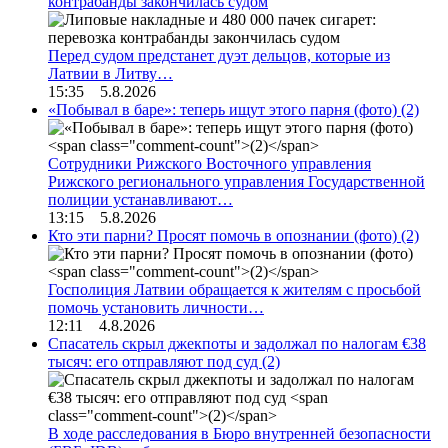
контрабанды закончилась судом
Перед судом предстанет дуэт дельцов, которые из
Латвии в Литву…
15:35 5.8.2026
«Побывал в баре»: теперь ищут этого парня (фото)
(2)
Сотрудники Рижского Восточного управления
Рижского регионального управления Государственной
полиции устанавливают…
13:15 5.8.2026
Кто эти парни? Просят помочь в опознании (фото)
(2)
Госполиция Латвии обращается к жителям с просьбой
помочь установить личности…
12:11 4.8.2026
Спасатель скрыл джекпоты и задолжал по налогам €38
тысяч: его отправляют под суд
(2)
В ходе расследования в Бюро внутренней безопасности