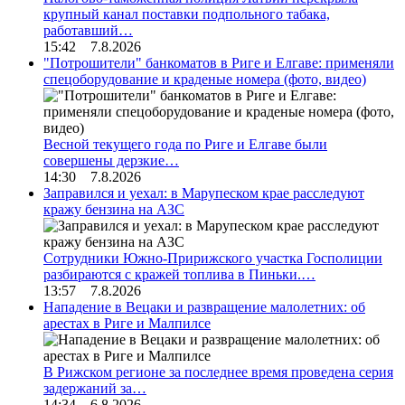
крупный канал поставки подпольного табака,
работавший…
15:42 7.8.2026
"Потрошители" банкоматов в Риге и Елгаве: применяли
спецоборудование и краденые номера (фото, видео)
Весной текущего года по Риге и Елгаве были
совершены дерзкие…
14:30 7.8.2026
Заправился и уехал: в Марупеском крае расследуют
кражу бензина на АЗС
Сотрудники Южно-Пририжского участка Госполиции
разбираются с кражей топлива в Пиньки.…
13:57 7.8.2026
Нападение в Вецаки и развращение малолетних: об
арестах в Риге и Малпилсе
В Рижском регионе за последнее время проведена серия
задержаний за…
14:34 6.8.2026