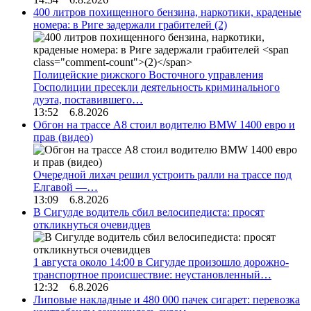
400 литров похищенного бензина, наркотики, краденые
номера: в Риге задержали грабителей
(2)
Полицейские рижского Восточного управления
Госполиции пресекли деятельность криминального
дуэта, поставившего…
13:52 6.8.2026
Обгон на трассе А8 стоил водителю BMW 1400 евро и
прав (видео)
Очередной лихач решил устроить ралли на трассе под
Елгавой —…
13:09 6.8.2026
В Сигулде водитель сбил велосипедиста: просят
откликнуться очевидцев
1 августа около 14:00 в Сигулде произошло дорожно-
транспортное происшествие: неустановленный…
12:32 6.8.2026
Липовые накладные и 480 000 пачек сигарет: перевозка