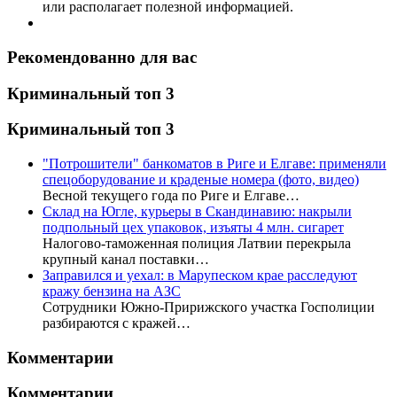
или располагает полезной информацией.
Рекомендованно для вас
Криминальный топ 3
Криминальный топ 3
"Потрошители" банкоматов в Риге и Елгаве: применяли
спецоборудование и краденые номера (фото, видео)
Весной текущего года по Риге и Елгаве…
Склад на Югле, курьеры в Скандинавию: накрыли
подпольный цех упаковок, изъяты 4 млн. сигарет
Налогово-таможенная полиция Латвии перекрыла
крупный канал поставки…
Заправился и уехал: в Марупеском крае расследуют
кражу бензина на АЗС
Сотрудники Южно-Пририжского участка Госполиции
разбираются с кражей…
Комментарии
Комментарии