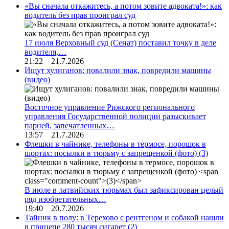
«Вы сначала откажитесь, а потом зовите адвоката!»: как
водитель без прав проиграл суд
17 июля Верховный суд (Сенат) поставил точку в деле
водителя,…
21:22 21.7.2026
Ищут хулиганов: повалили знак, повредили машины
(видео)
Восточное управление Рижского регионального
управления Государственной полиции разыскивает
парней, запечатленных…
13:57 21.7.2026
Флешки в чайнике, телефоны в термосе, порошок в
шортах: посылки в тюрьму с запрещенкой (фото)
(3)
В июле в латвийских тюрьмах был зафиксирован целый
ряд изобретательных…
19:40 20.7.2026
Тайник в полу: в Терехово с рентгеном и собакой нашли
в прицепе 280 тысяч сигарет
(2)