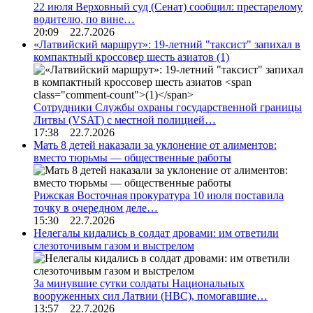
22 июля Верховный суд (Сенат) сообщил: престарелому
водителю, по вине…
20:09 22.7.2026
«Латвийский маршрут»: 19-летний "таксист" запихал в
компактный кроссовер шесть азиатов
(1)
Сотрудники Службы охраны государственной границы
Литвы (VSAT) с местной полицией…
17:38 22.7.2026
Мать 8 детей наказали за уклонение от алиментов:
вместо тюрьмы — общественные работы
Рижская Восточная прокуратура 10 июля поставила
точку в очередном деле…
15:30 22.7.2026
Нелегалы кидались в солдат дровами: им ответили
слезоточивым газом и выстрелом
За минувшие сутки солдаты Национальных
вооруженных сил Латвии (НВС), помогавшие…
13:57 22.7.2026