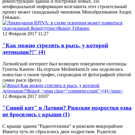
реконструкции зданий и постройки новых. По
неофициальной информации возглавить этот строительный
проект может скандальный чиновник Минобразования Андис
Гейжанс.
12 Февраля 2017 11:27
"Как можно стрелять в рысь, у которой
детеныши?!"
(4)
Латвийский интернет был возмущен поведением охотницы
Гуниты Канепе. На портале Medniekiem.lv она поделилась
новостью о своем трофее, сопроводив её фотографией убитой
самки рыси (фото).
12 Февраля 2017 10:07
"Синий кит" в Латвии? Рижские подростки едва
не бросились с крыши
(1)
С крыши здания "Радиотехники" в рижском микрорайоне
Иманта чуть не сбросились двое подростков. Родители