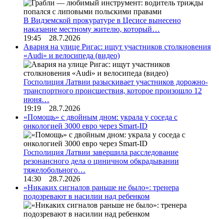
В Видземской прокуратуре в Цесисе вынесено
наказание местному жителю, который…
19:45 28.7.2026
Авария на улице Ригас: ищут участников столкновения
«Audi» и велосипеда (видео)
Госполиция Латвии разыскивает участников дорожно-
транспортного происшествия, которое произошло 12
июня…
19:19 28.7.2026
«Помощь» с двойным дном: украла у соседа с
онкологией 3000 евро через Smart-ID
Госполиция Латвии завершила расследование
резонансного дела о циничном обкрадывании
тяжелобольного…
14:30 28.7.2026
«Никаких сигналов раньше не было»: тренера
подозревают в насилии над ребенком