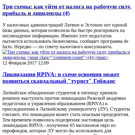
Три схемы: как уйти от налога на рабочую силу,
прибыль и дивиденды
(4)
У налоговых администраций Латвии и Эстонии нет единой
базы данных, которая позволила бы быстро реагировать на
несовпадение информации. Именно этот недостаток
пытаются использовать бизнесмены, сообщает программа de
facto. Нередко — по совету налогового консультанта.
12 Февраля 2017 12:09
Ликвидация RPIVA: в схеме освоения может
появиться скандальный "турист" Гейжанс
Латвийское объединение студентов в пятницу приняло
решение выступить против ликвидации Рижской академии
педагогики и управления образованием (RPIVA) и
присоединении к Латвийскому университету (ЛУ). Студенты
считают, что ликвидация может стать опасным прецедентом.
Тем временем появились подозрения: настоящая цель
ликвидации RPIVA - получение 65 миллионов евро из
еврофондов, которые ЛУ могло бы использовать для