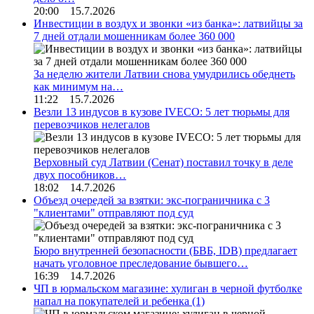
20:00 15.7.2026
Инвестиции в воздух и звонки «из банка»: латвийцы за
7 дней отдали мошенникам более 360 000
За неделю жители Латвии снова умудрились обеднеть
как минимум на…
11:22 15.7.2026
Везли 13 индусов в кузове IVECO: 5 лет тюрьмы для
перевозчиков нелегалов
Верховный суд Латвии (Сенат) поставил точку в деле
двух пособников…
18:02 14.7.2026
Объезд очередей за взятки: экс-пограничника с 3
"клиентами" отправляют под суд
Бюро внутренней безопасности (БВБ, IDB) предлагает
начать уголовное преследование бывшего…
16:39 14.7.2026
ЧП в юрмальском магазине: хулиган в черной футболке
напал на покупателей и ребенка
(1)