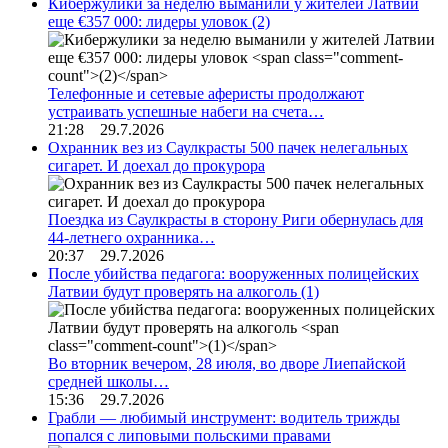
Кибержулики за неделю выманили у жителей Латвии
еще €357 000: лидеры уловок
(2)
Телефонные и сетевые аферисты продолжают
устраивать успешные набеги на счета…
21:28 29.7.2026
Охранник вез из Саулкрасты 500 пачек нелегальных
сигарет. И доехал до прокурора
Поездка из Саулкрасты в сторону Риги обернулась для
44-летнего охранника…
20:37 29.7.2026
После убийства педагога: вооруженных полицейских
Латвии будут проверять на алкоголь
(1)
Во вторник вечером, 28 июля, во дворе Лиепайской
средней школы…
15:36 29.7.2026
Грабли — любимый инструмент: водитель трижды
попался с липовыми польскими правами