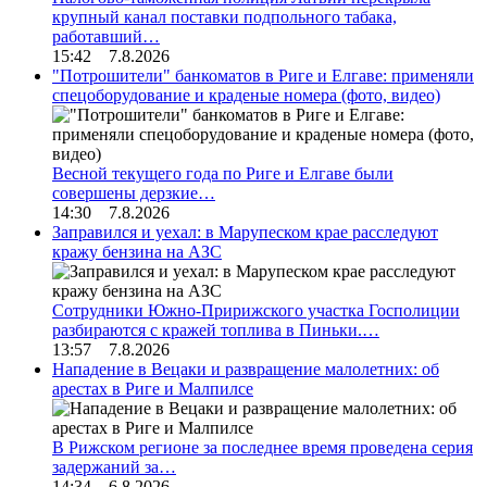
крупный канал поставки подпольного табака,
работавший…
15:42 7.8.2026
"Потрошители" банкоматов в Риге и Елгаве: применяли
спецоборудование и краденые номера (фото, видео)
Весной текущего года по Риге и Елгаве были
совершены дерзкие…
14:30 7.8.2026
Заправился и уехал: в Марупеском крае расследуют
кражу бензина на АЗС
Сотрудники Южно-Пририжского участка Госполиции
разбираются с кражей топлива в Пиньки.…
13:57 7.8.2026
Нападение в Вецаки и развращение малолетних: об
арестах в Риге и Малпилсе
В Рижском регионе за последнее время проведена серия
задержаний за…
14:34 6.8.2026