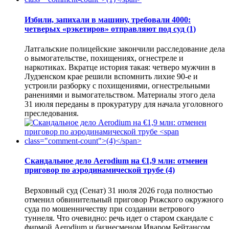
Избили, запихали в машину, требовали 4000:
четверых «рэкетиров» отправляют под суд
(1)
Латгальские полицейские закончили расследование дела
о вымогательстве, похищениях, огнестреле и
наркотиках. Вкратце история такая: четверо мужчин в
Лудзенском крае решили вспомнить лихие 90-е и
устроили разборку с похищениями, огнестрельными
ранениями и вымогательством. Материалы этого дела
31 июля переданы в прокуратуру для начала уголовного
преследования.
Скандальное дело Aerodium на €1,9 млн: отменен
приговор по аэродинамической трубе
(4)
Верховный суд (Сенат) 31 июля 2026 года полностью
отменил обвинительный приговор Рижского окружного
суда по мошенничеству при создании ветрового
туннеля. Что очевидно: речь идет о старом скандале с
фирмой Aerodium и бизнесменом Иваром Бейтансом,