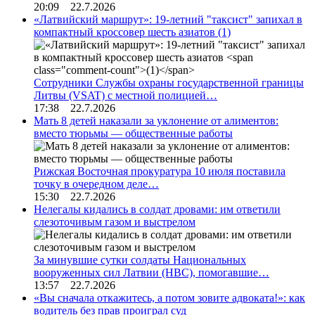
20:09 22.7.2026
«Латвийский маршрут»: 19-летний "таксист" запихал в
компактный кроссовер шесть азиатов
(1)
Сотрудники Службы охраны государственной границы
Литвы (VSAT) с местной полицией…
17:38 22.7.2026
Мать 8 детей наказали за уклонение от алиментов:
вместо тюрьмы — общественные работы
Рижская Восточная прокуратура 10 июля поставила
точку в очередном деле…
15:30 22.7.2026
Нелегалы кидались в солдат дровами: им ответили
слезоточивым газом и выстрелом
За минувшие сутки солдаты Национальных
вооруженных сил Латвии (НВС), помогавшие…
13:57 22.7.2026
«Вы сначала откажитесь, а потом зовите адвоката!»: как
водитель без прав проиграл суд