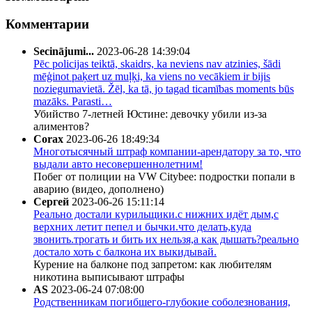
Комментарии
Secinājumi...
2023-06-28 14:39:04
Pēc policijas teiktā, skaidrs, ka neviens nav atzinies, šādi
mēģinot paķert uz muļķi, ka viens no vecākiem ir bijis
noziegumavietā. Žēl, ka tā, jo tagad ticamības moments būs
mazāks. Parasti…
Убийство 7-летней Юстине: девочку убили из-за
алиментов?
Corax
2023-06-26 18:49:34
Многотысячный штраф компании-арендатору за то, что
выдали авто несовершеннолетним!
Побег от полиции на VW Citybee: подростки попали в
аварию (видео, дополнено)
Сергей
2023-06-26 15:11:14
Реально достали курильщики.с нижних идёт дым,с
верхних летит пепел и бычки.что делать,куда
звонить.трогать и бить их нельзя,а как дышать?реально
достало хоть с балкона их выкидывай.
Курение на балконе под запретом: как любителям
никотина выписывают штрафы
AS
2023-06-24 07:08:00
Родственникам погибшего-глубокие соболезнования,