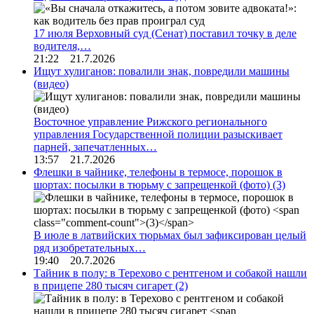
17 июля Верховный суд (Сенат) поставил точку в деле
водителя,…
21:22 21.7.2026
Ищут хулиганов: повалили знак, повредили машины
(видео)
Восточное управление Рижского регионального
управления Государственной полиции разыскивает
парней, запечатленных…
13:57 21.7.2026
Флешки в чайнике, телефоны в термосе, порошок в
шортах: посылки в тюрьму с запрещенкой (фото)
(3)
В июле в латвийских тюрьмах был зафиксирован целый
ряд изобретательных…
19:40 20.7.2026
Тайник в полу: в Терехово с рентгеном и собакой нашли
в прицепе 280 тысяч сигарет
(2)