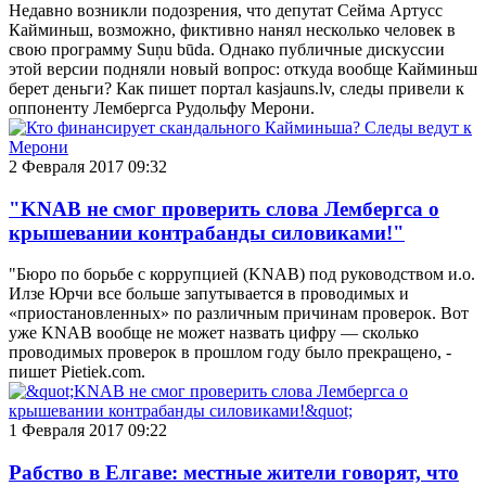
Недавно возникли подозрения, что депутат Сейма Артусс
Кайминьш, возможно, фиктивно нанял несколько человек в
свою программу Suņu būda. Однако публичные дискуссии
этой версии подняли новый вопрос: откуда вообще Кайминьш
берет деньги? Как пишет портал kasjauns.lv, следы привели к
оппоненту Лембергса Рудольфу Мерони.
2 Февраля 2017 09:32
"KNAB не смог проверить cлова Лембергса о
крышевании контрабанды силовиками!"
"Бюро по борьбе с коррупцией (KNAB) под руководством и.о.
Илзе Юрчи все больше запутывается в проводимых и
«приостановленных» по различным причинам проверок. Вот
уже KNAB вообще не может назвать цифру — сколько
проводимых проверок в прошлом году было прекращено, -
пишет Pietiek.com.
1 Февраля 2017 09:22
Рабство в Елгаве: местные жители говорят, что