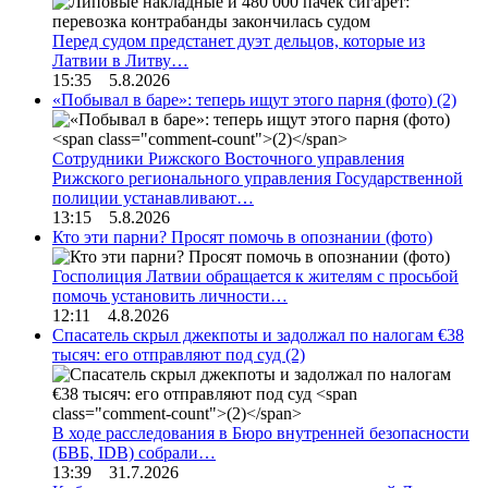
Перед судом предстанет дуэт дельцов, которые из
Латвии в Литву…
15:35 5.8.2026
«Побывал в баре»: теперь ищут этого парня (фото)
(2)
Сотрудники Рижского Восточного управления
Рижского регионального управления Государственной
полиции устанавливают…
13:15 5.8.2026
Кто эти парни? Просят помочь в опознании (фото)
Госполиция Латвии обращается к жителям с просьбой
помочь установить личности…
12:11 4.8.2026
Спасатель скрыл джекпоты и задолжал по налогам €38
тысяч: его отправляют под суд
(2)
В ходе расследования в Бюро внутренней безопасности
(БВБ, IDB) собрали…
13:39 31.7.2026