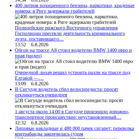
400 литров похищенного бензина, наркотики, краденые
номера: в Риге задержали грабителей
Полицейские рижского Восточного управления
Госполиции пресекли деятельность криминального
дуэта, поставившего…
13:52 6.8.2026
Обгон на трассе А8 стоил водителю BMW 1400 евро и
прав (видео)
Очередной лихач решил устроить ралли на трассе под
Елгавой —…
13:09 6.8.2026
В Сигулде водитель сбил велосипедиста: просят
откликнуться очевидцев
1 августа около 14:00 в Сигулде произошло дорожно-
транспортное происшествие: неустановленный…
12:32 6.8.2026
Липовые накладные и 480 000 пачек сигарет: перевозка
контрабанды закончилась судом