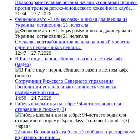
Правоохранительные органы начали уголовный процесс
против тренера детско-юношеского хоккейного клуба…
21:34 27.7.2026
Фейковое авто «Latvijas pasts» и лихая драйверша из
Украины: остановили 21 нелегала
Смекалка контрабандистов вышла на новый уровень:
один из перевозчиков решил…
12:47 27.7.2026
В Риге ищут парня, сбившего вазон в летнем кафе
(видео)
Сотрудники Рижского Северного управления
Госполиции устанавливают личность человека,
изображенного на…
14:56 24.7.2026
Гибель школьницы на зебре: 94-летнего водителя
отправили в тюрьму
(3)
22 июля Верховный суд (Сенат) сообщил: престарелому
водителю, по вине…