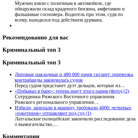
Мужчин взяли с поличным в автомобиле, где
обнаружили склад краденого бензина, амфетамин и
фальшивые госномера. Водитель при этом, судя по
всему, находился под действием дурмана.
Рекомендованно для вас
Криминальный топ 3
Криминальный топ 3
Липовые накладные и 480 000 пачек сигарет: перевозка
контрабанды закончилась судом
Перед судом предстанет дуэт дельцов, которые из…
«Побывал в баре»: теперь ищут этого парня (фото)
(2)
Сотрудники Рижского Восточного управления
Рижского регионального управления…
Избили, запихали в машину, требовали 4000: четверых
«рэкетиров» отправляют под суд
(1)
Латгальские полицейские закончили расследование дела
о вымогательстве,…
Комментарии