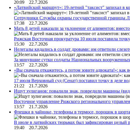
20:09 22.7.2026
«Латвийский маршрут»: 19-летний "таксист" запихал в к
Сотрудники Службы охраны государственной границы 
17:38 22.7.2026
Мать 8 детей наказали за уклонение от алиментов: вме
Рижская Восточная прокуратура 10 июля поставила точк
15:30 22.7.2026
Нелегалы кидались в солдат дровами: им ответили слезо
За минувшие сутки солдаты Национальных вооруженны
13:57 22.7.2026
«Вы сначала откажитесь, а потом зовите адвоката!»: как в
17 июля Верховный суд (Сенат) поставил точку в деле в
21:22 21.7.2026
Ищут хулиганов: повалили знак, повредили машины (вид
Восточное управление Рижского регионального управле
13:57 21.7.2026
Флешки в чайнике, телефоны в термосе, порошок в шорта
В июле в латвийских тюрьмах был зафиксирован целый 
19:40 20.7.2026