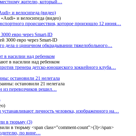
е местному жителю, который…
udi» и велосипеда (видео)
анспортного происшествия, которое произошло 12 июня…
3000 евро через Smart-ID
ого дела о циничном обкрадывании тяжелобольного…
т в насилии над ребенком
против тренера детско-юношеского хоккейного клуба…
аины: остановили 21 нелегала
ин из перевозчиков решил…
)
 устанавливают личность человека, изображенного на…
или в тюрьму
(3)
водителю, по вине…