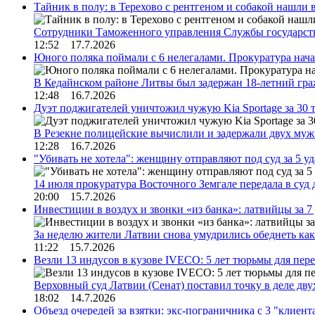
Тайник в полу: в Терехово с рентгеном и собакой нашли 
Сотрудники Таможенного управления Службы государств
12:52 17.7.2026
Юного поляка поймали с 6 нелегалами. Прокуратура нач
В Кедайнском районе Литвы был задержан 18-летний г
12:48 16.7.2026
Дуэт поджигателей уничтожил чужую Kia Sportage за 30 
В Резекне полицейские вычислили и задержали двух му
12:28 16.7.2026
"Убивать не хотела": женщину отправляют под суд за 5 у
14 июля прокуратура Восточного Земгале передала в суд
20:00 15.7.2026
Инвестиции в воздух и звонки «из банка»: латвийцы за 
За неделю жители Латвии снова умудрились обеднеть к
11:22 15.7.2026
Везли 13 индусов в кузове IVECO: 5 лет тюрьмы для пер
Верховный суд Латвии (Сенат) поставил точку в деле д
18:02 14.7.2026
Объезд очередей за взятки: экс-пограничника с 3 "клиен