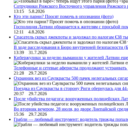
Сотрудники Рижского Восточного управления Рижского 
13:15 5.8.2026
Кто эти парни? Просят помочь в опознании (фото)
Госполиция Латвии обращается к жителям с просьбой п
12:11 4.8.2026
Спасатель скрыл джекпоты и задолжал по налогам €38 ты
В ходе расследования в Бюро внутренней безопасности 
13:39 31.7.2026
Кибержулики за неделю выманили у жителей Латвии еще
Телефонные и сетевые аферисты продолжают устраивать
21:28 29.7.2026
Охранник вез из Саулкрасты 500 пачек нелегальных сигар
Поездка из Саулкрасты в сторону Риги обернулась для 4
20:37 29.7.2026
После убийства педагога: вооруженных полицейских Лат
Во вторник вечером, 28 июля, во дворе Лиепайской сре
15:36 29.7.2026
Грабли — любимый инструмент: водитель трижды попал