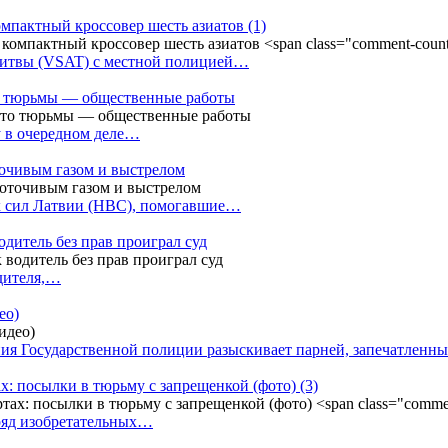
омпактный кроссовер шесть азиатов
(1)
Литвы (VSAT) с местной полицией…
сто тюрьмы — общественные работы
у в очередном деле…
точивым газом и выстрелом
х сил Латвии (НВС), помогавшие…
одитель без прав проиграл суд
одителя,…
ео)
ния Государственной полиции разыскивает парней, запечатлен
х: посылки в тюрьму с запрещенкой (фото)
(3)
ряд изобретательных…