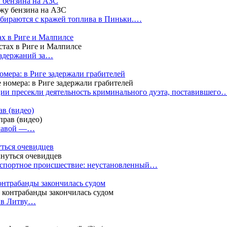
у бензина на АЗС
бираются с кражей топлива в Пиньки.…
ах в Риге и Малпилсе
задержаний за…
омера: в Риге задержали грабителей
ии пресекли деятельность криминального дуэта, поставившего
в (видео)
лгавой —…
уться очевидцев
анспортное происшествие: неустановленный…
контрабанды закончилась судом
и в Литву…