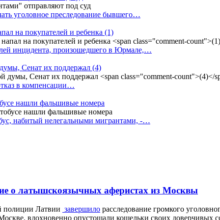
ачать уголовное преследование бывшего…
апал на покупателей и ребенка
(1)
елей инцидента, произошедшего в Юрмале,…
 думы, Сенат их поддержал
(4)
 отказ в компенсации…
тобусе нашли фальшивые номера
бус, набитый нелегальными мигрантами, -…
твие о латышскоязычных аферистах из Москвы
ой полиции Латвии
завершило
расследование громкого уголовно
 в Москве, вдохновенно опустошали кошельки своих доверчивых 