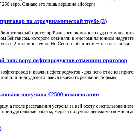
256 евро. Однако это лишь вершина айсберга.
н приговор по аэродинамической трубе
(3)
обвинительный приговор Рижского окружного суда по мошенниче
ром Бейтансом, которого обвиняли в многомиллионном надувате
очти в 2 миллиона евро. Но Сенат с обвинением не согласился.
ий ляп: вору нефтепродуктов отменили приговор
в нефтепровод и кражи нефтепродуктов - для него отменен приго
и лишили подсудимого шанса избежать реальной тюрьмы.
бывшая» получила €2500 компенсации
шу, а после расставания устроил за ней охоту с использованием
на принудительные работы, жертва получила денежную компенса
)