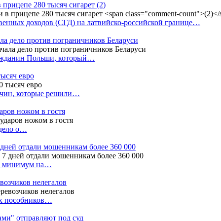
в прицепе 280 тысяч сигарет
(2)
енных доходов (СГД) на латвийско-российской границе…
ала дело против пограничников Беларуси
ражданин Польши, который…
тысяч евро
жчин, которые решили…
даров ножом в гостя
 дело о…
7 дней отдали мошенникам более 360 000
ак минимум на…
евозчиков нелегалов
вух пособников…
тами" отправляют под суд