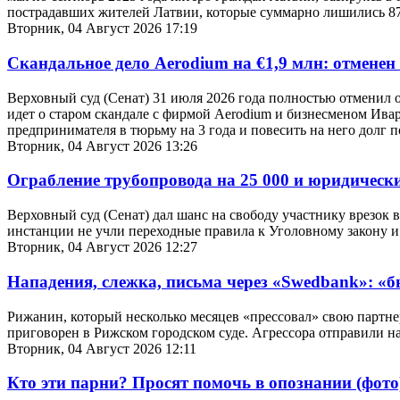
пострадавших жителей Латвии, которые суммарно лишились 87 
Вторник, 04 Август 2026 17:19
Скандальное дело Aerodium на €1,9 млн: отмене
Верховный суд (Сенат) 31 июля 2026 года полностью отменил 
идет о старом скандале с фирмой Aerodium и бизнесменом Ива
предпринимателя в тюрьму на 3 года и повесить на него долг п
Вторник, 04 Август 2026 13:26
Ограбление трубопровода на 25 000 и юридическ
Верховный суд (Сенат) дал шанс на свободу участнику врезок 
инстанции не учли переходные правила к Уголовному закону 
Вторник, 04 Август 2026 12:27
Нападения, слежка, письма через «Swedbank»: «
Рижанин, который несколько месяцев «прессовал» свою партнер
приговорен в Рижском городском суде. Агрессора отправили 
Вторник, 04 Август 2026 12:11
Кто эти парни? Просят помочь в опознании (фото