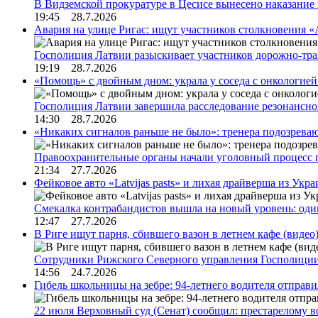
В Видземской прокуратуре в Цесисе вынесено наказани
19:45 28.7.2026
Авария на улице Ригас: ищут участников столкновения «A
Госполиция Латвии разыскивает участников дорожно-тр
19:19 28.7.2026
«Помощь» с двойным дном: украла у соседа с онкологией 
Госполиция Латвии завершила расследование резонансн
14:30 28.7.2026
«Никаких сигналов раньше не было»: тренера подозреваю
Правоохранительные органы начали уголовный процесс 
21:34 27.7.2026
Фейковое авто «Latvijas pasts» и лихая драйверша из Укр
Смекалка контрабандистов вышла на новый уровень: од
12:47 27.7.2026
В Риге ищут парня, сбившего вазон в летнем кафе (видео
Сотрудники Рижского Северного управления Госполиции
14:56 24.7.2026
Гибель школьницы на зебре: 94-летнего водителя отправ
22 июля Верховный суд (Сенат) сообщил: престарелому 