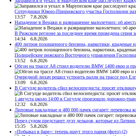
Заправился и уехал: в Марупеском крае расследуют краж
Сотрудники Южно-Пририжского участка Госполиции раз
13:57 7.8.2026
Нападение в Вецаки и развращение малолетних: об арест
В Рижском регионе за последнее время проведена серия 
14:34 6.8.2026
400 литров похищенного бензина, наркотики, краденые н
Полицейские рижского Восточного управления Госполиц
13:52 6.8.2026
Обгон на трассе А8 стоил водителю BMW 1400 евро и пра
Очередной лихач решил устроить ралли на трассе под Е
13:09 6.8.2026
В Сигулде водитель сбил велосипедиста: просят откликн
1 августа около 14:00 в Сигулде произошло дорожно-тр
12:32 6.8.2026
Липовые накладные и 480 000 пачек сигарет: перевозка 
Перед судом предстанет дуэт дельцов, которые из Латви
15:35 5.8.2026
«Побывал в баре»: теперь ищут этого парня (фото)
(2)