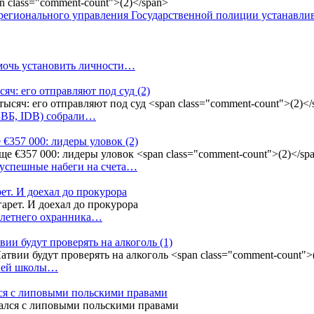
регионального управления Государственной полиции устанавл
омочь установить личности…
сяч: его отправляют под суд
(2)
(БВБ, IDB) собрали…
 €357 000: лидеры уловок
(2)
 успешные набеги на счета…
ет. И доехал до прокурора
4-летнего охранника…
вии будут проверять на алкоголь
(1)
дней школы…
ся с липовыми польскими правами