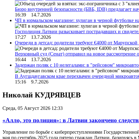
Бюро внутренней безопасности (БВБ, IDB) предлагает н
16:39 14.7.2026
ЧП в юрмальском магазине: хулиган в черной футболке н
Госполиция Латвии разыскивает пострадавших и свидет
17:27 13.7.2026
Очереди в детсад: родители требуют €4000 от Марупской
Верховный суд (Сенат) отправил на новое рассмотрение
16:44 13.7.2026
Задержан поляк с 10 нелегалами: в "рейсовом" микроав
В Аугшдаугавском крае перехвачен очередной микроавто
15:16 9.7.2026
Николай КУДРЯВЦЕВ
Среда, 05 Август 2026 12:33
«Алло, это полиция»: в Латвии закончено следс
Управление по борьбе с киберпреступлениями Государственн
мая по сентябрь 2025 года пятеро граждан Латвии, базируясь