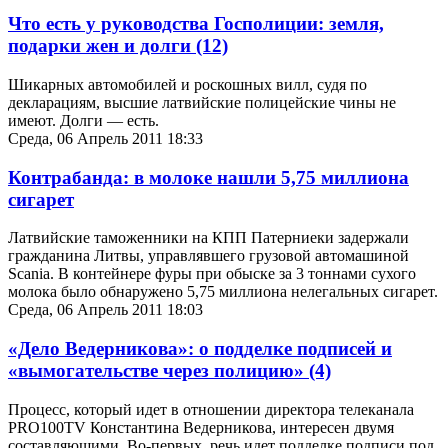
Что есть у руководства Госполиции: земля,
подарки жен и долги
(12)
Шикарных автомобилей и роскошных вилл, судя по
декларациям, высшие латвийские полицейские чины не
имеют. Долги — есть.
Среда, 06 Апрель 2011 18:33
Контрабанда: в молоке нашли 5,75 миллиона
сигарет
Латвийские таможенники на КПП Патерниеки задержали
гражданина Литвы, управлявшего грузовой автомашиной
Scania. В контейнере фуры при обыске за 3 тоннами сухого
молока было обнаружено 5,75 миллиона нелегальных сигарет.
Среда, 06 Апрель 2011 18:03
«Дело Ведерникова»: о подделке подписей и
«вымогательстве через полицию»
(4)
Процесс, который идет в отношении директора телеканала
PRO100TV Константина Ведерникова, интересен двумя
составляющими. Во-первых, речь идет подделке подписи под