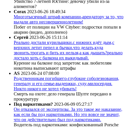
Убийство 7-летней Юстине: девочку убили из-за
алиментов?
Corax
2023-06-26 18:49:34
Многотысячный штраф компании-арендатору за то, что
выдали авто несовершеннолетним!
Побег от полиции на VW Citybee: подростки попали в
аварию (видео, дополнено)
Сергей
2023-06-26 15:11:14
Реально достали курильщики.с нижних идёт дым,с
верхних летит пепел и бычки.что делать,куда
звонить.трогать и бить их нельзя,а как дышать?реально
достало хоть с балкона их выкидывай.
Курение на балконе под запретом: как любителям
никотина выписывают штрафы
AS
2023-06-24 07:08:00
Родственникам погибшего-глубокие соболезнования,
генералу и его семье-выдержки, суду-милосердия.
Никто никого не хотел убивать!
Смерть на охоте: дело генерала Шулте передано в
прокуратуру
Под наркотиками?
2023-06-09 05:27:17
Он отказался от экспертизы. За это такое же наказание,
как если бы под наркотиками. Но это вовсе не значит,
что он действительно был под наркотиками.
Водитель под наркотиками: конфискованный Porsche