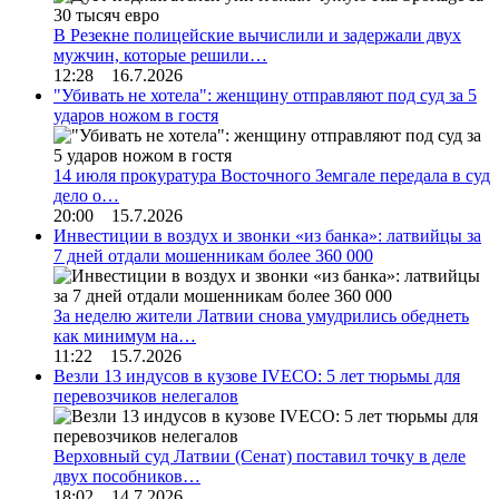
В Резекне полицейские вычислили и задержали двух
мужчин, которые решили…
12:28 16.7.2026
"Убивать не хотела": женщину отправляют под суд за 5
ударов ножом в гостя
14 июля прокуратура Восточного Земгале передала в суд
дело о…
20:00 15.7.2026
Инвестиции в воздух и звонки «из банка»: латвийцы за
7 дней отдали мошенникам более 360 000
За неделю жители Латвии снова умудрились обеднеть
как минимум на…
11:22 15.7.2026
Везли 13 индусов в кузове IVECO: 5 лет тюрьмы для
перевозчиков нелегалов
Верховный суд Латвии (Сенат) поставил точку в деле
двух пособников…
18:02 14.7.2026