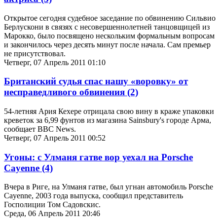
Открытое сегодня судебное заседание по обвинению Сильвио
Берлускони в связях с несовершеннолетней танцовщицей из
Марокко, было посвящено нескольким формальным вопросам
и закончилось через десять минут после начала. Сам премьер
не присутствовал.
Четверг, 07 Апрель 2011 01:10
Британский судья спас нашу «воровку» от
несправедливого обвинения
(2)
54-летняя Ария Кехере отрицала свою вину в краже упаковки
креветок за 6,99 фунтов из магазина Sainsbury's городе Арма,
сообщает BBC News.
Четверг, 07 Апрель 2011 00:52
Угоны: с Улманя гатве вор уехал на Porsche
Cayenne
(4)
Вчера в Риге, на Улманя гатве, был угнан автомобиль Porsche
Cayenne, 2003 года выпуска, сообщил представитель
Госполиции Том Садовскис.
Среда, 06 Апрель 2011 20:46