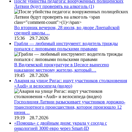
После убийства педагога: вооруженных полицейских
Латвии будут проверять на алкоголь
(1)
Во вторник вечером, 28 июля, во дворе Лиепайской
средней школы…
15:36 29.7.2026
Грабли — любимый инструмент: водитель трижды
попался с липовыми польскими правами
В Видземской прокуратуре в Цесисе вынесено
наказание местному жителю, который…
19:45 28.7.2026
Авария на улице Ригас: ищут участников столкновения
«Audi» и велосипеда (видео)
Госполиция Латвии разыскивает участников дорожно-
транспортного происшествия, которое произошло 12
июня…
19:19 28.7.2026
«Помощь» с двойным дном: украла у соседа с
онкологией 3000 евро через Smart-ID