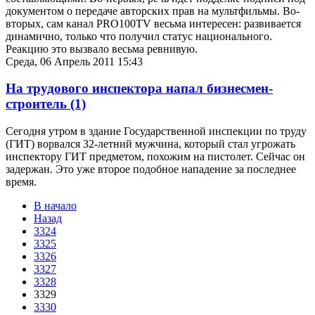
документом о передаче авторских прав на мультфильмы. Во-
вторых, сам канал PRO100TV весьма интересен: развивается
динамично, только что получил статус национального.
Реакцию это вызвало весьма ревнивую.
Среда, 06 Апрель 2011 15:43
На трудового инспектора напал бизнесмен-
строитель
(1)
Сегодня утром в здание Государственной инспекции по труду
(ГИТ) ворвался 32-летний мужчина, который стал угрожать
инспектору ГИТ предметом, похожим на пистолет. Сейчас он
задержан. Это уже второе подобное нападение за последнее
время.
В начало
Назад
3324
3325
3326
3327
3328
3329
3330