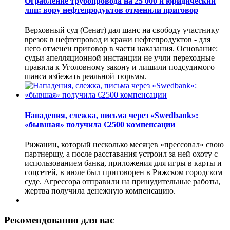
Ограбление трубопровода на 25 000 и юридический
ляп: вору нефтепродуктов отменили приговор
Верховный суд (Сенат) дал шанс на свободу участнику
врезок в нефтепровод и кражи нефтепродуктов - для
него отменен приговор в части наказания. Основание:
судьи апелляционной инстанции не учли переходные
правила к Уголовному закону и лишили подсудимого
шанса избежать реальной тюрьмы.
Нападения, слежка, письма через «Swedbank»:
«бывшая» получила €2500 компенсации
Рижанин, который несколько месяцев «прессовал» свою
партнершу, а после расставания устроил за ней охоту с
использованием банка, приложения для игры в карты и
соцсетей, в июле был приговорен в Рижском городском
суде. Агрессора отправили на принудительные работы,
жертва получила денежную компенсацию.
Рекомендованно для вас