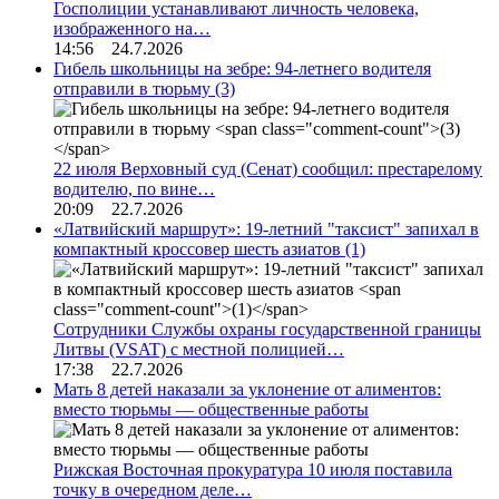
Госполиции устанавливают личность человека,
изображенного на…
14:56 24.7.2026
Гибель школьницы на зебре: 94-летнего водителя
отправили в тюрьму
(3)
22 июля Верховный суд (Сенат) сообщил: престарелому
водителю, по вине…
20:09 22.7.2026
«Латвийский маршрут»: 19-летний "таксист" запихал в
компактный кроссовер шесть азиатов
(1)
Сотрудники Службы охраны государственной границы
Литвы (VSAT) с местной полицией…
17:38 22.7.2026
Мать 8 детей наказали за уклонение от алиментов:
вместо тюрьмы — общественные работы
Рижская Восточная прокуратура 10 июля поставила
точку в очередном деле…