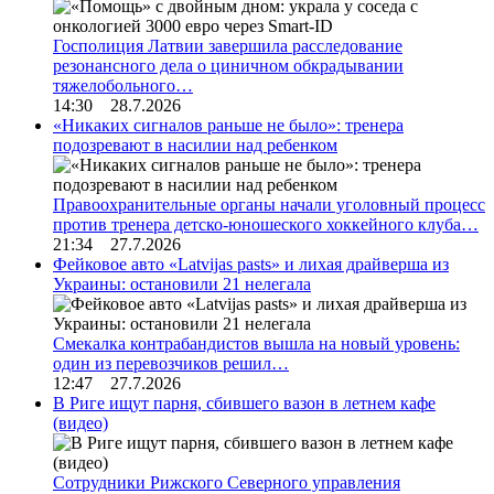
Госполиция Латвии завершила расследование
резонансного дела о циничном обкрадывании
тяжелобольного…
14:30 28.7.2026
«Никаких сигналов раньше не было»: тренера
подозревают в насилии над ребенком
Правоохранительные органы начали уголовный процесс
против тренера детско-юношеского хоккейного клуба…
21:34 27.7.2026
Фейковое авто «Latvijas pasts» и лихая драйверша из
Украины: остановили 21 нелегала
Смекалка контрабандистов вышла на новый уровень:
один из перевозчиков решил…
12:47 27.7.2026
В Риге ищут парня, сбившего вазон в летнем кафе
(видео)
Сотрудники Рижского Северного управления