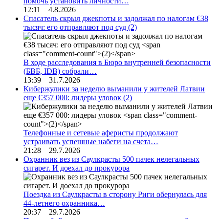
помочь установить личности…
12:11 4.8.2026
Спасатель скрыл джекпоты и задолжал по налогам €38
тысяч: его отправляют под суд
(2)
В ходе расследования в Бюро внутренней безопасности
(БВБ, IDB) собрали…
13:39 31.7.2026
Кибержулики за неделю выманили у жителей Латвии
еще €357 000: лидеры уловок
(2)
Телефонные и сетевые аферисты продолжают
устраивать успешные набеги на счета…
21:28 29.7.2026
Охранник вез из Саулкрасты 500 пачек нелегальных
сигарет. И доехал до прокурора
Поездка из Саулкрасты в сторону Риги обернулась для
44-летнего охранника…
20:37 29.7.2026