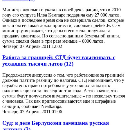
Министр экономики указал в своей декларации, что в 2010
году его супруга Илва Кампаре подарила ему 27 000 латов.
Однако в последнее время она не совершала сделок, которые
могли бы ей такой доход принести, сообщает pietiek.lv. Сам
министр утверждает, что деньги его жена получила за
продажу квартиры. Но согласно данным Земельной книги,
сумма сделки была в три раза меньше – 8000 латов.
Четверг, 07 Апрель 2011 12:02
Работа за границей: СГД будет взыскивать с
уехавших тысячи латов
(12)
Продолжается дискуссия о том, что работающие за границей
должны платить разницу по налогам. СГД напоминает, что у
службы есть право потребовать у уехавших заплатить
налоговые долги за последние три года. А это значит, что
суммы будут получаться внушительные – по нескольку тысяч
с человека. Так как приплюсовываются еще и штрафные
санкции, сообщает Neatkarīgā.
Четверг, 07 Апрель 2011 01:06
Суд: в деле Берлускони замешана русская
актриса
(3)