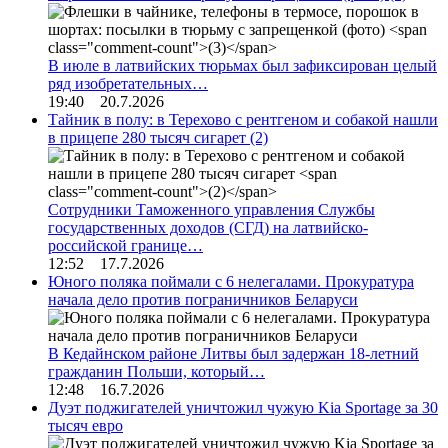
В июле в латвийских тюрьмах был зафиксирован целый
ряд изобретательных…
19:40 20.7.2026
Тайник в полу: в Терехово с рентгеном и собакой нашли
в прицепе 280 тысяч сигарет
(2)
Сотрудники Таможенного управления Службы
государственных доходов (СГД) на латвийско-
российской границе…
12:52 17.7.2026
Юного поляка поймали с 6 нелегалами. Прокуратура
начала дело против пограничников Беларуси
В Кедайнском районе Литвы был задержан 18-летний
гражданин Польши, который…
12:48 16.7.2026
Дуэт поджигателей уничтожил чужую Kia Sportage за 30
тысяч евро