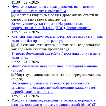
15:30 22.7.2026
Нелегалы кидались в солдат дровами: им ответили
слезоточивым газом и выстрелом
За минувшие сутки солдаты Национальных
вооруженных сил Латвии (НВС), помогавшие…
13:57 22.7.2026
«Вы сначала откажитесь, а потом зовите адвоката!»: как
водитель без прав проиграл суд
17 июля Верховный суд (Сенат) поставил точку в деле
водителя,…
21:22 21.7.2026
Ищут хулиганов: повалили знак, повредили машины
(видео)
Восточное управление Рижского регионального
управления Государственной полиции разыскивает
парней, запечатленных…
13:57 21.7.2026
Флешки в чайнике, телефоны в термосе, порошок в
шортах: посылки в тюрьму с запрещенкой (фото)
(3)