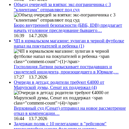
Объезд очередей за взятки: экс-пограничника с 3
"клиентами" отправляют под суд
Бюро внутренней безопасности (БВБ, IDB) предлагает
начать уголовное преследование бывшего…
16:39 14.7.2026
ЧП в юрмальском магазине: хулиган в черной футболке
напал на покупателей и ребенка
(1)
Госполиция Латвии разыскивает пострадавших и
свидетелей инцидента, произошедшего в Юрмале,…
17:27 13.7.2026
Очереди в детсад: родители требуют €4000 от
Марупской думы, Сенат их поддержал
(4)
Верховный суд (Сенат) отправил на новое рассмотрение
отказ в компенсации…
16:44 13.7.2026
Задержан поляк с 10 нелегалами: в "рейсовом"
микроавтобусе нашли фальшивые номера