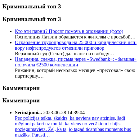
Криминальный топ 3
Криминальный топ 3
Кто эти парни? Просят помочь в опознании (фото)
Госполиция Латвии обращается к жителям с просьбой…
Ограбление трубопровода на 25 000 и юридический ляп:
вору нефтепродуктов отменили приговор
Верховный суд (Сенат) дал шанс на свободу…
Нападения, слежка, письма через «Swedbank»: «бывшая»
получила €2500 компенсации
Рижанин, который несколько месяцев «прессовал» свою
партнершу,…
Комментарии
Комментарии
Secinājumi...
2023-06-28 14:39:04
Pēc policijas teiktā, skaidrs, ka neviens nav atzinies, šādi
mēģinot paķert uz muļķi, ka viens no vecākiem ir bijis
noziegumavietā. Žēl, ka tā, jo tagad ticamības moments būs
mazāks. Parasti…