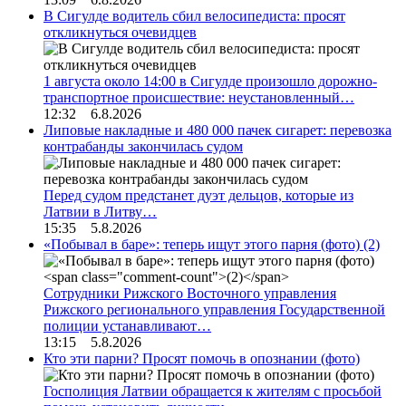
В Сигулде водитель сбил велосипедиста: просят
откликнуться очевидцев
1 августа около 14:00 в Сигулде произошло дорожно-
транспортное происшествие: неустановленный…
12:32 6.8.2026
Липовые накладные и 480 000 пачек сигарет: перевозка
контрабанды закончилась судом
Перед судом предстанет дуэт дельцов, которые из
Латвии в Литву…
15:35 5.8.2026
«Побывал в баре»: теперь ищут этого парня (фото)
(2)
Сотрудники Рижского Восточного управления
Рижского регионального управления Государственной
полиции устанавливают…
13:15 5.8.2026
Кто эти парни? Просят помочь в опознании (фото)
Госполиция Латвии обращается к жителям с просьбой