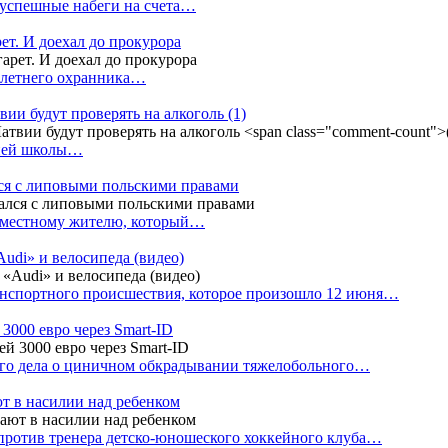
 успешные набеги на счета…
ет. И доехал до прокурора
4-летнего охранника…
вии будут проверять на алкоголь
(1)
дней школы…
ся с липовыми польскими правами
е местному жителю, который…
udi» и велосипеда (видео)
анспортного происшествия, которое произошло 12 июня…
3000 евро через Smart-ID
ого дела о циничном обкрадывании тяжелобольного…
т в насилии над ребенком
против тренера детско-юношеского хоккейного клуба…