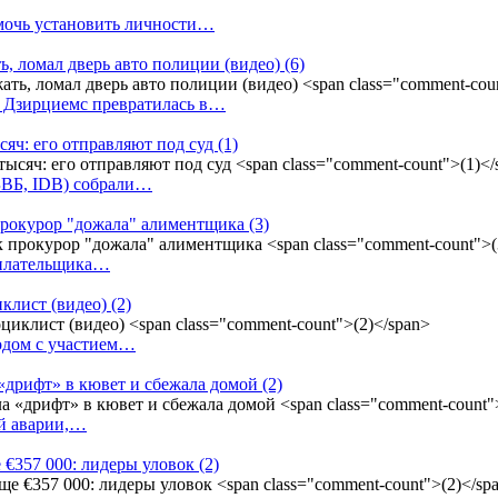
омочь установить личности…
ь, ломал дверь авто полиции (видео)
(6)
у Дзирциемс превратилась в…
сяч: его отправляют под суд
(1)
(БВБ, IDB) собрали…
к прокурор "дожала" алиментщика
(3)
неплательщика…
иклист (видео)
(2)
одом с участием…
«дрифт» в кювет и сбежала домой
(2)
ой аварии,…
 €357 000: лидеры уловок
(2)