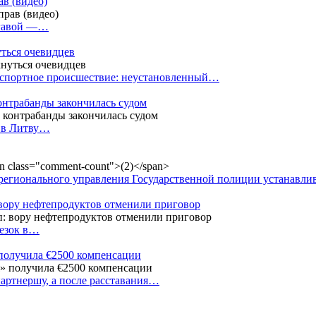
в (видео)
лгавой —…
уться очевидцев
анспортное происшествие: неустановленный…
контрабанды закончилась судом
и в Литву…
регионального управления Государственной полиции устанавл
 вору нефтепродуктов отменили приговор
резок в…
 получила €2500 компенсации
артнершу, а после расставания…