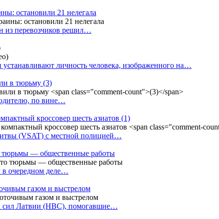
аины: остановили 21 нелегала
ин из перевозчиков решил…
)
 устанавливают личность человека, изображенного на…
или в тюрьму
(3)
водителю, по вине…
омпактный кроссовер шесть азиатов
(1)
Литвы (VSAT) с местной полицией…
сто тюрьмы — общественные работы
у в очередном деле…
точивым газом и выстрелом
х сил Латвии (НВС), помогавшие…