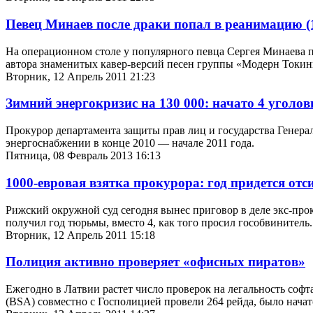
Певец Минаев после драки попал в реанимацию
(
На операционном столе у популярного певца Сергея Минаева п
автора знаменитых кавер-версий песен группы «Модерн Токин
Вторник, 12 Апрель 2011 21:23
Зимний энергокризис на 130 000: начато 4 уголо
Прокурор департамента защиты прав лиц и государства Генера
энергоснабжении в конце 2010 — начале 2011 года.
Пятница, 08 Февраль 2013 16:13
1000-евровая взятка прокурора: год придется отс
Рижский окружной суд сегодня вынес приговор в деле экс-прок
получил год тюрьмы, вместо 4, как того просил гособвинитель.
Вторник, 12 Апрель 2011 15:18
Полиция активно проверяет «офисных пиратов»
Ежегодно в Латвии растет число проверок на легальность софт
(BSA) совместно с Госполицией провели 264 рейда, было начат