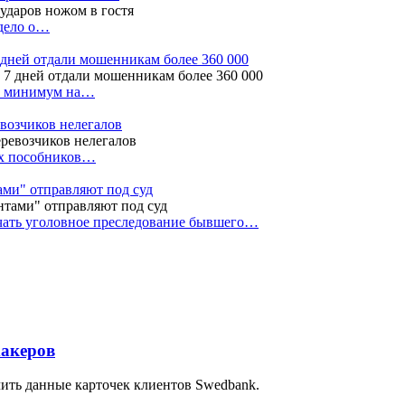
 дело о…
7 дней отдали мошенникам более 360 000
ак минимум на…
евозчиков нелегалов
вух пособников…
тами" отправляют под суд
ачать уголовное преследование бывшего…
хакеров
ить данные карточек клиентов Swedbank.