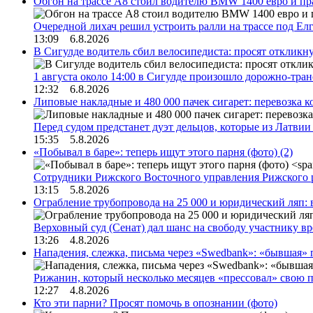
Обгон на трассе А8 стоил водителю BMW 1400 евро и пра
Очередной лихач решил устроить ралли на трассе под Е
13:09 6.8.2026
В Сигулде водитель сбил велосипедиста: просят откликн
1 августа около 14:00 в Сигулде произошло дорожно-тр
12:32 6.8.2026
Липовые накладные и 480 000 пачек сигарет: перевозка 
Перед судом предстанет дуэт дельцов, которые из Латви
15:35 5.8.2026
«Побывал в баре»: теперь ищут этого парня (фото)
(2)
Сотрудники Рижского Восточного управления Рижского 
13:15 5.8.2026
Ограбление трубопровода на 25 000 и юридический ляп:
Верховный суд (Сенат) дал шанс на свободу участнику в
13:26 4.8.2026
Нападения, слежка, письма через «Swedbank»: «бывшая»
Рижанин, который несколько месяцев «прессовал» свою п
12:27 4.8.2026
Кто эти парни? Просят помочь в опознании (фото)