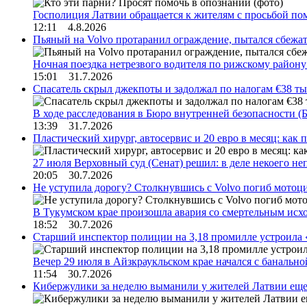
Госполиция Латвии обращается к жителям с просьбой п
12:11 4.8.2026
Пьяный на Volvo протаранил ограждение, пытался сбежат
Ночная поездка нетрезвого водителя по рижскому район
15:01 31.7.2026
Спасатель скрыл джекпоты и задолжал по налогам €38 ты
В ходе расследования в Бюро внутренней безопасности 
13:39 31.7.2026
Пластический хирург, автосервис и 20 евро в месяц: ка
27 июля Верховный суд (Сенат) решил: в деле некоего 
20:05 30.7.2026
Не уступила дорогу? Столкнувшись с Volvo погиб мотоц
В Тукумском крае произошла авария со смертельным исх
18:52 30.7.2026
Старший инспектор полиции на 3,18 промилле устроила 
Вечер 29 июля в Айзкраукльском крае начался с банальн
11:54 30.7.2026
Кибержулики за неделю выманили у жителей Латвии еще