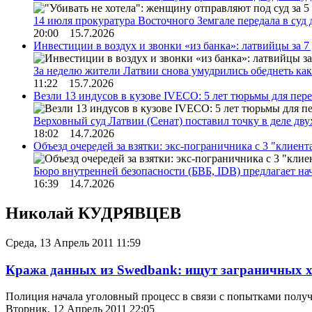
14 июля прокуратура Восточного Земгале передала в суд
20:00 15.7.2026
Инвестиции в воздух и звонки «из банка»: латвийцы за 
За неделю жители Латвии снова умудрились обеднеть к
11:22 15.7.2026
Везли 13 индусов в кузове IVECO: 5 лет тюрьмы для пер
Верховный суд Латвии (Сенат) поставил точку в деле д
18:02 14.7.2026
Объезд очередей за взятки: экс-пограничника с 3 "клиен
Бюро внутренней безопасности (БВБ, IDB) предлагает н
16:39 14.7.2026
Николай КУДРЯВЦЕВ
Среда, 13 Апрель 2011 11:59
Кража данных из Swedbank: ищут заграничных 
Полиция начала уголовный процесс в связи с попытками получ
Вторник, 12 Апрель 2011 22:05