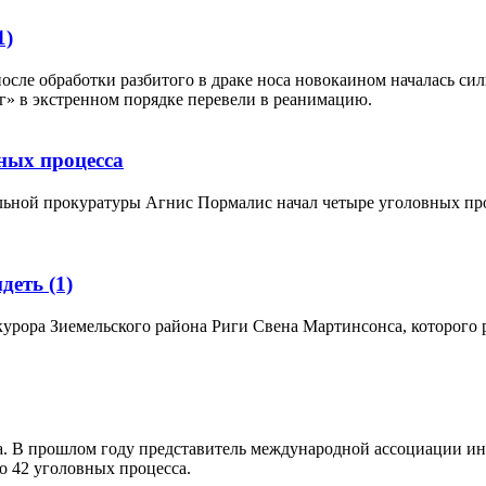
1)
осле обработки разбитого в драке носа новокаином началась си
г» в экстренном порядке перевели в реанимацию.
вных процесса
льной прокуратуры Агнис Пормалис начал четыре уголовных про
идеть
(1)
урора Зиемельского района Риги Свена Мартинсонса, которого ра
а. В прошлом году представитель международной ассоциации инд
о 42 уголовных процесса.