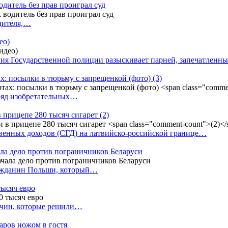
одитель без прав проиграл суд
одителя,…
ео)
ния Государственной полиции разыскивает парней, запечатлен
х: посылки в тюрьму с запрещенкой (фото)
(3)
ряд изобретательных…
в прицепе 280 тысяч сигарет
(2)
енных доходов (СГД) на латвийско-российской границе…
ала дело против пограничников Беларуси
ражданин Польши, который…
тысяч евро
жчин, которые решили…
даров ножом в гостя