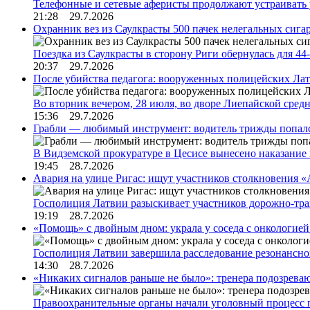
Телефонные и сетевые аферисты продолжают устраивать
21:28 29.7.2026
Охранник вез из Саулкрасты 500 пачек нелегальных сигар
Поездка из Саулкрасты в сторону Риги обернулась для 4
20:37 29.7.2026
После убийства педагога: вооруженных полицейских Лат
Во вторник вечером, 28 июля, во дворе Лиепайской сре
15:36 29.7.2026
Грабли — любимый инструмент: водитель трижды попал
В Видземской прокуратуре в Цесисе вынесено наказани
19:45 28.7.2026
Авария на улице Ригас: ищут участников столкновения «A
Госполиция Латвии разыскивает участников дорожно-тр
19:19 28.7.2026
«Помощь» с двойным дном: украла у соседа с онкологией 
Госполиция Латвии завершила расследование резонансн
14:30 28.7.2026
«Никаких сигналов раньше не было»: тренера подозреваю
Правоохранительные органы начали уголовный процесс 