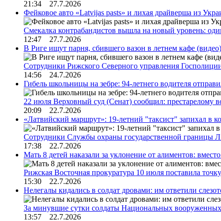
21:34 27.7.2026
Фейковое авто «Latvijas pasts» и лихая драйверша из Укр
Смекалка контрабандистов вышла на новый уровень: од
12:47 27.7.2026
В Риге ищут парня, сбившего вазон в летнем кафе (видео
Сотрудники Рижского Северного управления Госполиции
14:56 24.7.2026
Гибель школьницы на зебре: 94-летнего водителя отправ
22 июля Верховный суд (Сенат) сообщил: престарелому 
20:09 22.7.2026
«Латвийский маршрут»: 19-летний "таксист" запихал в к
Сотрудники Службы охраны государственной границы 
17:38 22.7.2026
Мать 8 детей наказали за уклонение от алиментов: вме
Рижская Восточная прокуратура 10 июля поставила точк
15:30 22.7.2026
Нелегалы кидались в солдат дровами: им ответили слезо
За минувшие сутки солдаты Национальных вооруженны
13:57 22.7.2026