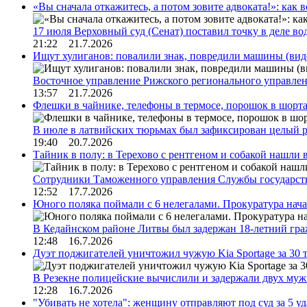
«Вы сначала откажитесь, а потом зовите адвоката!»: как в
17 июля Верховный суд (Сенат) поставил точку в деле в
21:22 21.7.2026
Ищут хулиганов: повалили знак, повредили машины (вид
Восточное управление Рижского регионального управле
13:57 21.7.2026
Флешки в чайнике, телефоны в термосе, порошок в шорта
В июле в латвийских тюрьмах был зафиксирован целый 
19:40 20.7.2026
Тайник в полу: в Терехово с рентгеном и собакой нашли 
Сотрудники Таможенного управления Службы государств
12:52 17.7.2026
Юного поляка поймали с 6 нелегалами. Прокуратура нач
В Кедайнском районе Литвы был задержан 18-летний г
12:48 16.7.2026
Дуэт поджигателей уничтожил чужую Kia Sportage за 30 
В Резекне полицейские вычислили и задержали двух му
12:28 16.7.2026
"Убивать не хотела": женщину отправляют под суд за 5 у