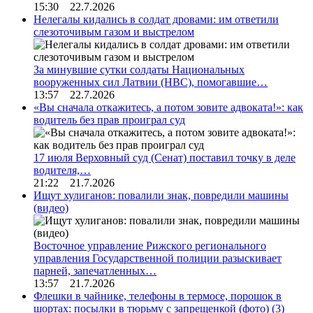
15:30 22.7.2026
Нелегалы кидались в солдат дровами: им ответили
слезоточивым газом и выстрелом
За минувшие сутки солдаты Национальных
вооруженных сил Латвии (НВС), помогавшие…
13:57 22.7.2026
«Вы сначала откажитесь, а потом зовите адвоката!»: как
водитель без прав проиграл суд
17 июля Верховный суд (Сенат) поставил точку в деле
водителя,…
21:22 21.7.2026
Ищут хулиганов: повалили знак, повредили машины
(видео)
Восточное управление Рижского регионального
управления Государственной полиции разыскивает
парней, запечатленных…
13:57 21.7.2026
Флешки в чайнике, телефоны в термосе, порошок в
шортах: посылки в тюрьму с запрещенкой (фото)
(3)