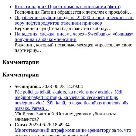
Кто эти парни? Просят помочь в опознании (фото)
Госполиция Латвии обращается к жителям с просьбой…
Ограбление трубопровода на 25 000 и юридический ляп:
вору нефтепродуктов отменили приговор
Верховный суд (Сенат) дал шанс на свободу…
Нападения, слежка, письма через «Swedbank»: «бывшая»
получила €2500 компенсации
Рижанин, который несколько месяцев «прессовал» свою
партнершу,…
Комментарии
Комментарии
Secinājumi...
2023-06-28 14:39:04
Pēc policijas teiktā, skaidrs, ka neviens nav atzinies, šādi
mēģinot paķert uz muļķi, ka viens no vecākiem ir bijis
noziegumavietā. Žēl, ka tā, jo tagad ticamības moments būs
mazāks. Parasti…
Убийство 7-летней Юстине: девочку убили из-за
алиментов?
Corax
2023-06-26 18:49:34
Многотысячный штраф компании-арендатору за то, что
выдали авто несовершеннолетним!