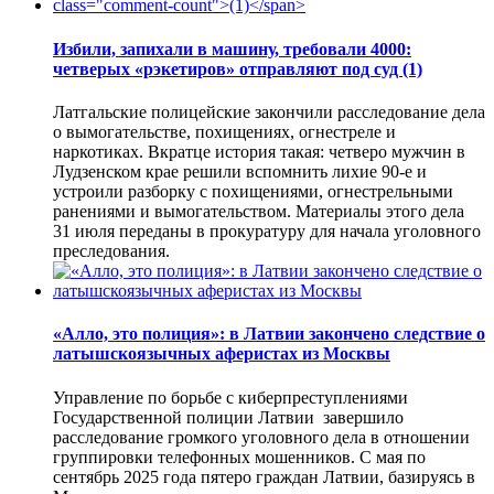
Избили, запихали в машину, требовали 4000:
четверых «рэкетиров» отправляют под суд
(1)
Латгальские полицейские закончили расследование дела
о вымогательстве, похищениях, огнестреле и
наркотиках. Вкратце история такая: четверо мужчин в
Лудзенском крае решили вспомнить лихие 90-е и
устроили разборку с похищениями, огнестрельными
ранениями и вымогательством. Материалы этого дела
31 июля переданы в прокуратуру для начала уголовного
преследования.
«Алло, это полиция»: в Латвии закончено следствие о
латышскоязычных аферистах из Москвы
Управление по борьбе с киберпреступлениями
Государственной полиции Латвии завершило
расследование громкого уголовного дела в отношении
группировки телефонных мошенников. С мая по
сентябрь 2025 года пятеро граждан Латвии, базируясь в