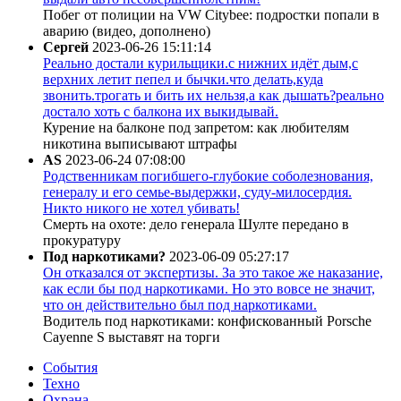
Побег от полиции на VW Citybee: подростки попали в
аварию (видео, дополнено)
Сергей
2023-06-26 15:11:14
Реально достали курильщики.с нижних идёт дым,с
верхних летит пепел и бычки.что делать,куда
звонить.трогать и бить их нельзя,а как дышать?реально
достало хоть с балкона их выкидывай.
Курение на балконе под запретом: как любителям
никотина выписывают штрафы
AS
2023-06-24 07:08:00
Родственникам погибшего-глубокие соболезнования,
генералу и его семье-выдержки, суду-милосердия.
Никто никого не хотел убивать!
Смерть на охоте: дело генерала Шулте передано в
прокуратуру
Под наркотиками?
2023-06-09 05:27:17
Он отказался от экспертизы. За это такое же наказание,
как если бы под наркотиками. Но это вовсе не значит,
что он действительно был под наркотиками.
Водитель под наркотиками: конфискованный Porsche
Cayenne S выставят на торги
События
Техно
Охрана