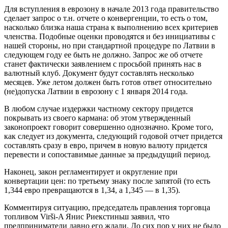
Для вступления в еврозону в начале 2013 года правительство
сделает запрос о т.н. отчете о конвергенции, то есть о том,
насколько близка наша страна к выполнению всех критериев
членства. Подобные оценки проводятся и без инициативы с
нашей стороны, но при стандартной процедуре по Латвии в
следующем году ее быть не должно. Запрос же об отчете
станет фактически заявлением с просьбой принять нас в
валютный клуб. Документ будут составлять несколько
месяцев. Уже летом должен быть готов ответ относительно
(не)допуска Латвии в еврозону с 1 января 2014 года.
В любом случае издержки частному сектору придется
покрывать из своего кармана: об этом утвержденный
законопроект говорит совершенно однозначно. Кроме того,
как следует из документа, следующий годовой отчет придется
составлять сразу в евро, причем в новую валюту придется
перевести и сопоставимые данные за предыдущий период.
Наконец, закон регламентирует и округление при
конвертации цен: по третьему знаку после запятой (то есть
1,344 евро превращаются в 1,34, а 1,345 — в 1,35).
Комментируя ситуацию, председатель правления торговца
топливом Virši-A Янис Риекстиньш заявил, что
предприниматели давно его ждали. До сих пор у них не было