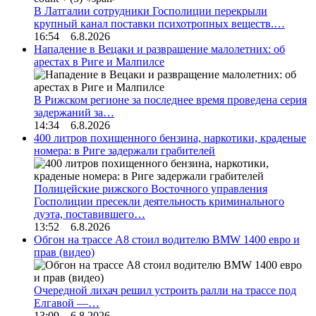
В Латгалии сотрудники Госполиции перекрыли
крупный канал поставки психотропных веществ.…
16:54 6.8.2026
Нападение в Вецаки и развращение малолетних: об
арестах в Риге и Малпилсе
В Рижском регионе за последнее время проведена серия
задержаний за…
14:34 6.8.2026
400 литров похищенного бензина, наркотики, краденые
номера: в Риге задержали грабителей
Полицейские рижского Восточного управления
Госполиции пресекли деятельность криминального
дуэта, поставившего…
13:52 6.8.2026
Обгон на трассе А8 стоил водителю BMW 1400 евро и
прав (видео)
Очередной лихач решил устроить ралли на трассе под
Елгавой —…
13:09 6.8.2026