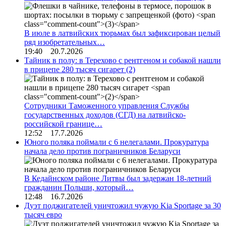
В июле в латвийских тюрьмах был зафиксирован целый
ряд изобретательных…
19:40 20.7.2026
Тайник в полу: в Терехово с рентгеном и собакой нашли
в прицепе 280 тысяч сигарет
(2)
Сотрудники Таможенного управления Службы
государственных доходов (СГД) на латвийско-
российской границе…
12:52 17.7.2026
Юного поляка поймали с 6 нелегалами. Прокуратура
начала дело против пограничников Беларуси
В Кедайнском районе Литвы был задержан 18-летний
гражданин Польши, который…
12:48 16.7.2026
Дуэт поджигателей уничтожил чужую Kia Sportage за 30
тысяч евро