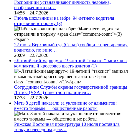
Госполиции устанавливают личность человека,
изображенного на…
14:56 24.7.2026
Гибель школьницы на зебре: 94-летнего водителя
отправили в тюрьму
(3)
22 июля Верховный суд (Сенат) сообщил: престарелому
водителю, по вине…
20:09 22.7.2026
«Латвийский маршрут»: 19-летний "таксист" запихал в
компактный кроссовер шесть азиатов
(1)
Сотрудники Службы охраны государственной границы
Литвы (VSAT) с местной полицией…
17:38 22.7.2026
Мать 8 детей наказали за уклонение от алиментов:
вместо тюрьмы — общественные работы
Рижская Восточная прокуратура 10 июля поставила
точку в очередном деле…