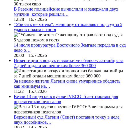
В Резекне полицейские вычислили и задержали двух
мужчин, которые решили…
12:28 16.7.2026
"Убивать не хотела": женщину отправляют под суд за 5
ударов ножом в гостя
14 июля прокуратура Восточного Земгале передала в суд
дело о…
20:00 15.7.2026
Инвестиции в воздух и звонки «из банка»: латвийцы за
7 дней отдали мошенникам более 360 000
За неделю жители Латвии снова умудрились обеднеть
как минимум на…
11:22 15.7.2026
Везли 13 индусов в кузове IVECO: 5 лет тюрьмы для
перевозчиков нелегалов
Верховный суд Латвии (Сенат) поставил точку в деле
двух пособников…
18:02 14.7.2026