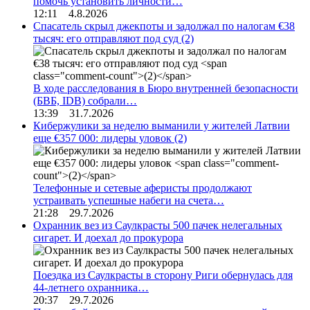
помочь установить личности…
12:11 4.8.2026
Спасатель скрыл джекпоты и задолжал по налогам €38
тысяч: его отправляют под суд
(2)
В ходе расследования в Бюро внутренней безопасности
(БВБ, IDB) собрали…
13:39 31.7.2026
Кибержулики за неделю выманили у жителей Латвии
еще €357 000: лидеры уловок
(2)
Телефонные и сетевые аферисты продолжают
устраивать успешные набеги на счета…
21:28 29.7.2026
Охранник вез из Саулкрасты 500 пачек нелегальных
сигарет. И доехал до прокурора
Поездка из Саулкрасты в сторону Риги обернулась для
44-летнего охранника…
20:37 29.7.2026