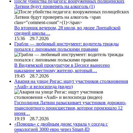
После убийства педагога: вооруженных полицейских
Латвии будут проверять на алкоголь
(1)
Во вторник вечером, 28 июля, во дворе Лиепайской
средней школы…
15:36 29.7.2026
Грабли — любимый инструмент: водитель трижды
попался с липовыми польскими правами
В Видземской прокуратуре в Цесисе вынесено
наказание местному жителю, который…
19:45 28.7.2026
Авария на улице Ригас: ищут участников столкновения
«Audi» и велосипеда (видео)
Госполиция Латвии разыскивает участников дорожно-
транспортного происшествия, которое произошло 12
июня…
19:19 28.7.2026
«Помощь» с двойным дном: украла у соседа с
онкологией 3000 евро через Smart-ID