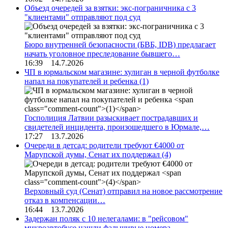
Объезд очередей за взятки: экс-пограничника с 3
"клиентами" отправляют под суд
Бюро внутренней безопасности (БВБ, IDB) предлагает
начать уголовное преследование бывшего…
16:39 14.7.2026
ЧП в юрмальском магазине: хулиган в черной футболке
напал на покупателей и ребенка
(1)
Госполиция Латвии разыскивает пострадавших и
свидетелей инцидента, произошедшего в Юрмале,…
17:27 13.7.2026
Очереди в детсад: родители требуют €4000 от
Марупской думы, Сенат их поддержал
(4)
Верховный суд (Сенат) отправил на новое рассмотрение
отказ в компенсации…
16:44 13.7.2026
Задержан поляк с 10 нелегалами: в "рейсовом"
микроавтобусе нашли фальшивые номера