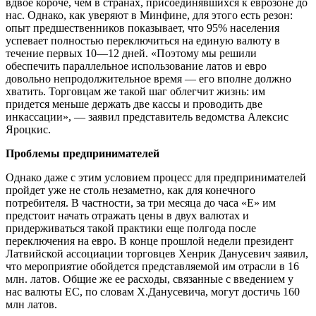
вдвое короче, чем в странах, присоединявшихся к еврозоне до
нас. Однако, как уверяют в Минфине, для этого есть резон:
опыт предшественников показывает, что 95% населения
успевает полностью переключиться на единую валюту в
течение первых 10—12 дней. «Поэтому мы решили
обеспечить параллельное использование латов и евро
довольно непродолжительное время — его вполне должно
хватить. Торговцам же такой шаг облегчит жизнь: им
придется меньше держать две кассы и проводить две
инкассации», — заявил представитель ведомства Алексис
Яроцкис.
Проблемы предпринимателей
Однако даже с этим условием процесс для предпринимателей
пройдет уже не столь незаметно, как для конечного
потребителя. В частности, за три месяца до часа «Е» им
предстоит начать отражать цены в двух валютах и
придерживаться такой практики еще полгода после
переключения на евро. В конце прошлой недели президент
Латвийской ассоциации торговцев Хенрик Данусевич заявил,
что мероприятие обойдется представляемой им отрасли в 16
млн. латов. Общие же ее расходы, связанные с введением у
нас валюты ЕС, по словам Х.Данусевича, могут достичь 160
млн латов.