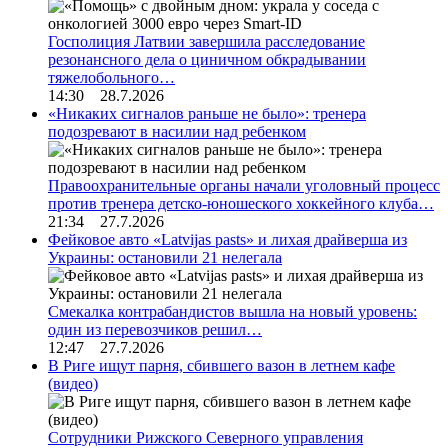
Госполиция Латвии завершила расследование
резонансного дела о циничном обкрадывании
тяжелобольного…
14:30 28.7.2026
«Никаких сигналов раньше не было»: тренера
подозревают в насилии над ребенком
Правоохранительные органы начали уголовный процесс
против тренера детско-юношеского хоккейного клуба…
21:34 27.7.2026
Фейковое авто «Latvijas pasts» и лихая драйверша из
Украины: остановили 21 нелегала
Смекалка контрабандистов вышла на новый уровень:
один из перевозчиков решил…
12:47 27.7.2026
В Риге ищут парня, сбившего вазон в летнем кафе
(видео)
Сотрудники Рижского Северного управления