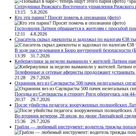
Сотрудники Рижского Восточного управления Рижского 
13:15 5.8.2026
Кто эти парни? Просят помочь в опознании (фото)
Госполиция Латвии обращается к жителям с просьбой п
12:11 4.8.2026
Спасатель скрыл джекпоты и задолжал по налогам €38 ты
В ходе расследования в Бюро внутренней безопасности 
13:39 31.7.2026
Кибержулики за неделю выманили у жителей Латвии еще
Телефонные и сетевые аферисты продолжают устраивать
21:28 29.7.2026
Охранник вез из Саулкрасты 500 пачек нелегальных сигар
Поездка из Саулкрасты в сторону Риги обернулась для 4
20:37 29.7.2026
После убийства педагога: вооруженных полицейских Лат
Во вторник вечером, 28 июля, во дворе Лиепайской сре
15:36 29.7.2026
Грабли — любимый инструмент: водитель трижды попал