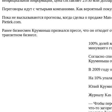
неофициальной информации, цена составляет 25-30 млн доллар
Переговоры идут с четырьмя компаниями. Как вероятный покуп
Пока не высказываются прогнозы, когда сделка о продаже Man-T
Pietiek.com.
Ранее бизнесмен Круминьш признался прессе, что он отходит о
транзитном бизнесе.
100% долей к
минувшего го
Согласно спи
Круминьша от
В 2009 году о
На 10% упала 
Юлий Круминь
Журналу Kas 
— Чтобы пере
что-то загори