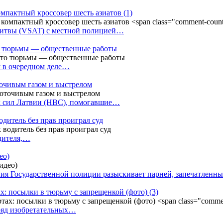
омпактный кроссовер шесть азиатов
(1)
Литвы (VSAT) с местной полицией…
сто тюрьмы — общественные работы
у в очередном деле…
точивым газом и выстрелом
х сил Латвии (НВС), помогавшие…
одитель без прав проиграл суд
одителя,…
ео)
ния Государственной полиции разыскивает парней, запечатлен
х: посылки в тюрьму с запрещенкой (фото)
(3)
ряд изобретательных…