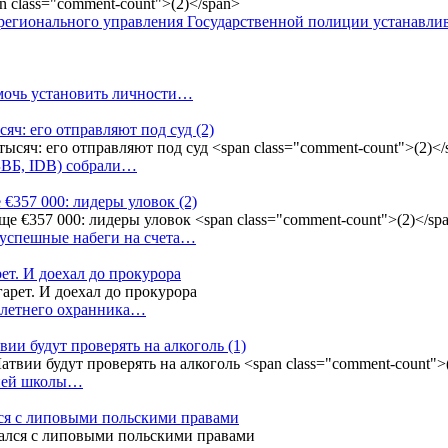
регионального управления Государственной полиции устанавл
омочь установить личности…
сяч: его отправляют под суд
(2)
(БВБ, IDB) собрали…
 €357 000: лидеры уловок
(2)
 успешные набеги на счета…
ет. И доехал до прокурора
4-летнего охранника…
вии будут проверять на алкоголь
(1)
дней школы…
ся с липовыми польскими правами