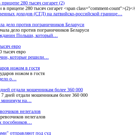
в прицепе 280 тысяч сигарет
(2)
енных доходов (СГД) на латвийско-российской границе…
ала дело против пограничников Беларуси
ражданин Польши, который…
тысяч евро
жчин, которые решили…
даров ножом в гостя
 дело о…
7 дней отдали мошенникам более 360 000
ак минимум на…
евозчиков нелегалов
вух пособников…
тами" отправляют под суд