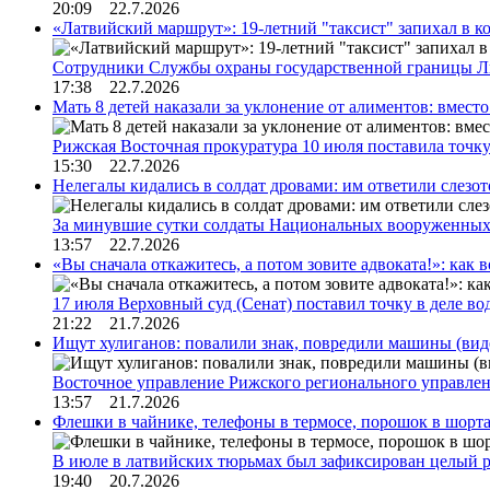
20:09 22.7.2026
«Латвийский маршрут»: 19-летний "таксист" запихал в к
Сотрудники Службы охраны государственной границы 
17:38 22.7.2026
Мать 8 детей наказали за уклонение от алиментов: вме
Рижская Восточная прокуратура 10 июля поставила точк
15:30 22.7.2026
Нелегалы кидались в солдат дровами: им ответили слезо
За минувшие сутки солдаты Национальных вооруженны
13:57 22.7.2026
«Вы сначала откажитесь, а потом зовите адвоката!»: как в
17 июля Верховный суд (Сенат) поставил точку в деле в
21:22 21.7.2026
Ищут хулиганов: повалили знак, повредили машины (вид
Восточное управление Рижского регионального управле
13:57 21.7.2026
Флешки в чайнике, телефоны в термосе, порошок в шорта
В июле в латвийских тюрьмах был зафиксирован целый 
19:40 20.7.2026