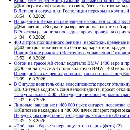
Килограмм амфетамина, газовик, боевые патроны: задер
В Латгалии сотрудники Госполиции перекрыли крупный
16:54 6.8.2026
Нападение в Вецаки и развращение малолетних: об арест
В Рижском регионе за последнее время проведена серия 
14:34 6.8.2026
400 литров похищенного бензина, наркотики, краденые н
Полицейские рижского Восточного управления Госполиц
13:52 6.8.2026
Обгон на трассе А8 стоил водителю BMW 1400 евро и пра
Очередной лихач решил устроить ралли на трассе под Е
13:09 6.8.2026
В Сигулде водитель сбил велосипедиста: просят откликн
1 августа около 14:00 в Сигулде произошло дорожно-тр
12:32 6.8.2026
Липовые накладные и 480 000 пачек сигарет: перевозка 
Перед судом предстанет дуэт дельцов, которые из Латви
15:35 5.8.2026
«Побывал в баре»: теперь ищут этого парня (фото)
(2)