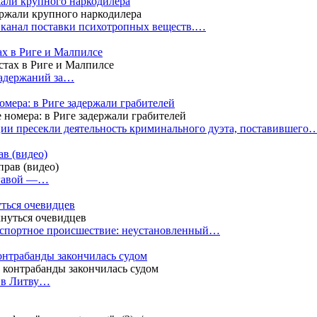
жали крупного наркодилера
 канал поставки психотропных веществ.…
ах в Риге и Малпилсе
задержаний за…
омера: в Риге задержали грабителей
ии пресекли деятельность криминального дуэта, поставившего
в (видео)
лгавой —…
уться очевидцев
анспортное происшествие: неустановленный…
контрабанды закончилась судом
и в Литву…