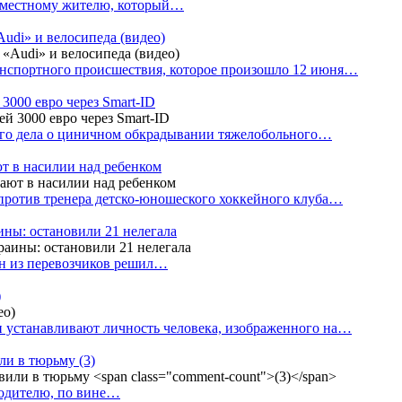
е местному жителю, который…
udi» и велосипеда (видео)
анспортного происшествия, которое произошло 12 июня…
3000 евро через Smart-ID
ого дела о циничном обкрадывании тяжелобольного…
т в насилии над ребенком
против тренера детско-юношеского хоккейного клуба…
аины: остановили 21 нелегала
ин из перевозчиков решил…
)
 устанавливают личность человека, изображенного на…
или в тюрьму
(3)
водителю, по вине…