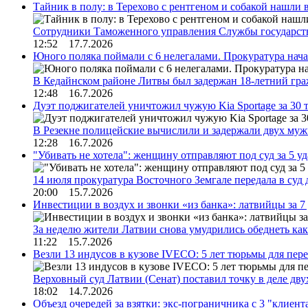
Тайник в полу: в Терехово с рентгеном и собакой нашли 
Сотрудники Таможенного управления Службы государств
12:52 17.7.2026
Юного поляка поймали с 6 нелегалами. Прокуратура нач
В Кедайнском районе Литвы был задержан 18-летний г
12:48 16.7.2026
Дуэт поджигателей уничтожил чужую Kia Sportage за 30 
В Резекне полицейские вычислили и задержали двух му
12:28 16.7.2026
"Убивать не хотела": женщину отправляют под суд за 5 у
14 июля прокуратура Восточного Земгале передала в суд
20:00 15.7.2026
Инвестиции в воздух и звонки «из банка»: латвийцы за 
За неделю жители Латвии снова умудрились обеднеть к
11:22 15.7.2026
Везли 13 индусов в кузове IVECO: 5 лет тюрьмы для пер
Верховный суд Латвии (Сенат) поставил точку в деле д
18:02 14.7.2026
Объезд очередей за взятки: экс-пограничника с 3 "клиен