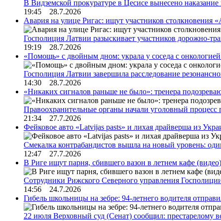
В Видземской прокуратуре в Цесисе вынесено наказани
19:45 28.7.2026
Авария на улице Ригас: ищут участников столкновения «A
Госполиция Латвии разыскивает участников дорожно-тр
19:19 28.7.2026
«Помощь» с двойным дном: украла у соседа с онкологией 
Госполиция Латвии завершила расследование резонансн
14:30 28.7.2026
«Никаких сигналов раньше не было»: тренера подозреваю
Правоохранительные органы начали уголовный процесс 
21:34 27.7.2026
Фейковое авто «Latvijas pasts» и лихая драйверша из Укр
Смекалка контрабандистов вышла на новый уровень: од
12:47 27.7.2026
В Риге ищут парня, сбившего вазон в летнем кафе (видео
Сотрудники Рижского Северного управления Госполиции
14:56 24.7.2026
Гибель школьницы на зебре: 94-летнего водителя отправ
22 июля Верховный суд (Сенат) сообщил: престарелому 