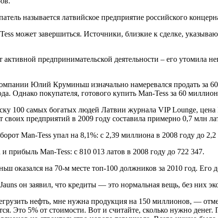
ов.
атель называется латвийское предприятие российского концерн
ess может завершиться. Источники, близкие к сделке, указывают
т активной предпринимательской деятельности – его утомила не
омпании Юлий Круминьш изначально намеревался продать за 60 
да. Однако покупателя, готового купить Man-Tess за 60 миллион
ску 100 самых богатых людей Латвии журнала VIP Lounge, цена 
 своих предприятий в 2009 году составила примерно 0,7 млн ла
борот Man-Tess упал на 8,1%: с 2,39 миллиона в 2008 году до 2,
и прибыль Man-Tess: с 810 013 латов в 2008 году до 722 347.
ш оказался на 70-м месте топ-100 должников за 2010 год. Его до
Jauns он заявил, что кредиты — это нормальная вещь, без них э
грузить нефть, мне нужна продукция на 150 миллионов, — отме
тся. Это 5% от стоимости. Вот и считайте, сколько нужно денег.