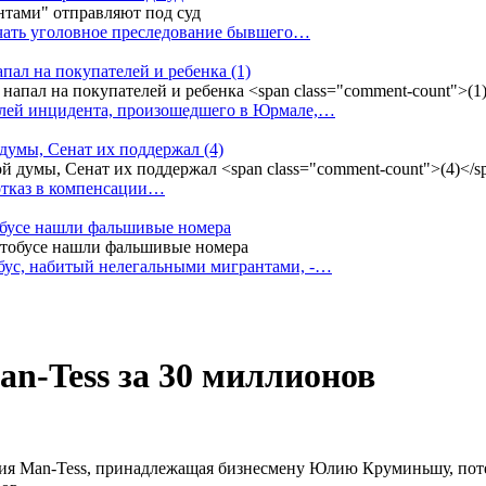
ачать уголовное преследование бывшего…
апал на покупателей и ребенка
(1)
елей инцидента, произошедшего в Юрмале,…
 думы, Сенат их поддержал
(4)
 отказ в компенсации…
тобусе нашли фальшивые номера
бус, набитый нелегальными мигрантами, -…
n-Tess за 30 миллионов
ния Man-Tess, принадлежащая бизнесмену Юлию Круминьшу, поте