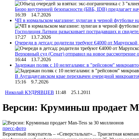
Бюро внутренней безопасности (БВБ, IDB) предлагает н
16:39 14.7.2026
ЧП в юрмальском магазине: хулиган в черной футболке н
Госполиция Латвии разыскивает пострадавших и свидет
17:27 13.7.2026
Очереди в детсад: родители требуют €4000 от Марупской
Верховный суд (Сенат) отправил на новое рассмотрение
16:44 13.7.2026
Задержан поляк с 10 нелегалами: в "рейсовом" микроав
В Аугшдаугавском крае перехвачен очередной микроавто
15:16 9.7.2026
Николай КУДРЯВЦЕВ
11:48 25.1.2011
Версии: Круминьш продает Ma
пресс-фото
Вероятный покупатель – «Северстальлат»... Транзитная компа