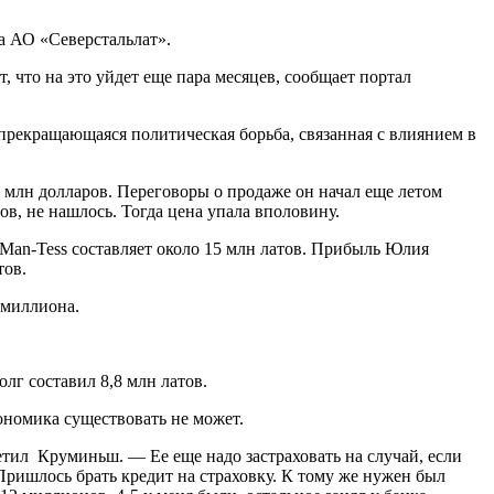
а АО «Северстальлат».
, что на это уйдет еще пара месяцев, сообщает портал
прекращающаяся политическая борьба, связанная с влиянием в
млн долларов. Переговоры о продаже он начал еще летом
ов, не нашлось. Тогда цена упала вполовину.
Man-Tess составляет около 15 млн латов. Прибыль Юлия
тов.
2 миллиона.
лг составил 8,8 млн латов.
кономика существовать не может.
тил Круминьш. — Ее еще надо застраховать на случай, если
 Пришлось брать кредит на страховку. К тому же нужен был