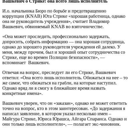
Вашкевич о Стрике: она всего лишь исполнитель
И.о. начальника Бюро по борьбе и предотвращению
коррупции (KNAB) Юта Стрике «хорошая работница, однако
она не руководитель учреждения», считает Владимир
Вашкевич, обвиняемый KNAB во взяточничестве.
«Она может проследить, профессионально задержать,
допросить, собрать информацию — она хорошая сотрудница,
однако до хорошего руководителя учреждения ей далеко. У
меня, между прочим, был и хороший опыт сотрудничества со
Стрике, еще во времен Полиции безопасности», —
вспоминает Вашкевич.
Отвечая на вопрос, преследует ли его Стрике, Вашкевич
ответил: «Она всего лишь исполнитель. Обижаться на нее – то
же самое, что обижаться на грабли, на которые наступил.
Однако вряд ли я смогу в ближайшее время назвать
конкретные имена».
Вашкевич уверен, что он «заказан», однако не может ответить
точно на вопрос, кто в этом заинтересован. «До задержания я
написал заявление, в котором указал несколько имен –
Майгура Стрике, Юриса Юрашса, Айгара Спаранса. Однако и
они только лишь исполнители», — полагает экс-чиновник.