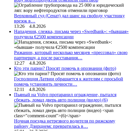
Верховный суд (Сенат) дал шанс на свободу участнику
врезок в…
13:26 4.8.2026
Нападения, слежка, письма через «Swedbank»: «бывшая»
получила €2500 компенсации
Рижанин, который несколько месяцев «прессовал» свою
партнершу, а после расставания…
12:27 4.8.2026
Кто эти парни? Просят помочь в опознании (фото)
Госполиция Латвии обращается к жителям с просьбой
помочь установить личности…
12:11 4.8.2026
Пьяный на Volvo протаранил ограждение, пытался
сбежать, ломал дверь авто полиции (видео)
(6)
Ночная поездка нетрезвого водителя по рижскому
району Дзирциемс превратилась в…