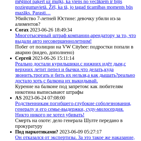
mēģinot paķert uz muļķi, ka viens no vecākiem ir bijis
noziegumavietā. Žēl, ka tā, jo tagad ticamības moments būs
mazāks. Parasti…
Убийство 7-летней Юстине: девочку убили из-за
алиментов?
Corax
2023-06-26 18:49:34
Многотысячный штраф компании-арендатору за то, что
выдали авто несовершеннолетним!
Побег от полиции на VW Citybee: подростки попали в
аварию (видео, дополнено)
Сергей
2023-06-26 15:11:14
Реально достали курильщики.с нижних идёт дым,с
верхних летит пепел и бычки.что делать,куда
звонить.трогать и бить их нельзя,а как дышать?реально
достало хоть с балкона их выкидывай.
Курение на балконе под запретом: как любителям
никотина выписывают штрафы
AS
2023-06-24 07:08:00
Родственникам погибшего-глубокие соболезнования,
генералу и его семье-выдержки, суду-милосердия.
Никто никого не хотел убивать!
Смерть на охоте: дело генерала Шулте передано в
прокуратуру
Под наркотиками?
2023-06-09 05:27:17
Он отказался от экспертизы. За это такое же наказание,