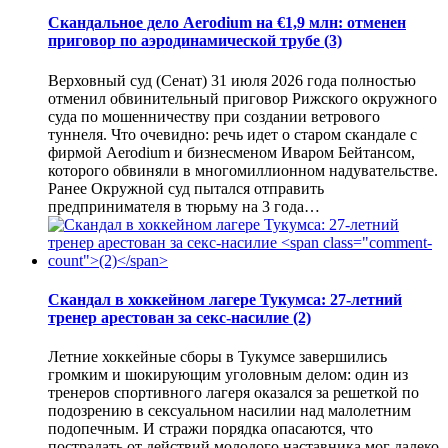
Скандальное дело Aerodium на €1,9 млн: отменен
приговор по аэродинамической трубе
(3)
Верховный суд (Сенат) 31 июля 2026 года полностью
отменил обвинительный приговор Рижского окружного
суда по мошенничеству при создании ветрового
туннеля. Что очевидно: речь идет о старом скандале с
фирмой Aerodium и бизнесменом Иваром Бейтансом,
которого обвиняли в многомиллионном надувательстве.
Ранее Окружной суд пытался отправить
предпринимателя в тюрьму на 3 года…
Скандал в хоккейном лагере Тукумса: 27-летний
тренер арестован за секс-насилие
(2)
Летние хоккейные сборы в Тукумсе завершились
громким и шокирующим уголовным делом: один из
тренеров спортивного лагеря оказался за решеткой по
подозрению в сексуальном насилии над малолетним
подопечным. И стражи порядка опасаются, что
пострадать от действий молодого наставника мог далеко