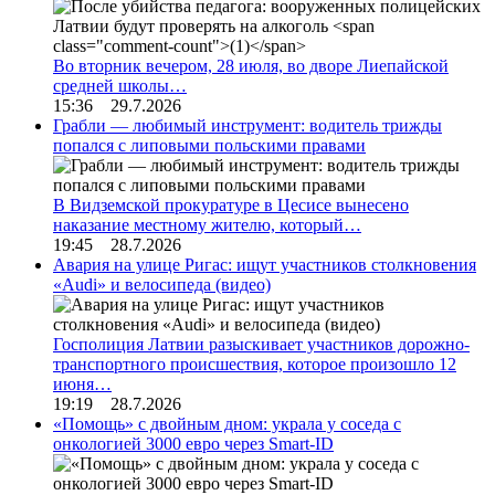
Во вторник вечером, 28 июля, во дворе Лиепайской
средней школы…
15:36 29.7.2026
Грабли — любимый инструмент: водитель трижды
попался с липовыми польскими правами
В Видземской прокуратуре в Цесисе вынесено
наказание местному жителю, который…
19:45 28.7.2026
Авария на улице Ригас: ищут участников столкновения
«Audi» и велосипеда (видео)
Госполиция Латвии разыскивает участников дорожно-
транспортного происшествия, которое произошло 12
июня…
19:19 28.7.2026
«Помощь» с двойным дном: украла у соседа с
онкологией 3000 евро через Smart-ID