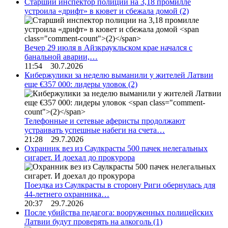
Старший инспектор полиции на 3,18 промилле
устроила «дрифт» в кювет и сбежала домой
(2)
Вечер 29 июля в Айзкраукльском крае начался с
банальной аварии,…
11:54 30.7.2026
Кибержулики за неделю выманили у жителей Латвии
еще €357 000: лидеры уловок
(2)
Телефонные и сетевые аферисты продолжают
устраивать успешные набеги на счета…
21:28 29.7.2026
Охранник вез из Саулкрасты 500 пачек нелегальных
сигарет. И доехал до прокурора
Поездка из Саулкрасты в сторону Риги обернулась для
44-летнего охранника…
20:37 29.7.2026
После убийства педагога: вооруженных полицейских
Латвии будут проверять на алкоголь
(1)