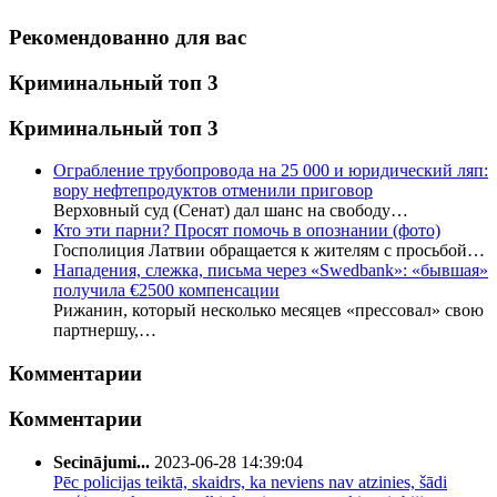
Рекомендованно для вас
Криминальный топ 3
Криминальный топ 3
Ограбление трубопровода на 25 000 и юридический ляп:
вору нефтепродуктов отменили приговор
Верховный суд (Сенат) дал шанс на свободу…
Кто эти парни? Просят помочь в опознании (фото)
Госполиция Латвии обращается к жителям с просьбой…
Нападения, слежка, письма через «Swedbank»: «бывшая»
получила €2500 компенсации
Рижанин, который несколько месяцев «прессовал» свою
партнершу,…
Комментарии
Комментарии
Secinājumi...
2023-06-28 14:39:04
Pēc policijas teiktā, skaidrs, ka neviens nav atzinies, šādi