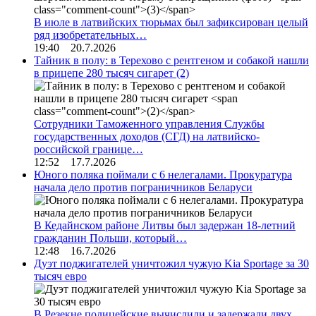
В июле в латвийских тюрьмах был зафиксирован целый
ряд изобретательных…
19:40 20.7.2026
Тайник в полу: в Терехово с рентгеном и собакой нашли
в прицепе 280 тысяч сигарет
(2)
Сотрудники Таможенного управления Службы
государственных доходов (СГД) на латвийско-
российской границе…
12:52 17.7.2026
Юного поляка поймали с 6 нелегалами. Прокуратура
начала дело против пограничников Беларуси
В Кедайнском районе Литвы был задержан 18-летний
гражданин Польши, который…
12:48 16.7.2026
Дуэт поджигателей уничтожил чужую Kia Sportage за 30
тысяч евро
В Резекне полицейские вычислили и задержали двух