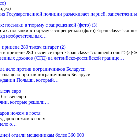
ео)
ния Государственной полиции разыскивает парней, запечатлен
х: посылки в тюрьму с запрещенкой (фото)
(3)
ряд изобретательных…
в прицепе 280 тысяч сигарет
(2)
енных доходов (СГД) на латвийско-российской границе…
ала дело против пограничников Беларуси
ражданин Польши, который…
тысяч евро
жчин, которые решили…
даров ножом в гостя
 дело о…
7 дней отдали мошенникам более 360 000