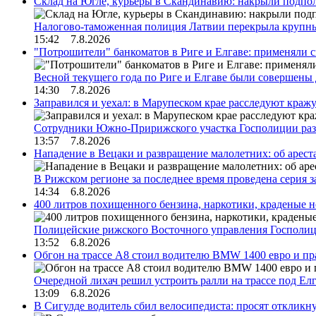
Склад на Югле, курьеры в Скандинавию: накрыли подполь
Налогово-таможенная полиция Латвии перекрыла крупны
15:42 7.8.2026
"Потрошители" банкоматов в Риге и Елгаве: применяли с
Весной текущего года по Риге и Елгаве были совершены
14:30 7.8.2026
Заправился и уехал: в Марупеском крае расследуют краж
Сотрудники Южно-Пририжского участка Госполиции раз
13:57 7.8.2026
Нападение в Вецаки и развращение малолетних: об арест
В Рижском регионе за последнее время проведена серия 
14:34 6.8.2026
400 литров похищенного бензина, наркотики, краденые н
Полицейские рижского Восточного управления Госполиц
13:52 6.8.2026
Обгон на трассе А8 стоил водителю BMW 1400 евро и пра
Очередной лихач решил устроить ралли на трассе под Е
13:09 6.8.2026
В Сигулде водитель сбил велосипедиста: просят откликн