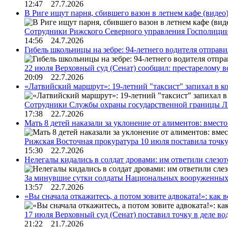
12:47 27.7.2026
В Риге ищут парня, сбившего вазон в летнем кафе (видео
Сотрудники Рижского Северного управления Госполиции
14:56 24.7.2026
Гибель школьницы на зебре: 94-летнего водителя отправ
22 июля Верховный суд (Сенат) сообщил: престарелому 
20:09 22.7.2026
«Латвийский маршрут»: 19-летний "таксист" запихал в к
Сотрудники Службы охраны государственной границы 
17:38 22.7.2026
Мать 8 детей наказали за уклонение от алиментов: вме
Рижская Восточная прокуратура 10 июля поставила точк
15:30 22.7.2026
Нелегалы кидались в солдат дровами: им ответили слезо
За минувшие сутки солдаты Национальных вооруженны
13:57 22.7.2026
«Вы сначала откажитесь, а потом зовите адвоката!»: как в
17 июля Верховный суд (Сенат) поставил точку в деле в
21:22 21.7.2026