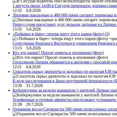
1 августа около 14:00 в Сигулде произошло дорожно-тр
12:32 6.8.2026
Липовые накладные и 480 000 пачек сигарет: перевозка 
Перед судом предстанет дуэт дельцов, которые из Латви
15:35 5.8.2026
«Побывал в баре»: теперь ищут этого парня (фото)
(2)
Сотрудники Рижского Восточного управления Рижского 
13:15 5.8.2026
Кто эти парни? Просят помочь в опознании (фото)
Госполиция Латвии обращается к жителям с просьбой п
12:11 4.8.2026
Спасатель скрыл джекпоты и задолжал по налогам €38 ты
В ходе расследования в Бюро внутренней безопасности 
13:39 31.7.2026
Кибержулики за неделю выманили у жителей Латвии еще
Телефонные и сетевые аферисты продолжают устраивать
21:28 29.7.2026
Охранник вез из Саулкрасты 500 пачек нелегальных сигар