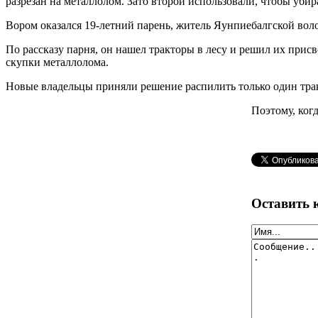
разрезан на металлолом. Зато второй использовали, чтобы убира
Вором оказался 19-летний парень, житель Яунпиебалгской воло
По рассказу парня, он нашел тракторы в лесу и решил их присв
скупки металлолома.
Новые владельцы приняли решение распилить только один тракт
Поэтому, ког
Оставить 