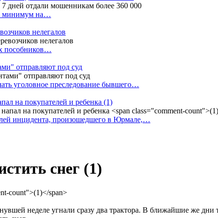
ак минимум на…
евозчиков нелегалов
вух пособников…
тами" отправляют под суд
ачать уголовное преследование бывшего…
апал на покупателей и ребенка
(1)
елей инцидента, произошедшего в Юрмале,…
истить снег
(1)
нувшей неделе угнали сразу два трактора. В ближайшие же дни т