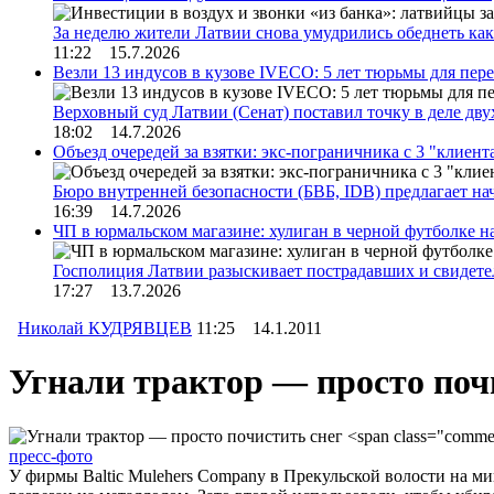
За неделю жители Латвии снова умудрились обеднеть к
11:22 15.7.2026
Везли 13 индусов в кузове IVECO: 5 лет тюрьмы для пер
Верховный суд Латвии (Сенат) поставил точку в деле д
18:02 14.7.2026
Объезд очередей за взятки: экс-пограничника с 3 "клиен
Бюро внутренней безопасности (БВБ, IDB) предлагает н
16:39 14.7.2026
ЧП в юрмальском магазине: хулиган в черной футболке н
Госполиция Латвии разыскивает пострадавших и свидет
17:27 13.7.2026
Николай КУДРЯВЦЕВ
11:25 14.1.2011
Угнали трактор — просто поч
пресс-фото
У фирмы Baltic Mulehers Company в Прекульской волости на ми