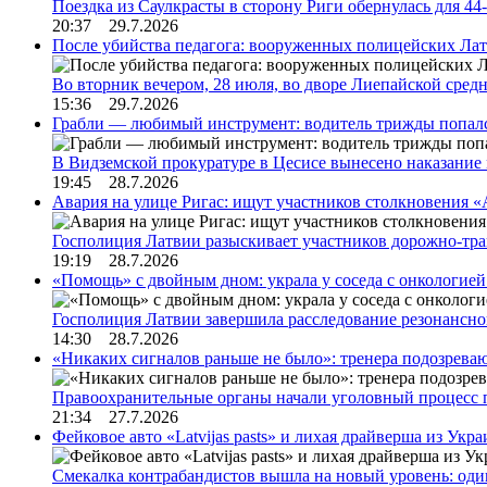
Поездка из Саулкрасты в сторону Риги обернулась для 4
20:37 29.7.2026
После убийства педагога: вооруженных полицейских Лат
Во вторник вечером, 28 июля, во дворе Лиепайской сре
15:36 29.7.2026
Грабли — любимый инструмент: водитель трижды попал
В Видземской прокуратуре в Цесисе вынесено наказани
19:45 28.7.2026
Авария на улице Ригас: ищут участников столкновения «A
Госполиция Латвии разыскивает участников дорожно-тр
19:19 28.7.2026
«Помощь» с двойным дном: украла у соседа с онкологией 
Госполиция Латвии завершила расследование резонансн
14:30 28.7.2026
«Никаких сигналов раньше не было»: тренера подозреваю
Правоохранительные органы начали уголовный процесс 
21:34 27.7.2026
Фейковое авто «Latvijas pasts» и лихая драйверша из Укр
Смекалка контрабандистов вышла на новый уровень: од