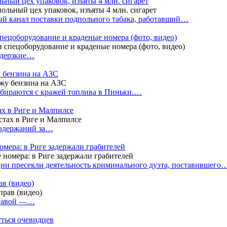
ный цех упаковок, изъяты 4 млн. сигарет
й канал поставки подпольного табака, работавший…
пецоборудование и краденые номера (фото, видео)
 дерзкие…
у бензина на АЗС
бираются с кражей топлива в Пиньки.…
ах в Риге и Малпилсе
задержаний за…
омера: в Риге задержали грабителей
ии пресекли деятельность криминального дуэта, поставившего
в (видео)
лгавой —…
уться очевидцев