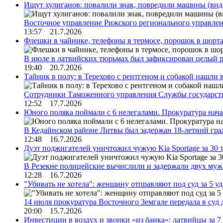
Ищут хулиганов: повалили знак, повредили машины (вид
Восточное управление Рижского регионального управле
13:57 21.7.2026
Флешки в чайнике, телефоны в термосе, порошок в шорта
В июле в латвийских тюрьмах был зафиксирован целый 
19:40 20.7.2026
Тайник в полу: в Терехово с рентгеном и собакой нашли 
Сотрудники Таможенного управления Службы государств
12:52 17.7.2026
Юного поляка поймали с 6 нелегалами. Прокуратура нач
В Кедайнском районе Литвы был задержан 18-летний г
12:48 16.7.2026
Дуэт поджигателей уничтожил чужую Kia Sportage за 30 
В Резекне полицейские вычислили и задержали двух му
12:28 16.7.2026
"Убивать не хотела": женщину отправляют под суд за 5 у
14 июля прокуратура Восточного Земгале передала в суд
20:00 15.7.2026
Инвестиции в воздух и звонки «из банка»: латвийцы за 