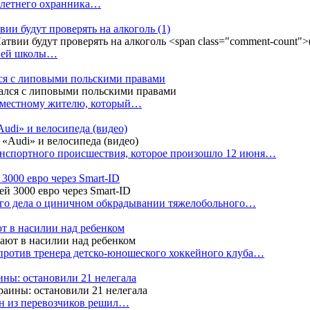
4-летнего охранника…
вии будут проверять на алкоголь
(1)
дней школы…
ся с липовыми польскими правами
е местному жителю, который…
udi» и велосипеда (видео)
анспортного происшествия, которое произошло 12 июня…
3000 евро через Smart-ID
ого дела о циничном обкрадывании тяжелобольного…
т в насилии над ребенком
против тренера детско-юношеского хоккейного клуба…
аины: остановили 21 нелегала
ин из перевозчиков решил…