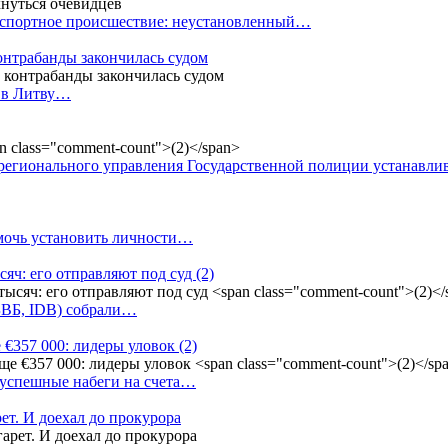
анспортное происшествие: неустановленный…
контрабанды закончилась судом
и в Литву…
регионального управления Государственной полиции устанавл
омочь установить личности…
сяч: его отправляют под суд
(2)
(БВБ, IDB) собрали…
 €357 000: лидеры уловок
(2)
 успешные набеги на счета…
ет. И доехал до прокурора