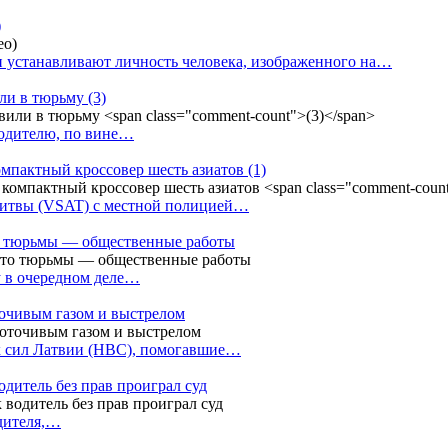
)
 устанавливают личность человека, изображенного на…
или в тюрьму
(3)
водителю, по вине…
омпактный кроссовер шесть азиатов
(1)
Литвы (VSAT) с местной полицией…
сто тюрьмы — общественные работы
у в очередном деле…
точивым газом и выстрелом
х сил Латвии (НВС), помогавшие…
одитель без прав проиграл суд
одителя,…