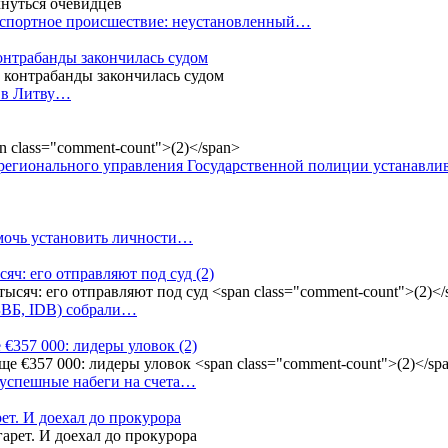
анспортное происшествие: неустановленный…
контрабанды закончилась судом
и в Литву…
регионального управления Государственной полиции устанавл
омочь установить личности…
сяч: его отправляют под суд
(2)
(БВБ, IDB) собрали…
 €357 000: лидеры уловок
(2)
 успешные набеги на счета…
ет. И доехал до прокурора