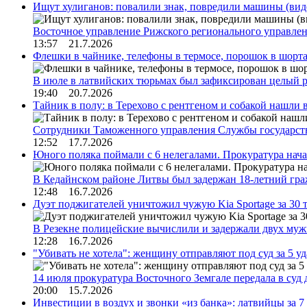
Ищут хулиганов: повалили знак, повредили машины (вид
Восточное управление Рижского регионального управле
13:57 21.7.2026
Флешки в чайнике, телефоны в термосе, порошок в шорта
В июле в латвийских тюрьмах был зафиксирован целый 
19:40 20.7.2026
Тайник в полу: в Терехово с рентгеном и собакой нашли 
Сотрудники Таможенного управления Службы государств
12:52 17.7.2026
Юного поляка поймали с 6 нелегалами. Прокуратура нач
В Кедайнском районе Литвы был задержан 18-летний г
12:48 16.7.2026
Дуэт поджигателей уничтожил чужую Kia Sportage за 30 
В Резекне полицейские вычислили и задержали двух му
12:28 16.7.2026
"Убивать не хотела": женщину отправляют под суд за 5 у
14 июля прокуратура Восточного Земгале передала в суд
20:00 15.7.2026
Инвестиции в воздух и звонки «из банка»: латвийцы за 