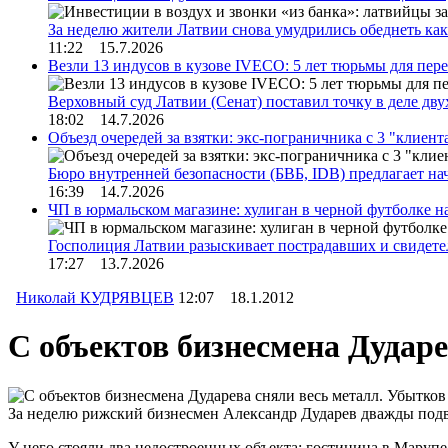
За неделю жители Латвии снова умудрились обеднеть к
11:22 15.7.2026
Везли 13 индусов в кузове IVECO: 5 лет тюрьмы для пер
Верховный суд Латвии (Сенат) поставил точку в деле д
18:02 14.7.2026
Объезд очередей за взятки: экс-пограничника с 3 "клиен
Бюро внутренней безопасности (БВБ, IDB) предлагает н
16:39 14.7.2026
ЧП в юрмальском магазине: хулиган в черной футболке н
Госполиция Латвии разыскивает пострадавших и свидет
17:27 13.7.2026
Николай КУДРЯВЦЕВ
12:07 18.1.2012
С объектов бизнесмена Дударе
За неделю рижский бизнесмен Александр Дударев дважды подв
У него стояли два недостроенных объекта: гостиница в Марупе