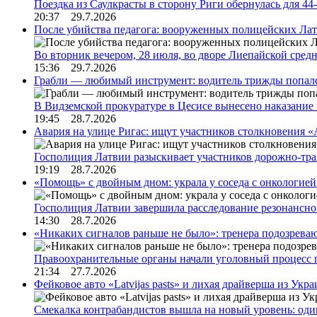
Поездка из Саулкрасты в сторону Риги обернулась для 4
20:37 29.7.2026
После убийства педагога: вооруженных полицейских Лат
Во вторник вечером, 28 июля, во дворе Лиепайской сре
15:36 29.7.2026
Грабли — любимый инструмент: водитель трижды попал
В Видземской прокуратуре в Цесисе вынесено наказани
19:45 28.7.2026
Авария на улице Ригас: ищут участников столкновения «A
Госполиция Латвии разыскивает участников дорожно-тр
19:19 28.7.2026
«Помощь» с двойным дном: украла у соседа с онкологией 
Госполиция Латвии завершила расследование резонансн
14:30 28.7.2026
«Никаких сигналов раньше не было»: тренера подозреваю
Правоохранительные органы начали уголовный процесс 
21:34 27.7.2026
Фейковое авто «Latvijas pasts» и лихая драйверша из Укр
Смекалка контрабандистов вышла на новый уровень: од