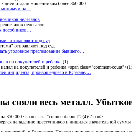
ак минимум на…
евозчиков нелегалов
вух пособников…
тами" отправляют под суд
ачать уголовное преследование бывшего…
апал на покупателей и ребенка
(1)
елей инцидента, произошедшего в Юрмале,…
ва сняли весь металл. Убытков
ергся нападению преступников и лишился значительной суммы 
 и санаторий в Балтэзерсе. Проекты пришлось приостановить из-