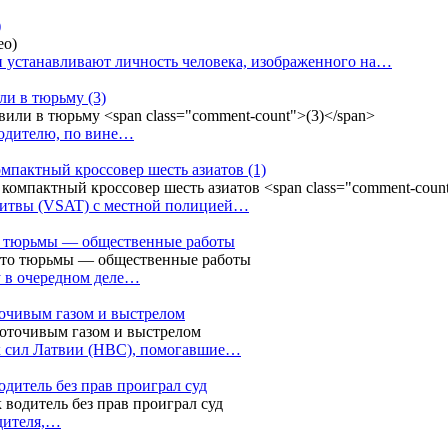
)
 устанавливают личность человека, изображенного на…
или в тюрьму
(3)
водителю, по вине…
омпактный кроссовер шесть азиатов
(1)
Литвы (VSAT) с местной полицией…
сто тюрьмы — общественные работы
у в очередном деле…
точивым газом и выстрелом
х сил Латвии (НВС), помогавшие…
одитель без прав проиграл суд
одителя,…