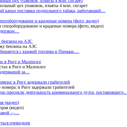
ный цех упаковок, изъяты 4 млн. сигарет
й канал поставки подпольного табака, работавший…
пецоборудование и краденые номера (фото, видео)
 дерзкие…
у бензина на АЗС
бираются с кражей топлива в Пиньки.…
ах в Риге и Малпилсе
задержаний за…
омера: в Риге задержали грабителей
ии пресекли деятельность криминального дуэта, поставившего
в (видео)
лгавой —…
уться очевидцев