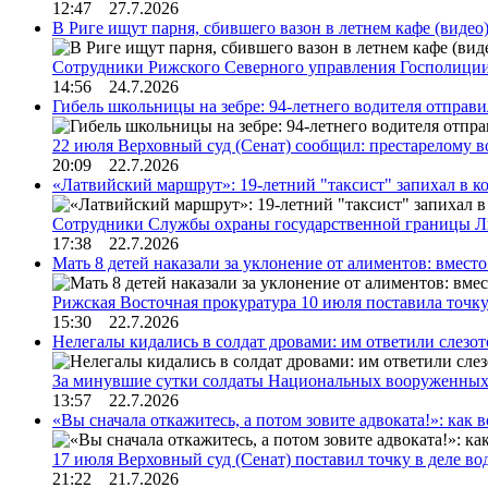
12:47 27.7.2026
В Риге ищут парня, сбившего вазон в летнем кафе (видео
Сотрудники Рижского Северного управления Госполиции
14:56 24.7.2026
Гибель школьницы на зебре: 94-летнего водителя отправ
22 июля Верховный суд (Сенат) сообщил: престарелому 
20:09 22.7.2026
«Латвийский маршрут»: 19-летний "таксист" запихал в к
Сотрудники Службы охраны государственной границы 
17:38 22.7.2026
Мать 8 детей наказали за уклонение от алиментов: вме
Рижская Восточная прокуратура 10 июля поставила точк
15:30 22.7.2026
Нелегалы кидались в солдат дровами: им ответили слезо
За минувшие сутки солдаты Национальных вооруженны
13:57 22.7.2026
«Вы сначала откажитесь, а потом зовите адвоката!»: как в
17 июля Верховный суд (Сенат) поставил точку в деле в
21:22 21.7.2026