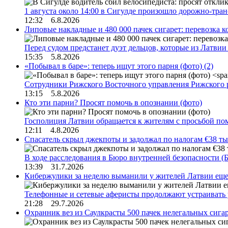
1 августа около 14:00 в Сигулде произошло дорожно-тр
12:32 6.8.2026
Липовые накладные и 480 000 пачек сигарет: перевозка 
Перед судом предстанет дуэт дельцов, которые из Латви
15:35 5.8.2026
«Побывал в баре»: теперь ищут этого парня (фото)
(2)
Сотрудники Рижского Восточного управления Рижского 
13:15 5.8.2026
Кто эти парни? Просят помочь в опознании (фото)
Госполиция Латвии обращается к жителям с просьбой п
12:11 4.8.2026
Спасатель скрыл джекпоты и задолжал по налогам €38 ты
В ходе расследования в Бюро внутренней безопасности 
13:39 31.7.2026
Кибержулики за неделю выманили у жителей Латвии еще
Телефонные и сетевые аферисты продолжают устраивать
21:28 29.7.2026
Охранник вез из Саулкрасты 500 пачек нелегальных сигар