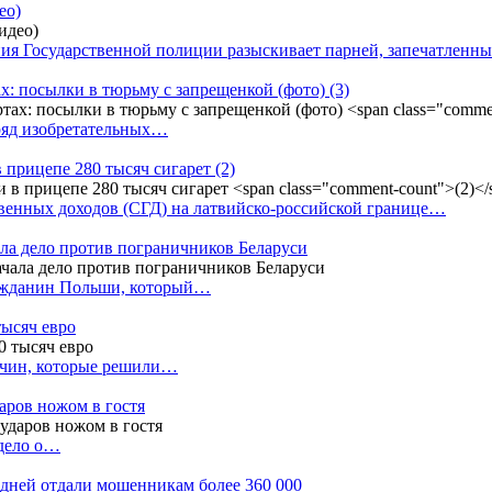
ео)
ния Государственной полиции разыскивает парней, запечатлен
х: посылки в тюрьму с запрещенкой (фото)
(3)
ряд изобретательных…
в прицепе 280 тысяч сигарет
(2)
енных доходов (СГД) на латвийско-российской границе…
ала дело против пограничников Беларуси
ражданин Польши, который…
тысяч евро
жчин, которые решили…
даров ножом в гостя
 дело о…
7 дней отдали мошенникам более 360 000