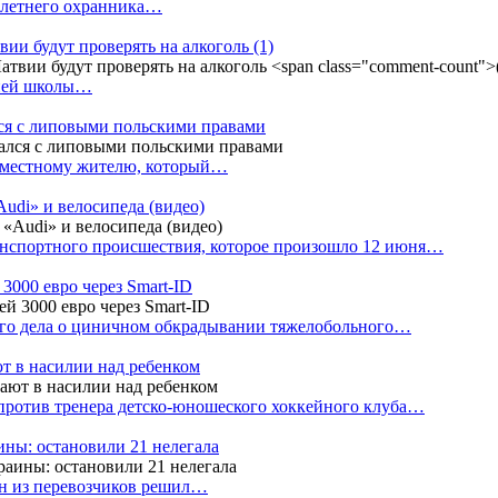
4-летнего охранника…
вии будут проверять на алкоголь
(1)
дней школы…
ся с липовыми польскими правами
е местному жителю, который…
udi» и велосипеда (видео)
анспортного происшествия, которое произошло 12 июня…
3000 евро через Smart-ID
ого дела о циничном обкрадывании тяжелобольного…
т в насилии над ребенком
против тренера детско-юношеского хоккейного клуба…
аины: остановили 21 нелегала
ин из перевозчиков решил…