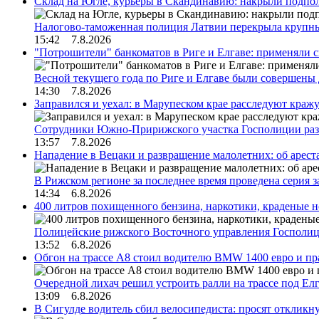
Склад на Югле, курьеры в Скандинавию: накрыли подполь
Налогово-таможенная полиция Латвии перекрыла крупны
15:42 7.8.2026
"Потрошители" банкоматов в Риге и Елгаве: применяли с
Весной текущего года по Риге и Елгаве были совершены
14:30 7.8.2026
Заправился и уехал: в Марупеском крае расследуют краж
Сотрудники Южно-Пририжского участка Госполиции раз
13:57 7.8.2026
Нападение в Вецаки и развращение малолетних: об арест
В Рижском регионе за последнее время проведена серия 
14:34 6.8.2026
400 литров похищенного бензина, наркотики, краденые н
Полицейские рижского Восточного управления Госполиц
13:52 6.8.2026
Обгон на трассе А8 стоил водителю BMW 1400 евро и пра
Очередной лихач решил устроить ралли на трассе под Е
13:09 6.8.2026
В Сигулде водитель сбил велосипедиста: просят откликн