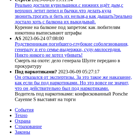
Реально достали курильщики.с нижних идёт дым,с
верхних летит пепел и бычки.что делать,куда
звонить.трогать и бить их нельзя,а как дышать?реально
достало хоть с балкона их выкидывай.
Курение на балконе под запретом: как любителям
никотина выписывают штрафы
AS
2023-06-24 07:08:00
Родственникам погибшего-глубокие соболезнования,
генералу и его семье-выдержки, суду-милосердия.
Никто никого не хотел убивать!
Смерть на охоте: дело генерала Шулте передано в
прокуратуру
Под наркотиками?
2023-06-09 05:27:17
Он отказался от экспертизы. За это такое же наказание,
как если бы под наркотиками. Но это вовсе не значит,
что он действительно был под наркотиками.
Водитель под наркотиками: конфискованный Porsche
Cayenne S выставят на торги
События
Техно
Охрана
Страхование
Законы