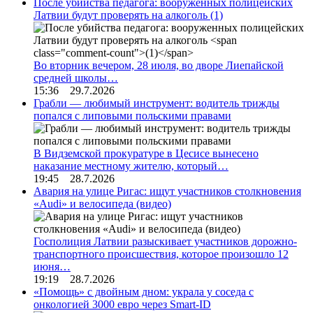
После убийства педагога: вооруженных полицейских
Латвии будут проверять на алкоголь
(1)
Во вторник вечером, 28 июля, во дворе Лиепайской
средней школы…
15:36 29.7.2026
Грабли — любимый инструмент: водитель трижды
попался с липовыми польскими правами
В Видземской прокуратуре в Цесисе вынесено
наказание местному жителю, который…
19:45 28.7.2026
Авария на улице Ригас: ищут участников столкновения
«Audi» и велосипеда (видео)
Госполиция Латвии разыскивает участников дорожно-
транспортного происшествия, которое произошло 12
июня…
19:19 28.7.2026
«Помощь» с двойным дном: украла у соседа с
онкологией 3000 евро через Smart-ID