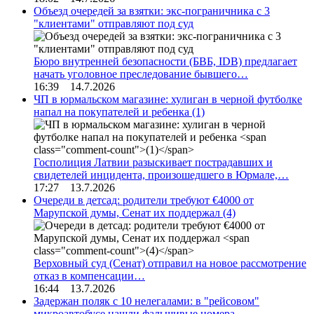
Объезд очередей за взятки: экс-пограничника с 3
"клиентами" отправляют под суд
Бюро внутренней безопасности (БВБ, IDB) предлагает
начать уголовное преследование бывшего…
16:39 14.7.2026
ЧП в юрмальском магазине: хулиган в черной футболке
напал на покупателей и ребенка
(1)
Госполиция Латвии разыскивает пострадавших и
свидетелей инцидента, произошедшего в Юрмале,…
17:27 13.7.2026
Очереди в детсад: родители требуют €4000 от
Марупской думы, Сенат их поддержал
(4)
Верховный суд (Сенат) отправил на новое рассмотрение
отказ в компенсации…
16:44 13.7.2026
Задержан поляк с 10 нелегалами: в "рейсовом"
микроавтобусе нашли фальшивые номера