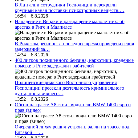
В Латгалии сотрудники Госполиции перекрыли
крупный канал поставки психотропных веществ.…
16:54 6.8.2026
Нападение в Вецаки и развращение малолетних: об
арестах в Риге и Малпилсе
В Рижском регионе за последнее время проведена серия
задержаний за…
14:34 6.8.2026
400 литров похищенного бензина, наркотики, краденые
номера: в Риге задержали грабителей
Полицейские рижского Восточного управления
Госполиции пресекли деятельность криминального
дуэта, поставившего…
13:52 6.8.2026
Обгон на трассе А8 стоил водителю BMW 1400 евро и
прав (видео)
Очередной лихач решил устроить ралли на трассе под
Елгавой —…
13:09 6.8.2026