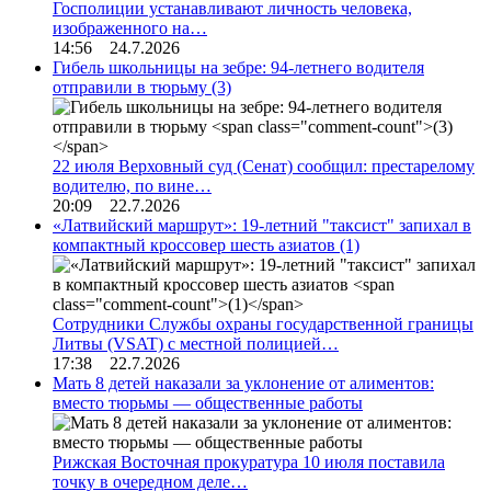
Госполиции устанавливают личность человека,
изображенного на…
14:56 24.7.2026
Гибель школьницы на зебре: 94-летнего водителя
отправили в тюрьму
(3)
22 июля Верховный суд (Сенат) сообщил: престарелому
водителю, по вине…
20:09 22.7.2026
«Латвийский маршрут»: 19-летний "таксист" запихал в
компактный кроссовер шесть азиатов
(1)
Сотрудники Службы охраны государственной границы
Литвы (VSAT) с местной полицией…
17:38 22.7.2026
Мать 8 детей наказали за уклонение от алиментов:
вместо тюрьмы — общественные работы
Рижская Восточная прокуратура 10 июля поставила
точку в очередном деле…