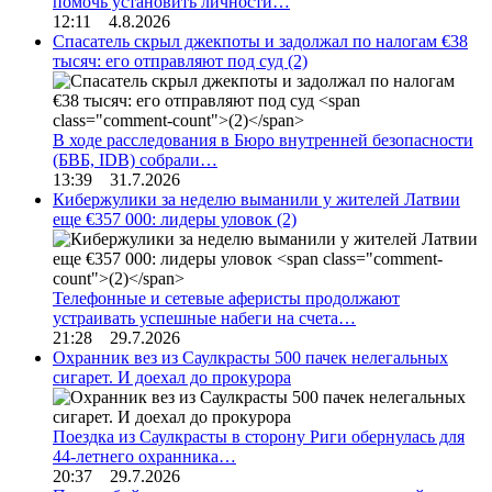
помочь установить личности…
12:11 4.8.2026
Спасатель скрыл джекпоты и задолжал по налогам €38
тысяч: его отправляют под суд
(2)
В ходе расследования в Бюро внутренней безопасности
(БВБ, IDB) собрали…
13:39 31.7.2026
Кибержулики за неделю выманили у жителей Латвии
еще €357 000: лидеры уловок
(2)
Телефонные и сетевые аферисты продолжают
устраивать успешные набеги на счета…
21:28 29.7.2026
Охранник вез из Саулкрасты 500 пачек нелегальных
сигарет. И доехал до прокурора
Поездка из Саулкрасты в сторону Риги обернулась для
44-летнего охранника…
20:37 29.7.2026