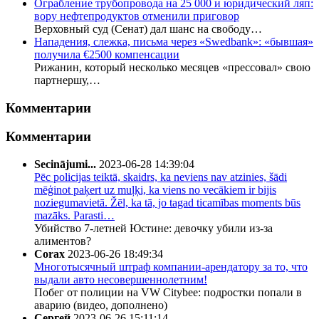
Ограбление трубопровода на 25 000 и юридический ляп:
вору нефтепродуктов отменили приговор
Верховный суд (Сенат) дал шанс на свободу…
Нападения, слежка, письма через «Swedbank»: «бывшая»
получила €2500 компенсации
Рижанин, который несколько месяцев «прессовал» свою
партнершу,…
Комментарии
Комментарии
Secinājumi...
2023-06-28 14:39:04
Pēc policijas teiktā, skaidrs, ka neviens nav atzinies, šādi
mēģinot paķert uz muļķi, ka viens no vecākiem ir bijis
noziegumavietā. Žēl, ka tā, jo tagad ticamības moments būs
mazāks. Parasti…
Убийство 7-летней Юстине: девочку убили из-за
алиментов?
Corax
2023-06-26 18:49:34
Многотысячный штраф компании-арендатору за то, что
выдали авто несовершеннолетним!
Побег от полиции на VW Citybee: подростки попали в
аварию (видео, дополнено)
Сергей
2023-06-26 15:11:14