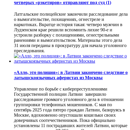
четверых «рэкетиров» отправляют под суд
(1)
Латгальские полицейские закончили расследование дела
о вымогательстве, похищениях, огнестреле и
наркотиках. Вкратце история такая: четверо мужчин в
Лудзенском крае решили вспомнить лихие 90-е и
устроили разборку с похищениями, огнестрельными
ранениями и вымогательством. Материалы этого дела
31 июля переданы в прокуратуру для начала уголовного
преследования.
«Алло, это полиция»: в Латвии закончено следствие о
латышскоязычных аферистах из Москвы
Управление по борьбе с киберпреступлениями
Государственной полиции Латвии завершило
расследование громкого уголовного дела в отношении
группировки телефонных мошенников. С мая по
сентябрь 2025 года пятеро граждан Латвии, базируясь в
Москве, вдохновенно опустошали кошельки своих
доверчивых соотечественников. Пока официально
установлены 11 пострадавших жителей Латвии, которые