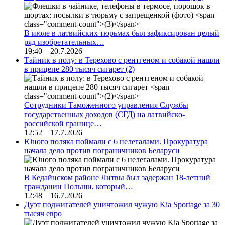
В июле в латвийских тюрьмах был зафиксирован целый
ряд изобретательных…
19:40 20.7.2026
Тайник в полу: в Терехово с рентгеном и собакой нашли
в прицепе 280 тысяч сигарет
(2)
Сотрудники Таможенного управления Службы
государственных доходов (СГД) на латвийско-
российской границе…
12:52 17.7.2026
Юного поляка поймали с 6 нелегалами. Прокуратура
начала дело против пограничников Беларуси
В Кедайнском районе Литвы был задержан 18-летний
гражданин Польши, который…
12:48 16.7.2026
Дуэт поджигателей уничтожил чужую Kia Sportage за 30
тысяч евро