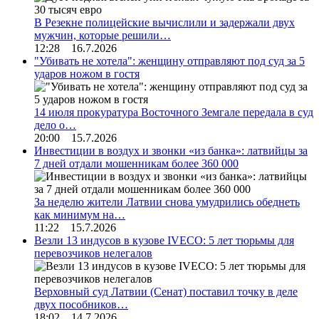
В Резекне полицейские вычислили и задержали двух
мужчин, которые решили…
12:28 16.7.2026
"Убивать не хотела": женщину отправляют под суд за 5
ударов ножом в гостя
14 июля прокуратура Восточного Земгале передала в суд
дело о…
20:00 15.7.2026
Инвестиции в воздух и звонки «из банка»: латвийцы за
7 дней отдали мошенникам более 360 000
За неделю жители Латвии снова умудрились обеднеть
как минимум на…
11:22 15.7.2026
Везли 13 индусов в кузове IVECO: 5 лет тюрьмы для
перевозчиков нелегалов
Верховный суд Латвии (Сенат) поставил точку в деле
двух пособников…
18:02 14.7.2026