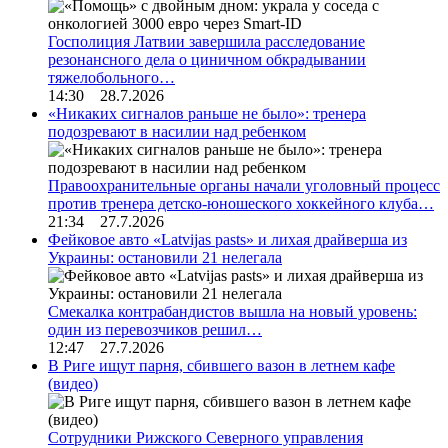
Госполиция Латвии завершила расследование
резонансного дела о циничном обкрадывании
тяжелобольного…
14:30 28.7.2026
«Никаких сигналов раньше не было»: тренера
подозревают в насилии над ребенком
Правоохранительные органы начали уголовный процесс
против тренера детско-юношеского хоккейного клуба…
21:34 27.7.2026
Фейковое авто «Latvijas pasts» и лихая драйверша из
Украины: остановили 21 нелегала
Смекалка контрабандистов вышла на новый уровень:
один из перевозчиков решил…
12:47 27.7.2026
В Риге ищут парня, сбившего вазон в летнем кафе
(видео)
Сотрудники Рижского Северного управления