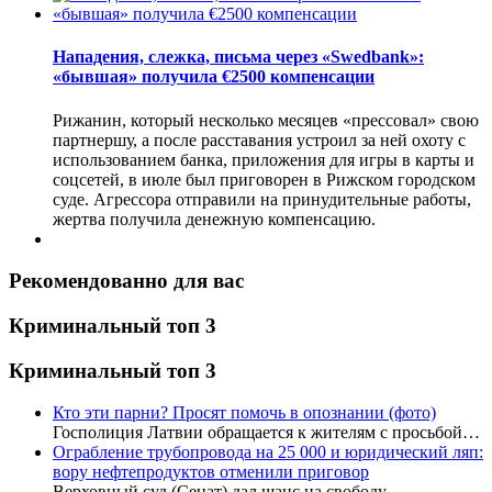
Нападения, слежка, письма через «Swedbank»:
«бывшая» получила €2500 компенсации
Рижанин, который несколько месяцев «прессовал» свою
партнершу, а после расставания устроил за ней охоту с
использованием банка, приложения для игры в карты и
соцсетей, в июле был приговорен в Рижском городском
суде. Агрессора отправили на принудительные работы,
жертва получила денежную компенсацию.
Рекомендованно для вас
Криминальный топ 3
Криминальный топ 3
Кто эти парни? Просят помочь в опознании (фото)
Госполиция Латвии обращается к жителям с просьбой…
Ограбление трубопровода на 25 000 и юридический ляп:
вору нефтепродуктов отменили приговор
Верховный суд (Сенат) дал шанс на свободу…