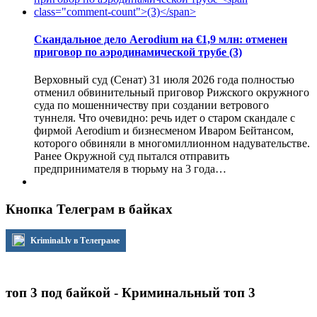
Скандальное дело Aerodium на €1,9 млн: отменен
приговор по аэродинамической трубе
(3)
Верховный суд (Сенат) 31 июля 2026 года полностью
отменил обвинительный приговор Рижского окружного
суда по мошенничеству при создании ветрового
туннеля. Что очевидно: речь идет о старом скандале с
фирмой Aerodium и бизнесменом Иваром Бейтансом,
которого обвиняли в многомиллионном надувательстве.
Ранее Окружной суд пытался отправить
предпринимателя в тюрьму на 3 года…
Кнопка Телеграм в байках
Kriminal.lv в Телеграме
топ 3 под байкой - Криминальный топ 3