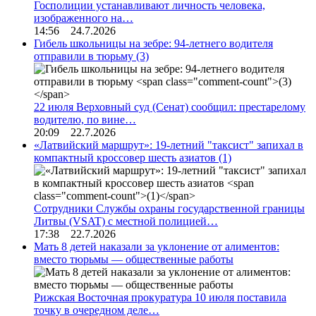
Госполиции устанавливают личность человека,
изображенного на…
14:56 24.7.2026
Гибель школьницы на зебре: 94-летнего водителя
отправили в тюрьму
(3)
22 июля Верховный суд (Сенат) сообщил: престарелому
водителю, по вине…
20:09 22.7.2026
«Латвийский маршрут»: 19-летний "таксист" запихал в
компактный кроссовер шесть азиатов
(1)
Сотрудники Службы охраны государственной границы
Литвы (VSAT) с местной полицией…
17:38 22.7.2026
Мать 8 детей наказали за уклонение от алиментов:
вместо тюрьмы — общественные работы
Рижская Восточная прокуратура 10 июля поставила
точку в очередном деле…