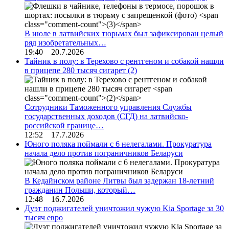
В июле в латвийских тюрьмах был зафиксирован целый
ряд изобретательных…
19:40 20.7.2026
Тайник в полу: в Терехово с рентгеном и собакой нашли
в прицепе 280 тысяч сигарет
(2)
Сотрудники Таможенного управления Службы
государственных доходов (СГД) на латвийско-
российской границе…
12:52 17.7.2026
Юного поляка поймали с 6 нелегалами. Прокуратура
начала дело против пограничников Беларуси
В Кедайнском районе Литвы был задержан 18-летний
гражданин Польши, который…
12:48 16.7.2026
Дуэт поджигателей уничтожил чужую Kia Sportage за 30
тысяч евро