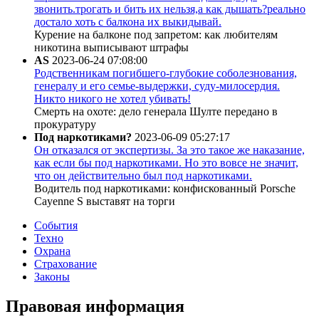
звонить.трогать и бить их нельзя,а как дышать?реально
достало хоть с балкона их выкидывай.
Курение на балконе под запретом: как любителям
никотина выписывают штрафы
AS
2023-06-24 07:08:00
Родственникам погибшего-глубокие соболезнования,
генералу и его семье-выдержки, суду-милосердия.
Никто никого не хотел убивать!
Смерть на охоте: дело генерала Шулте передано в
прокуратуру
Под наркотиками?
2023-06-09 05:27:17
Он отказался от экспертизы. За это такое же наказание,
как если бы под наркотиками. Но это вовсе не значит,
что он действительно был под наркотиками.
Водитель под наркотиками: конфискованный Porsche
Cayenne S выставят на торги
События
Техно
Охрана
Страхование
Законы
Правовая информация