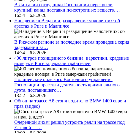
В Латгалии сотрудники Госполиции перекрыли
крупный канал поставки психотропных веществ.…
16:54 6.8.2026
Нападение в Вецаки и развращение малолетних: об
арестах в Риге и Малпилсе
В Рижском регионе за последнее время проведена серия
задержаний за…
14:34 6.8.2026
400 литров похищенного бензина, наркотики, краденые
номера: в Риге задержали грабителей
Полицейские рижского Восточного управления
Госполиции пресекли деятельность криминального
дуэта, поставившего…
13:52 6.8.2026
Обгон на трассе А8 стоил водителю BMW 1400 евро и
прав (видео)
Очередной лихач решил устроить ралли на трассе под
Елгавой —…
13:09 6.8.2026