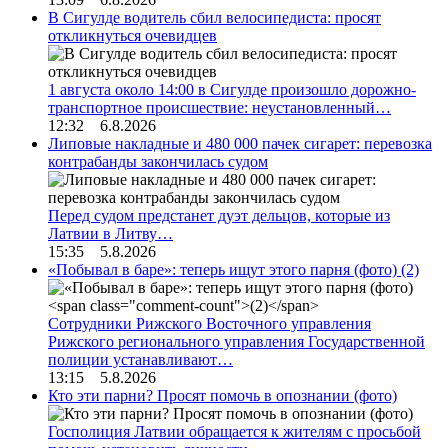
В Сигулде водитель сбил велосипедиста: просят
откликнуться очевидцев
1 августа около 14:00 в Сигулде произошло дорожно-
транспортное происшествие: неустановленный…
12:32 6.8.2026
Липовые накладные и 480 000 пачек сигарет: перевозка
контрабанды закончилась судом
Перед судом предстанет дуэт дельцов, которые из
Латвии в Литву…
15:35 5.8.2026
«Побывал в баре»: теперь ищут этого парня (фото)
(2)
Сотрудники Рижского Восточного управления
Рижского регионального управления Государственной
полиции устанавливают…
13:15 5.8.2026
Кто эти парни? Просят помочь в опознании (фото)
Госполиция Латвии обращается к жителям с просьбой