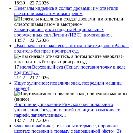
15:30 22.7.2026
Нелегалы кидались в солдат дровами: им ответили
слезоточивым газом и выстрелом
За минувшие сутки солдаты Национальных
вооруженных сил Латвии (НВС), помогавшие…
13:57 22.7.2026
«Вы сначала откажитесь, а потом зовите адвоката!»: как
водитель без прав проиграл суд
17 июля Верховный суд (Сенат) поставил точку в деле
водителя,…
21:22 21.7.2026
Ищут хулиганов: повалили знак, повредили машины
(видео)
Восточное управление Рижского регионального
управления Государственной полиции разыскивает
парней, запечатленных…
13:57 21.7.2026
Флешки в чайнике, телефоны в термосе, порошок в
шортах: посылки в тюрьму с запрещенкой (фото)
(3)