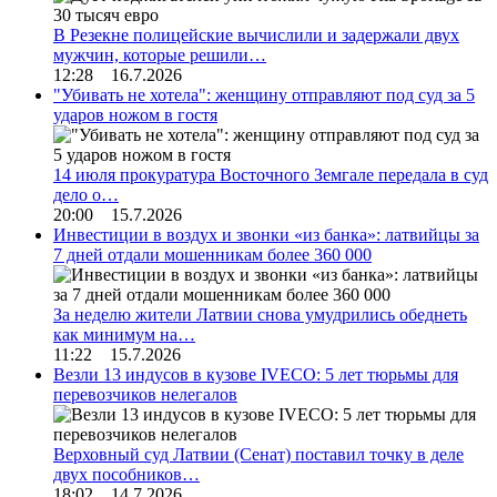
В Резекне полицейские вычислили и задержали двух
мужчин, которые решили…
12:28 16.7.2026
"Убивать не хотела": женщину отправляют под суд за 5
ударов ножом в гостя
14 июля прокуратура Восточного Земгале передала в суд
дело о…
20:00 15.7.2026
Инвестиции в воздух и звонки «из банка»: латвийцы за
7 дней отдали мошенникам более 360 000
За неделю жители Латвии снова умудрились обеднеть
как минимум на…
11:22 15.7.2026
Везли 13 индусов в кузове IVECO: 5 лет тюрьмы для
перевозчиков нелегалов
Верховный суд Латвии (Сенат) поставил точку в деле
двух пособников…
18:02 14.7.2026