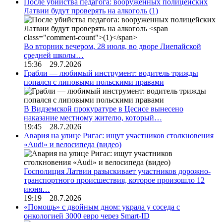
После убийства педагога: вооруженных полицейских
Латвии будут проверять на алкоголь
(1)
Во вторник вечером, 28 июля, во дворе Лиепайской
средней школы…
15:36 29.7.2026
Грабли — любимый инструмент: водитель трижды
попался с липовыми польскими правами
В Видземской прокуратуре в Цесисе вынесено
наказание местному жителю, который…
19:45 28.7.2026
Авария на улице Ригас: ищут участников столкновения
«Audi» и велосипеда (видео)
Госполиция Латвии разыскивает участников дорожно-
транспортного происшествия, которое произошло 12
июня…
19:19 28.7.2026
«Помощь» с двойным дном: украла у соседа с
онкологией 3000 евро через Smart-ID