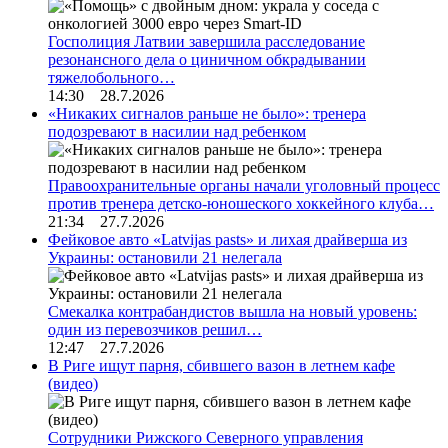
Госполиция Латвии завершила расследование
резонансного дела о циничном обкрадывании
тяжелобольного…
14:30 28.7.2026
«Никаких сигналов раньше не было»: тренера
подозревают в насилии над ребенком
Правоохранительные органы начали уголовный процесс
против тренера детско-юношеского хоккейного клуба…
21:34 27.7.2026
Фейковое авто «Latvijas pasts» и лихая драйверша из
Украины: остановили 21 нелегала
Смекалка контрабандистов вышла на новый уровень:
один из перевозчиков решил…
12:47 27.7.2026
В Риге ищут парня, сбившего вазон в летнем кафе
(видео)
Сотрудники Рижского Северного управления