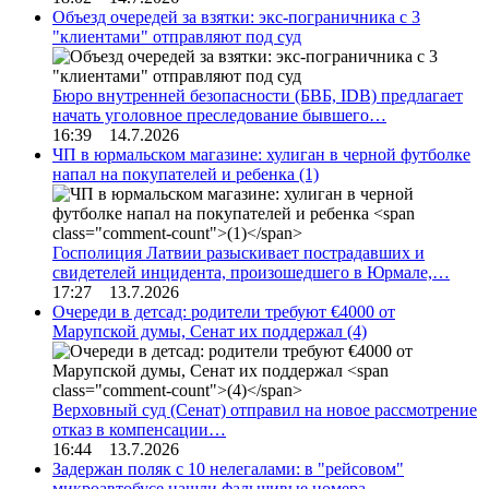
Объезд очередей за взятки: экс-пограничника с 3
"клиентами" отправляют под суд
Бюро внутренней безопасности (БВБ, IDB) предлагает
начать уголовное преследование бывшего…
16:39 14.7.2026
ЧП в юрмальском магазине: хулиган в черной футболке
напал на покупателей и ребенка
(1)
Госполиция Латвии разыскивает пострадавших и
свидетелей инцидента, произошедшего в Юрмале,…
17:27 13.7.2026
Очереди в детсад: родители требуют €4000 от
Марупской думы, Сенат их поддержал
(4)
Верховный суд (Сенат) отправил на новое рассмотрение
отказ в компенсации…
16:44 13.7.2026
Задержан поляк с 10 нелегалами: в "рейсовом"
микроавтобусе нашли фальшивые номера