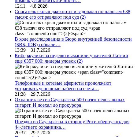
помочь установить личности…
12:11 4.8.2026
Спасатель скрыл джекпоты и задолжал по налогам €38
тысяч: его отправляют под суд
(2)
В ходе расследования в Бюро внутренней безопасности
(БВБ, IDB) собрали…
13:39 31.7.2026
Кибержулики за неделю выманили у жителей Латвии
еще €357 000: лидеры уловок
(2)
Телефонные и сетевые аферисты продолжают
устраивать успешные набеги на счета…
21:28 29.7.2026
Охранник вез из Саулкрасты 500 пачек нелегальных
сигарет. И доехал до прокурора
Поездка из Саулкрасты в сторону Риги обернулась для
44-летнего охранника…
20:37 29.7.2026