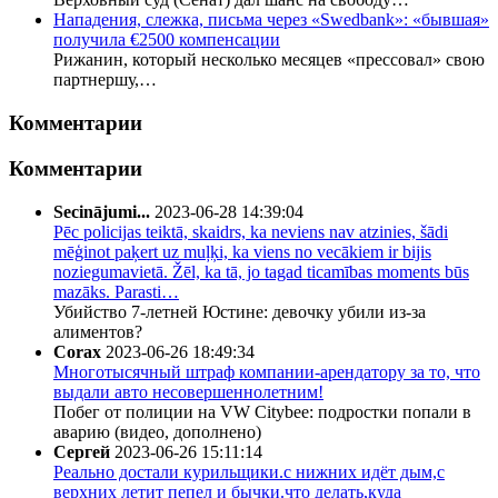
Нападения, слежка, письма через «Swedbank»: «бывшая»
получила €2500 компенсации
Рижанин, который несколько месяцев «прессовал» свою
партнершу,…
Комментарии
Комментарии
Secinājumi...
2023-06-28 14:39:04
Pēc policijas teiktā, skaidrs, ka neviens nav atzinies, šādi
mēģinot paķert uz muļķi, ka viens no vecākiem ir bijis
noziegumavietā. Žēl, ka tā, jo tagad ticamības moments būs
mazāks. Parasti…
Убийство 7-летней Юстине: девочку убили из-за
алиментов?
Corax
2023-06-26 18:49:34
Многотысячный штраф компании-арендатору за то, что
выдали авто несовершеннолетним!
Побег от полиции на VW Citybee: подростки попали в
аварию (видео, дополнено)
Сергей
2023-06-26 15:11:14
Реально достали курильщики.с нижних идёт дым,с
верхних летит пепел и бычки.что делать,куда