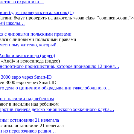
4-летнего охранника…
вии будут проверять на алкоголь
(1)
дней школы…
ся с липовыми польскими правами
е местному жителю, который…
udi» и велосипеда (видео)
анспортного происшествия, которое произошло 12 июня…
3000 евро через Smart-ID
ого дела о циничном обкрадывании тяжелобольного…
т в насилии над ребенком
против тренера детско-юношеского хоккейного клуба…
аины: остановили 21 нелегала
ин из перевозчиков решил…