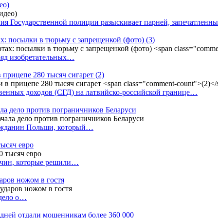
ео)
ния Государственной полиции разыскивает парней, запечатлен
х: посылки в тюрьму с запрещенкой (фото)
(3)
ряд изобретательных…
в прицепе 280 тысяч сигарет
(2)
енных доходов (СГД) на латвийско-российской границе…
ала дело против пограничников Беларуси
ражданин Польши, который…
тысяч евро
жчин, которые решили…
даров ножом в гостя
 дело о…
7 дней отдали мошенникам более 360 000