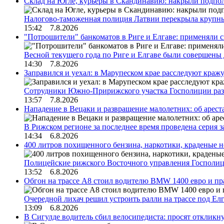
Склад на Югле, курьеры в Скандинавию: накрыли подполь
Налогово-таможенная полиция Латвии перекрыла крупны
15:42 7.8.2026
"Потрошители" банкоматов в Риге и Елгаве: применяли с
Весной текущего года по Риге и Елгаве были совершены
14:30 7.8.2026
Заправился и уехал: в Марупеском крае расследуют краж
Сотрудники Южно-Пририжского участка Госполиции раз
13:57 7.8.2026
Нападение в Вецаки и развращение малолетних: об арест
В Рижском регионе за последнее время проведена серия 
14:34 6.8.2026
400 литров похищенного бензина, наркотики, краденые н
Полицейские рижского Восточного управления Госполиц
13:52 6.8.2026
Обгон на трассе А8 стоил водителю BMW 1400 евро и пра
Очередной лихач решил устроить ралли на трассе под Е
13:09 6.8.2026
В Сигулде водитель сбил велосипедиста: просят откликн