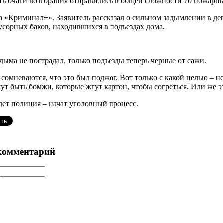
ть очаги возгорания отправились в общей сложности 70 пожарн
а «Криминал+». Заявитель рассказал о сильном задымлении в де
мусорных баков, находившихся в подъездах дома.
дыма не пострадал, только подъезды теперь черные от сажи.
сомневаются, что это был поджог. Вот только с какой целью – 
ут быть бомжи, которые жгут картон, чтобы согреться. Или же э
дет полиция – начат уголовный процесс.
комментарий