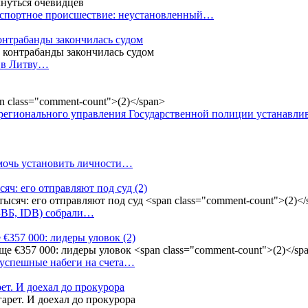
анспортное происшествие: неустановленный…
контрабанды закончилась судом
и в Литву…
регионального управления Государственной полиции устанавл
омочь установить личности…
сяч: его отправляют под суд
(2)
(БВБ, IDB) собрали…
 €357 000: лидеры уловок
(2)
 успешные набеги на счета…
ет. И доехал до прокурора