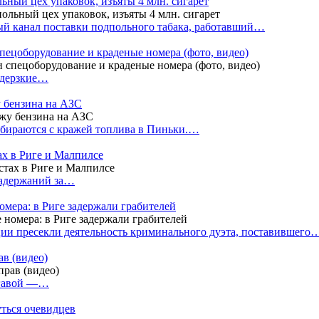
ный цех упаковок, изъяты 4 млн. сигарет
й канал поставки подпольного табака, работавший…
пецоборудование и краденые номера (фото, видео)
 дерзкие…
у бензина на АЗС
бираются с кражей топлива в Пиньки.…
ах в Риге и Малпилсе
задержаний за…
омера: в Риге задержали грабителей
ии пресекли деятельность криминального дуэта, поставившего
в (видео)
лгавой —…
уться очевидцев