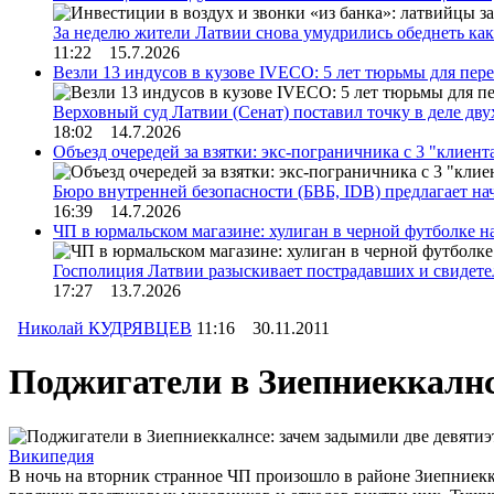
За неделю жители Латвии снова умудрились обеднеть к
11:22 15.7.2026
Везли 13 индусов в кузове IVECO: 5 лет тюрьмы для пер
Верховный суд Латвии (Сенат) поставил точку в деле д
18:02 14.7.2026
Объезд очередей за взятки: экс-пограничника с 3 "клиен
Бюро внутренней безопасности (БВБ, IDB) предлагает н
16:39 14.7.2026
ЧП в юрмальском магазине: хулиган в черной футболке н
Госполиция Латвии разыскивает пострадавших и свидет
17:27 13.7.2026
Николай КУДРЯВЦЕВ
11:16 30.11.2011
Поджигатели в Зиепниеккалнс
Википедия
В ночь на вторник странное ЧП произошло в районе Зиепниекк