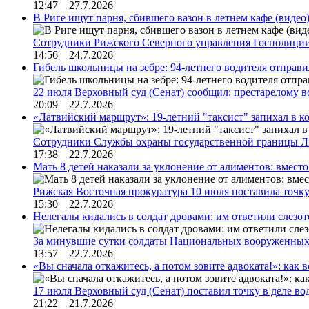
12:47 27.7.2026
В Риге ищут парня, сбившего вазон в летнем кафе (видео
Сотрудники Рижского Северного управления Госполиции
14:56 24.7.2026
Гибель школьницы на зебре: 94-летнего водителя отправ
22 июля Верховный суд (Сенат) сообщил: престарелому 
20:09 22.7.2026
«Латвийский маршрут»: 19-летний "таксист" запихал в к
Сотрудники Службы охраны государственной границы 
17:38 22.7.2026
Мать 8 детей наказали за уклонение от алиментов: вме
Рижская Восточная прокуратура 10 июля поставила точк
15:30 22.7.2026
Нелегалы кидались в солдат дровами: им ответили слезо
За минувшие сутки солдаты Национальных вооруженны
13:57 22.7.2026
«Вы сначала откажитесь, а потом зовите адвоката!»: как в
17 июля Верховный суд (Сенат) поставил точку в деле в
21:22 21.7.2026