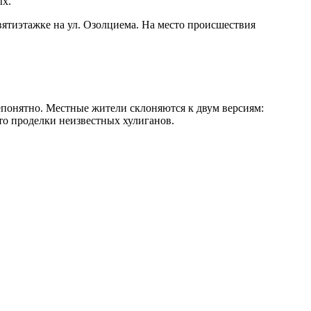
ых.
вятиэтажке на ул. Озолциема. На место происшествия
непонятно. Местные жители склоняются к двум версиям:
то проделки неизвестных хулиганов.