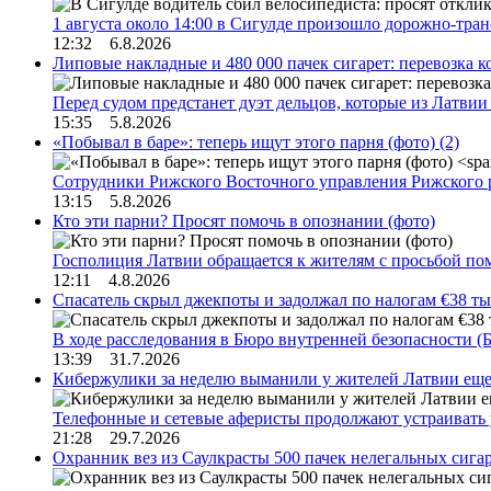
1 августа около 14:00 в Сигулде произошло дорожно-тр
12:32 6.8.2026
Липовые накладные и 480 000 пачек сигарет: перевозка 
Перед судом предстанет дуэт дельцов, которые из Латви
15:35 5.8.2026
«Побывал в баре»: теперь ищут этого парня (фото)
(2)
Сотрудники Рижского Восточного управления Рижского 
13:15 5.8.2026
Кто эти парни? Просят помочь в опознании (фото)
Госполиция Латвии обращается к жителям с просьбой п
12:11 4.8.2026
Спасатель скрыл джекпоты и задолжал по налогам €38 ты
В ходе расследования в Бюро внутренней безопасности 
13:39 31.7.2026
Кибержулики за неделю выманили у жителей Латвии еще
Телефонные и сетевые аферисты продолжают устраивать
21:28 29.7.2026
Охранник вез из Саулкрасты 500 пачек нелегальных сигар