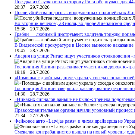
Поездка из Саулкрасты в сторону Риги обернулась для 4
20:37 29.7.2026
После убийства педагога: вооруженных полицейских Лат
Во вторник вечером, 28 июля, во дворе Лиепайской сре
15:36 29.7.2026
Грабли — любимый инструмент: водитель трижды попал
В Видземской прокуратуре в Цесисе вынесено наказани
19:45 28.7.2026
Авария на улице Ригас: ищут участников столкновения «A
Госполиция Латвии разыскивает участников дорожно-тр
19:19 28.7.2026
«Помощь» с двойным дном: украла у соседа с онкологией 
Госполиция Латвии завершила расследование резонансн
14:30 28.7.2026
«Никаких сигналов раньше не было»: тренера подозреваю
Правоохранительные органы начали уголовный процесс 
21:34 27.7.2026
Фейковое авто «Latvijas pasts» и лихая драйверша из Укр
Смекалка контрабандистов вышла на новый уровень: од