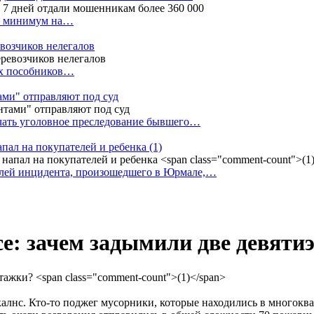
ак минимум на…
евозчиков нелегалов
вух пособников…
тами" отправляют под суд
ачать уголовное преследование бывшего…
апал на покупателей и ребенка
(1)
елей инцидента, произошедшего в Юрмале,…
е: зачем задымили две девят
алнс. Кто-то поджег мусорники, которые находились в многоква