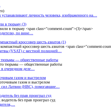
)
 устанавливают личность человека, изображенного на…
или в тюрьму
(3)
водителю, по вине…
омпактный кроссовер шесть азиатов
(1)
Литвы (VSAT) с местной полицией…
сто тюрьмы — общественные работы
у в очередном деле…
точивым газом и выстрелом
х сил Латвии (НВС), помогавшие…
одитель без прав проиграл суд
одителя,…