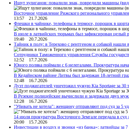
Ищут хулиганов: повалили знак, повредили машины (вид
Восточное управление Рижского регионального управле
13:57 21.7.2026
Флешки в чайнике, телефоны в термосе, порошок в шорта
В июле в латвийских тюрьмах был зафиксирован целый 
19:40 20.7.2026
Тайник в полу: в Терехово с рентгеном и собакой нашли 
Сотрудники Таможенного управления Службы государств
12:52 17.7.2026
Юного поляка поймали с 6 нелегалами. Прокуратура нач
В Кедайнском районе Литвы был задержан 18-летний г
12:48 16.7.2026
Дуэт поджигателей уничтожил чужую Kia Sportage за 30 
В Резекне полицейские вычислили и задержали двух му
12:28 16.7.2026
"Убивать не хотела": женщину отправляют под суд за 5 у
14 июля прокуратура Восточного Земгале передала в суд
20:00 15.7.2026
Инвестиции в воздух и звонки «из банка»: латвийцы за 