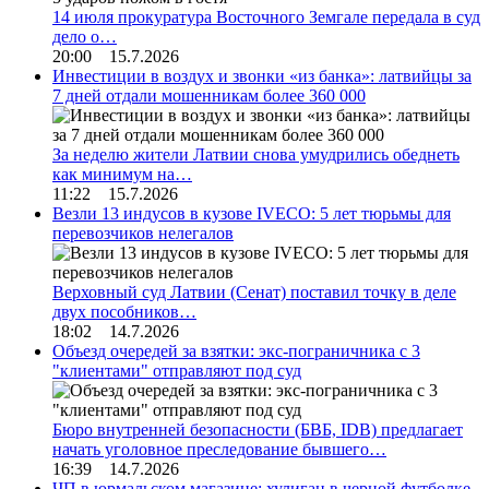
14 июля прокуратура Восточного Земгале передала в суд
дело о…
20:00 15.7.2026
Инвестиции в воздух и звонки «из банка»: латвийцы за
7 дней отдали мошенникам более 360 000
За неделю жители Латвии снова умудрились обеднеть
как минимум на…
11:22 15.7.2026
Везли 13 индусов в кузове IVECO: 5 лет тюрьмы для
перевозчиков нелегалов
Верховный суд Латвии (Сенат) поставил точку в деле
двух пособников…
18:02 14.7.2026
Объезд очередей за взятки: экс-пограничника с 3
"клиентами" отправляют под суд
Бюро внутренней безопасности (БВБ, IDB) предлагает
начать уголовное преследование бывшего…
16:39 14.7.2026
ЧП в юрмальском магазине: хулиган в черной футболке