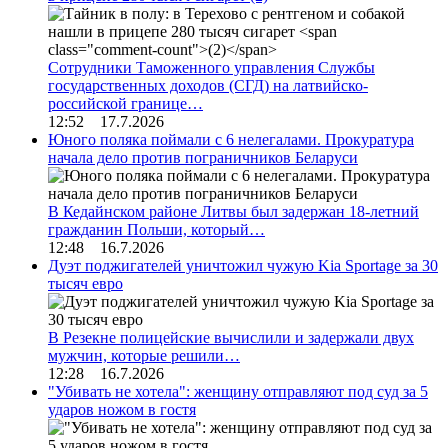
Сотрудники Таможенного управления Службы
государственных доходов (СГД) на латвийско-
российской границе…
12:52 17.7.2026
Юного поляка поймали с 6 нелегалами. Прокуратура
начала дело против пограничников Беларуси
В Кедайнском районе Литвы был задержан 18-летний
гражданин Польши, который…
12:48 16.7.2026
Дуэт поджигателей уничтожил чужую Kia Sportage за 30
тысяч евро
В Резекне полицейские вычислили и задержали двух
мужчин, которые решили…
12:28 16.7.2026
"Убивать не хотела": женщину отправляют под суд за 5
ударов ножом в гостя