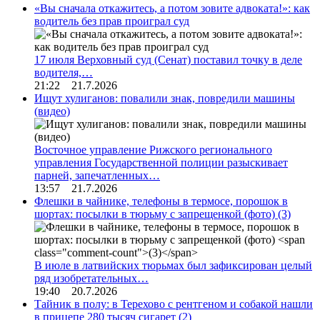
«Вы сначала откажитесь, а потом зовите адвоката!»: как
водитель без прав проиграл суд
17 июля Верховный суд (Сенат) поставил точку в деле
водителя,…
21:22 21.7.2026
Ищут хулиганов: повалили знак, повредили машины
(видео)
Восточное управление Рижского регионального
управления Государственной полиции разыскивает
парней, запечатленных…
13:57 21.7.2026
Флешки в чайнике, телефоны в термосе, порошок в
шортах: посылки в тюрьму с запрещенкой (фото)
(3)
В июле в латвийских тюрьмах был зафиксирован целый
ряд изобретательных…
19:40 20.7.2026
Тайник в полу: в Терехово с рентгеном и собакой нашли
в прицепе 280 тысяч сигарет
(2)