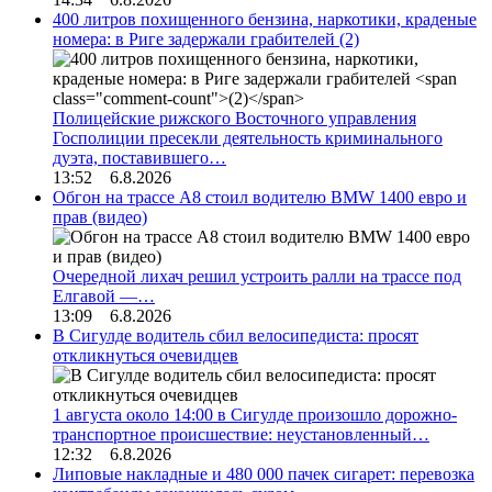
400 литров похищенного бензина, наркотики, краденые
номера: в Риге задержали грабителей
(2)
Полицейские рижского Восточного управления
Госполиции пресекли деятельность криминального
дуэта, поставившего…
13:52 6.8.2026
Обгон на трассе А8 стоил водителю BMW 1400 евро и
прав (видео)
Очередной лихач решил устроить ралли на трассе под
Елгавой —…
13:09 6.8.2026
В Сигулде водитель сбил велосипедиста: просят
откликнуться очевидцев
1 августа около 14:00 в Сигулде произошло дорожно-
транспортное происшествие: неустановленный…
12:32 6.8.2026
Липовые накладные и 480 000 пачек сигарет: перевозка