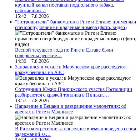
крупный канал поставки подпольного табака,
работавший…
15:42 7.8.2026
"Потрошители" банкоматов в Риге и Елгаве: применяли
спецоборудование и краденые номера (фото, видео)
Весной текущего года по Риге и Елгаве были
совершены дерзкие…
14:30 7.8.2026
Заправился и уехал: в Марупеском крае расследуют
кражу бензина на АЗС
Сотрудники Южно-Пририжского участка Госполиции
разбираются с кражей топлива в Пиньки.…
13:57 7.8.2026
Нападение в Вецаки и развращение малолетних: об
арестах в Риге и Малпилсе
В Рижском регионе за последнее время проведена серия
задержаний за…
14:34 6.8.2026