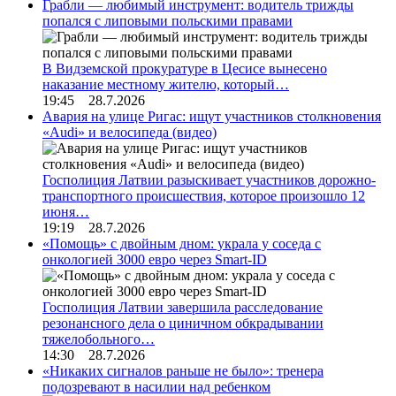
Грабли — любимый инструмент: водитель трижды
попался с липовыми польскими правами
В Видземской прокуратуре в Цесисе вынесено
наказание местному жителю, который…
19:45 28.7.2026
Авария на улице Ригас: ищут участников столкновения
«Audi» и велосипеда (видео)
Госполиция Латвии разыскивает участников дорожно-
транспортного происшествия, которое произошло 12
июня…
19:19 28.7.2026
«Помощь» с двойным дном: украла у соседа с
онкологией 3000 евро через Smart-ID
Госполиция Латвии завершила расследование
резонансного дела о циничном обкрадывании
тяжелобольного…
14:30 28.7.2026
«Никаких сигналов раньше не было»: тренера
подозревают в насилии над ребенком