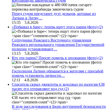
контрабанды закончилась судом
Перед судом предстанет дуэт дельцов, которые из
Латвии в Литву…
15:35 5.8.2026
«Побывал в баре»: теперь ищут этого парня (фото)
(2)
Сотрудники Рижского Восточного управления
Рижского регионального управления Государственной
полиции устанавливают…
13:15 5.8.2026
Кто эти парни? Просят помочь в опознании (фото)
(2)
Госполиция Латвии обращается к жителям с просьбой
помочь установить личности…
12:11 4.8.2026
Спасатель скрыл джекпоты и задолжал по налогам €38
тысяч: его отправляют под суд
(2)
В ходе расследования в Бюро внутренней безопасности