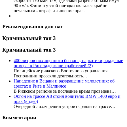
скорости 170 км/ч там, где знаки разрешают максимум
90 км/ч. Финиш у этой поездки оказался крайне
печальным - штраф и лишение прав.
Рекомендованно для вас
Криминальный топ 3
Криминальный топ 3
400 литров похищенного бензина, наркотики, краденые
номера: в Риге задержали грабителей
(2)
Полицейские рижского Восточного управления
Госполиции пресекли деятельность…
Нападение в Вецаки и развращение малолетних: об
арестах в Риге и Малпилсе
В Рижском регионе за последнее время проведена…
Обгон на трассе А8 стоил водителю BMW 1400 евро и
прав (видео)
Очередной лихач решил устроить ралли на трассе…
Комментарии