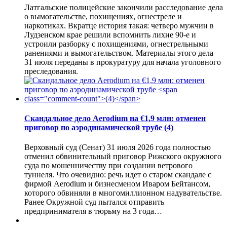
Латгальские полицейские закончили расследование дела
о вымогательстве, похищениях, огнестреле и
наркотиках. Вкратце история такая: четверо мужчин в
Лудзенском крае решили вспомнить лихие 90-е и
устроили разборку с похищениями, огнестрельными
ранениями и вымогательством. Материалы этого дела
31 июля переданы в прокуратуру для начала уголовного
преследования.
Скандальное дело Aerodium на €1,9 млн: отменен
приговор по аэродинамической трубе
(4)
Верховный суд (Сенат) 31 июля 2026 года полностью
отменил обвинительный приговор Рижского окружного
суда по мошенничеству при создании ветрового
туннеля. Что очевидно: речь идет о старом скандале с
фирмой Aerodium и бизнесменом Иваром Бейтансом,
которого обвиняли в многомиллионном надувательстве.
Ранее Окружной суд пытался отправить
предпринимателя в тюрьму на 3 года…