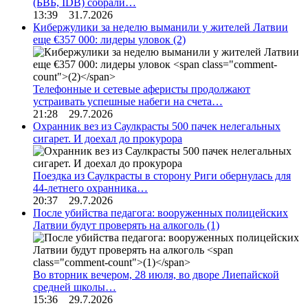
(БВБ, IDB) собрали…
13:39 31.7.2026
Кибержулики за неделю выманили у жителей Латвии
еще €357 000: лидеры уловок
(2)
Телефонные и сетевые аферисты продолжают
устраивать успешные набеги на счета…
21:28 29.7.2026
Охранник вез из Саулкрасты 500 пачек нелегальных
сигарет. И доехал до прокурора
Поездка из Саулкрасты в сторону Риги обернулась для
44-летнего охранника…
20:37 29.7.2026
После убийства педагога: вооруженных полицейских
Латвии будут проверять на алкоголь
(1)
Во вторник вечером, 28 июля, во дворе Лиепайской
средней школы…
15:36 29.7.2026