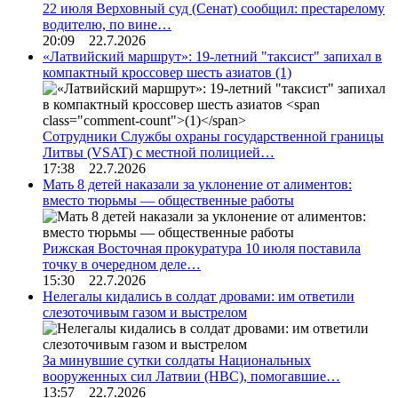
22 июля Верховный суд (Сенат) сообщил: престарелому
водителю, по вине…
20:09 22.7.2026
«Латвийский маршрут»: 19-летний "таксист" запихал в
компактный кроссовер шесть азиатов
(1)
Сотрудники Службы охраны государственной границы
Литвы (VSAT) с местной полицией…
17:38 22.7.2026
Мать 8 детей наказали за уклонение от алиментов:
вместо тюрьмы — общественные работы
Рижская Восточная прокуратура 10 июля поставила
точку в очередном деле…
15:30 22.7.2026
Нелегалы кидались в солдат дровами: им ответили
слезоточивым газом и выстрелом
За минувшие сутки солдаты Национальных
вооруженных сил Латвии (НВС), помогавшие…
13:57 22.7.2026