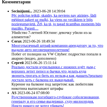
Комментарии
Secinājumi...
2023-06-28 14:39:04
Pēc policijas teiktā, skaidrs, ka neviens nav atzinies, šādi
mēģinot paķert uz muļķi, ka viens no vecākiem ir bijis
noziegumavietā. Žēl, ka tā, jo tagad ticamības moments būs
mazāks. Parasti…
Убийство 7-летней Юстине: девочку убили из-за
алиментов?
Corax
2023-06-26 18:49:34
Многотысячный штраф компании-арендатору за то, что
выдали авто несовершеннолетним!
Побег от полиции на VW Citybee: подростки попали в
аварию (видео, дополнено)
Сергей
2023-06-26 15:11:14
Реально достали курильщики.с нижних идёт дым,с
верхних летит пепел и бычки.что делать,куда
звонить.трогать и бить их нельзя,а как дышать?реально
достало хоть с балкона их выкидывай.
Курение на балконе под запретом: как любителям
никотина выписывают штрафы
AS
2023-06-24 07:08:00
Родственникам погибшего-глубокие соболезнования,
генералу и его семье-выдержки, суду-милосердия.
Никто никого не хотел убивать!