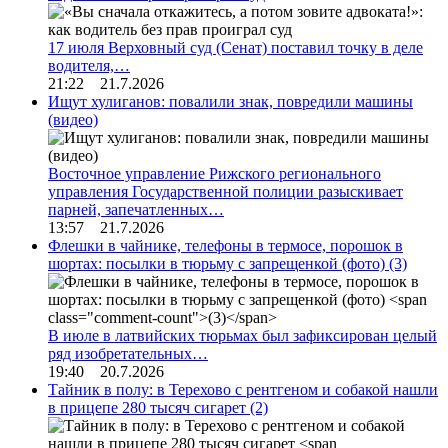
17 июля Верховный суд (Сенат) поставил точку в деле
водителя,…
21:22 21.7.2026
Ищут хулиганов: повалили знак, повредили машины
(видео)
Восточное управление Рижского регионального
управления Государственной полиции разыскивает
парней, запечатленных…
13:57 21.7.2026
Флешки в чайнике, телефоны в термосе, порошок в
шортах: посылки в тюрьму с запрещенкой (фото)
(3)
В июле в латвийских тюрьмах был зафиксирован целый
ряд изобретательных…
19:40 20.7.2026
Тайник в полу: в Терехово с рентгеном и собакой нашли
в прицепе 280 тысяч сигарет
(2)