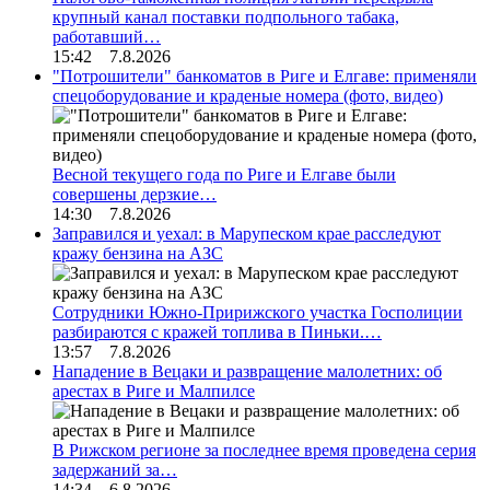
крупный канал поставки подпольного табака,
работавший…
15:42 7.8.2026
"Потрошители" банкоматов в Риге и Елгаве: применяли
спецоборудование и краденые номера (фото, видео)
Весной текущего года по Риге и Елгаве были
совершены дерзкие…
14:30 7.8.2026
Заправился и уехал: в Марупеском крае расследуют
кражу бензина на АЗС
Сотрудники Южно-Пририжского участка Госполиции
разбираются с кражей топлива в Пиньки.…
13:57 7.8.2026
Нападение в Вецаки и развращение малолетних: об
арестах в Риге и Малпилсе
В Рижском регионе за последнее время проведена серия
задержаний за…
14:34 6.8.2026