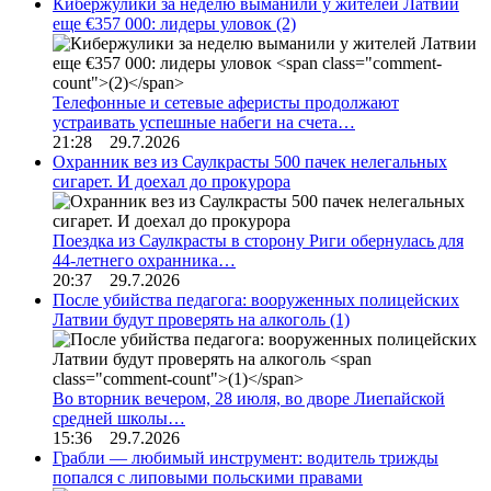
Кибержулики за неделю выманили у жителей Латвии
еще €357 000: лидеры уловок
(2)
Телефонные и сетевые аферисты продолжают
устраивать успешные набеги на счета…
21:28 29.7.2026
Охранник вез из Саулкрасты 500 пачек нелегальных
сигарет. И доехал до прокурора
Поездка из Саулкрасты в сторону Риги обернулась для
44-летнего охранника…
20:37 29.7.2026
После убийства педагога: вооруженных полицейских
Латвии будут проверять на алкоголь
(1)
Во вторник вечером, 28 июля, во дворе Лиепайской
средней школы…
15:36 29.7.2026
Грабли — любимый инструмент: водитель трижды
попался с липовыми польскими правами