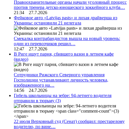
Правоохранительные органы начали уголовный процесс
против тренера детско-юношеского хоккейного клуба…
21:34 27.7.2026
Фейковое авто «Latvijas pasts» и лихая драйверша из
Украины: остановили 21 нелегала
Смекалка контрабандистов вышла на новый уровень:
один из перевозчиков решил…
12:47 27.7.2026
В Риге ищут парня, сбившего вазон в летнем кафе
(видео)
Сотрудники Рижского Северного управления
Госполиции устанавливают личность человека,
изображенного на…
14:56 24.7.2026
Гибель школьницы на зебре: 94-летнего водителя
отправили в тюрьму
(3)
22 июля Верховный суд (Сенат) сообщил: престарелому
водителю, по вине…