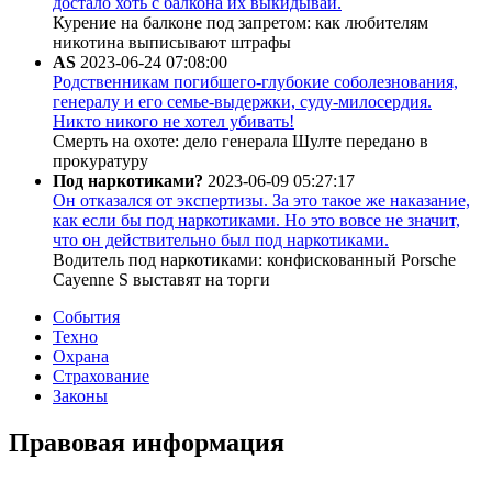
достало хоть с балкона их выкидывай.
Курение на балконе под запретом: как любителям
никотина выписывают штрафы
AS
2023-06-24 07:08:00
Родственникам погибшего-глубокие соболезнования,
генералу и его семье-выдержки, суду-милосердия.
Никто никого не хотел убивать!
Смерть на охоте: дело генерала Шулте передано в
прокуратуру
Под наркотиками?
2023-06-09 05:27:17
Он отказался от экспертизы. За это такое же наказание,
как если бы под наркотиками. Но это вовсе не значит,
что он действительно был под наркотиками.
Водитель под наркотиками: конфискованный Porsche
Cayenne S выставят на торги
События
Техно
Охрана
Страхование
Законы
Правовая информация