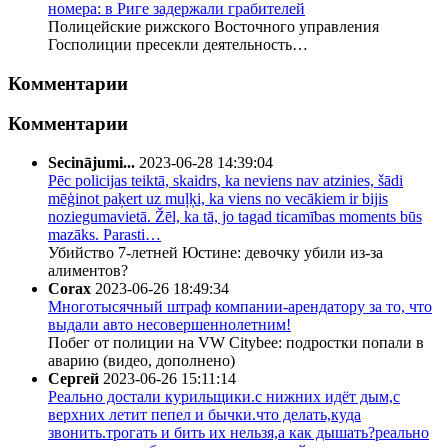
номера: в Риге задержали грабителей
Полицейские рижского Восточного управления
Госполиции пресекли деятельность…
Комментарии
Комментарии
Secinājumi...
2023-06-28 14:39:04
Pēc policijas teiktā, skaidrs, ka neviens nav atzinies, šādi
mēģinot paķert uz muļķi, ka viens no vecākiem ir bijis
noziegumavietā. Žēl, ka tā, jo tagad ticamības moments būs
mazāks. Parasti…
Убийство 7-летней Юстине: девочку убили из-за
алиментов?
Corax
2023-06-26 18:49:34
Многотысячный штраф компании-арендатору за то, что
выдали авто несовершеннолетним!
Побег от полиции на VW Citybee: подростки попали в
аварию (видео, дополнено)
Сергей
2023-06-26 15:11:14
Реально достали курильщики.с нижних идёт дым,с
верхних летит пепел и бычки.что делать,куда
звонить.трогать и бить их нельзя,а как дышать?реально