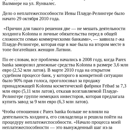
Валмиере на ул. Яунвалес.
Дело о неплатежеспособности Иевы Плауде-Релингере было
начато 29 октября 2010 года.
«Причин для такого решения две — не мешать деятельности
холдинга Kolonna и личные обязательства перед в общей
сложности семью коммерческими банками», — заявила г-жа
Плауде-Релингере, которая еще в мае была на втором месте в
топе богатейших женщин Латвии.
По ее словам, все проблемы начались в 2008 году, когда Parex
banka заморозил денежные средства Kolonna в размере 3,6 млн
евро (2,52 млн латов). В марте 2010 года на открытом
судебном процессе банк, у которого в конкретной ситуации
было 90% прав голоса, проголосовал за продажу
принадлежащей Kolonna косметической фабрики Fribad за 7,3
млн евро (5,11 млн латов), отказав возглавляемой Плауде-
Релингере группе немецких инвесторов, которая предлагала
купить завод за 9 млн евро (6,3 млн латов).
Чтобы отношения с Parex banka больше не влияли на
деятельность холдинга, его совладелица и решила пойти на
процедуру неплатежеспособности. «Начало процесса моей
неплатежеспособности — это вынужденный шаг из-за