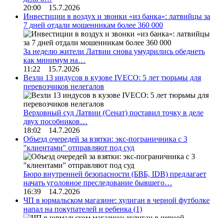
20:00 15.7.2026
Инвестиции в воздух и звонки «из банка»: латвийцы за
7 дней отдали мошенникам более 360 000
За неделю жители Латвии снова умудрились обеднеть
как минимум на…
11:22 15.7.2026
Везли 13 индусов в кузове IVECO: 5 лет тюрьмы для
перевозчиков нелегалов
Верховный суд Латвии (Сенат) поставил точку в деле
двух пособников…
18:02 14.7.2026
Объезд очередей за взятки: экс-пограничника с 3
"клиентами" отправляют под суд
Бюро внутренней безопасности (БВБ, IDB) предлагает
начать уголовное преследование бывшего…
16:39 14.7.2026
ЧП в юрмальском магазине: хулиган в черной футболке
напал на покупателей и ребенка
(1)