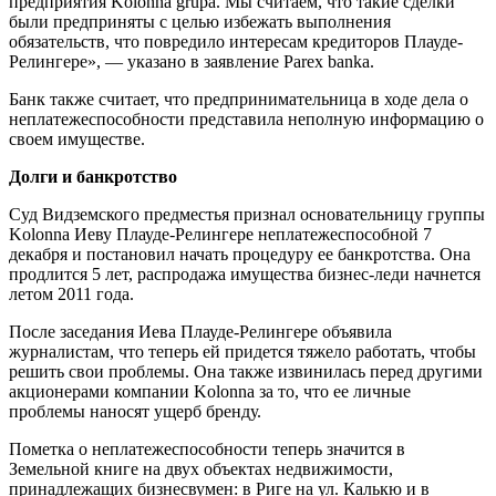
предприятия Kolonna grupa. Мы считаем, что такие сделки
были предприняты с целью избежать выполнения
обязательств, что повредило интересам кредиторов Плауде-
Релингере», — указано в заявление Parex banka.
Банк также считает, что предпринимательница в ходе дела о
неплатежеспособности представила неполную информацию о
своем имуществе.
Долги и банкротство
Cуд Видземского предместья признал основательницу группы
Kolonna Иеву Плауде-Релингере неплатежеспособной 7
декабря и постановил начать процедуру ее банкротства. Она
продлится 5 лет, распродажа имущества бизнес-леди начнется
летом 2011 года.
После заседания Иева Плауде-Релингере объявила
журналистам, что теперь ей придется тяжело работать, чтобы
решить свои проблемы. Она также извинилась перед другими
акционерами компании Kolonna за то, что ее личные
проблемы наносят ущерб бренду.
Пометка о неплатежеспособности теперь значится в
Земельной книге на двух объектах недвижимости,
принадлежащих бизнесвумен: в Риге на ул. Калькю и в