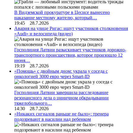
В Видземской прокуратуре в Цесисе вынесено
наказание местному жителю, который…
19:45 28.7.2026
Авария на улице Ригас: ищут участников столкновения
«Audi» и велосипеда (видео)
Госполиция Латвии разыскивает участников дорожно-
транспортного происшествия, которое произошло 12
июня…
19:19 28.7.2026
«Помощь» с двойным дном: украла у соседа с
онкологией 3000 евро через Smart-ID
Госполиция Латвии завершила расследование
резонансного дела о циничном обкрадывании
тяжелобольного…
14:30 28.7.2026
«Никаких сигналов раньше не было»: тренера
подозревают в насилии над ребенком