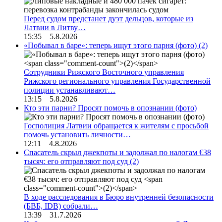
Перед судом предстанет дуэт дельцов, которые из
Латвии в Литву…
15:35 5.8.2026
«Побывал в баре»: теперь ищут этого парня (фото)
(2)
Сотрудники Рижского Восточного управления
Рижского регионального управления Государственной
полиции устанавливают…
13:15 5.8.2026
Кто эти парни? Просят помочь в опознании (фото)
Госполиция Латвии обращается к жителям с просьбой
помочь установить личности…
12:11 4.8.2026
Спасатель скрыл джекпоты и задолжал по налогам €38
тысяч: его отправляют под суд
(2)
В ходе расследования в Бюро внутренней безопасности
(БВБ, IDB) собрали…
13:39 31.7.2026