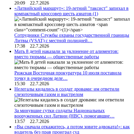
20:09 22.7.2026
«Латвийский маршрут»: 19-летний "таксист" запихал в
компактный кроссовер шесть азиатов
(1)
Сотрудники Службы охраны государственной границы
Литвы (VSAT) с местной полицией…
17:38 22.7.2026
Мать 8 детей наказали за уклонение от алиментов:
вместо тюрьмы — общественные работы
Рижская Восточная прокуратура 10 июля поставила
точку в очередном деле…
15:30 22.7.2026
Нелегалы кидались в солдат дровами: им ответили
слезоточивым газом и выстрелом
За минувшие сутки солдаты Национальных
вооруженных сил Латвии (НВС), помогавшие…
13:57 22.7.2026
«Вы сначала откажитесь, а потом зовите адвоката!»: как
водитель без прав проиграл суд