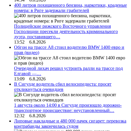
400 литров похищенного бензина, наркотики, краденые
номера: в Риге задержали грабителей
Полицейские рижского Восточного управления
Госполиции пресекли деятельность криминального
дуэта, поставившего…
13:52 6.8.2026
Обгон на трассе А8 стоил водителю BMW 1400 евро и
прав (видео)
Очередной лихач решил устроить ралли на трассе под
Елгавой —…
13:09 6.8.2026
В Сигулде водитель сбил велосипедиста: просят
откликнуться очевидцев
1 августа около 14:00 в Сигулде произошло дорожно-
транспортное происшествие: неустановленный…
12:32 6.8.2026
Липовые накладные и 480 000 пачек сигарет: перевозка
контрабанды закончилась судом