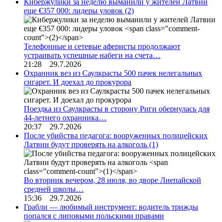
Кибержулики за неделю выманили у жителей Латвии
еще €357 000: лидеры уловок
(2)
Телефонные и сетевые аферисты продолжают
устраивать успешные набеги на счета…
21:28 29.7.2026
Охранник вез из Саулкрасты 500 пачек нелегальных
сигарет. И доехал до прокурора
Поездка из Саулкрасты в сторону Риги обернулась для
44-летнего охранника…
20:37 29.7.2026
После убийства педагога: вооруженных полицейских
Латвии будут проверять на алкоголь
(1)
Во вторник вечером, 28 июля, во дворе Лиепайской
средней школы…
15:36 29.7.2026
Грабли — любимый инструмент: водитель трижды
попался с липовыми польскими правами