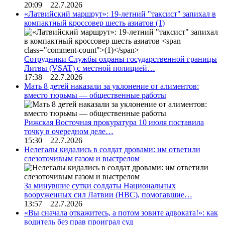
20:09 22.7.2026
«Латвийский маршрут»: 19-летний "таксист" запихал в
компактный кроссовер шесть азиатов
(1)
Сотрудники Службы охраны государственной границы
Литвы (VSAT) с местной полицией…
17:38 22.7.2026
Мать 8 детей наказали за уклонение от алиментов:
вместо тюрьмы — общественные работы
Рижская Восточная прокуратура 10 июля поставила
точку в очередном деле…
15:30 22.7.2026
Нелегалы кидались в солдат дровами: им ответили
слезоточивым газом и выстрелом
За минувшие сутки солдаты Национальных
вооруженных сил Латвии (НВС), помогавшие…
13:57 22.7.2026
«Вы сначала откажитесь, а потом зовите адвоката!»: как
водитель без прав проиграл суд