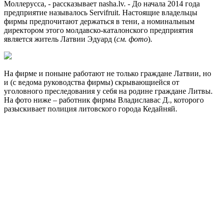
Моллерусса, - рассказывает nasha.lv. - До начала 2014 года
предприятие называлось Servifruit. Настоящие владельцы
фирмы предпочитают держаться в тени, а номинальным
директором этого молдавско-каталонского предприятия
является житель Латвии Эдуард (
см. фото
).
На фирме и поныне работают не только граждане Латвии, но
и (с ведома руководства фирмы) скрывающиейся от
уголовного преследования у себя на родине граждане Литвы.
На фото ниже – работник фирмы Владиславас Д., которого
разыскивает полиция литовского города Кедайняй.