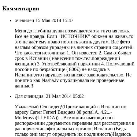
Комментарии
очевидец
15 Мая 2014 15:47
Меня до глубины души возмущается эта гнусная ложь.
Всё не правда! Если "ИСТОЧНИК" обижен на жизнь,то
это не даёт ему право портить жизнь другим. Все фото
наглым образом украдены из личных страниц соц.сетей.
Что касается источника: 1. Он известен 2. Сам отбывал
срок в Испании ( нанесения тяж.тел.повреждений
женщине) 3. Употребляющий наркотики 4. Получающий
пособие по безработице ( 800€) не находясь в
Испании,что нарушает испанское законодательство. Не
понятно как Nasha.lv опубликовала не проверенные
данные!!
Для очевидца.
21 Мая 2014 05:02
Уважаемый Очевидец!(Проживающий в Испании по
адресу Carrer FerrerI Busquets 88 portal A, 4.2...-
Mollerussa(LLEIDA))... Все копии имеющихся в
распоряжении документов переданы для рассмотрения в
распоряжение официальных органов Испании.(Ведь
только они могут определить их подлинность)Надеюсь