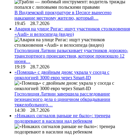
В Видземской прокуратуре в Цесисе вынесено
наказание местному жителю, который…
19:45 28.7.2026
Авария на улице Ригас: ищут участников столкновения
«Audi» и велосипеда (видео)
Госполиция Латвии разыскивает участников дорожно-
транспортного происшествия, которое произошло 12
июня…
19:19 28.7.2026
«Помощь» с двойным дном: украла у соседа с
онкологией 3000 евро через Smart-ID
Госполиция Латвии завершила расследование
резонансного дела о циничном обкрадывании
тяжелобольного…
14:30 28.7.2026
«Никаких сигналов раньше не было»: тренера
подозревают в насилии над ребенком