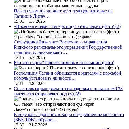
Перед судом предстанет дуэт дельцов, которые из
Латвии в Литву…
15:35 5.8.2026
«Побывал в баре»: теперь ищут этого парня (фото)
(2)
Сотрудники Рижского Восточного управления
Рижского регионального управления Государственной
полиции устанавливают…
13:15 5.8.2026
Кто эти парни? Просят помочь в опознании (фото)
Госполиция Латвии обращается к жителям с просьбой
помочь установить личности…
12:11 4.8.2026
Спасатель скрыл джекпоты и задолжал по налогам €38
тысяч: его отправляют под суд
(2)
В ходе расследования в Бюро внутренней безопасности
(БВБ, IDB) собрали…
13:39 31.7.2026