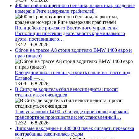
400 литров похищенного бензина, наркотики, краденые
номера: в Риге задержали грабителей
Полицейские рижского Восточного управления
Госполиции пресекли деятельность криминального
дуэта, поставившего…
13:52 6.8.2026
Обгон на трассе А8 стоил водителю BMW 1400 евро и
прав (видео)
Очередной лихач решил устроить ралли на трассе под
Елгавой —…
13:09 6.8.2026
В Сигулде водитель сбил велосипедиста: просят
откликнуться очевидцев
1 августа около 14:00 в Сигулде произошло дорожно-
транспортное происшествие: неустановленный…
12:32 6.8.2026
Липовые накладные и 480 000 пачек сигарет: перевозка
контрабанды закончилась судом