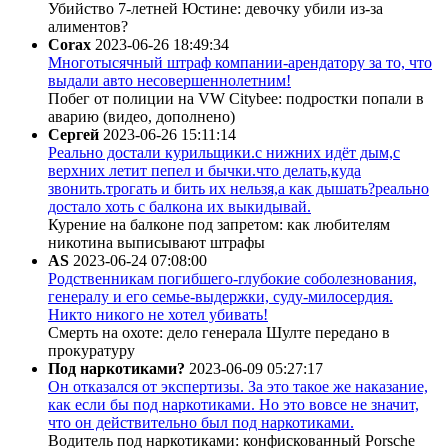
Убийство 7-летней Юстине: девочку убили из-за
алиментов?
Corax
2023-06-26 18:49:34
Многотысячный штраф компании-арендатору за то, что
выдали авто несовершеннолетним!
Побег от полиции на VW Citybee: подростки попали в
аварию (видео, дополнено)
Сергей
2023-06-26 15:11:14
Реально достали курильщики.с нижних идёт дым,с
верхних летит пепел и бычки.что делать,куда
звонить.трогать и бить их нельзя,а как дышать?реально
достало хоть с балкона их выкидывай.
Курение на балконе под запретом: как любителям
никотина выписывают штрафы
AS
2023-06-24 07:08:00
Родственникам погибшего-глубокие соболезнования,
генералу и его семье-выдержки, суду-милосердия.
Никто никого не хотел убивать!
Смерть на охоте: дело генерала Шулте передано в
прокуратуру
Под наркотиками?
2023-06-09 05:27:17
Он отказался от экспертизы. За это такое же наказание,
как если бы под наркотиками. Но это вовсе не значит,
что он действительно был под наркотиками.
Водитель под наркотиками: конфискованный Porsche