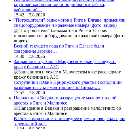
крупный канал поставки подпольного табака,
работавший…
15:42 7.8.2026
"Потрошители" банкоматов в Риге и Елгаве: применяли
спецоборудование и краденые номера (фото, видео)
Весной текущего года по Риге и Елгаве были
совершены дерзкие…
14:30 7.8.2026
Заправился и уехал: в Марупеском крае расследуют
кражу бензина на АЗС
Сотрудники Южно-Пририжского участка Госполиции
разбираются с кражей топлива в Пиньки.…
13:57 7.8.2026
Нападение в Вецаки и развращение малолетних: об
арестах в Риге и Малпилсе
В Рижском регионе за последнее время проведена серия
задержаний за…
14:34 6.8.2026