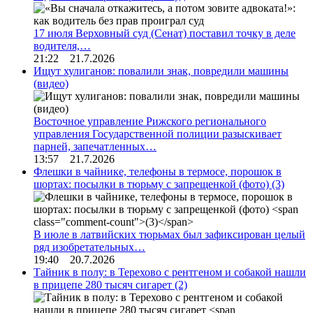
17 июля Верховный суд (Сенат) поставил точку в деле
водителя,…
21:22 21.7.2026
Ищут хулиганов: повалили знак, повредили машины
(видео)
Восточное управление Рижского регионального
управления Государственной полиции разыскивает
парней, запечатленных…
13:57 21.7.2026
Флешки в чайнике, телефоны в термосе, порошок в
шортах: посылки в тюрьму с запрещенкой (фото)
(3)
В июле в латвийских тюрьмах был зафиксирован целый
ряд изобретательных…
19:40 20.7.2026
Тайник в полу: в Терехово с рентгеном и собакой нашли
в прицепе 280 тысяч сигарет
(2)