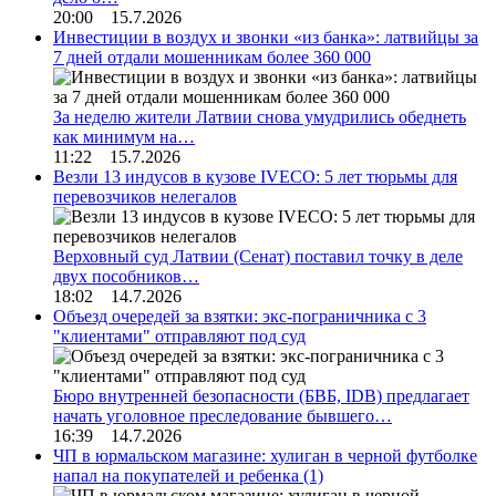
20:00 15.7.2026
Инвестиции в воздух и звонки «из банка»: латвийцы за
7 дней отдали мошенникам более 360 000
За неделю жители Латвии снова умудрились обеднеть
как минимум на…
11:22 15.7.2026
Везли 13 индусов в кузове IVECO: 5 лет тюрьмы для
перевозчиков нелегалов
Верховный суд Латвии (Сенат) поставил точку в деле
двух пособников…
18:02 14.7.2026
Объезд очередей за взятки: экс-пограничника с 3
"клиентами" отправляют под суд
Бюро внутренней безопасности (БВБ, IDB) предлагает
начать уголовное преследование бывшего…
16:39 14.7.2026
ЧП в юрмальском магазине: хулиган в черной футболке
напал на покупателей и ребенка
(1)