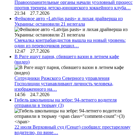
Правоохранительные органы начали уголовный процесс
против тренера детско-юношеского хоккейного клуба…
21:34 27.7.2026
Фейковое авто «Latvijas pasts» и лихая драйверша из
Украины: остановили 21 нелегала
Смекалка контрабандистов вышла на новый уровень:
один из перевозчиков решил…
12:47 27.7.2026
В Риге ищут парня, сбившего вазон в летнем кафе
(видео)
Сотрудники Рижского Северного управления
Госполиции устанавливают личность человека,
изображенного на…
14:56 24.7.2026
Гибель школьницы на зебре: 94-летнего водителя
отправили в тюрьму
(3)
22 июля Верховный суд (Сенат) сообщил: престарелому
водителю, по вине…