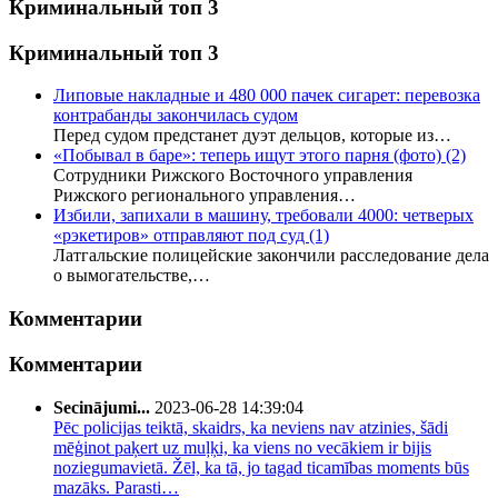
Криминальный топ 3
Криминальный топ 3
Липовые накладные и 480 000 пачек сигарет: перевозка
контрабанды закончилась судом
Перед судом предстанет дуэт дельцов, которые из…
«Побывал в баре»: теперь ищут этого парня (фото)
(2)
Сотрудники Рижского Восточного управления
Рижского регионального управления…
Избили, запихали в машину, требовали 4000: четверых
«рэкетиров» отправляют под суд
(1)
Латгальские полицейские закончили расследование дела
о вымогательстве,…
Комментарии
Комментарии
Secinājumi...
2023-06-28 14:39:04
Pēc policijas teiktā, skaidrs, ka neviens nav atzinies, šādi
mēģinot paķert uz muļķi, ka viens no vecākiem ir bijis
noziegumavietā. Žēl, ka tā, jo tagad ticamības moments būs
mazāks. Parasti…