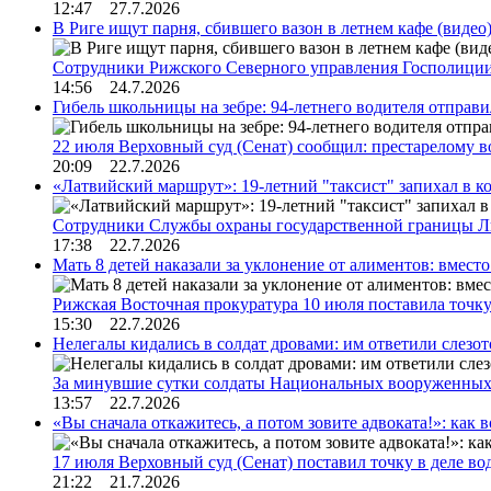
12:47 27.7.2026
В Риге ищут парня, сбившего вазон в летнем кафе (видео
Сотрудники Рижского Северного управления Госполиции
14:56 24.7.2026
Гибель школьницы на зебре: 94-летнего водителя отправ
22 июля Верховный суд (Сенат) сообщил: престарелому 
20:09 22.7.2026
«Латвийский маршрут»: 19-летний "таксист" запихал в к
Сотрудники Службы охраны государственной границы 
17:38 22.7.2026
Мать 8 детей наказали за уклонение от алиментов: вме
Рижская Восточная прокуратура 10 июля поставила точк
15:30 22.7.2026
Нелегалы кидались в солдат дровами: им ответили слезо
За минувшие сутки солдаты Национальных вооруженны
13:57 22.7.2026
«Вы сначала откажитесь, а потом зовите адвоката!»: как в
17 июля Верховный суд (Сенат) поставил точку в деле в
21:22 21.7.2026