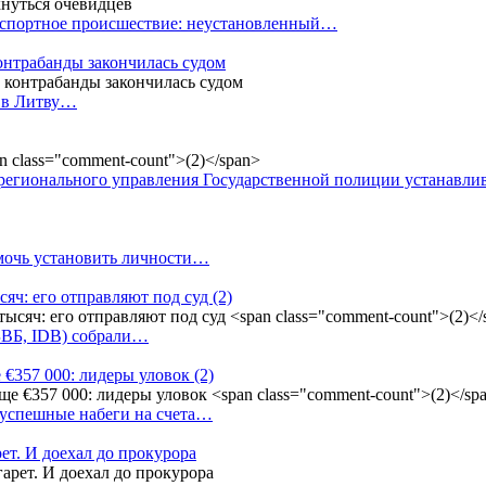
анспортное происшествие: неустановленный…
контрабанды закончилась судом
и в Литву…
регионального управления Государственной полиции устанавл
омочь установить личности…
сяч: его отправляют под суд
(2)
(БВБ, IDB) собрали…
 €357 000: лидеры уловок
(2)
 успешные набеги на счета…
ет. И доехал до прокурора