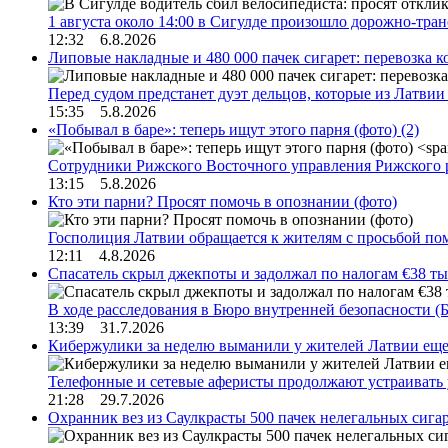
1 августа около 14:00 в Сигулде произошло дорожно-тр
12:32 6.8.2026
Липовые накладные и 480 000 пачек сигарет: перевозка 
Перед судом предстанет дуэт дельцов, которые из Латви
15:35 5.8.2026
«Побывал в баре»: теперь ищут этого парня (фото)
(2)
Сотрудники Рижского Восточного управления Рижского 
13:15 5.8.2026
Кто эти парни? Просят помочь в опознании (фото)
Госполиция Латвии обращается к жителям с просьбой п
12:11 4.8.2026
Спасатель скрыл джекпоты и задолжал по налогам €38 ты
В ходе расследования в Бюро внутренней безопасности 
13:39 31.7.2026
Кибержулики за неделю выманили у жителей Латвии еще
Телефонные и сетевые аферисты продолжают устраивать
21:28 29.7.2026
Охранник вез из Саулкрасты 500 пачек нелегальных сигар