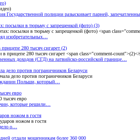
ео)
ния Государственной полиции разыскивает парней, запечатлен
х: посылки в тюрьму с запрещенкой (фото)
(3)
ряд изобретательных…
в прицепе 280 тысяч сигарет
(2)
енных доходов (СГД) на латвийско-российской границе…
ала дело против пограничников Беларуси
ражданин Польши, который…
тысяч евро
жчин, которые решили…
даров ножом в гостя
 дело о…
7 дней отдали мошенникам более 360 000