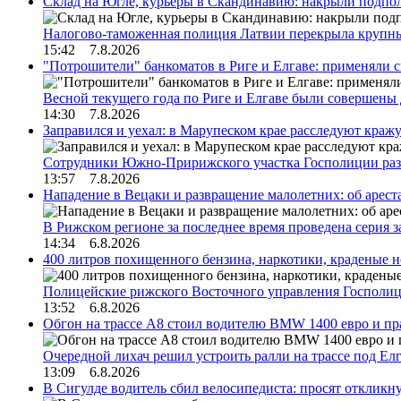
Склад на Югле, курьеры в Скандинавию: накрыли подполь
Налогово-таможенная полиция Латвии перекрыла крупны
15:42 7.8.2026
"Потрошители" банкоматов в Риге и Елгаве: применяли с
Весной текущего года по Риге и Елгаве были совершены
14:30 7.8.2026
Заправился и уехал: в Марупеском крае расследуют краж
Сотрудники Южно-Пририжского участка Госполиции раз
13:57 7.8.2026
Нападение в Вецаки и развращение малолетних: об арест
В Рижском регионе за последнее время проведена серия 
14:34 6.8.2026
400 литров похищенного бензина, наркотики, краденые н
Полицейские рижского Восточного управления Госполиц
13:52 6.8.2026
Обгон на трассе А8 стоил водителю BMW 1400 евро и пра
Очередной лихач решил устроить ралли на трассе под Е
13:09 6.8.2026
В Сигулде водитель сбил велосипедиста: просят откликн