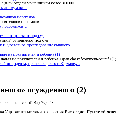
ак минимум на…
евозчиков нелегалов
вух пособников…
тами" отправляют под суд
ачать уголовное преследование бывшего…
апал на покупателей и ребенка
(1)
елей инцидента, произошедшего в Юрмале,…
енного» осужденного
(2)
а Управления местами заключения Висвалдиса Пуките объяснени