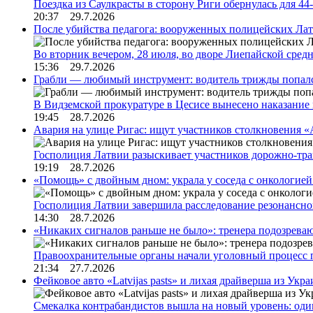
Поездка из Саулкрасты в сторону Риги обернулась для 4
20:37 29.7.2026
После убийства педагога: вооруженных полицейских Лат
Во вторник вечером, 28 июля, во дворе Лиепайской сре
15:36 29.7.2026
Грабли — любимый инструмент: водитель трижды попал
В Видземской прокуратуре в Цесисе вынесено наказани
19:45 28.7.2026
Авария на улице Ригас: ищут участников столкновения «A
Госполиция Латвии разыскивает участников дорожно-тр
19:19 28.7.2026
«Помощь» с двойным дном: украла у соседа с онкологией 
Госполиция Латвии завершила расследование резонансн
14:30 28.7.2026
«Никаких сигналов раньше не было»: тренера подозреваю
Правоохранительные органы начали уголовный процесс 
21:34 27.7.2026
Фейковое авто «Latvijas pasts» и лихая драйверша из Укр
Смекалка контрабандистов вышла на новый уровень: од