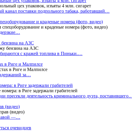
ный цех упаковок, изъяты 4 млн. сигарет
й канал поставки подпольного табака, работавший…
пецоборудование и краденые номера (фото, видео)
 дерзкие…
у бензина на АЗС
бираются с кражей топлива в Пиньки.…
ах в Риге и Малпилсе
задержаний за…
омера: в Риге задержали грабителей
ии пресекли деятельность криминального дуэта, поставившего
в (видео)
лгавой —…
уться очевидцев