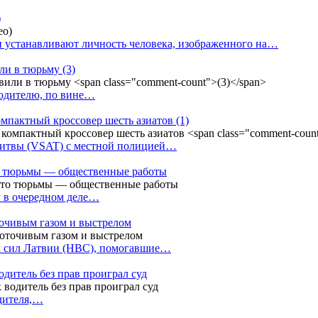
)
 устанавливают личность человека, изображенного на…
или в тюрьму
(3)
водителю, по вине…
омпактный кроссовер шесть азиатов
(1)
Литвы (VSAT) с местной полицией…
сто тюрьмы — общественные работы
у в очередном деле…
точивым газом и выстрелом
х сил Латвии (НВС), помогавшие…
одитель без прав проиграл суд
одителя,…