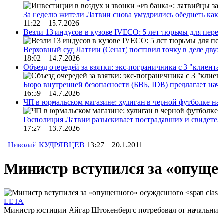
За неделю жители Латвии снова умудрились обеднеть к
11:22 15.7.2026
Везли 13 индусов в кузове IVECO: 5 лет тюрьмы для пер
Верховный суд Латвии (Сенат) поставил точку в деле д
18:02 14.7.2026
Объезд очередей за взятки: экс-пограничника с 3 "клиен
Бюро внутренней безопасности (БВБ, IDB) предлагает н
16:39 14.7.2026
ЧП в юрмальском магазине: хулиган в черной футболке н
Госполиция Латвии разыскивает пострадавших и свидет
17:27 13.7.2026
Николай КУДРЯВЦЕВ
13:27 20.1.2011
Министр вступился за «опущ
LETA
Министр юстиции Айгар Штокенбергс потребовал от начальник