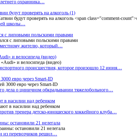
4-летнего охранника…
вии будут проверять на алкоголь
(1)
дней школы…
ся с липовыми польскими правами
е местному жителю, который…
udi» и велосипеда (видео)
анспортного происшествия, которое произошло 12 июня…
3000 евро через Smart-ID
ого дела о циничном обкрадывании тяжелобольного…
т в насилии над ребенком
против тренера детско-юношеского хоккейного клуба…
аины: остановили 21 нелегала
ин из перевозчиков решил…