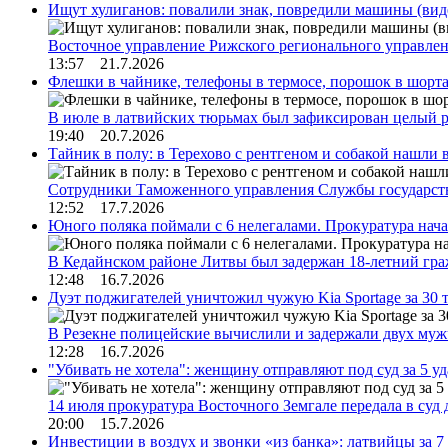
Ищут хулиганов: повалили знак, повредили машины (вид
Восточное управление Рижского регионального управле
13:57 21.7.2026
Флешки в чайнике, телефоны в термосе, порошок в шорта
В июле в латвийских тюрьмах был зафиксирован целый 
19:40 20.7.2026
Тайник в полу: в Терехово с рентгеном и собакой нашли 
Сотрудники Таможенного управления Службы государств
12:52 17.7.2026
Юного поляка поймали с 6 нелегалами. Прокуратура нач
В Кедайнском районе Литвы был задержан 18-летний г
12:48 16.7.2026
Дуэт поджигателей уничтожил чужую Kia Sportage за 30 
В Резекне полицейские вычислили и задержали двух му
12:28 16.7.2026
"Убивать не хотела": женщину отправляют под суд за 5 у
14 июля прокуратура Восточного Земгале передала в суд
20:00 15.7.2026
Инвестиции в воздух и звонки «из банка»: латвийцы за 