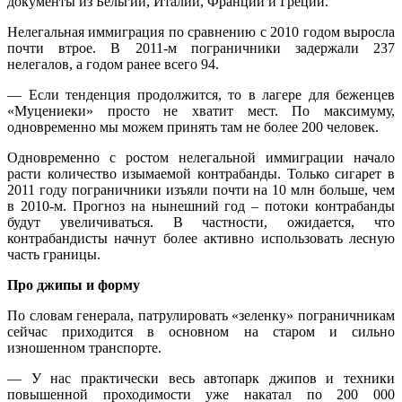
документы из Бельгии, Италии, Франции и Греции.
Нелегальная иммиграция по сравнению с 2010 годом выросла
почти втрое. В 2011-м пограничники задержали 237
нелегалов, а годом ранее всего 94.
— Если тенденция продолжится, то в лагере для беженцев
«Муцениеки» просто не хватит мест. По максимуму,
одновременно мы можем принять там не более 200 человек.
Одновременно с ростом нелегальной иммиграции начало
расти количество изымаемой контрабанды. Только сигарет в
2011 году пограничники изъяли почти на 10 млн больше, чем
в 2010-м. Прогноз на нынешний год – потоки контрабанды
будут увеличиваться. В частности, ожидается, что
контрабандисты начнут более активно использовать лесную
часть границы.
Про джипы и форму
По словам генерала, патрулировать «зеленку» пограничникам
сейчас приходится в основном на старом и сильно
изношенном транспорте.
— У нас практически весь автопарк джипов и техники
повышенной проходимости уже накатал по 200 000