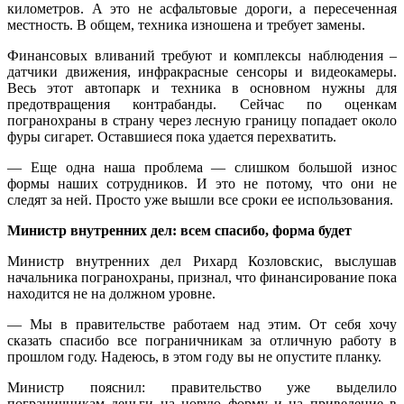
километров. А это не асфальтовые дороги, а пересеченная
местность. В общем, техника изношена и требует замены.
Финансовых вливаний требуют и комплексы наблюдения –
датчики движения, инфракрасные сенсоры и видеокамеры.
Весь этот автопарк и техника в основном нужны для
предотвращения контрабанды. Сейчас по оценкам
погранохраны в страну через лесную границу попадает около
фуры сигарет. Оставшиеся пока удается перехватить.
— Еще одна наша проблема — слишком большой износ
формы наших сотрудников. И это не потому, что они не
следят за ней. Просто уже вышли все сроки ее использования.
Министр внутренних дел: всем спасибо, форма будет
Министр внутренних дел Рихард Козловскис, выслушав
начальника погранохраны, признал, что финансирование пока
находится не на должном уровне.
— Мы в правительстве работаем над этим. От себя хочу
сказать спасибо все пограничникам за отличную работу в
прошлом году. Надеюсь, в этом году вы не опустите планку.
Министр пояснил: правительство уже выделило
пограничникам деньги на новую форму и на приведение в