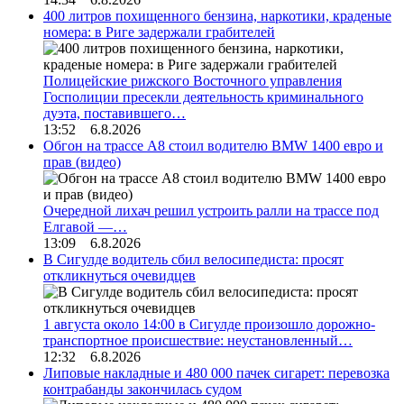
400 литров похищенного бензина, наркотики, краденые
номера: в Риге задержали грабителей
Полицейские рижского Восточного управления
Госполиции пресекли деятельность криминального
дуэта, поставившего…
13:52 6.8.2026
Обгон на трассе А8 стоил водителю BMW 1400 евро и
прав (видео)
Очередной лихач решил устроить ралли на трассе под
Елгавой —…
13:09 6.8.2026
В Сигулде водитель сбил велосипедиста: просят
откликнуться очевидцев
1 августа около 14:00 в Сигулде произошло дорожно-
транспортное происшествие: неустановленный…
12:32 6.8.2026
Липовые накладные и 480 000 пачек сигарет: перевозка
контрабанды закончилась судом