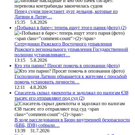
Перед судом предстанет дуэт дельцов, которые из
Латвии в Литву…
15:35 5.8.2026
«Побывал в баре»: теперь ищут этого парня (фото)
(2)
Сотрудники Рижского Восточного управления
Рижского регионального управления Государственной
полиции устанавливают…
13:15 5.8.2026
Кто эти парни? Просят помочь в опознании (фото)
Госполиция Латвии обращается к жителям с просьбой
помочь установить личности…
12:11 4.8.2026
Спасатель скрыл джекпоты и задолжал по налогам €38
тысяч: его отправляют под суд
(2)
В ходе расследования в Бюро внутренней безопасности
(БВБ, IDB) собрали…
13:39 31.7.2026