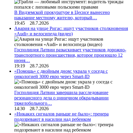
В Видземской прокуратуре в Цесисе вынесено
наказание местному жителю, который…
19:45 28.7.2026
Авария на улице Ригас: ищут участников столкновения
«Audi» и велосипеда (видео)
Госполиция Латвии разыскивает участников дорожно-
транспортного происшествия, которое произошло 12
июня…
19:19 28.7.2026
«Помощь» с двойным дном: украла у соседа с
онкологией 3000 евро через Smart-ID
Госполиция Латвии завершила расследование
резонансного дела о циничном обкрадывании
тяжелобольного…
14:30 28.7.2026
«Никаких сигналов раньше не было»: тренера
подозревают в насилии над ребенком