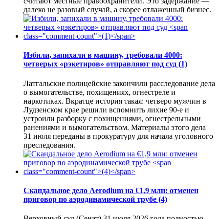
считают местные правоохранители. Это задержание —
далеко не разовый случай, а скорее отлаженный бизнес.
Избили, запихали в машину, требовали 4000:
четверых «рэкетиров» отправляют под суд
(1)
Латгальские полицейские закончили расследование дела
о вымогательстве, похищениях, огнестреле и
наркотиках. Вкратце история такая: четверо мужчин в
Лудзенском крае решили вспомнить лихие 90-е и
устроили разборку с похищениями, огнестрельными
ранениями и вымогательством. Материалы этого дела
31 июля переданы в прокуратуру для начала уголовного
преследования.
Скандальное дело Aerodium на €1,9 млн: отменен
приговор по аэродинамической трубе
(4)
Верховный суд (Сенат) 31 июля 2026 года полностью