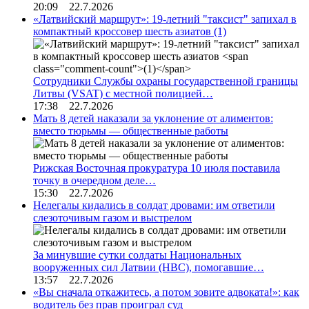
20:09 22.7.2026
«Латвийский маршрут»: 19-летний "таксист" запихал в
компактный кроссовер шесть азиатов
(1)
Сотрудники Службы охраны государственной границы
Литвы (VSAT) с местной полицией…
17:38 22.7.2026
Мать 8 детей наказали за уклонение от алиментов:
вместо тюрьмы — общественные работы
Рижская Восточная прокуратура 10 июля поставила
точку в очередном деле…
15:30 22.7.2026
Нелегалы кидались в солдат дровами: им ответили
слезоточивым газом и выстрелом
За минувшие сутки солдаты Национальных
вооруженных сил Латвии (НВС), помогавшие…
13:57 22.7.2026
«Вы сначала откажитесь, а потом зовите адвоката!»: как
водитель без прав проиграл суд