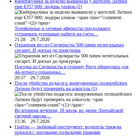
Кибержулики за неделю выманили у жителей Латвии
еще €357 000: лидеры уловок
(2)
Телефонные и сетевые аферисты продолжают
устраивать успешные набеги на счета…
21:28 29.7.2026
Охранник вез из Саулкрасты 500 пачек нелегальных
сигарет. И доехал до прокурора
Поездка из Саулкрасты в сторону Риги обернулась для
44-летнего охранника…
20:37 29.7.2026
После убийства педагога: вооруженных полицейских
Латвии будут проверять на алкоголь
(1)
Во вторник вечером, 28 июля, во дворе Лиепайской
средней школы…
15:36 29.7.2026
Грабли — любимый инструмент: водитель трижды
попался с липовыми польскими правами