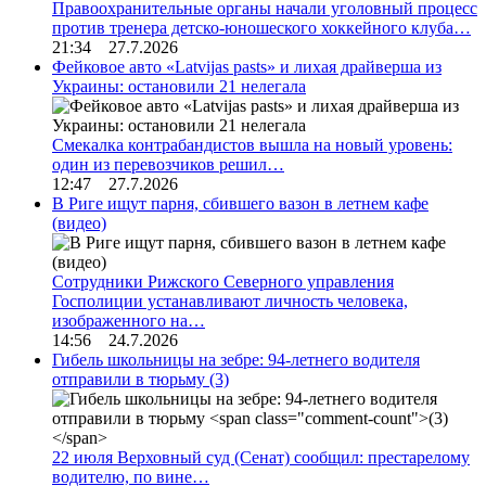
Правоохранительные органы начали уголовный процесс
против тренера детско-юношеского хоккейного клуба…
21:34 27.7.2026
Фейковое авто «Latvijas pasts» и лихая драйверша из
Украины: остановили 21 нелегала
Смекалка контрабандистов вышла на новый уровень:
один из перевозчиков решил…
12:47 27.7.2026
В Риге ищут парня, сбившего вазон в летнем кафе
(видео)
Сотрудники Рижского Северного управления
Госполиции устанавливают личность человека,
изображенного на…
14:56 24.7.2026
Гибель школьницы на зебре: 94-летнего водителя
отправили в тюрьму
(3)
22 июля Верховный суд (Сенат) сообщил: престарелому
водителю, по вине…