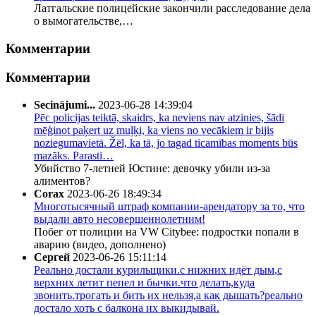
Латгальские полицейские закончили расследование дела
о вымогательстве,…
Комментарии
Комментарии
Secinājumi...
2023-06-28 14:39:04
Pēc policijas teiktā, skaidrs, ka neviens nav atzinies, šādi
mēģinot paķert uz muļķi, ka viens no vecākiem ir bijis
noziegumavietā. Žēl, ka tā, jo tagad ticamības moments būs
mazāks. Parasti…
Убийство 7-летней Юстине: девочку убили из-за
алиментов?
Corax
2023-06-26 18:49:34
Многотысячный штраф компании-арендатору за то, что
выдали авто несовершеннолетним!
Побег от полиции на VW Citybee: подростки попали в
аварию (видео, дополнено)
Сергей
2023-06-26 15:11:14
Реально достали курильщики.с нижних идёт дым,с
верхних летит пепел и бычки.что делать,куда
звонить.трогать и бить их нельзя,а как дышать?реально
достало хоть с балкона их выкидывай.