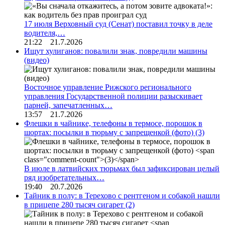
17 июля Верховный суд (Сенат) поставил точку в деле
водителя,…
21:22 21.7.2026
Ищут хулиганов: повалили знак, повредили машины
(видео)
Восточное управление Рижского регионального
управления Государственной полиции разыскивает
парней, запечатленных…
13:57 21.7.2026
Флешки в чайнике, телефоны в термосе, порошок в
шортах: посылки в тюрьму с запрещенкой (фото)
(3)
В июле в латвийских тюрьмах был зафиксирован целый
ряд изобретательных…
19:40 20.7.2026
Тайник в полу: в Терехово с рентгеном и собакой нашли
в прицепе 280 тысяч сигарет
(2)