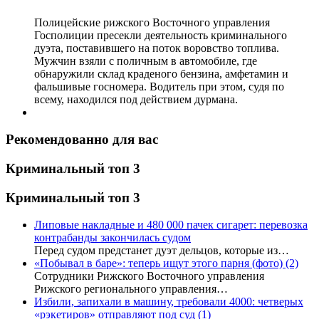
Полицейские рижского Восточного управления
Госполиции пресекли деятельность криминального
дуэта, поставившего на поток воровство топлива.
Мужчин взяли с поличным в автомобиле, где
обнаружили склад краденого бензина, амфетамин и
фальшивые госномера. Водитель при этом, судя по
всему, находился под действием дурмана.
Рекомендованно для вас
Криминальный топ 3
Криминальный топ 3
Липовые накладные и 480 000 пачек сигарет: перевозка
контрабанды закончилась судом
Перед судом предстанет дуэт дельцов, которые из…
«Побывал в баре»: теперь ищут этого парня (фото)
(2)
Сотрудники Рижского Восточного управления
Рижского регионального управления…
Избили, запихали в машину, требовали 4000: четверых
«рэкетиров» отправляют под суд
(1)