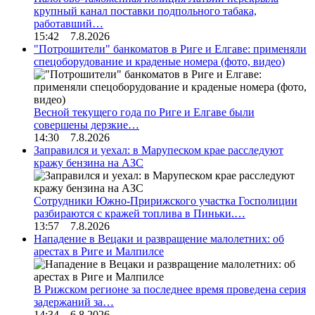
крупный канал поставки подпольного табака,
работавший…
15:42 7.8.2026
"Потрошители" банкоматов в Риге и Елгаве: применяли
спецоборудование и краденые номера (фото, видео)
Весной текущего года по Риге и Елгаве были
совершены дерзкие…
14:30 7.8.2026
Заправился и уехал: в Марупеском крае расследуют
кражу бензина на АЗС
Сотрудники Южно-Пририжского участка Госполиции
разбираются с кражей топлива в Пиньки.…
13:57 7.8.2026
Нападение в Вецаки и развращение малолетних: об
арестах в Риге и Малпилсе
В Рижском регионе за последнее время проведена серия
задержаний за…
14:34 6.8.2026