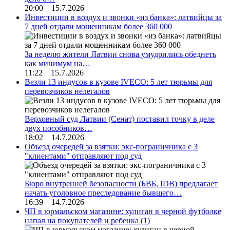
20:00 15.7.2026
Инвестиции в воздух и звонки «из банка»: латвийцы за
7 дней отдали мошенникам более 360 000
За неделю жители Латвии снова умудрились обеднеть
как минимум на…
11:22 15.7.2026
Везли 13 индусов в кузове IVECO: 5 лет тюрьмы для
перевозчиков нелегалов
Верховный суд Латвии (Сенат) поставил точку в деле
двух пособников…
18:02 14.7.2026
Объезд очередей за взятки: экс-пограничника с 3
"клиентами" отправляют под суд
Бюро внутренней безопасности (БВБ, IDB) предлагает
начать уголовное преследование бывшего…
16:39 14.7.2026
ЧП в юрмальском магазине: хулиган в черной футболке
напал на покупателей и ребенка
(1)