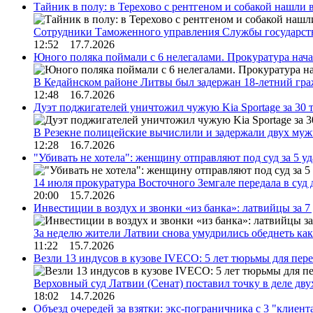
Тайник в полу: в Терехово с рентгеном и собакой нашли 
Сотрудники Таможенного управления Службы государств
12:52 17.7.2026
Юного поляка поймали с 6 нелегалами. Прокуратура нач
В Кедайнском районе Литвы был задержан 18-летний г
12:48 16.7.2026
Дуэт поджигателей уничтожил чужую Kia Sportage за 30 
В Резекне полицейские вычислили и задержали двух му
12:28 16.7.2026
"Убивать не хотела": женщину отправляют под суд за 5 у
14 июля прокуратура Восточного Земгале передала в суд
20:00 15.7.2026
Инвестиции в воздух и звонки «из банка»: латвийцы за 
За неделю жители Латвии снова умудрились обеднеть к
11:22 15.7.2026
Везли 13 индусов в кузове IVECO: 5 лет тюрьмы для пер
Верховный суд Латвии (Сенат) поставил точку в деле д
18:02 14.7.2026
Объезд очередей за взятки: экс-пограничника с 3 "клиен