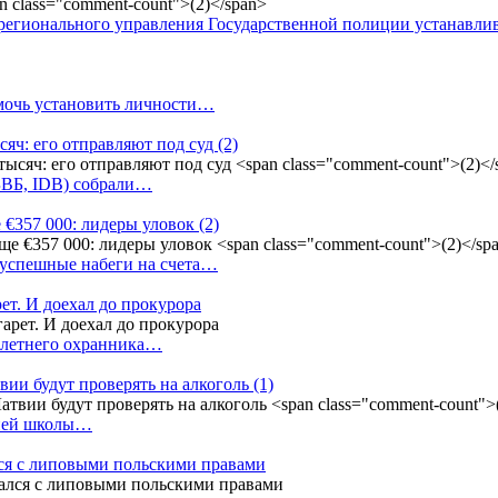
регионального управления Государственной полиции устанавл
омочь установить личности…
сяч: его отправляют под суд
(2)
(БВБ, IDB) собрали…
 €357 000: лидеры уловок
(2)
 успешные набеги на счета…
ет. И доехал до прокурора
4-летнего охранника…
вии будут проверять на алкоголь
(1)
дней школы…
ся с липовыми польскими правами