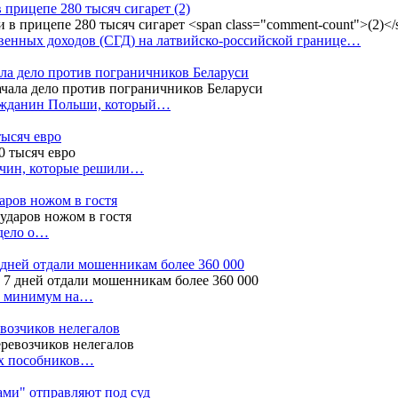
в прицепе 280 тысяч сигарет
(2)
енных доходов (СГД) на латвийско-российской границе…
ала дело против пограничников Беларуси
ражданин Польши, который…
тысяч евро
жчин, которые решили…
даров ножом в гостя
 дело о…
7 дней отдали мошенникам более 360 000
ак минимум на…
евозчиков нелегалов
вух пособников…
тами" отправляют под суд