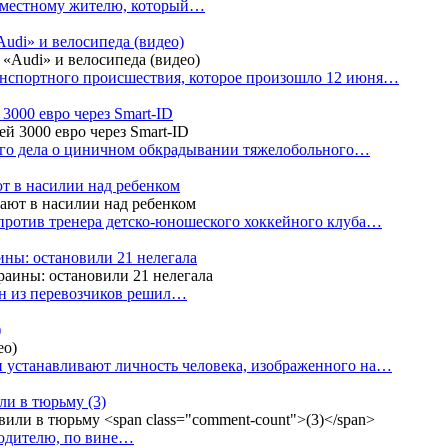
е местному жителю, который…
udi» и велосипеда (видео)
анспортного происшествия, которое произошло 12 июня…
3000 евро через Smart-ID
ого дела о циничном обкрадывании тяжелобольного…
т в насилии над ребенком
против тренера детско-юношеского хоккейного клуба…
аины: остановили 21 нелегала
ин из перевозчиков решил…
)
 устанавливают личность человека, изображенного на…
или в тюрьму
(3)
водителю, по вине…