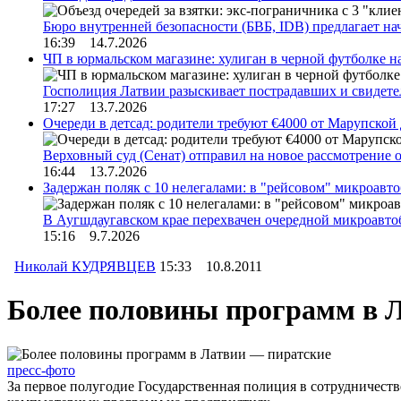
Бюро внутренней безопасности (БВБ, IDB) предлагает н
16:39 14.7.2026
ЧП в юрмальском магазине: хулиган в черной футболке н
Госполиция Латвии разыскивает пострадавших и свидет
17:27 13.7.2026
Очереди в детсад: родители требуют €4000 от Марупской
Верховный суд (Сенат) отправил на новое рассмотрение
16:44 13.7.2026
Задержан поляк с 10 нелегалами: в "рейсовом" микроав
В Аугшдаугавском крае перехвачен очередной микроавто
15:16 9.7.2026
Николай КУДРЯВЦЕВ
15:33 10.8.2011
Более половины программ в 
пресс-фото
За первое полугодие Государственная полиция в сотрудничест