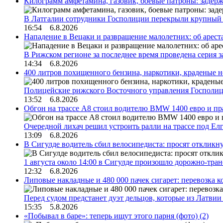
Килограмм амфетамина, газовик, боевые патроны: задер
В Латгалии сотрудники Госполиции перекрыли крупный
16:54 6.8.2026
Нападение в Вецаки и развращение малолетних: об арест
В Рижском регионе за последнее время проведена серия 
14:34 6.8.2026
400 литров похищенного бензина, наркотики, краденые н
Полицейские рижского Восточного управления Госполиц
13:52 6.8.2026
Обгон на трассе А8 стоил водителю BMW 1400 евро и пра
Очередной лихач решил устроить ралли на трассе под Е
13:09 6.8.2026
В Сигулде водитель сбил велосипедиста: просят откликн
1 августа около 14:00 в Сигулде произошло дорожно-тр
12:32 6.8.2026
Липовые накладные и 480 000 пачек сигарет: перевозка 
Перед судом предстанет дуэт дельцов, которые из Латви
15:35 5.8.2026
«Побывал в баре»: теперь ищут этого парня (фото)
(2)