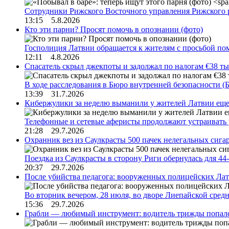
Сотрудники Рижского Восточного управления Рижского 
13:15 5.8.2026
Кто эти парни? Просят помочь в опознании (фото)
Госполиция Латвии обращается к жителям с просьбой п
12:11 4.8.2026
Спасатель скрыл джекпоты и задолжал по налогам €38 ты
В ходе расследования в Бюро внутренней безопасности 
13:39 31.7.2026
Кибержулики за неделю выманили у жителей Латвии еще
Телефонные и сетевые аферисты продолжают устраивать
21:28 29.7.2026
Охранник вез из Саулкрасты 500 пачек нелегальных сигар
Поездка из Саулкрасты в сторону Риги обернулась для 4
20:37 29.7.2026
После убийства педагога: вооруженных полицейских Лат
Во вторник вечером, 28 июля, во дворе Лиепайской сре
15:36 29.7.2026
Грабли — любимый инструмент: водитель трижды попал