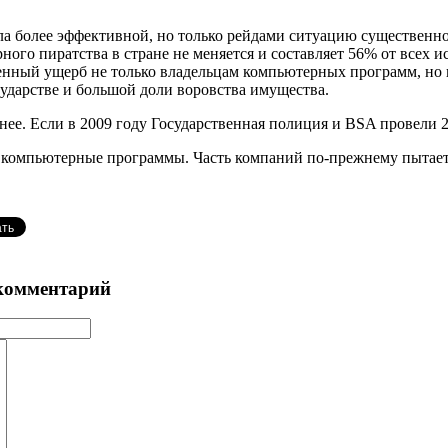
ла более эффективной, но только рейдами ситуацию существенн
ого пиратства в стране не меняется и составляет 56% от всех 
твенный ущерб не только владельцам компьютерных программ, но 
ударстве и большой доли воровства имущества.
нее. Если в 2009 году Государственная полиция и BSA провели 2
е компьютерные программы. Часть компаний по-прежнему пытает
комментарий