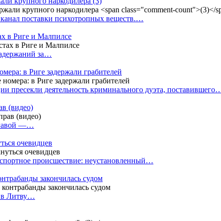
жали крупного наркодилера
(3)
 канал поставки психотропных веществ.…
ах в Риге и Малпилсе
задержаний за…
омера: в Риге задержали грабителей
ии пресекли деятельность криминального дуэта, поставившего
в (видео)
лгавой —…
уться очевидцев
анспортное происшествие: неустановленный…
контрабанды закончилась судом
и в Литву…