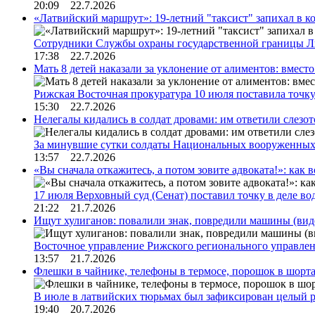
20:09 22.7.2026
«Латвийский маршрут»: 19-летний "таксист" запихал в к
Сотрудники Службы охраны государственной границы 
17:38 22.7.2026
Мать 8 детей наказали за уклонение от алиментов: вме
Рижская Восточная прокуратура 10 июля поставила точк
15:30 22.7.2026
Нелегалы кидались в солдат дровами: им ответили слезо
За минувшие сутки солдаты Национальных вооруженны
13:57 22.7.2026
«Вы сначала откажитесь, а потом зовите адвоката!»: как в
17 июля Верховный суд (Сенат) поставил точку в деле в
21:22 21.7.2026
Ищут хулиганов: повалили знак, повредили машины (вид
Восточное управление Рижского регионального управле
13:57 21.7.2026
Флешки в чайнике, телефоны в термосе, порошок в шорта
В июле в латвийских тюрьмах был зафиксирован целый 
19:40 20.7.2026