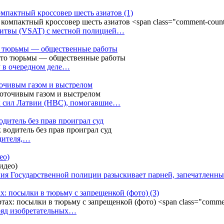
омпактный кроссовер шесть азиатов
(1)
Литвы (VSAT) с местной полицией…
сто тюрьмы — общественные работы
у в очередном деле…
точивым газом и выстрелом
х сил Латвии (НВС), помогавшие…
одитель без прав проиграл суд
одителя,…
ео)
ния Государственной полиции разыскивает парней, запечатлен
х: посылки в тюрьму с запрещенкой (фото)
(3)
ряд изобретательных…