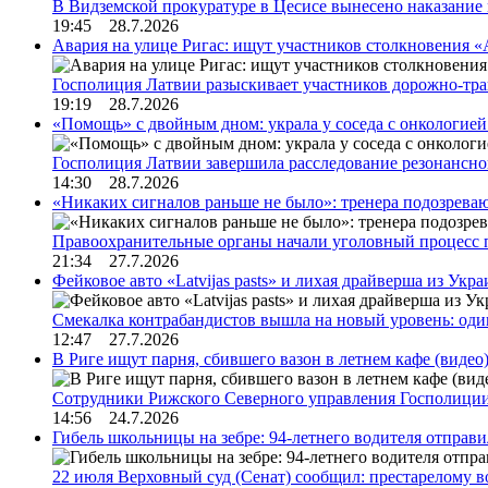
В Видземской прокуратуре в Цесисе вынесено наказани
19:45 28.7.2026
Авария на улице Ригас: ищут участников столкновения «A
Госполиция Латвии разыскивает участников дорожно-тр
19:19 28.7.2026
«Помощь» с двойным дном: украла у соседа с онкологией 
Госполиция Латвии завершила расследование резонансн
14:30 28.7.2026
«Никаких сигналов раньше не было»: тренера подозреваю
Правоохранительные органы начали уголовный процесс 
21:34 27.7.2026
Фейковое авто «Latvijas pasts» и лихая драйверша из Укр
Смекалка контрабандистов вышла на новый уровень: од
12:47 27.7.2026
В Риге ищут парня, сбившего вазон в летнем кафе (видео
Сотрудники Рижского Северного управления Госполиции
14:56 24.7.2026
Гибель школьницы на зебре: 94-летнего водителя отправ
22 июля Верховный суд (Сенат) сообщил: престарелому 