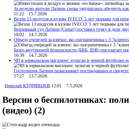
За неделю жители Латвии снова умудрились обеднеть к
11:22 15.7.2026
Везли 13 индусов в кузове IVECO: 5 лет тюрьмы для пер
Верховный суд Латвии (Сенат) поставил точку в деле д
18:02 14.7.2026
Объезд очередей за взятки: экс-пограничника с 3 "клиен
Бюро внутренней безопасности (БВБ, IDB) предлагает н
16:39 14.7.2026
ЧП в юрмальском магазине: хулиган в черной футболке н
Госполиция Латвии разыскивает пострадавших и свидет
17:27 13.7.2026
Николай КУДРЯВЦЕВ
12:01 7.5.2026
Версии о беспилотниках: поли
(видео)
(2)