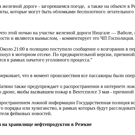
 железной дороге - загоревшемся поезде, а также на объекте в 
нты, которые могут быть обломками беспилотного летательного 
 что этой ночью на участке железной дороги Ницгале — Ваболе,
ности и являются вымыслом, - комментирует это ЧП Госполиция.
 Около 21:00 в полицию поступило сообщение о возгорании в пе
хнул в моторном отсеке. По предварительной версии, причиной 
ся в рамках начатого уголовного процесса."
еркивает, что в момент происшествия все пассажиры были опера
атвии также предупреждает о распространении в интернете лож
 дроне, якобы вызвавшем пожар в Вентспилсе 3 мая - причиной 
спространением ложной информации Государственная полиция воз
о порядка или хулиганство, в рамках которых будут расследовать
теля фейковых новостей.
 на хранилище нефтепродуктов в Резекне