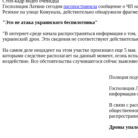
Стоп-кадр видео очевидца
Госполиция Латвии сегодня
распространила
сообщение о ЧП на
Резекне на улице Комунала, действительно обнаружили фрагме
"Это не атака украинского беспилотника"
"В интернет-среде начала распространяться информация о том,
украинский дрон. Эти сведения не соответствуют действитель
На самом деле инцидент на этом участке произошел еще 5 мая.
которыми следствие располагает на данный момент, огонь вспы
воздействие. Все обстоятельства случившегося сейчас выясняют
Полиция подч
Госполиция Л
информация о
В связи с ра
общественног
распространи
Дроны упали