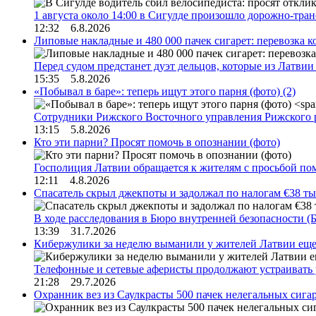
1 августа около 14:00 в Сигулде произошло дорожно-тр
12:32 6.8.2026
Липовые накладные и 480 000 пачек сигарет: перевозка 
Перед судом предстанет дуэт дельцов, которые из Латви
15:35 5.8.2026
«Побывал в баре»: теперь ищут этого парня (фото)
(2)
Сотрудники Рижского Восточного управления Рижского 
13:15 5.8.2026
Кто эти парни? Просят помочь в опознании (фото)
Госполиция Латвии обращается к жителям с просьбой п
12:11 4.8.2026
Спасатель скрыл джекпоты и задолжал по налогам €38 ты
В ходе расследования в Бюро внутренней безопасности 
13:39 31.7.2026
Кибержулики за неделю выманили у жителей Латвии еще
Телефонные и сетевые аферисты продолжают устраивать
21:28 29.7.2026
Охранник вез из Саулкрасты 500 пачек нелегальных сигар