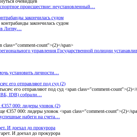
анспортное происшествие: неустановленный…
контрабанды закончилась судом
и в Литву…
регионального управления Государственной полиции устанавл
омочь установить личности…
сяч: его отправляют под суд
(2)
(БВБ, IDB) собрали…
 €357 000: лидеры уловок
(2)
 успешные набеги на счета…
ет. И доехал до прокурора