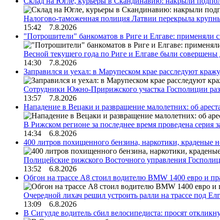
Склад на Югле, курьеры в Скандинавию: накрыли подполь
Налогово-таможенная полиция Латвии перекрыла крупны
15:42 7.8.2026
"Потрошители" банкоматов в Риге и Елгаве: применяли с
Весной текущего года по Риге и Елгаве были совершены
14:30 7.8.2026
Заправился и уехал: в Марупеском крае расследуют краж
Сотрудники Южно-Пририжского участка Госполиции раз
13:57 7.8.2026
Нападение в Вецаки и развращение малолетних: об арест
В Рижском регионе за последнее время проведена серия 
14:34 6.8.2026
400 литров похищенного бензина, наркотики, краденые н
Полицейские рижского Восточного управления Госполиц
13:52 6.8.2026
Обгон на трассе А8 стоил водителю BMW 1400 евро и пра
Очередной лихач решил устроить ралли на трассе под Е
13:09 6.8.2026
В Сигулде водитель сбил велосипедиста: просят откликн