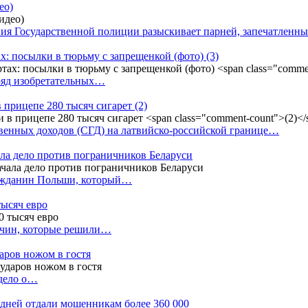
ео)
ния Государственной полиции разыскивает парней, запечатлен
х: посылки в тюрьму с запрещенкой (фото)
(3)
ряд изобретательных…
в прицепе 280 тысяч сигарет
(2)
енных доходов (СГД) на латвийско-российской границе…
ала дело против пограничников Беларуси
ражданин Польши, который…
тысяч евро
жчин, которые решили…
даров ножом в гостя
 дело о…
7 дней отдали мошенникам более 360 000