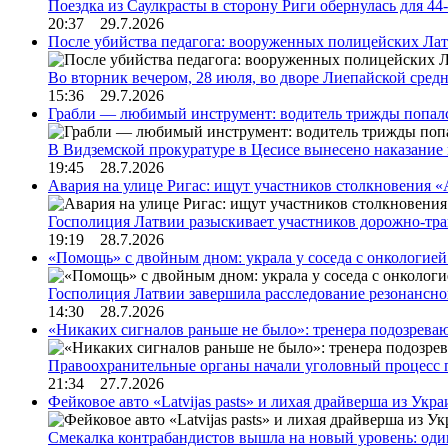
Поездка из Саулкрасты в сторону Риги обернулась для 4
20:37 29.7.2026
После убийства педагога: вооруженных полицейских Лат
Во вторник вечером, 28 июля, во дворе Лиепайской сре
15:36 29.7.2026
Грабли — любимый инструмент: водитель трижды попал
В Видземской прокуратуре в Цесисе вынесено наказани
19:45 28.7.2026
Авария на улице Ригас: ищут участников столкновения «A
Госполиция Латвии разыскивает участников дорожно-тр
19:19 28.7.2026
«Помощь» с двойным дном: украла у соседа с онкологией 
Госполиция Латвии завершила расследование резонансн
14:30 28.7.2026
«Никаких сигналов раньше не было»: тренера подозреваю
Правоохранительные органы начали уголовный процесс 
21:34 27.7.2026
Фейковое авто «Latvijas pasts» и лихая драйверша из Укр
Смекалка контрабандистов вышла на новый уровень: од