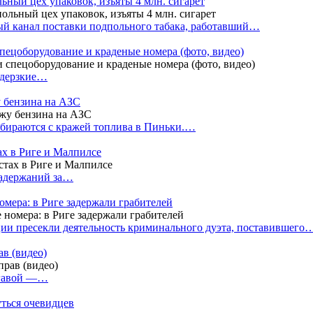
ный цех упаковок, изъяты 4 млн. сигарет
й канал поставки подпольного табака, работавший…
пецоборудование и краденые номера (фото, видео)
 дерзкие…
у бензина на АЗС
бираются с кражей топлива в Пиньки.…
ах в Риге и Малпилсе
задержаний за…
омера: в Риге задержали грабителей
ии пресекли деятельность криминального дуэта, поставившего
в (видео)
лгавой —…
уться очевидцев