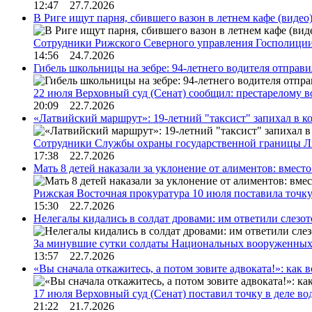
12:47 27.7.2026
В Риге ищут парня, сбившего вазон в летнем кафе (видео
Сотрудники Рижского Северного управления Госполиции
14:56 24.7.2026
Гибель школьницы на зебре: 94-летнего водителя отправ
22 июля Верховный суд (Сенат) сообщил: престарелому 
20:09 22.7.2026
«Латвийский маршрут»: 19-летний "таксист" запихал в к
Сотрудники Службы охраны государственной границы 
17:38 22.7.2026
Мать 8 детей наказали за уклонение от алиментов: вме
Рижская Восточная прокуратура 10 июля поставила точк
15:30 22.7.2026
Нелегалы кидались в солдат дровами: им ответили слезо
За минувшие сутки солдаты Национальных вооруженны
13:57 22.7.2026
«Вы сначала откажитесь, а потом зовите адвоката!»: как в
17 июля Верховный суд (Сенат) поставил точку в деле в
21:22 21.7.2026