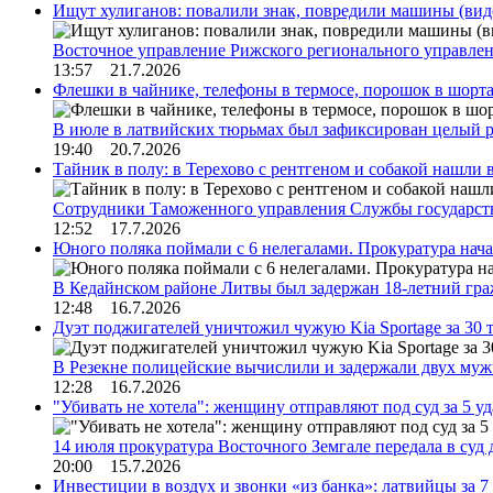
Ищут хулиганов: повалили знак, повредили машины (вид
Восточное управление Рижского регионального управле
13:57 21.7.2026
Флешки в чайнике, телефоны в термосе, порошок в шорта
В июле в латвийских тюрьмах был зафиксирован целый 
19:40 20.7.2026
Тайник в полу: в Терехово с рентгеном и собакой нашли 
Сотрудники Таможенного управления Службы государств
12:52 17.7.2026
Юного поляка поймали с 6 нелегалами. Прокуратура нач
В Кедайнском районе Литвы был задержан 18-летний г
12:48 16.7.2026
Дуэт поджигателей уничтожил чужую Kia Sportage за 30 
В Резекне полицейские вычислили и задержали двух му
12:28 16.7.2026
"Убивать не хотела": женщину отправляют под суд за 5 у
14 июля прокуратура Восточного Земгале передала в суд
20:00 15.7.2026
Инвестиции в воздух и звонки «из банка»: латвийцы за 