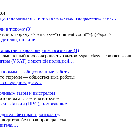
)
 устанавливают личность человека, изображенного на…
или в тюрьму
(3)
водителю, по вине…
омпактный кроссовер шесть азиатов
(1)
Литвы (VSAT) с местной полицией…
сто тюрьмы — общественные работы
у в очередном деле…
точивым газом и выстрелом
х сил Латвии (НВС), помогавшие…
одитель без прав проиграл суд
одителя,…