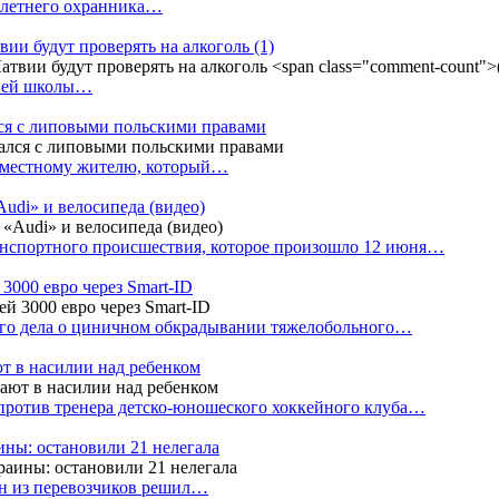
4-летнего охранника…
вии будут проверять на алкоголь
(1)
дней школы…
ся с липовыми польскими правами
е местному жителю, который…
udi» и велосипеда (видео)
анспортного происшествия, которое произошло 12 июня…
3000 евро через Smart-ID
ого дела о циничном обкрадывании тяжелобольного…
т в насилии над ребенком
против тренера детско-юношеского хоккейного клуба…
аины: остановили 21 нелегала
ин из перевозчиков решил…