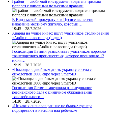
Грабли — любимый инструмент: водитель трижды
попался с липовыми польскими правами
В Видземской прокуратуре в Цесисе вынесено
наказание местному жителю, который…
19:45 28.7.2026
Авария на улице Ригас: ищут участников столкновения
«Audi» и велосипеда (видео)
Госполиция Латвии разыскивает участников дорожно-
транспортного происшествия, которое произошло 12
июня…
19:19 28.7.2026
«Помощь» с двойным дном: украла у соседа с
онкологией 3000 евро через Smart-ID
Госполиция Латвии завершила расследование
резонансного дела о циничном обкрадывании
тяжелобольного…
14:30 28.7.2026
«Никаких сигналов раньше не было»: тренера
подозревают в насилии над ребенком