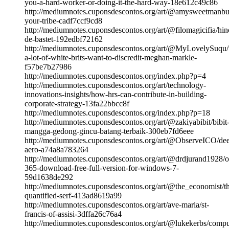
you-a-hard-worker-or-doing-it-the-hard-way-18e612c49c86
http://mediumnotes.cuponsdescontos.org/art/@amysweetmanbul
your-tribe-cadf7ccf9cd8
http://mediumnotes.cuponsdescontos.org/art/@filomagicifia/hin
de-bastet-192edbf72162
http://mediumnotes.cuponsdescontos.org/art/@MyLovelySuqu
a-lot-of-white-brits-want-to-discredit-meghan-markle-
f57be7b27986
http://mediumnotes.cuponsdescontos.org/index.php?p=4
http://mediumnotes.cuponsdescontos.org/art/technology-
innovations-insights/how-hrs-can-contribute-in-building-
corporate-strategy-13fa22bbcc8f
http://mediumnotes.cuponsdescontos.org/index.php?p=18
http://mediumnotes.cuponsdescontos.org/art/@zakiyabibit/bibit
mangga-gedong-gincu-batang-terbaik-300eb7fd6eee
http://mediumnotes.cuponsdescontos.org/art/@ObserveICO/de
aero-a74a8a783264
http://mediumnotes.cuponsdescontos.org/art/@drdjurand1928/of
365-download-free-full-version-for-windows-7-
59d1638de292
http://mediumnotes.cuponsdescontos.org/art/@the_economist/t
quantified-serf-413ad8619a99
http://mediumnotes.cuponsdescontos.org/art/ave-maria/st-
francis-of-assisi-3dffa26c76a4
http://mediumnotes.cuponsdescontos.org/art/@lukekerbs/compu