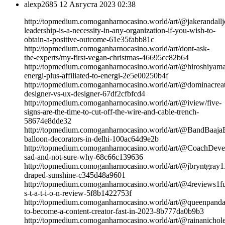
alexp2685
12 Августа 2023 02:38
http://topmedium.comoganharnocasino.world/art/@jakerandalljc
leadership-is-a-necessity-in-any-organization-if-you-wish-to-
obtain-a-positive-outcome-61e35fabb81c
http://topmedium.comoganharnocasino.world/art/dont-ask-
the-experts/my-first-vegan-christmas-46695cc82b64
http://topmedium.comoganharnocasino.world/art/@hiroshiyam
energi-plus-affiliated-to-energi-2e5e00250b4f
http://topmedium.comoganharnocasino.world/art/@dominacreat
designer-vs-ux-designer-67df2cfbfcd4
http://topmedium.comoganharnocasino.world/art/@iview/five-
signs-are-the-time-to-cut-off-the-wire-and-cable-trench-
58674e8dde32
http://topmedium.comoganharnocasino.world/art/@BandBaajaB
balloon-decorators-in-delhi-100ac64d9e2b
http://topmedium.comoganharnocasino.world/art/@CoachDevel
sad-and-not-sure-why-68c66c139636
http://topmedium.comoganharnocasino.world/art/@jbryntgray11
draped-sunshine-c345d48a9601
http://topmedium.comoganharnocasino.world/art/@4reviews1fu
s-t-a-t-i-o-n-review-5f8b1422753f
http://topmedium.comoganharnocasino.world/art/@queenpand
to-become-a-content-creator-fast-in-2023-8b777da0b9b3
http://topmedium.comoganharnocasino.world/art/@rainanichole