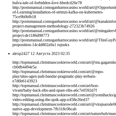
hub/a-tale-of-forbidden-love-bbedcd26e78
http://postsmanual.comoganharnocasino.world/art/@Opportuni
of-Learning/installation-of-strimzi-kafka-on-kubernetes-
75ce9b0bfb18
http://postsmanual.comoganharnocasino.world/art/@kanakinfos
project-management-methodology-272323b74926
http://postsmanual.comoganharnocasino.world/art/@mingaleevb
project-de1186d98773
http://postsmanual.comoganharnocasino.world/art/@ThisGuyPa
proposition-14c4d802a9a1 rujsnkx
alexp2427
12 Августа 2023 02:35
http://topmanual.christmascookiesworld.com/art/@ms.gagarnik
cb0db4494e5a
http://topmanual.christmascookiesworld.com/art/@mpo-
play/situs-agen-judi-bandar-pragmatic-play-terbaru-
e7d6b6143923
http://topmanual.christmascookiesworld.com/art/bon-
vivant/baby-back-ribs-and-spare-ribs-a6c7e0592d7f
http://topmanual.christmascookiesworld.com/art/@yomihacks/
video-editing-using-the-quik-app-e458e26ed37
http://topmanual.christmascookiesworld.com/art/@virajsarode00
native-app-development-7fb318c0bcab
http://topmanual.christmascookiesworld.com/art/naturehub/man