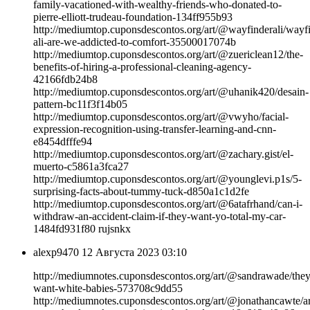
family-vacationed-with-wealthy-friends-who-donated-to-
pierre-elliott-trudeau-foundation-134ff955b93
http://mediumtop.cuponsdescontos.org/art/@wayfinderali/wayf
ali-are-we-addicted-to-comfort-35500017074b
http://mediumtop.cuponsdescontos.org/art/@zuericlean12/the-
benefits-of-hiring-a-professional-cleaning-agency-
42166fdb24b8
http://mediumtop.cuponsdescontos.org/art/@uhanik420/desain-
pattern-bc11f3f14b05
http://mediumtop.cuponsdescontos.org/art/@vwyho/facial-
expression-recognition-using-transfer-learning-and-cnn-
e8454dfffe94
http://mediumtop.cuponsdescontos.org/art/@zachary.gist/el-
muerto-c5861a3fca27
http://mediumtop.cuponsdescontos.org/art/@younglevi.p1s/5-
surprising-facts-about-tummy-tuck-d850a1c1d2fe
http://mediumtop.cuponsdescontos.org/art/@6atafrhand/can-i-
withdraw-an-accident-claim-if-they-want-yo-total-my-car-
1484fd931f80 rujsnkx
alexp9470
12 Августа 2023 03:10
http://mediumnotes.cuponsdescontos.org/art/@sandrawade/they
want-white-babies-573708c9dd55
http://mediumnotes.cuponsdescontos.org/art/@jonathancawte/a