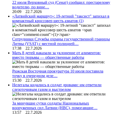
22 июля Верховный суд (Сенат) сообщил: престарелому
водителю, по вине…
20:09 22.7.2026
«Латвийский маршрут»: 19-летний "таксист" запихал в
компактный кроссовер шесть азиатов
(1)
Сотрудники Службы охраны государственной границы
Литвы (VSAT) с местной полицией…
17:38 22.7.2026
Мать 8 детей наказали за уклонение от алиментов:
вместо тюрьмы — общественные работы
Рижская Восточная прокуратура 10 июля поставила
точку в очередном деле…
15:30 22.7.2026
Нелегалы кидались в солдат дровами: им ответили
слезоточивым газом и выстрелом
За минувшие сутки солдаты Национальных
вооруженных сил Латвии (НВС), помогавшие…
13:57 22.7.2026