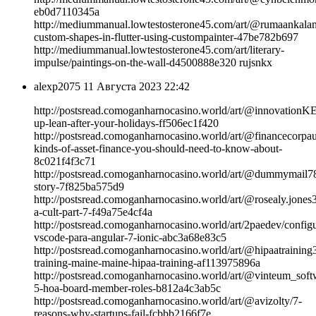
eb0d7110345a
http://mediummanual.lowtestosterone45.com/art/@rumaankala
custom-shapes-in-flutter-using-custompainter-47be782b697
http://mediummanual.lowtestosterone45.com/art/literary-
impulse/paintings-on-the-wall-d4500888e320 rujsnkx
alexp2075
11 Августа 2023 22:42
http://postsread.comoganharnocasino.world/art/@innovationKE
up-lean-after-your-holidays-ff506ec1f420
http://postsread.comoganharnocasino.world/art/@financecorpau
kinds-of-asset-finance-you-should-need-to-know-about-
8c021f4f3c71
http://postsread.comoganharnocasino.world/art/@dummymail78
story-7f825ba575d9
http://postsread.comoganharnocasino.world/art/@rosealy.jones3
a-cult-part-7-f49a75e4cf4a
http://postsread.comoganharnocasino.world/art/2paedev/config
vscode-para-angular-7-ionic-abc3a68e83c5
http://postsread.comoganharnocasino.world/art/@hipaatraining
training-maine-maine-hipaa-training-af113975896a
http://postsread.comoganharnocasino.world/art/@vinteum_soft
5-hoa-board-member-roles-b812a4c3ab5c
http://postsread.comoganharnocasino.world/art/@avizolty/7-
reasons-why-startups-fail-fcbbb2166f7e