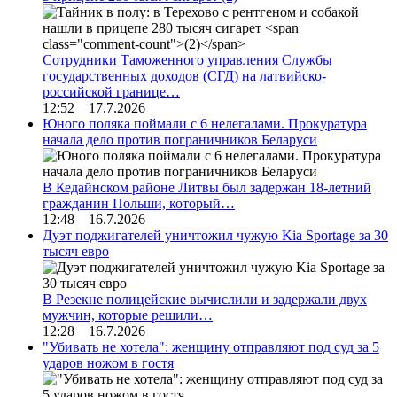
Сотрудники Таможенного управления Службы
государственных доходов (СГД) на латвийско-
российской границе…
12:52 17.7.2026
Юного поляка поймали с 6 нелегалами. Прокуратура
начала дело против пограничников Беларуси
В Кедайнском районе Литвы был задержан 18-летний
гражданин Польши, который…
12:48 16.7.2026
Дуэт поджигателей уничтожил чужую Kia Sportage за 30
тысяч евро
В Резекне полицейские вычислили и задержали двух
мужчин, которые решили…
12:28 16.7.2026
"Убивать не хотела": женщину отправляют под суд за 5
ударов ножом в гостя