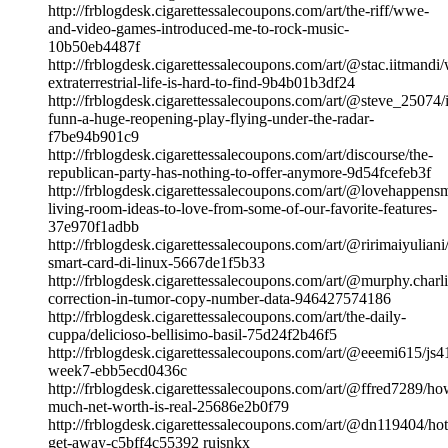
http://frblogdesk.cigarettessalecoupons.com/art/the-riff/wwe-
and-video-games-introduced-me-to-rock-music-
10b50eb4487f
http://frblogdesk.cigarettessalecoupons.com/art/@stac.iitmandi
extraterrestrial-life-is-hard-to-find-9b4b01b3df24
http://frblogdesk.cigarettessalecoupons.com/art/@steve_25074/i
funn-a-huge-reopening-play-flying-under-the-radar-
f7be94b901c9
http://frblogdesk.cigarettessalecoupons.com/art/discourse/the-
republican-party-has-nothing-to-offer-anymore-9d54fcefeb3f
http://frblogdesk.cigarettessalecoupons.com/art/@lovehappens
living-room-ideas-to-love-from-some-of-our-favorite-features-
37e970f1adbb
http://frblogdesk.cigarettessalecoupons.com/art/@ririmaiyulian
smart-card-di-linux-5667de1f5b33
http://frblogdesk.cigarettessalecoupons.com/art/@murphy.charlie
correction-in-tumor-copy-number-data-946427574186
http://frblogdesk.cigarettessalecoupons.com/art/the-daily-
cuppa/delicioso-bellisimo-basil-75d24f2b46f5
http://frblogdesk.cigarettessalecoupons.com/art/@eeemi615/js4
week7-ebb5ecd0436c
http://frblogdesk.cigarettessalecoupons.com/art/@ffred7289/ho
much-net-worth-is-real-25686e2b0f79
http://frblogdesk.cigarettessalecoupons.com/art/@dn119404/hot
get-away-c5bff4c55392 rujsnkx