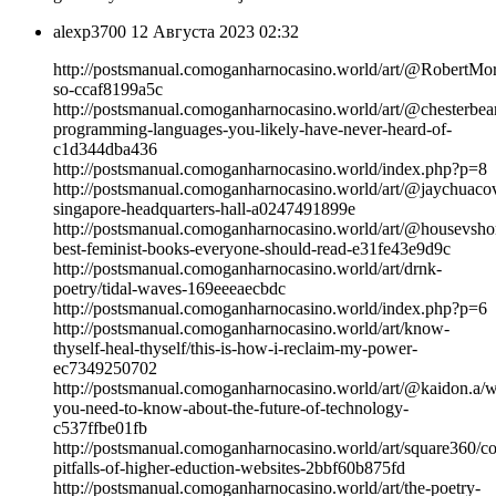
alexp3700
12 Августа 2023 02:32
http://postsmanual.comoganharnocasino.world/art/@RobertMors
so-ccaf8199a5c
http://postsmanual.comoganharnocasino.world/art/@chesterbea
programming-languages-you-likely-have-never-heard-of-
c1d344dba436
http://postsmanual.comoganharnocasino.world/index.php?p=8
http://postsmanual.comoganharnocasino.world/art/@jaychuacov
singapore-headquarters-hall-a0247491899e
http://postsmanual.comoganharnocasino.world/art/@housevsh
best-feminist-books-everyone-should-read-e31fe43e9d9c
http://postsmanual.comoganharnocasino.world/art/drnk-
poetry/tidal-waves-169eeeaecbdc
http://postsmanual.comoganharnocasino.world/index.php?p=6
http://postsmanual.comoganharnocasino.world/art/know-
thyself-heal-thyself/this-is-how-i-reclaim-my-power-
ec7349250702
http://postsmanual.comoganharnocasino.world/art/@kaidon.a/w
you-need-to-know-about-the-future-of-technology-
c537ffbe01fb
http://postsmanual.comoganharnocasino.world/art/square360/
pitfalls-of-higher-eduction-websites-2bbf60b875fd
http://postsmanual.comoganharnocasino.world/art/the-poetry-