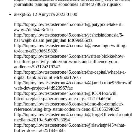
journalists-tanking-bric-economies-1df84f27862e rujsnkx
alexp865
12 Августа 2023 01:00
http://topmy.lowtestosterone45.com/art/@patypixie/take-it-
away-7dc5b4c3c1da
http://topmy.lowtestosterone45.com/art/yesheisindonesia/5-
hal-wajib-dalam-penginjilan-fdf69e685cfa
http://topmy.lowtestosterone45.com/art/@ensminger/writing-
to-learn-a93e9d619828
http://topmy.lowtestosterone45.com/art/writers-blokke/how-
to-infuse-positivity-into-your-words-and-influence-your-
audience-5b312a219247
http://topmy.lowtestosterone45.com/art/the-capital/what-is-a-
digital-bank-account-e4c95da17e75
http://topmy.lowtestosterone45.com/art/@jamila.moe95/brownfi
web-dev-project-44d923967fae
http://topmy.lowtestosterone45.com/art/@ICOHoo/will-
bitcoin-replace-paper-money-one-day-cf121f9a695d
http://topmy.lowtestosterone45.com/art/deno-the-complete-
reference/using-http-status-codes-in-deno-83105539f025
http://topmy.lowtestosterone45.com/art/@JorgeOliveira1/contri
mediano-2019-e5a6067c3094
http://topmy.lowtestosterone45.com/art/@rlawlstjr445/what-
buffer-does-1a625144e56b