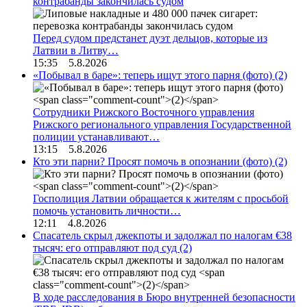
контрабанды закончилась судом
Перед судом предстанет дуэт дельцов, которые из
Латвии в Литву…
15:35 5.8.2026
«Побывал в баре»: теперь ищут этого парня (фото)
(2)
Сотрудники Рижского Восточного управления
Рижского регионального управления Государственной
полиции устанавливают…
13:15 5.8.2026
Кто эти парни? Просят помочь в опознании (фото)
(2)
Госполиция Латвии обращается к жителям с просьбой
помочь установить личности…
12:11 4.8.2026
Спасатель скрыл джекпоты и задолжал по налогам €38
тысяч: его отправляют под суд
(2)
В ходе расследования в Бюро внутренней безопасности