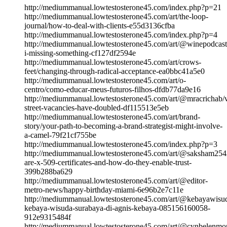
http://mediummanual.lowtestosterone45.com/index.php?p=21
http://mediummanual.lowtestosterone45.com/art/the-loop-
journal/how-to-deal-with-clients-e55d3136cfba
http://mediummanual.lowtestosterone45.com/index.php?p=4
http://mediummanual.lowtestosterone45.com/art/@winepodcas
i-missing-something-cf127df2594e
http://mediummanual.lowtestosterone45.com/art/crows-
feet/changing-through-radical-acceptance-ea0bbc41a5e0
http://mediummanual.lowtestosterone45.com/art/o-
centro/como-educar-meus-futuros-filhos-dfdb77da9e16
http://mediummanual.lowtestosterone45.com/art/@mracrichab/v
street-vacancies-have-doubled-df115513e5eb
http://mediummanual.lowtestosterone45.com/art/brand-
story/your-path-to-becoming-a-brand-strategist-might-involve-
a-camel-79f21cf755be
http://mediummanual.lowtestosterone45.com/index.php?p=3
http://mediummanual.lowtestosterone45.com/art/@saksham254
are-x-509-certificates-and-how-do-they-enable-trust-
399b288ba629
http://mediummanual.lowtestosterone45.com/art/@editor-
metro-news/happy-birthday-miami-6e96b2e7c11e
http://mediummanual.lowtestosterone45.com/art/@kebayawisu
kebaya-wisuda-surabaya-di-agnis-kebaya-085156160058-
912e9315484f
http://mediummanual.lowtestosterone45.com/art/@cynbelenmo