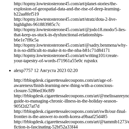
http://topmy.lowtestosterone45.com/art/planet-stories/the-
explosion-of-geospatial-data-and-the-rise-of-deep-learning-
b22aa8fef519
http://topmy.lowtestosterone45.com/art/stratz/dota-2-live-
highlights-961883985c7c
http://topmy.lowtestosterone45.com/art/@jodo18.modo/5-lies-
that-keep-us-stuck-in-dysfunctional-relationships-
b6e1e7ff6c5a
http://topmy.lowtestosterone45.com/art/@sadry.benmena/why-
it-is-so-difficult-to-make-it-to-the-nba-b81c71d84171
http://topmy.lowtestosterone45.com/art/writing101/create-
your-tapestry-of-words-f71961a55e0c rujsnkx
alexp7757
12 Августа 2023 02:20
http://frblogdesk.cigarettessalecoupons.com/art/age-of-
awareness/finish-learning-new-thing-with-a-conscious-
closure-5286ed36c8f9
http://frblogdesk.cigarettessalecoupons.com/art/@melissanreyn
guide-to-managing-chronic-illness-in-the-holiday-season-
905f2d27af7d
http://frblogdesk.cigarettessalecoupons.com/art/swlh/our-final-
frontier-is-the-answer-to-north-korea-a9baaf25d485
http://frblogdesk.cigarettessalecoupons.com/art/@tammib1273/
fiction-is-fascinating-52bf52a33f44