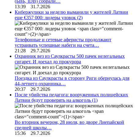
(БВБ, IDB) собрали…
13:39 31.7.2026
Кибержулики за неделю выманили у жителей Латвии
еще €357 000: лидеры уловок
(2)
Телефонные и сетевые аферисты продолжают
устраивать успешные набеги на счета…
21:28 29.7.2026
Охранник вез из Саулкрасты 500 пачек нелегальных
сигарет. И доехал до прокурора
Поездка из Саулкрасты в сторону Риги обернулась для
44-летнего охранника…
20:37 29.7.2026
После убийства педагога: вооруженных полицейских
Латвии будут проверять на алкоголь
(1)
Во вторник вечером, 28 июля, во дворе Лиепайской
средней школы…
15:36 29.7.2026