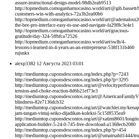
assure-instructional-design-model-98db2eab9513
http://topmedium.comoganharnocasino.world/art/@gib.bassett/
customers-win-with-analytics-72a3b2ea00b6
http://topmedium.comoganharnocasino.world/art/@ademaloui2
the-bee-pro-interface-easy-to-use-and-navigate-fa29f8c3e4e1
http://topmedium.comoganharnocasino.world/art/gracious-
gratitude/day-324-5ffbfca72526
http://topmedium.comoganharnocasino.world/art/swlh/4-
lessons-i-learned-in-4-years-as-an-entrepreneur-538f131b460
rujsnkx
alexp3382
12 Августа 2023 03:01
http://mediumtop.cuponsdescontos.org/index.php?p=7243
http://mediumtop.cuponsdescontos.org/index.php?p=3295
http://mediumtop.cuponsdescontos.org/art/@velocityperforman
tension-and-choke-reaction-8d6b21ef73e3
http://mediumtop.cuponsdescontos.org/art/@AmericanFamilyVis
blindness-82e7136dcb32
http://mediumtop.cuponsdescontos.org/art/@watchler.my/kenap
jam-tangan-vintaj-seiko-dijadikan-koleksi-5c15f8535ea9
http://mediumtop.cuponsdescontos.org/art/@xatimi8601/longti
application-builder-5-24-0-745-free-download-a1368ecb2080
http://mediumtop.cuponsdescontos.org/index.php?p=454
http://mediumtop.cuponsdescontos.org/art/@umairsahil1444/tr