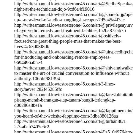
http://writesmanual.lowtestosterone45.com/art/@ScribeSpeak/a
night-at-the-technician-dojo-9cd6a4f19016
http://writesmanual.lowtestosterone45.com/art/@spareforjg/ope
up-a-new-level-of-audio-mangling-in-reaper-7d5c45a4f3ac
http://writesmanual.lowtestosterone45.com/art/@privilegeayurve
of-ayurvedic-remedy-and-treatment-facilities-f52ba872ab75
http://writesmanual.lowtestosterone45.com/art/positively-
focused/one-great-thing-people-miss-that-makes-the-best-
lives-4c63d08f8db
http://writesmanual.lowtestosterone45.com/art/@airspeedhq/che
for-introducing-and-onboarding-remote-employees-
9694496a05e3
http://writesmanual.lowtestosterone45.com/art/@shivangiwalk
to-master-the-art-of-crucial-conversation-to-influence-without-
authority-1065bf981394
http://writesmanual.lowtestosterone45.com/art/3-lines-
story/never-282f45285ffc
http://writesmanual.lowtestosterone45.com/art/@farestabibit/bib
pisang-merah-barangan-siap-tanam-bangli-terlengkap-
d00286a8be1a
http://writesmanual.lowtestosterone45.com/art/@fapptimemain/
you-heard-of-the-website-fapptime-com-3dba880126aa
http://writesmanual.lowtestosterone45.com/art/@turhan86/1-
2-3-a0ab7405e6c2
http://writesmanual.lowtestosterone45.com/art/@s5104976/are-