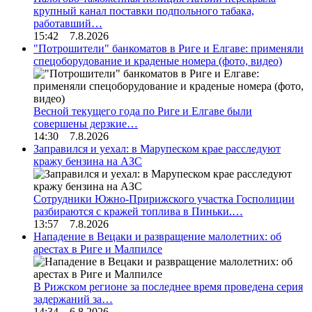
крупный канал поставки подпольного табака,
работавший…
15:42 7.8.2026
"Потрошители" банкоматов в Риге и Елгаве: применяли
спецоборудование и краденые номера (фото, видео)
Весной текущего года по Риге и Елгаве были
совершены дерзкие…
14:30 7.8.2026
Заправился и уехал: в Марупеском крае расследуют
кражу бензина на АЗС
Сотрудники Южно-Пририжского участка Госполиции
разбираются с кражей топлива в Пиньки.…
13:57 7.8.2026
Нападение в Вецаки и развращение малолетних: об
арестах в Риге и Малпилсе
В Рижском регионе за последнее время проведена серия
задержаний за…
14:34 6.8.2026