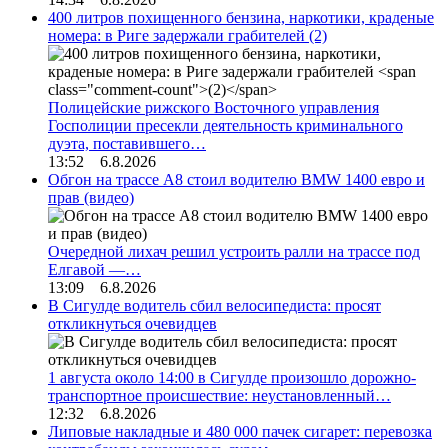
400 литров похищенного бензина, наркотики, краденые
номера: в Риге задержали грабителей
(2)
Полицейские рижского Восточного управления
Госполиции пресекли деятельность криминального
дуэта, поставившего…
13:52 6.8.2026
Обгон на трассе А8 стоил водителю BMW 1400 евро и
прав (видео)
Очередной лихач решил устроить ралли на трассе под
Елгавой —…
13:09 6.8.2026
В Сигулде водитель сбил велосипедиста: просят
откликнуться очевидцев
1 августа около 14:00 в Сигулде произошло дорожно-
транспортное происшествие: неустановленный…
12:32 6.8.2026
Липовые накладные и 480 000 пачек сигарет: перевозка