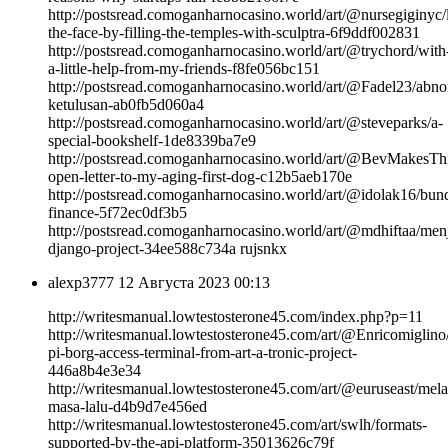
http://postsread.comoganharnocasino.world/art/@nursegiginyc/l
the-face-by-filling-the-temples-with-sculptra-6f9ddf002831
http://postsread.comoganharnocasino.world/art/@trychord/with
a-little-help-from-my-friends-f8fe056bc151
http://postsread.comoganharnocasino.world/art/@Fadel23/abnor
ketulusan-ab0fb5d060a4
http://postsread.comoganharnocasino.world/art/@steveparks/a-
special-bookshelf-1de8339ba7e9
http://postsread.comoganharnocasino.world/art/@BevMakesTh
open-letter-to-my-aging-first-dog-c12b5aeb170e
http://postsread.comoganharnocasino.world/art/@idolak16/bund
finance-5f72ec0df3b5
http://postsread.comoganharnocasino.world/art/@mdhiftaa/men
django-project-34ee588c734a rujsnkx
alexp3777
12 Августа 2023 00:13
http://writesmanual.lowtestosterone45.com/index.php?p=11
http://writesmanual.lowtestosterone45.com/art/@Enricomiglino
pi-borg-access-terminal-from-art-a-tronic-project-
446a8b4e3e34
http://writesmanual.lowtestosterone45.com/art/@euruseast/mela
masa-lalu-d4b9d7e456ed
http://writesmanual.lowtestosterone45.com/art/swlh/formats-
supported-by-the-api-platform-35013626c79f