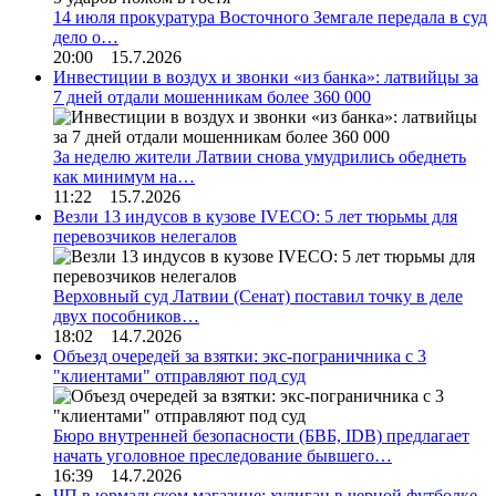
14 июля прокуратура Восточного Земгале передала в суд
дело о…
20:00 15.7.2026
Инвестиции в воздух и звонки «из банка»: латвийцы за
7 дней отдали мошенникам более 360 000
За неделю жители Латвии снова умудрились обеднеть
как минимум на…
11:22 15.7.2026
Везли 13 индусов в кузове IVECO: 5 лет тюрьмы для
перевозчиков нелегалов
Верховный суд Латвии (Сенат) поставил точку в деле
двух пособников…
18:02 14.7.2026
Объезд очередей за взятки: экс-пограничника с 3
"клиентами" отправляют под суд
Бюро внутренней безопасности (БВБ, IDB) предлагает
начать уголовное преследование бывшего…
16:39 14.7.2026
ЧП в юрмальском магазине: хулиган в черной футболке