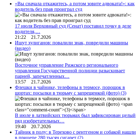
«Вы сначала откажитесь, а потом зовите адвоката!»: как
водитель без прав проиграл суд
17 июля Верховный суд (Сенат) поставил точку в деле
водителя,…
21:22 21.7.2026
Ищут хулиганов: повалили знак, повредили машины
(видео)
Восточное управление Рижского регионального
управления Государственной полиции разыскивает
парней, запечатленных…
13:57 21.7.2026
Флешки в чайнике, телефоны в термосе, порошок в
шортах: посылки в тюрьму с запрещенкой (фото)
(3)
В июле в латвийских тюрьмах был зафиксирован целый
ряд изобретательных…
19:40 20.7.2026
Тайник в полу: в Терехово с рентгеном и собакой нашли
в прицепе 280 тысяч сигарет
(2)