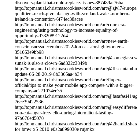
discovers-plant-that-could-replace-tissues-887489af76ba
http://topmanual.christmascookiesworld.com/art/@zjvl7/europe
qualifiers-reach-pivotal-stage-with-scotland-wales-northern-
ireland-in-contention-6f74ec38acee
http://topmanual.christmascookiesworld.com/art/coursera-
engineering/using-technology-to-increase-equality-of-
opportunity-d782089122d4
http://topmanual.christmascookiesworld.com/art/new-earth-
consciousness/december-2022-forecast-for-lightworkers-
351063e9bb98
http://topmanual.christmascookiesworld.com/art/@someglasses/
sunak-is-also-a-clown-6ad322c3849b
http://topmanual.christmascookiesworld.com/art/@fi.scantambu
update-06-28-2019-8b3365aa4b34
http://topmanual.christmascookiesworld.com/art/fluper-
official/tips-to-make-your-mobile-app-compete-with-a-bigger-
company-ae271074ee35
http://topmanual.christmascookiesworld.com/art/@fasafasi41/ag
76ce39422536
http://topmanual.christmascookiesworld.com/art/@easydifferenc
you-eat-sugar-free-jello-during-intermittent-fasting-
97b676ed5070
http://topmanual.christmascookiesworld.com/art/@2hamid.shara
for-bmw-x5-2010-e0a2a899030e rujsnkx