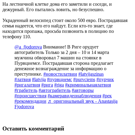
На лестничной клетке дома его заметили и соседи, и
дежурный. Его пытались ловить, но безуспешно.
Украденный велосипед стоит около 500 евро. Пострадавшая
семья надеется, что его найдут. Если кто-то знает, где
находится пропажа, просьба позвонить в полицию по
телефону 110.
@a_fjodorova
Внимание! В Риге орудует
автограбитель Только за 2 дня – 10 и 14 марта
мужчина обворовал 7 машин на стоянке в
Пурвциемсе. Пострадавшая сторона предлагает
денежное вознаграждение за информацию о
преступнике.
#новостилатвии
#latvijaszinas
#латвия
#latvija
#пурвциемс
#purvciems
#пурчик
#ригалатвия
#рига
#riga
#криминальнаялатвия
#грабитель
#автограбитель
#автоворы
#происшествия
#камеравидеонаблюдения
#рек
#рекомендации
♬ оригинальный звук - Anastasija
Fjodorova
Оставить комментарий