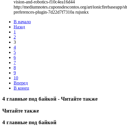
vision-and-robotics-f10c4ea16d44
http://mediumnotes.cuponsdescontos.org/art/ionicfirebaseapp/s
preferences-plugin-7d22d7f7310a rujsnkx
В начало
Назад
1
2
3
4
5
6
7
8
9
10
Вперед
В конец
4 главные под байкой - Читайте также
Читайте также
4 главные под байкой