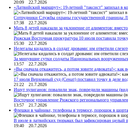
20:09 22.7.2026
«Латвийский маршрут»: 19-летний "таксист" запихал в к
Сотрудники Службы охраны государственной границы 
17:38 22.7.2026
Мать 8 детей наказали за уклонение от алиментов: вме
Рижская Восточная прокуратура 10 июля поставила точк
15:30 22.7.2026
Нелегалы кидались в солдат дровами: им ответили слезо
За минувшие сутки солдаты Национальных вооруженны
13:57 22.7.2026
«Вы сначала откажитесь, а потом зовите адвоката!»: как в
17 июля Верховный суд (Сенат) поставил точку в деле в
21:22 21.7.2026
Ищут хулиганов: повалили знак, повредили машины (вид
Восточное управление Рижского регионального управле
13:57 21.7.2026
Флешки в чайнике, телефоны в термосе, порошок в шорта
В июле в латвийских тюрьмах был зафиксирован целый 
19:40 20.7.2026