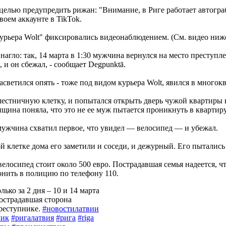
целью предупредить рижан: "Внимание, в Риге работает автограби
воем аккаунте в TikTok.
урьера Wolt" фиксировались видеонаблюдением. (См. видео ниже
нагло: так, 14 марта в 1:30 мужчина вернулся на место преступл
 и он сбежал, - сообщает Degpunktā.
асветился опять - тоже под видом курьера Wolt, явился в многок
лестничную клетку, и попытался открыть дверь чужой квартиры 
щина поняла, что это не ее муж пытается проникнуть в квартиру
мужчина схватил первое, что увидел — велосипед — и убежал.
й клетке дома его заметили и соседи, и дежурный. Его пытались
лосипед стоит около 500 евро. Пострадавшая семья надеется, что
онить в полицию по телефону 110.
ько за 2 дня – 10 и 14 марта
острадавшая сторона
реступнике.
#новостилатвии
чик
#ригалатвия
#рига
#riga