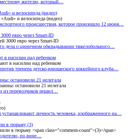
е местному жителю, который…
udi» и велосипеда (видео)
анспортного происшествия, которое произошло 12 июня…
3000 евро через Smart-ID
ого дела о циничном обкрадывании тяжелобольного…
т в насилии над ребенком
против тренера детско-юношеского хоккейного клуба…
аины: остановили 21 нелегала
ин из перевозчиков решил…
)
 устанавливают личность человека, изображенного на…
или в тюрьму
(3)
водителю, по вине…