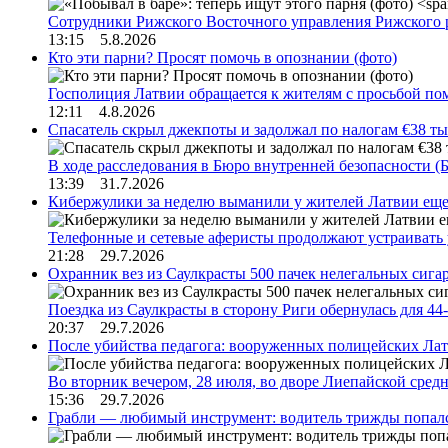
Сотрудники Рижского Восточного управления Рижского 
13:15 5.8.2026
Кто эти парни? Просят помочь в опознании (фото)
Госполиция Латвии обращается к жителям с просьбой п
12:11 4.8.2026
Спасатель скрыл джекпоты и задолжал по налогам €38 ты
В ходе расследования в Бюро внутренней безопасности 
13:39 31.7.2026
Кибержулики за неделю выманили у жителей Латвии еще
Телефонные и сетевые аферисты продолжают устраивать
21:28 29.7.2026
Охранник вез из Саулкрасты 500 пачек нелегальных сигар
Поездка из Саулкрасты в сторону Риги обернулась для 4
20:37 29.7.2026
После убийства педагога: вооруженных полицейских Лат
Во вторник вечером, 28 июля, во дворе Лиепайской сре
15:36 29.7.2026
Грабли — любимый инструмент: водитель трижды попал