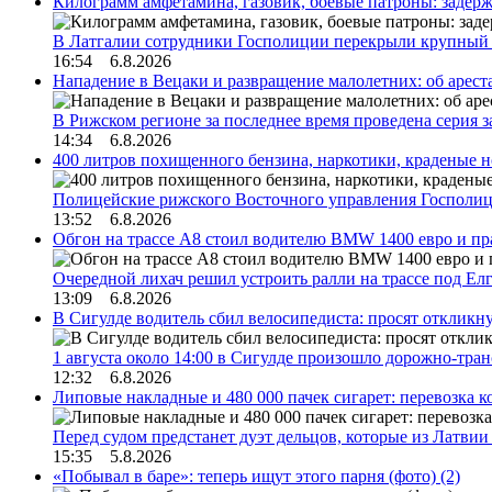
Килограмм амфетамина, газовик, боевые патроны: задер
В Латгалии сотрудники Госполиции перекрыли крупный
16:54 6.8.2026
Нападение в Вецаки и развращение малолетних: об арест
В Рижском регионе за последнее время проведена серия 
14:34 6.8.2026
400 литров похищенного бензина, наркотики, краденые н
Полицейские рижского Восточного управления Госполиц
13:52 6.8.2026
Обгон на трассе А8 стоил водителю BMW 1400 евро и пра
Очередной лихач решил устроить ралли на трассе под Е
13:09 6.8.2026
В Сигулде водитель сбил велосипедиста: просят откликн
1 августа около 14:00 в Сигулде произошло дорожно-тр
12:32 6.8.2026
Липовые накладные и 480 000 пачек сигарет: перевозка 
Перед судом предстанет дуэт дельцов, которые из Латви
15:35 5.8.2026
«Побывал в баре»: теперь ищут этого парня (фото)
(2)