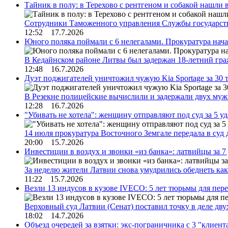
Тайник в полу: в Терехово с рентгеном и собакой нашли 
Сотрудники Таможенного управления Службы государств
12:52 17.7.2026
Юного поляка поймали с 6 нелегалами. Прокуратура нач
В Кедайнском районе Литвы был задержан 18-летний г
12:48 16.7.2026
Дуэт поджигателей уничтожил чужую Kia Sportage за 30 
В Резекне полицейские вычислили и задержали двух му
12:28 16.7.2026
"Убивать не хотела": женщину отправляют под суд за 5 у
14 июля прокуратура Восточного Земгале передала в суд
20:00 15.7.2026
Инвестиции в воздух и звонки «из банка»: латвийцы за 
За неделю жители Латвии снова умудрились обеднеть к
11:22 15.7.2026
Везли 13 индусов в кузове IVECO: 5 лет тюрьмы для пер
Верховный суд Латвии (Сенат) поставил точку в деле д
18:02 14.7.2026
Объезд очередей за взятки: экс-пограничника с 3 "клиен