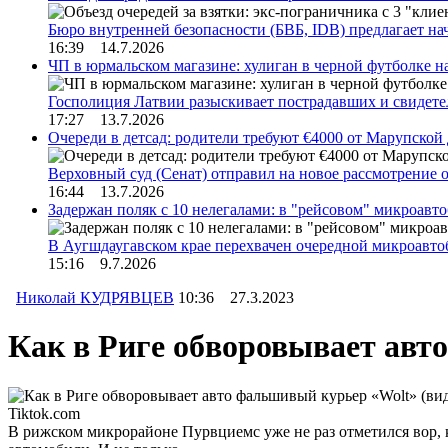
Бюро внутренней безопасности (БВБ, IDB) предлагает н
16:39 14.7.2026
ЧП в юрмальском магазине: хулиган в черной футболке н
Госполиция Латвии разыскивает пострадавших и свидет
17:27 13.7.2026
Очереди в детсад: родители требуют €4000 от Марупской
Верховный суд (Сенат) отправил на новое рассмотрение
16:44 13.7.2026
Задержан поляк с 10 нелегалами: в "рейсовом" микроав
В Аугшдаугавском крае перехвачен очередной микроавто
15:16 9.7.2026
Николай КУДРЯВЦЕВ
10:36 27.3.2023
Как в Риге обворовывает авт
Tiktok.com
В рижском микрорайоне Пурвциемс уже не раз отметился вор, 