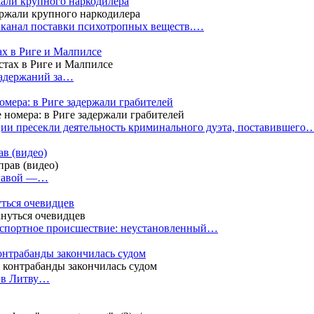
жали крупного наркодилера
 канал поставки психотропных веществ.…
ах в Риге и Малпилсе
задержаний за…
омера: в Риге задержали грабителей
ии пресекли деятельность криминального дуэта, поставившего
в (видео)
лгавой —…
уться очевидцев
анспортное происшествие: неустановленный…
контрабанды закончилась судом
и в Литву…