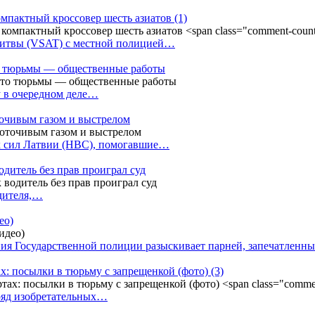
омпактный кроссовер шесть азиатов
(1)
Литвы (VSAT) с местной полицией…
сто тюрьмы — общественные работы
у в очередном деле…
точивым газом и выстрелом
х сил Латвии (НВС), помогавшие…
одитель без прав проиграл суд
одителя,…
ео)
ния Государственной полиции разыскивает парней, запечатлен
х: посылки в тюрьму с запрещенкой (фото)
(3)
ряд изобретательных…