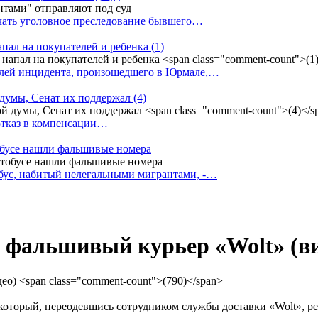
ачать уголовное преследование бывшего…
апал на покупателей и ребенка
(1)
елей инцидента, произошедшего в Юрмале,…
 думы, Сенат их поддержал
(4)
 отказ в компенсации…
тобусе нашли фальшивые номера
бус, набитый нелегальными мигрантами, -…
о фальшивый курьер «Wolt» (в
который, переодевшись сотрудником службы доставки «Wolt», р