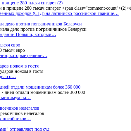
в прицепе 280 тысяч сигарет
(2)
енных доходов (СГД) на латвийско-российской границе…
ала дело против пограничников Беларуси
ражданин Польши, который…
тысяч евро
жчин, которые решили…
даров ножом в гостя
 дело о…
7 дней отдали мошенникам более 360 000
ак минимум на…
евозчиков нелегалов
вух пособников…
тами" отправляют под суд