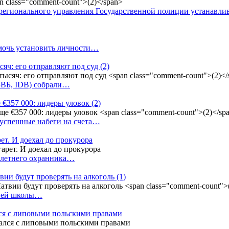
регионального управления Государственной полиции устанавл
омочь установить личности…
сяч: его отправляют под суд
(2)
(БВБ, IDB) собрали…
 €357 000: лидеры уловок
(2)
 успешные набеги на счета…
ет. И доехал до прокурора
4-летнего охранника…
вии будут проверять на алкоголь
(1)
дней школы…
ся с липовыми польскими правами