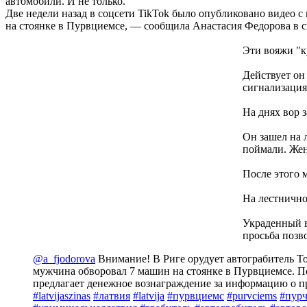
автомобили. И не только.
Две недели назад в соцсети TikTok было опубликовано видео с 
на стоянке в Пурвциемсе, — сообщила Анастасия Федорова в с
Эти вояжи "к
Действует он 
сигнализация,
На днях вор з
Он зашел на 
поймали. Жен
После этого 
На лестнично
Украденный ве
просьба позв
@a_fjodorova
Внимание! В Риге орудует автограбитель Тол
мужчина обворовал 7 машин на стоянке в Пурвциемсе. П
предлагает денежное вознаграждение за информацию о п
#latvijaszinas
#латвия
#latvija
#пурвциемс
#purvciems
#пур