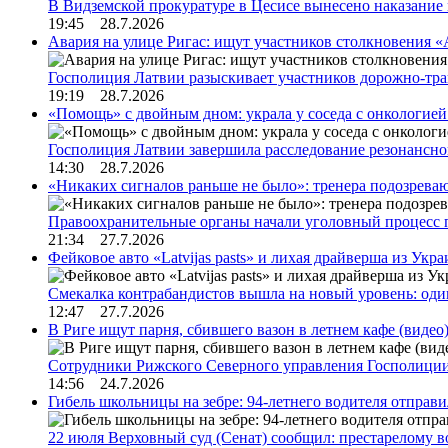
В Видземской прокуратуре в Цесисе вынесено наказани
19:45 28.7.2026
Авария на улице Ригас: ищут участников столкновения «A
Госполиция Латвии разыскивает участников дорожно-тр
19:19 28.7.2026
«Помощь» с двойным дном: украла у соседа с онкологией 
Госполиция Латвии завершила расследование резонансн
14:30 28.7.2026
«Никаких сигналов раньше не было»: тренера подозреваю
Правоохранительные органы начали уголовный процесс 
21:34 27.7.2026
Фейковое авто «Latvijas pasts» и лихая драйверша из Укр
Смекалка контрабандистов вышла на новый уровень: од
12:47 27.7.2026
В Риге ищут парня, сбившего вазон в летнем кафе (видео
Сотрудники Рижского Северного управления Госполиции
14:56 24.7.2026
Гибель школьницы на зебре: 94-летнего водителя отправ
22 июля Верховный суд (Сенат) сообщил: престарелому 