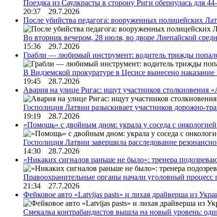
Поездка из Саулкрасты в сторону Риги обернулась для 4
20:37 29.7.2026
После убийства педагога: вооруженных полицейских Лат
Во вторник вечером, 28 июля, во дворе Лиепайской сре
15:36 29.7.2026
Грабли — любимый инструмент: водитель трижды попал
В Видземской прокуратуре в Цесисе вынесено наказани
19:45 28.7.2026
Авария на улице Ригас: ищут участников столкновения «A
Госполиция Латвии разыскивает участников дорожно-тр
19:19 28.7.2026
«Помощь» с двойным дном: украла у соседа с онкологией 
Госполиция Латвии завершила расследование резонансн
14:30 28.7.2026
«Никаких сигналов раньше не было»: тренера подозреваю
Правоохранительные органы начали уголовный процесс 
21:34 27.7.2026
Фейковое авто «Latvijas pasts» и лихая драйверша из Укр
Смекалка контрабандистов вышла на новый уровень: од