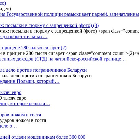
ео)
ния Государственной полиции разыскивает парней, запечатлен
х: посылки в тюрьму с запрещенкой (фото)
(3)
ряд изобретательных…
в прицепе 280 тысяч сигарет
(2)
енных доходов (СГД) на латвийско-российской границе…
ала дело против пограничников Беларуси
ражданин Польши, который…
тысяч евро
жчин, которые решили…
даров ножом в гостя
 дело о…
7 дней отдали мошенникам более 360 000