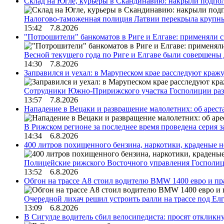
Склад на Югле, курьеры в Скандинавию: накрыли подполь
Налогово-таможенная полиция Латвии перекрыла крупны
15:42 7.8.2026
"Потрошители" банкоматов в Риге и Елгаве: применяли с
Весной текущего года по Риге и Елгаве были совершены
14:30 7.8.2026
Заправился и уехал: в Марупеском крае расследуют краж
Сотрудники Южно-Пририжского участка Госполиции раз
13:57 7.8.2026
Нападение в Вецаки и развращение малолетних: об арест
В Рижском регионе за последнее время проведена серия 
14:34 6.8.2026
400 литров похищенного бензина, наркотики, краденые н
Полицейские рижского Восточного управления Госполиц
13:52 6.8.2026
Обгон на трассе А8 стоил водителю BMW 1400 евро и пра
Очередной лихач решил устроить ралли на трассе под Е
13:09 6.8.2026
В Сигулде водитель сбил велосипедиста: просят откликн