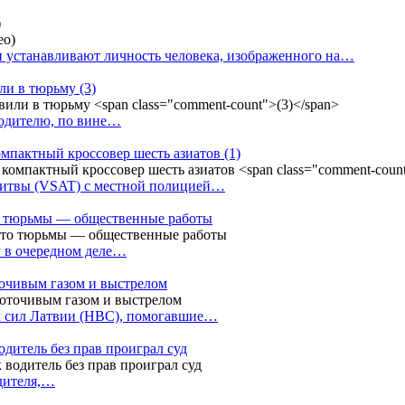
)
 устанавливают личность человека, изображенного на…
или в тюрьму
(3)
водителю, по вине…
омпактный кроссовер шесть азиатов
(1)
Литвы (VSAT) с местной полицией…
сто тюрьмы — общественные работы
у в очередном деле…
точивым газом и выстрелом
х сил Латвии (НВС), помогавшие…
одитель без прав проиграл суд
одителя,…