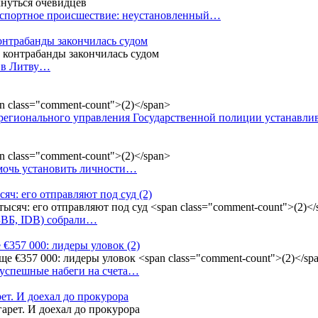
анспортное происшествие: неустановленный…
контрабанды закончилась судом
и в Литву…
регионального управления Государственной полиции устанавл
омочь установить личности…
сяч: его отправляют под суд
(2)
(БВБ, IDB) собрали…
 €357 000: лидеры уловок
(2)
 успешные набеги на счета…
ет. И доехал до прокурора