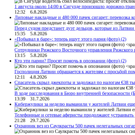
1 августа около 14:00 в Сигулде произошло дорожно-тр
12:32 6.8.2026
Липовые накладные и 480 000 пачек сигарет: перевозка 
Перед судом предстанет дуэт дельцов, которые из Латви
15:35 5.8.2026
«Побывал в баре»: теперь ищут этого парня (фото)
(2)
Сотрудники Рижского Восточного управления Рижского 
13:15 5.8.2026
Кто эти парни? Просят помочь в опознании (фото)
(2)
Госполиция Латвии обращается к жителям с просьбой п
12:11 4.8.2026
Спасатель скрыл джекпоты и задолжал по налогам €38 ты
В ходе расследования в Бюро внутренней безопасности 
13:39 31.7.2026
Кибержулики за неделю выманили у жителей Латвии еще
Телефонные и сетевые аферисты продолжают устраивать
21:28 29.7.2026
Охранник вез из Саулкрасты 500 пачек нелегальных сигар