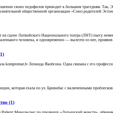
ношении своих педофилов приводит к большим трагедиям. Так, 
 влиятельной общественной организации «Союз родителей Эстони
 на сцене Латвийского Национального театра (ЛНТ) пьесу неме
 маленького человека, и одновременно — вылезти из нее, прояв
(1)
ла kompromat.lv Леонида Якобсона. Одна связана с его професси
лиции, которая ехала по ул. Бривибас с включенными проблеско
ство
(1)
 Роберт Микельсонс по прозвищу «Латышский монстр», обвиня