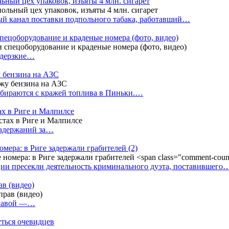
ный цех упаковок, изъяты 4 млн. сигарет
й канал поставки подпольного табака, работавший…
пецоборудование и краденые номера (фото, видео)
 дерзкие…
у бензина на АЗС
бираются с кражей топлива в Пиньки.…
ах в Риге и Малпилсе
задержаний за…
омера: в Риге задержали грабителей
(2)
ии пресекли деятельность криминального дуэта, поставившего
в (видео)
лгавой —…
уться очевидцев