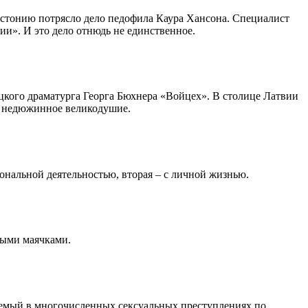
Эстонию потрясло дело педофила Каура Хансона. Специалист
и». И это дело отнюдь не единственное.
цкого драматурга Георга Бюхнера «Войцех». В столице Латвии
ив недюжинное великодушие.
ональной деятельностью, вторая – с личной жизнью.
выми маячками.
емый в многочисленных сексуальных преступлениях по