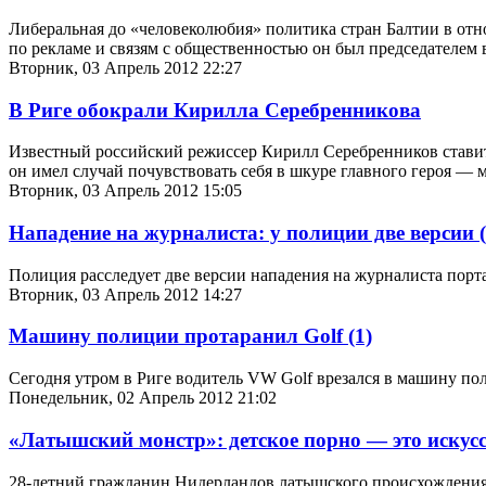
Либеральная до «человеколюбия» политика стран Балтии в от
по рекламе и связям с общественностью он был председателем
Вторник, 03 Апрель 2012 22:27
В Риге обокрали Кирилла Серебренникова
Известный российский режиссер Кирилл Серебренников ставит
он имел случай почувствовать себя в шкуре главного героя —
Вторник, 03 Апрель 2012 15:05
Нападение на журналиста: у полиции две версии
Полиция расследует две версии нападения на журналиста порта
Вторник, 03 Апрель 2012 14:27
Машину полиции протаранил Golf
(1)
Сегодня утром в Риге водитель VW Golf врезался в машину по
Понедельник, 02 Апрель 2012 21:02
«Латышский монстр»: детское порно — это искус
28-летний гражданин Нидерландов латышского происхождения