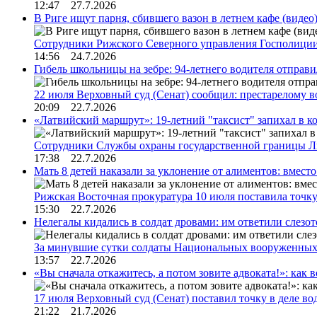
12:47 27.7.2026
В Риге ищут парня, сбившего вазон в летнем кафе (видео
Сотрудники Рижского Северного управления Госполиции
14:56 24.7.2026
Гибель школьницы на зебре: 94-летнего водителя отправ
22 июля Верховный суд (Сенат) сообщил: престарелому 
20:09 22.7.2026
«Латвийский маршрут»: 19-летний "таксист" запихал в к
Сотрудники Службы охраны государственной границы 
17:38 22.7.2026
Мать 8 детей наказали за уклонение от алиментов: вме
Рижская Восточная прокуратура 10 июля поставила точк
15:30 22.7.2026
Нелегалы кидались в солдат дровами: им ответили слезо
За минувшие сутки солдаты Национальных вооруженны
13:57 22.7.2026
«Вы сначала откажитесь, а потом зовите адвоката!»: как в
17 июля Верховный суд (Сенат) поставил точку в деле в
21:22 21.7.2026