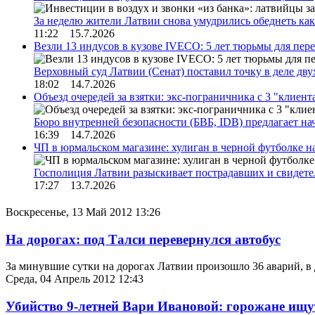
За неделю жители Латвии снова умудрились обеднеть к
11:22 15.7.2026
Везли 13 индусов в кузове IVECO: 5 лет тюрьмы для пер
Верховный суд Латвии (Сенат) поставил точку в деле д
18:02 14.7.2026
Объезд очередей за взятки: экс-пограничника с 3 "клиен
Бюро внутренней безопасности (БВБ, IDB) предлагает н
16:39 14.7.2026
ЧП в юрмальском магазине: хулиган в черной футболке н
Госполиция Латвии разыскивает пострадавших и свидет
17:27 13.7.2026
Воскресенье, 13 Май 2012 13:26
На дорогах: под Талси перевернулся автобус
За минувшие сутки на дорогах Латвии произошло 36 аварий, в 
Среда, 04 Апрель 2012 12:43
Убийство 9-летней Вари Ивановой: горожане ищ