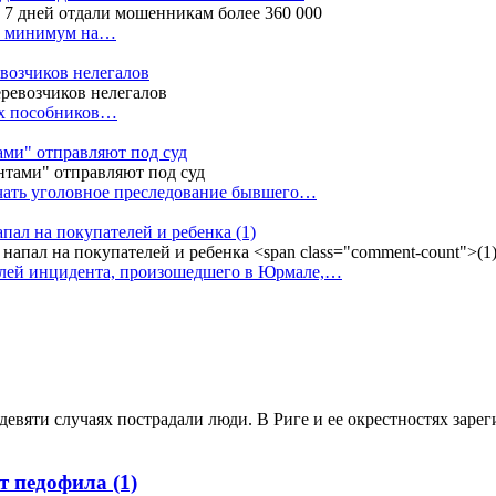
ак минимум на…
евозчиков нелегалов
вух пособников…
тами" отправляют под суд
ачать уголовное преследование бывшего…
апал на покупателей и ребенка
(1)
елей инцидента, произошедшего в Юрмале,…
девяти случаях пострадали люди. В Риге и ее окрестностях заре
ут педофила
(1)