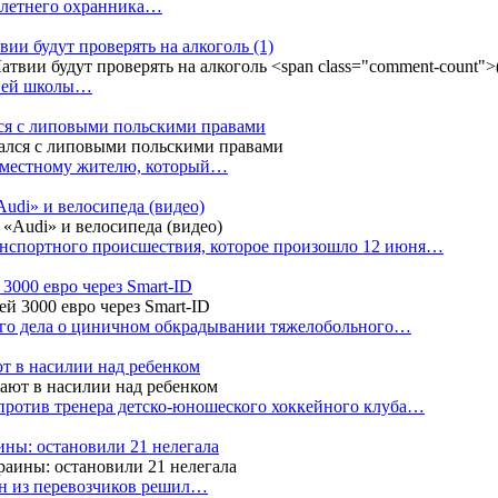
4-летнего охранника…
вии будут проверять на алкоголь
(1)
дней школы…
ся с липовыми польскими правами
е местному жителю, который…
udi» и велосипеда (видео)
анспортного происшествия, которое произошло 12 июня…
3000 евро через Smart-ID
ого дела о циничном обкрадывании тяжелобольного…
т в насилии над ребенком
против тренера детско-юношеского хоккейного клуба…
аины: остановили 21 нелегала
ин из перевозчиков решил…