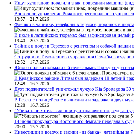
Ищут хулиганов: повалили знак, повредили машины (вид
Восточное управление Рижского регионального управле
13:57 21.7.2026
Флешки в чайнике, телефоны в термосе, порошок в шорта
В июле в латвийских тюрьмах был зафиксирован целый 
19:40 20.7.2026
Тайник в полу: в Терехово с рентгеном и собакой нашли 
Сотрудники Таможенного управления Службы государств
12:52 17.7.2026
Юного поляка поймали с 6 нелегалами. Прокуратура нач
В Кедайнском районе Литвы был задержан 18-летний г
12:48 16.7.2026
Дуэт поджигателей уничтожил чужую Kia Sportage за 30 
В Резекне полицейские вычислили и задержали двух му
12:28 16.7.2026
"Убивать не хотела": женщину отправляют под суд за 5 у
14 июля прокуратура Восточного Земгале передала в суд
20:00 15.7.2026
Инвестиции в воздух и звонки «из банка»: латвийцы за 