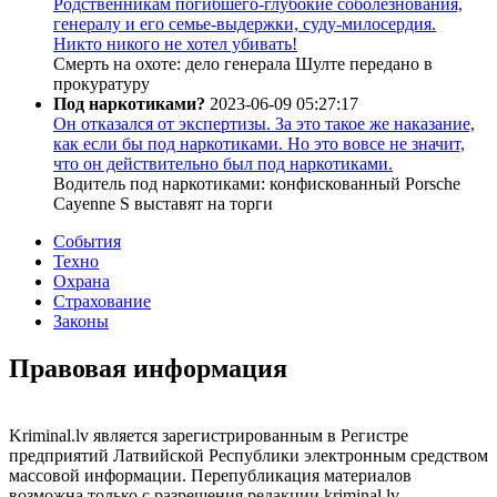
Родственникам погибшего-глубокие соболезнования,
генералу и его семье-выдержки, суду-милосердия.
Никто никого не хотел убивать!
Смерть на охоте: дело генерала Шулте передано в
прокуратуру
Под наркотиками?
2023-06-09 05:27:17
Он отказался от экспертизы. За это такое же наказание,
как если бы под наркотиками. Но это вовсе не значит,
что он действительно был под наркотиками.
Водитель под наркотиками: конфискованный Porsche
Cayenne S выставят на торги
События
Техно
Охрана
Страхование
Законы
Правовая информация
Kriminal.lv является зарегистрированным в Регистре
предприятий Латвийской Республики электронным средством
массовой информации. Перепубликация материалов
возможна только с разрешения редакции kriminal.lv.