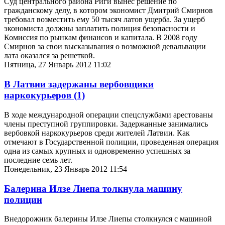
Суд центрального района Риги вынес решение по
гражданскому делу, в котором экономист Дмитрий Смирнов
требовал возместить ему 50 тысяч латов ущерба. За ущерб
экономиста должны заплатить полиция безопасности и
Комиссия по рынкам финансов и капитала. В 2008 году
Смирнов за свои высказывания о возможной девальвации
лата оказался за решеткой.
Пятница, 27 Январь 2012 11:02
В Латвии задержаны вербовщики
наркокурьеров
(1)
В ходе международной операции спецслужбами арестованы
члены преступной группировки. Задержанные занимались
вербовкой наркокурьеров среди жителей Латвии. Как
отмечают в Государственной полиции, проведенная операция
одна из самых крупных и одновременно успешных за
последние семь лет.
Понедельник, 23 Январь 2012 11:54
Балерина Илзе Лиепа толкнула машину
полиции
Внедорожник балерины Илзе Лиепы столкнулся с машиной