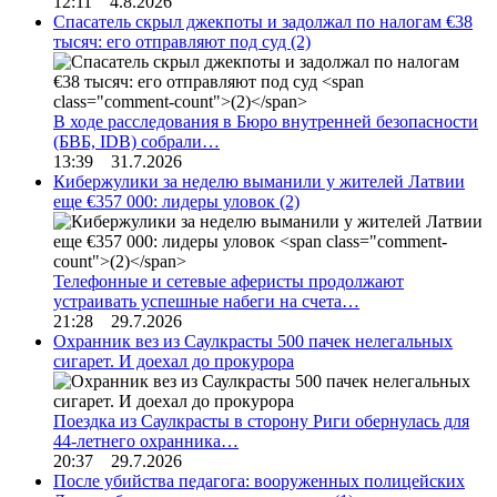
12:11 4.8.2026
Спасатель скрыл джекпоты и задолжал по налогам €38
тысяч: его отправляют под суд
(2)
В ходе расследования в Бюро внутренней безопасности
(БВБ, IDB) собрали…
13:39 31.7.2026
Кибержулики за неделю выманили у жителей Латвии
еще €357 000: лидеры уловок
(2)
Телефонные и сетевые аферисты продолжают
устраивать успешные набеги на счета…
21:28 29.7.2026
Охранник вез из Саулкрасты 500 пачек нелегальных
сигарет. И доехал до прокурора
Поездка из Саулкрасты в сторону Риги обернулась для
44-летнего охранника…
20:37 29.7.2026
После убийства педагога: вооруженных полицейских