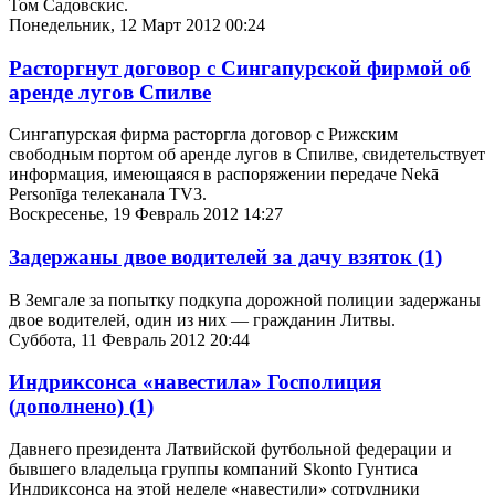
Том Садовскис.
Понедельник, 12 Март 2012 00:24
Расторгнут договор с Сингапурской фирмой об
аренде лугов Спилве
Сингапурская фирма расторгла договор с Рижским
свободным портом об аренде лугов в Спилве, свидетельствует
информация, имеющаяся в распоряжении передаче Nekā
Personīga телеканала TV3.
Воскресенье, 19 Февраль 2012 14:27
Задержаны двое водителей за дачу взяток
(1)
В Земгале за попытку подкупа дорожной полиции задержаны
двое водителей, один из них — гражданин Литвы.
Суббота, 11 Февраль 2012 20:44
Индриксонca «навестила» Госполиция
(дополнено)
(1)
Давнего президента Латвийской футбольной федерации и
бывшего владельца группы компаний Skonto Гунтиса
Индриксонса на этой неделе «навестили» сотрудники