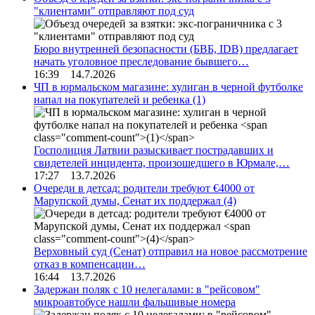
"клиентами" отправляют под суд
Бюро внутренней безопасности (БВБ, IDB) предлагает
начать уголовное преследование бывшего…
16:39 14.7.2026
ЧП в юрмальском магазине: хулиган в черной футболке
напал на покупателей и ребенка
(1)
Госполиция Латвии разыскивает пострадавших и
свидетелей инцидента, произошедшего в Юрмале,…
17:27 13.7.2026
Очереди в детсад: родители требуют €4000 от
Марупской думы, Сенат их поддержал
(4)
Верховный суд (Сенат) отправил на новое рассмотрение
отказ в компенсации…
16:44 13.7.2026
Задержан поляк с 10 нелегалами: в "рейсовом"
микроавтобусе нашли фальшивые номера