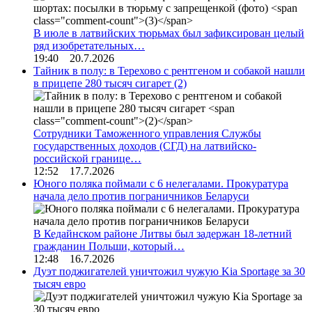
В июле в латвийских тюрьмах был зафиксирован целый
ряд изобретательных…
19:40 20.7.2026
Тайник в полу: в Терехово с рентгеном и собакой нашли
в прицепе 280 тысяч сигарет
(2)
Сотрудники Таможенного управления Службы
государственных доходов (СГД) на латвийско-
российской границе…
12:52 17.7.2026
Юного поляка поймали с 6 нелегалами. Прокуратура
начала дело против пограничников Беларуси
В Кедайнском районе Литвы был задержан 18-летний
гражданин Польши, который…
12:48 16.7.2026
Дуэт поджигателей уничтожил чужую Kia Sportage за 30
тысяч евро