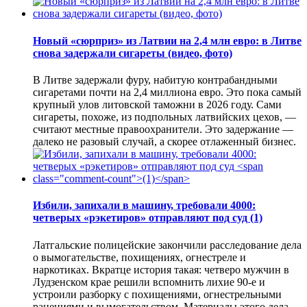
Новый «сюрприз» из Латвии на 2,4 млн евро: в Литве
снова задержали сигареты (видео, фото)
В Литве задержали фуру, набитую контрабандными
сигаретами почти на 2,4 миллиона евро. Это пока самый
крупный улов литовской таможни в 2026 году. Сами
сигареты, похоже, из подпольных латвийских цехов, —
считают местные правоохранители. Это задержание —
далеко не разовый случай, а скорее отлаженный бизнес.
Избили, запихали в машину, требовали 4000:
четверых «рэкетиров» отправляют под суд
(1)
Латгальские полицейские закончили расследование дела
о вымогательстве, похищениях, огнестреле и
наркотиках. Вкратце история такая: четверо мужчин в
Лудзенском крае решили вспомнить лихие 90-е и
устроили разборку с похищениями, огнестрельными
ранениями и вымогательством. Материалы этого дела