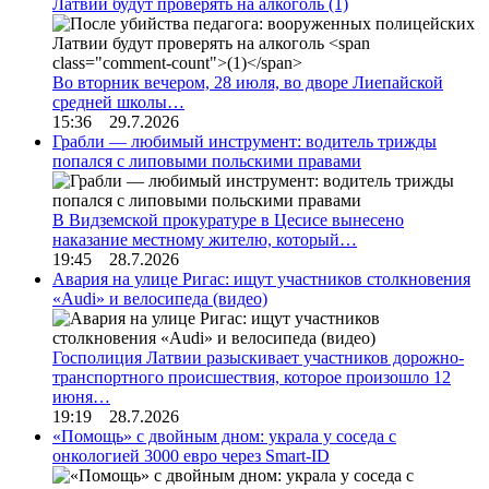
Латвии будут проверять на алкоголь
(1)
Во вторник вечером, 28 июля, во дворе Лиепайской
средней школы…
15:36 29.7.2026
Грабли — любимый инструмент: водитель трижды
попался с липовыми польскими правами
В Видземской прокуратуре в Цесисе вынесено
наказание местному жителю, который…
19:45 28.7.2026
Авария на улице Ригас: ищут участников столкновения
«Audi» и велосипеда (видео)
Госполиция Латвии разыскивает участников дорожно-
транспортного происшествия, которое произошло 12
июня…
19:19 28.7.2026
«Помощь» с двойным дном: украла у соседа с
онкологией 3000 евро через Smart-ID