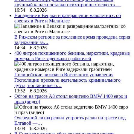
крупный канал поставки психотропных веществ.…
16:54 6.8.2026
Нападение в Вецаки и развращение малолетних: об
арестах в Риге и Малпилсе
В Рижском регионе за последнее время проведена серия
задержаний за…
14:34 6.8.2026
400 литров похищенного бензина, наркотики, краденые
номера: в Риге задержали грабителей
Полицейские рижского Восточного управления
Госполиции пресекли деятельность криминального
дуэта, поставившего…
13:52 6.8.2026
Обгон на трассе А8 стоил водителю BMW 1400 евро и
прав (видео)
Очередной лихач решил устроить ралли на трассе под
Елгавой —…
13:09 6.8.2026
В Сигулде водитель сбил велосипедиста: просят