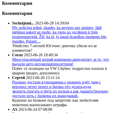
Комментарии
Комментарии
Secinājumi...
2023-06-28 14:39:04
Pēc policijas teiktā, skaidrs, ka neviens nav atzinies, šādi
mēģinot paķert uz muļķi, ka viens no vecākiem ir bijis
noziegumavietā. Žēl, ka tā, jo tagad ticamības moments būs
mazāks. Parasti…
Убийство 7-летней Юстине: девочку убили из-за
алиментов?
Corax
2023-06-26 18:49:34
Многотысячный штраф компании-арендатору за то, что
выдали авто несовершеннолетним!
Побег от полиции на VW Citybee: подростки попали в
аварию (видео, дополнено)
Сергей
2023-06-26 15:11:14
Реально достали курильщики.с нижних идёт дым,с
верхних летит пепел и бычки.что делать,куда
звонить.трогать и бить их нельзя,а как дышать?реально
достало хоть с балкона их выкидывай.
Курение на балконе под запретом: как любителям
никотина выписывают штрафы
AS
2023-06-24 07:08:00