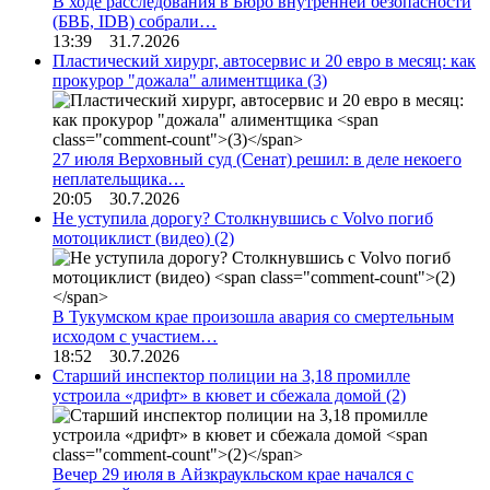
В ходе расследования в Бюро внутренней безопасности
(БВБ, IDB) собрали…
13:39 31.7.2026
Пластический хирург, автосервис и 20 евро в месяц: как
прокурор "дожала" алиментщика
(3)
27 июля Верховный суд (Сенат) решил: в деле некоего
неплательщика…
20:05 30.7.2026
Не уступила дорогу? Столкнувшись с Volvo погиб
мотоциклист (видео)
(2)
В Тукумском крае произошла авария со смертельным
исходом с участием…
18:52 30.7.2026
Старший инспектор полиции на 3,18 промилле
устроила «дрифт» в кювет и сбежала домой
(2)
Вечер 29 июля в Айзкраукльском крае начался с