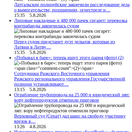
Латгальские полицейские закончили расследование дела
о вымогательстве, похищениях, огнестреле и…
15:35 5.8.2026
Липовые накладные и 480 000 пачек сигарет: перевозка
контрабанды закончилась судом
Перед судом предстанет дуэт дельцов, которые из
Латвии в Литву…
15:35 5.8.2026
«Побывал в баре»: теперь ищут этого парня (фото)
(2)
Сотрудники Рижского Восточного управления
Рижского регионального управления Государственной
полиции устанавливают…
13:15 5.8.2026
Ограбление трубопровода на 25 000 и юридический ляп:
вору нефтепродуктов отменили приговор
Верховный суд (Сенат) дал шанс на свободу участнику
врезок в…
13:26 4.8.2026
Нападения, слежка, письма через «Swedbank»: «бывшая»