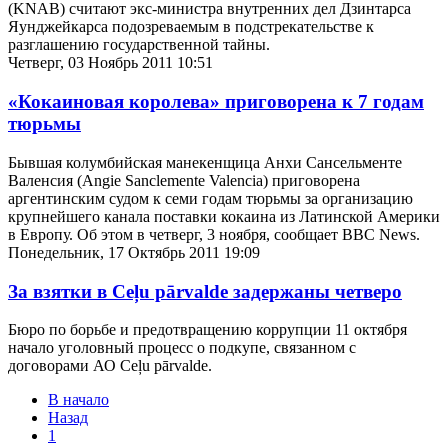
(KNAB) считают экс-министра внутренних дел Дзинтарса
Яунджейкарса подозреваемым в подстрекательстве к
разглашению государственной тайны.
Четверг, 03 Ноябрь 2011 10:51
«Кокаиновая королева» приговорена к 7 годам
тюрьмы
Бывшая колумбийская манекенщица Анхи Сансельменте
Валенсия (Angie Sanclemente Valencia) приговорена
аргентинским судом к семи годам тюрьмы за организацию
крупнейшего канала поставки кокаина из Латинской Америки
в Европу. Об этом в четверг, 3 ноября, сообщает BBC News.
Понедельник, 17 Октябрь 2011 19:09
За взятки в Ceļu pārvalde задержаны четверо
Бюро по борьбе и предотвращению коррупции 11 октября
начало уголовный процесс о подкупе, связанном с
договорами АО Ceļu pārvalde.
В начало
Назад
1