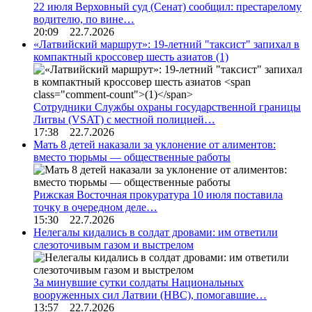
22 июля Верховный суд (Сенат) сообщил: престарелому
водителю, по вине…
20:09 22.7.2026
«Латвийский маршрут»: 19-летний "таксист" запихал в
компактный кроссовер шесть азиатов
(1)
Сотрудники Службы охраны государственной границы
Литвы (VSAT) с местной полицией…
17:38 22.7.2026
Мать 8 детей наказали за уклонение от алиментов:
вместо тюрьмы — общественные работы
Рижская Восточная прокуратура 10 июля поставила
точку в очередном деле…
15:30 22.7.2026
Нелегалы кидались в солдат дровами: им ответили
слезоточивым газом и выстрелом
За минувшие сутки солдаты Национальных
вооруженных сил Латвии (НВС), помогавшие…
13:57 22.7.2026