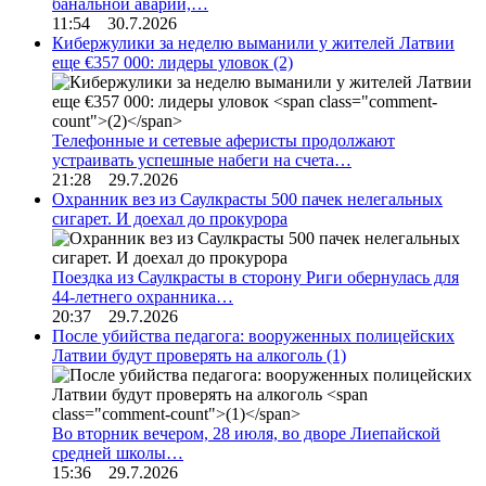
банальной аварии,…
11:54 30.7.2026
Кибержулики за неделю выманили у жителей Латвии
еще €357 000: лидеры уловок
(2)
Телефонные и сетевые аферисты продолжают
устраивать успешные набеги на счета…
21:28 29.7.2026
Охранник вез из Саулкрасты 500 пачек нелегальных
сигарет. И доехал до прокурора
Поездка из Саулкрасты в сторону Риги обернулась для
44-летнего охранника…
20:37 29.7.2026
После убийства педагога: вооруженных полицейских
Латвии будут проверять на алкоголь
(1)
Во вторник вечером, 28 июля, во дворе Лиепайской
средней школы…
15:36 29.7.2026