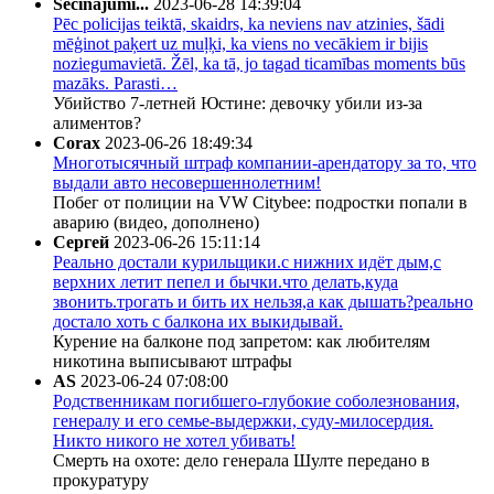
Secinājumi...
2023-06-28 14:39:04
Pēc policijas teiktā, skaidrs, ka neviens nav atzinies, šādi
mēģinot paķert uz muļķi, ka viens no vecākiem ir bijis
noziegumavietā. Žēl, ka tā, jo tagad ticamības moments būs
mazāks. Parasti…
Убийство 7-летней Юстине: девочку убили из-за
алиментов?
Corax
2023-06-26 18:49:34
Многотысячный штраф компании-арендатору за то, что
выдали авто несовершеннолетним!
Побег от полиции на VW Citybee: подростки попали в
аварию (видео, дополнено)
Сергей
2023-06-26 15:11:14
Реально достали курильщики.с нижних идёт дым,с
верхних летит пепел и бычки.что делать,куда
звонить.трогать и бить их нельзя,а как дышать?реально
достало хоть с балкона их выкидывай.
Курение на балконе под запретом: как любителям
никотина выписывают штрафы
AS
2023-06-24 07:08:00
Родственникам погибшего-глубокие соболезнования,
генералу и его семье-выдержки, суду-милосердия.
Никто никого не хотел убивать!
Смерть на охоте: дело генерала Шулте передано в
прокуратуру