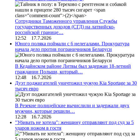
Сотрудники Таможенного управления Службы
государственных доходов (СГД) на латвийско-
российской границе…
12:52 17.7.2026
Юного поляка поймали с 6 нелегалами. Прокуратура
начала дело против пограничников Беларуси
В Кедайнском районе Литвы был задержан 18-летний
гражданин Польши, который…
12:48 16.7.2026
Дуэт поджигателей уничтожил чужую Kia Sportage за 30
тысяч евро
В Резекне полицейские вычислили и задержали двух
мужчин, которые решили…
12:28 16.7.2026
"Убивать не хотела": женщину отправляют под суд за 5
ударов ножом в гостя