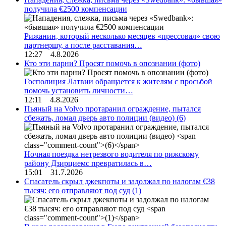
получила €2500 компенсации
Рижанин, который несколько месяцев «прессовал» свою
партнершу, а после расставания…
12:27 4.8.2026
Кто эти парни? Просят помочь в опознании (фото)
Госполиция Латвии обращается к жителям с просьбой
помочь установить личности…
12:11 4.8.2026
Пьяный на Volvo протаранил ограждение, пытался
сбежать, ломал дверь авто полиции (видео)
(6)
Ночная поездка нетрезвого водителя по рижскому
району Дзирциемс превратилась в…
15:01 31.7.2026
Спасатель скрыл джекпоты и задолжал по налогам €38
тысяч: его отправляют под суд
(1)