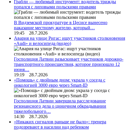
Грабли — любимый инструмент: водитель трижды
попался с липовыми польскими правами
В Видземской прокуратуре в Цесисе вынесено
наказание местному жителю, который…
19:45 28.7.2026
Авария на улице Ригас: ищут участников столкновения
«Audi» и велосипеда (видео)
Госполиция Латвии разыскивает участников дорожно-
транспортного происшествия, которое произошло 12
июня…
19:19 28.7.2026
«Помощь» с двойным дном: украла у соседа с
онкологией 3000 евро через Smart-ID
Госполиция Латвии завершила расследование
резонансного дела о циничном обкрадывании
тяжелобольного…
14:30 28.7.2026
«Никаких сигналов раньше не было»: тренера
подозревают в насилии над ребенком