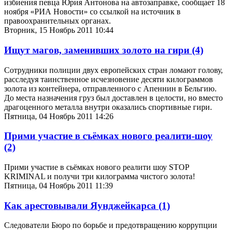
избиения певца Юрия Антонова на автозаправке, сообщает 18
ноября «РИА Новости» со ссылкой на источник в
правоохранительных органах.
Вторник, 15 Ноябрь 2011 10:44
Ищут магов, заменивших золото на гири
(4)
Сотрудники полиции двух европейских стран ломают голову,
расследуя таинственное исчезновение десяти килограммов
золота из контейнера, отправленного с Апеннин в Бельгию.
До места назначения груз был доставлен в целости, но вместо
драгоценного металла внутри оказались спортивные гири.
Пятница, 04 Ноябрь 2011 14:26
Прими участие в съёмках нового реалити-шоу
(2)
Прими участие в сьёмках нового реалити шоу STOP
KRIMINAL и получи три килограмма чистого золота!
Пятница, 04 Ноябрь 2011 11:39
Как арестовывали Яунджейкарса
(1)
Следователи Бюро по борьбе и предотвращению коррупции