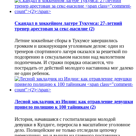
Скандал в хоккейном лагере Тукумса: 27-летний
тренер арестован за секс-насилие
(2)
Летние хоккейные сборы в Тукумсе завершились
громким и шокирующим уголовным делом: один из
тренеров спортивного лагеря оказался за решеткой по
подозрению в сексуальном насилии над малолетним
подопечным. И стражи порядка опасаются, что
пострадать от действий молодого наставника мог далеко
не один ребенок.
Лесной закладчик из Индии: как отравление девушки
привело полицию к 100 тайникам
(2)
История, начавшаяся с госпитализации молодой
девушки в Кулдиге, переросла в масштабное уголовное
дело. Полицейские не только отследили цепочку
перекупщиц, но и вышли на главного поставщика —