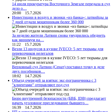
14 июля прокуратура Восточного Земгале передала в суд
дело о…
20:00 15.7.2026
Инвестиции в воздух и звонки «из банка»: латвийцы за
7 дней отдали мошенникам более 360 000
За неделю жители Латвии снова умудрились обеднеть
как минимум на…
11:22 15.7.2026
Везли 13 индусов в кузове IVECO: 5 лет тюрьмы для
перевозчиков нелегалов
Верховный суд Латвии (Сенат) поставил точку в деле
двух пособников…
18:02 14.7.2026
Объезд очередей за взятки: экс-пограничника с 3
"клиентами" отправляют под суд
Бюро внутренней безопасности (БВБ, IDB) предлагает
начать уголовное преследование бывшего…
16:39 14.7.2026
ЧП в юрмальском магазине: хулиган в черной футболке