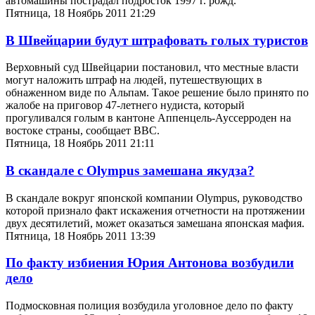
автомашины пострадал подросток 1997 г. рожд.
Пятница, 18 Ноябрь 2011 21:29
В Швейцарии будут штрафовать голых туристов
Верховный суд Швейцарии постановил, что местные власти
могут наложить штраф на людей, путешествующих в
обнаженном виде по Альпам. Такое решение было принято по
жалобе на приговор 47-летнего нудиста, который
прогуливался голым в кантоне Аппенцель-Ауссерроден на
востоке страны, сообщает ВВС.
Пятница, 18 Ноябрь 2011 21:11
В скандале с Olympus замешана якудза?
В скандале вокруг японской компании Olympus, руководство
которой признало факт искажения отчетности на протяжении
двух десятилетий, может оказаться замешана японская мафия.
Пятница, 18 Ноябрь 2011 13:39
По факту избиения Юрия Антонова возбудили
дело
Подмосковная полиция возбудила уголовное дело по факту