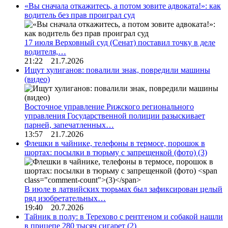
«Вы сначала откажитесь, а потом зовите адвоката!»: как
водитель без прав проиграл суд
17 июля Верховный суд (Сенат) поставил точку в деле
водителя,…
21:22 21.7.2026
Ищут хулиганов: повалили знак, повредили машины
(видео)
Восточное управление Рижского регионального
управления Государственной полиции разыскивает
парней, запечатленных…
13:57 21.7.2026
Флешки в чайнике, телефоны в термосе, порошок в
шортах: посылки в тюрьму с запрещенкой (фото)
(3)
В июле в латвийских тюрьмах был зафиксирован целый
ряд изобретательных…
19:40 20.7.2026
Тайник в полу: в Терехово с рентгеном и собакой нашли
в прицепе 280 тысяч сигарет
(2)