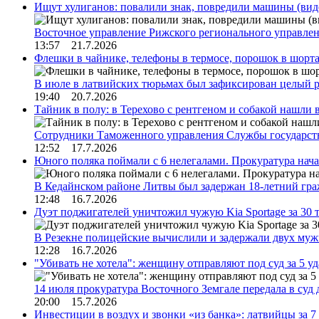
Ищут хулиганов: повалили знак, повредили машины (вид
Восточное управление Рижского регионального управле
13:57 21.7.2026
Флешки в чайнике, телефоны в термосе, порошок в шорта
В июле в латвийских тюрьмах был зафиксирован целый 
19:40 20.7.2026
Тайник в полу: в Терехово с рентгеном и собакой нашли 
Сотрудники Таможенного управления Службы государств
12:52 17.7.2026
Юного поляка поймали с 6 нелегалами. Прокуратура нач
В Кедайнском районе Литвы был задержан 18-летний г
12:48 16.7.2026
Дуэт поджигателей уничтожил чужую Kia Sportage за 30 
В Резекне полицейские вычислили и задержали двух му
12:28 16.7.2026
"Убивать не хотела": женщину отправляют под суд за 5 у
14 июля прокуратура Восточного Земгале передала в суд
20:00 15.7.2026
Инвестиции в воздух и звонки «из банка»: латвийцы за 