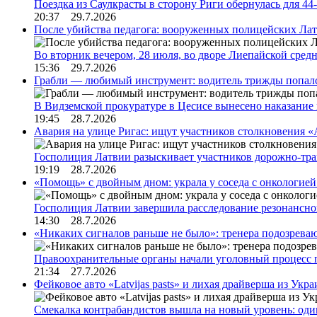
Поездка из Саулкрасты в сторону Риги обернулась для 4
20:37 29.7.2026
После убийства педагога: вооруженных полицейских Лат
Во вторник вечером, 28 июля, во дворе Лиепайской сре
15:36 29.7.2026
Грабли — любимый инструмент: водитель трижды попал
В Видземской прокуратуре в Цесисе вынесено наказани
19:45 28.7.2026
Авария на улице Ригас: ищут участников столкновения «A
Госполиция Латвии разыскивает участников дорожно-тр
19:19 28.7.2026
«Помощь» с двойным дном: украла у соседа с онкологией 
Госполиция Латвии завершила расследование резонансн
14:30 28.7.2026
«Никаких сигналов раньше не было»: тренера подозреваю
Правоохранительные органы начали уголовный процесс 
21:34 27.7.2026
Фейковое авто «Latvijas pasts» и лихая драйверша из Укр
Смекалка контрабандистов вышла на новый уровень: од