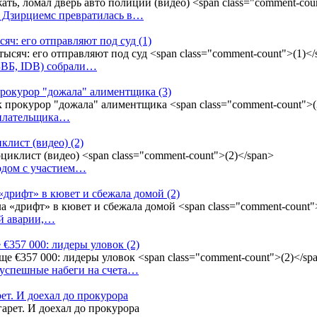
у Дзирциемс превратилась в…
сяч: его отправляют под суд
(1)
(БВБ, IDB) собрали…
к прокурор "дожала" алиментщика
(3)
неплательщика…
иклист (видео)
(2)
одом с участием…
«дрифт» в кювет и сбежала домой
(2)
ой аварии,…
 €357 000: лидеры уловок
(2)
 успешные набеги на счета…
ет. И доехал до прокурора