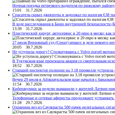
Ночная поездка нетрезвого водителя по рижскому район
15:01 31.7.2026
Спасатель скрыл джекпоты и задолжал по налогам €38 ты
В ходе расследования в Бюро внутренней безопасности 
13:39 31.7.2026
Пластический хирург, автосервис и 20 евро в месяц: ка
27 июля Верховный суд (Сенат) решил: в деле некоего 
20:05 30.7.2026
Не уступила дорогу? Столкнувшись с Volvo погиб мотоц
В Тукумском крае произошла авария со смертельным исх
18:52 30.7.2026
Старший инспектор полиции на 3,18 промилле устроила 
Вечер 29 июля в Айзкраукльском крае начался с банальн
11:54 30.7.2026
Кибержулики за неделю выманили у жителей Латвии еще
Телефонные и сетевые аферисты продолжают устраивать
21:28 29.7.2026
Охранник вез из Саулкрасты 500 пачек нелегальных сигар