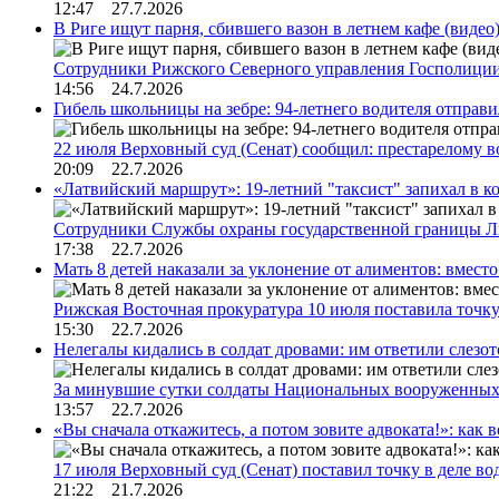
12:47 27.7.2026
В Риге ищут парня, сбившего вазон в летнем кафе (видео
Сотрудники Рижского Северного управления Госполиции
14:56 24.7.2026
Гибель школьницы на зебре: 94-летнего водителя отправ
22 июля Верховный суд (Сенат) сообщил: престарелому 
20:09 22.7.2026
«Латвийский маршрут»: 19-летний "таксист" запихал в к
Сотрудники Службы охраны государственной границы 
17:38 22.7.2026
Мать 8 детей наказали за уклонение от алиментов: вме
Рижская Восточная прокуратура 10 июля поставила точк
15:30 22.7.2026
Нелегалы кидались в солдат дровами: им ответили слезо
За минувшие сутки солдаты Национальных вооруженны
13:57 22.7.2026
«Вы сначала откажитесь, а потом зовите адвоката!»: как в
17 июля Верховный суд (Сенат) поставил точку в деле в
21:22 21.7.2026