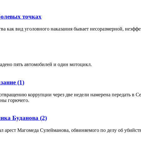
болевых точках
а как вид уголовного наказания бывает несоразмерной, неэффе
адено пять автомобилей и один мотоцикл.
азание
(1)
отвращению коррупции через две недели намерена передать в С
нны горючего.
ника Буданова
(2)
ал арест Магомеда Сулейманова, обвиняемого по делу об убийс