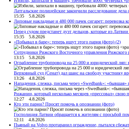
Избили, запихали в машину, требовали 4000: четверых «
Латгальские полицейские закончили расследование дела 
15:35 5.8.2026
Липовые накладные и 480 000 пачек сигарет: перевозка 
Перед судом предстанет дуэт дельцов, которые из Латви
15:35 5.8.2026
«Побывал в баре»: теперь ищут этого парня (фото)
(2)
Сотрудники Рижского Восточного управления Рижского 
13:15 5.8.2026
Ограбление трубопровода на 25 000 и юридический ляп:
Верховный суд (Сенат) дал шанс на свободу участнику в
13:26 4.8.2026
Нападения, слежка, письма через «Swedbank»: «бывшая»
Рижанин, который несколько месяцев «прессовал» свою п
12:27 4.8.2026
Кто эти парни? Просят помочь в опознании (фото)
Госполиция Латвии обращается к жителям с просьбой п
12:11 4.8.2026
Пьяный на Volvo протаранил ограждение, пытался сбежат