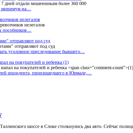
ак минимум на…
евозчиков нелегалов
вух пособников…
тами" отправляют под суд
ачать уголовное преследование бывшего…
апал на покупателей и ребенка
(1)
елей инцидента, произошедшего в Юрмале,…
W
аллинского шоссе в Слоке столкнулись два авто. Сейчас полиция