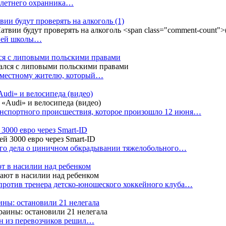
4-летнего охранника…
вии будут проверять на алкоголь
(1)
дней школы…
ся с липовыми польскими правами
е местному жителю, который…
udi» и велосипеда (видео)
анспортного происшествия, которое произошло 12 июня…
3000 евро через Smart-ID
ого дела о циничном обкрадывании тяжелобольного…
т в насилии над ребенком
против тренера детско-юношеского хоккейного клуба…
аины: остановили 21 нелегала
ин из перевозчиков решил…