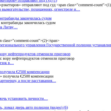
рэкетиров» отправляют под суд
(1)
о вымогательстве, похищениях, огнестреле и…
контрабанды закончилась судом
и в Литву…
регионального управления Государственной полиции устанавл
 вору нефтепродуктов отменили приговор
резок в…
 получила €2500 компенсации
артнершу, а после расставания…
омочь установить личности…
ь, ломал дверь авто полиции (видео)
(6)