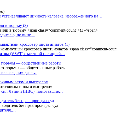
)
 устанавливают личность человека, изображенного на…
или в тюрьму
(3)
водителю, по вине…
омпактный кроссовер шесть азиатов
(1)
Литвы (VSAT) с местной полицией…
сто тюрьмы — общественные работы
у в очередном деле…
точивым газом и выстрелом
х сил Латвии (НВС), помогавшие…
одитель без прав проиграл суд
одителя,…