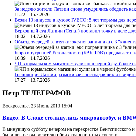
За неделю жители Латвии снова умудрились обеднеть к
11:22 15.7.2026
Везли 13 индусов в кузове IVECO: 5 лет тюрьмы для пер
Верховный суд Латвии (Сенат) поставил точку в деле д
18:02 14.7.2026
Объезд очередей за взятки: экс-пограничника с 3 "клиен
Бюро внутренней безопасности (БВБ, IDB) предлагает н
16:39 14.7.2026
ЧП в юрмальском магазине: хулиган в черной футболке н
Госполиция Латвии разыскивает пострадавших и свидет
17:27 13.7.2026
Петр ТЕЛЕГРАФОВ
Воскресенье, 23 Июнь 2013 15:04
Видео. В Слоке столкнулись микроавтобус и BM
В минувшую субботу вечером на перекрестке Вентсписского и Т
были ли трезвы водители обоих транспортных средств.