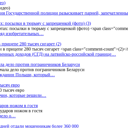
ео)
ния Государственной полиции разыскивает парней, запечатлен
х: посылки в тюрьму с запрещенкой (фото)
(3)
ряд изобретательных…
в прицепе 280 тысяч сигарет
(2)
енных доходов (СГД) на латвийско-российской границе…
ала дело против пограничников Беларуси
ражданин Польши, который…
тысяч евро
жчин, которые решили…
даров ножом в гостя
 дело о…
7 дней отдали мошенникам более 360 000