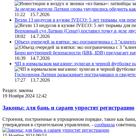
За неделю жители Латвии снова умудрились обеднеть к
11:22 15.7.2026
Везли 13 индусов в кузове IVECO: 5 лет тюрьмы для пер
Верховный суд Латвии (Сенат) поставил точку в деле д
18:02 14.7.2026
Объезд очередей за взятки: экс-пограничника с 3 "клиен
Бюро внутренней безопасности (БВБ, IDB) предлагает н
16:39 14.7.2026
ЧП в юрмальском магазине: хулиган в черной футболке н
Госполиция Латвии разыскивает пострадавших и свидет
17:27 13.7.2026
Раздел: законы
19 Ноября 2024 12:42
Законы: для бань и сараев упростят регистрацию
Строения, построенные в упрощенном порядке, такие как бани,
утверждения в строительном управлении, -
сообщила
советниц
15 Ноября 2024 09:53