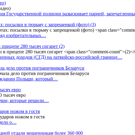
ео)
ния Государственной полиции разыскивает парней, запечатлен
х: посылки в тюрьму с запрещенкой (фото)
(3)
ряд изобретательных…
в прицепе 280 тысяч сигарет
(2)
енных доходов (СГД) на латвийско-российской границе…
ала дело против пограничников Беларуси
ражданин Польши, который…
тысяч евро
жчин, которые решили…
даров ножом в гостя
 дело о…
7 дней отдали мошенникам более 360 000