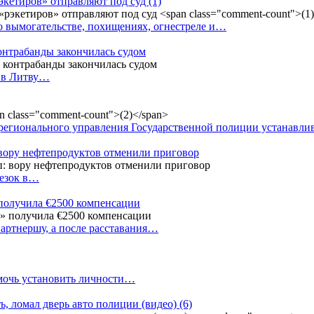
рэкетиров» отправляют под суд
(1)
о вымогательстве, похищениях, огнестреле и…
контрабанды закончилась судом
и в Литву…
регионального управления Государственной полиции устанавл
 вору нефтепродуктов отменили приговор
резок в…
 получила €2500 компенсации
артнершу, а после расставания…
омочь установить личности…
ь, ломал дверь авто полиции (видео)
(6)