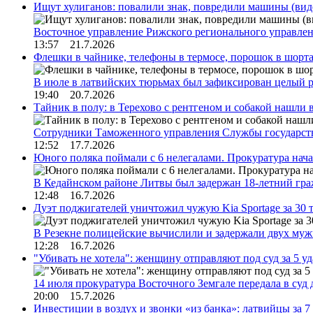
Ищут хулиганов: повалили знак, повредили машины (вид
Восточное управление Рижского регионального управле
13:57 21.7.2026
Флешки в чайнике, телефоны в термосе, порошок в шорта
В июле в латвийских тюрьмах был зафиксирован целый 
19:40 20.7.2026
Тайник в полу: в Терехово с рентгеном и собакой нашли 
Сотрудники Таможенного управления Службы государств
12:52 17.7.2026
Юного поляка поймали с 6 нелегалами. Прокуратура нач
В Кедайнском районе Литвы был задержан 18-летний г
12:48 16.7.2026
Дуэт поджигателей уничтожил чужую Kia Sportage за 30 
В Резекне полицейские вычислили и задержали двух му
12:28 16.7.2026
"Убивать не хотела": женщину отправляют под суд за 5 у
14 июля прокуратура Восточного Земгале передала в суд
20:00 15.7.2026
Инвестиции в воздух и звонки «из банка»: латвийцы за 