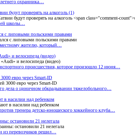
4-летнего охранника…
вии будут проверять на алкоголь
(1)
дней школы…
ся с липовыми польскими правами
е местному жителю, который…
udi» и велосипеда (видео)
анспортного происшествия, которое произошло 12 июня…
3000 евро через Smart-ID
ого дела о циничном обкрадывании тяжелобольного…
т в насилии над ребенком
против тренера детско-юношеского хоккейного клуба…
аины: остановили 21 нелегала
ин из перевозчиков решил…