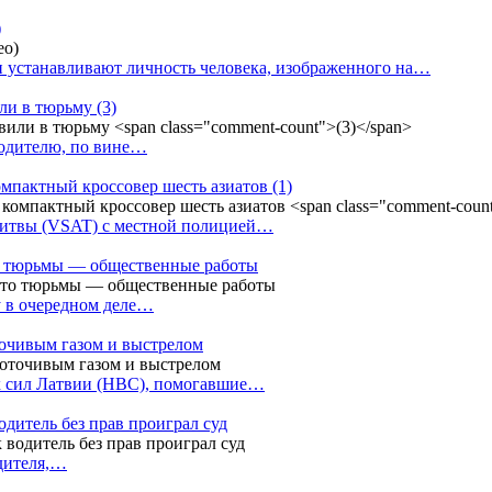
)
 устанавливают личность человека, изображенного на…
или в тюрьму
(3)
водителю, по вине…
омпактный кроссовер шесть азиатов
(1)
Литвы (VSAT) с местной полицией…
сто тюрьмы — общественные работы
у в очередном деле…
точивым газом и выстрелом
х сил Латвии (НВС), помогавшие…
одитель без прав проиграл суд
одителя,…