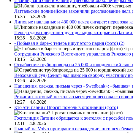
Избили, запихали в машину, требовали 4000: четверых «
Латгальские полицейские закончили расследование дела 
15:35 5.8.2026
Липовые накладные и 480 000 пачек сигарет: перевозка 
Перед судом предстанет дуэт дельцов, которые из Латви
15:35 5.8.2026
«Побывал в баре»: теперь ищут этого парня (фото)
(2)
Сотрудники Рижского Восточного управления Рижского 
13:15 5.8.2026
Ограбление трубопровода на 25 000 и юридический ляп:
Верховный суд (Сенат) дал шанс на свободу участнику в
13:26 4.8.2026
Нападения, слежка, письма через «Swedbank»: «бывшая»
Рижанин, который несколько месяцев «прессовал» свою п
12:27 4.8.2026
Кто эти парни? Просят помочь в опознании (фото)
Госполиция Латвии обращается к жителям с просьбой п
12:11 4.8.2026
Пьяный на Volvo протаранил ограждение, пытался сбежат