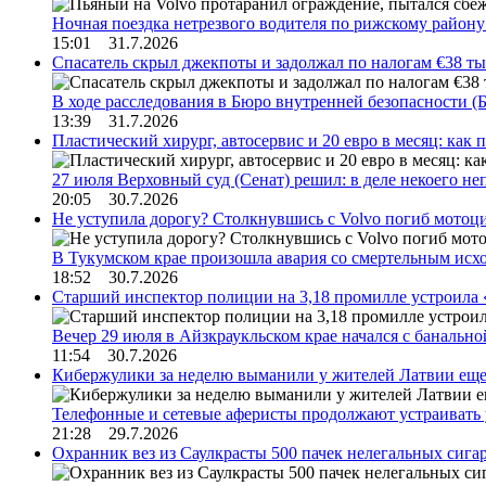
Ночная поездка нетрезвого водителя по рижскому район
15:01 31.7.2026
Спасатель скрыл джекпоты и задолжал по налогам €38 ты
В ходе расследования в Бюро внутренней безопасности 
13:39 31.7.2026
Пластический хирург, автосервис и 20 евро в месяц: ка
27 июля Верховный суд (Сенат) решил: в деле некоего 
20:05 30.7.2026
Не уступила дорогу? Столкнувшись с Volvo погиб мотоц
В Тукумском крае произошла авария со смертельным исх
18:52 30.7.2026
Старший инспектор полиции на 3,18 промилле устроила 
Вечер 29 июля в Айзкраукльском крае начался с банальн
11:54 30.7.2026
Кибержулики за неделю выманили у жителей Латвии еще
Телефонные и сетевые аферисты продолжают устраивать
21:28 29.7.2026
Охранник вез из Саулкрасты 500 пачек нелегальных сигар