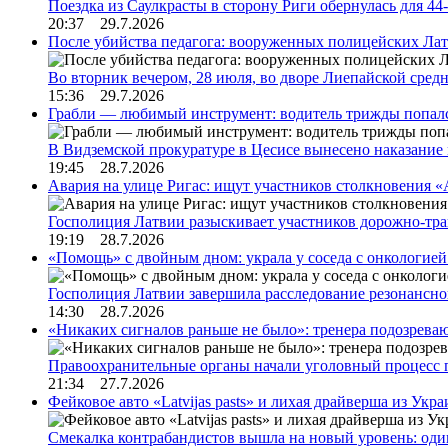
Поездка из Саулкрасты в сторону Риги обернулась для 4
20:37 29.7.2026
После убийства педагога: вооруженных полицейских Лат
Во вторник вечером, 28 июля, во дворе Лиепайской сре
15:36 29.7.2026
Грабли — любимый инструмент: водитель трижды попал
В Видземской прокуратуре в Цесисе вынесено наказани
19:45 28.7.2026
Авария на улице Ригас: ищут участников столкновения «A
Госполиция Латвии разыскивает участников дорожно-тр
19:19 28.7.2026
«Помощь» с двойным дном: украла у соседа с онкологией 
Госполиция Латвии завершила расследование резонансн
14:30 28.7.2026
«Никаких сигналов раньше не было»: тренера подозреваю
Правоохранительные органы начали уголовный процесс 
21:34 27.7.2026
Фейковое авто «Latvijas pasts» и лихая драйверша из Укр
Смекалка контрабандистов вышла на новый уровень: од