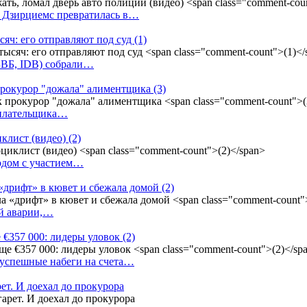
у Дзирциемс превратилась в…
сяч: его отправляют под суд
(1)
(БВБ, IDB) собрали…
к прокурор "дожала" алиментщика
(3)
неплательщика…
иклист (видео)
(2)
одом с участием…
«дрифт» в кювет и сбежала домой
(2)
ой аварии,…
 €357 000: лидеры уловок
(2)
 успешные набеги на счета…
ет. И доехал до прокурора