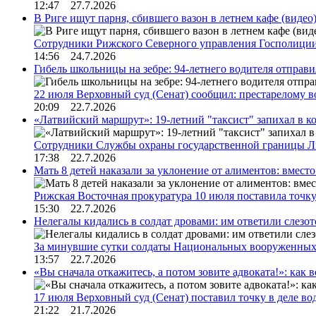
12:47 27.7.2026
В Риге ищут парня, сбившего вазон в летнем кафе (видео
Сотрудники Рижского Северного управления Госполиции
14:56 24.7.2026
Гибель школьницы на зебре: 94-летнего водителя отправ
22 июля Верховный суд (Сенат) сообщил: престарелому 
20:09 22.7.2026
«Латвийский маршрут»: 19-летний "таксист" запихал в к
Сотрудники Службы охраны государственной границы 
17:38 22.7.2026
Мать 8 детей наказали за уклонение от алиментов: вме
Рижская Восточная прокуратура 10 июля поставила точк
15:30 22.7.2026
Нелегалы кидались в солдат дровами: им ответили слезо
За минувшие сутки солдаты Национальных вооруженны
13:57 22.7.2026
«Вы сначала откажитесь, а потом зовите адвоката!»: как в
17 июля Верховный суд (Сенат) поставил точку в деле в
21:22 21.7.2026