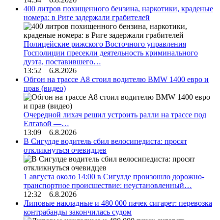
400 литров похищенного бензина, наркотики, краденые
номера: в Риге задержали грабителей
Полицейские рижского Восточного управления
Госполиции пресекли деятельность криминального
дуэта, поставившего…
13:52 6.8.2026
Обгон на трассе А8 стоил водителю BMW 1400 евро и
прав (видео)
Очередной лихач решил устроить ралли на трассе под
Елгавой —…
13:09 6.8.2026
В Сигулде водитель сбил велосипедиста: просят
откликнуться очевидцев
1 августа около 14:00 в Сигулде произошло дорожно-
транспортное происшествие: неустановленный…
12:32 6.8.2026
Липовые накладные и 480 000 пачек сигарет: перевозка
контрабанды закончилась судом