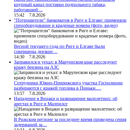
крупный канал поставки подпольного табака,
работавший…
15:42 7.8.2026
"Потрошители" банкоматов в Риге и Елгаве: применяли
спецоборудование и краденые номера (фото, видео)
Весной текущего года по Риге и Елгаве были
совершены дерзкие…
14:30 7.8.2026
Заправился и уехал: в Марупеском крае расследуют
кражу бензина на АЗС
Сотрудники Южно-Пририжского участка Госполиции
разбираются с кражей топлива в Пиньки.…
13:57 7.8.2026
Нападение в Вецаки и развращение малолетних: об
арестах в Риге и Малпилсе
В Рижском регионе за последнее время проведена серия
задержаний за…
14:34 6.8.2026