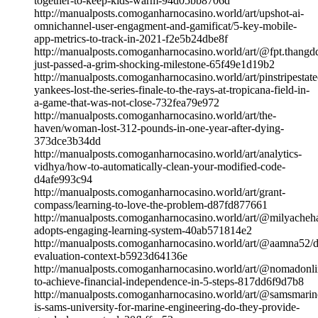
together-to-keep-kids-warm-94d05bb8706d
http://manualposts.comoganharnocasino.world/art/upshot-ai-
omnichannel-user-engagment-and-gamificat/5-key-mobile-
app-metrics-to-track-in-2021-f2e5b24dbe8f
http://manualposts.comoganharnocasino.world/art/@fpt.thangd
just-passed-a-grim-shocking-milestone-65f49e1d19b2
http://manualposts.comoganharnocasino.world/art/pinstripestat
yankees-lost-the-series-finale-to-the-rays-at-tropicana-field-in-
a-game-that-was-not-close-732fea79e972
http://manualposts.comoganharnocasino.world/art/the-
haven/woman-lost-312-pounds-in-one-year-after-dying-
373dce3b34dd
http://manualposts.comoganharnocasino.world/art/analytics-
vidhya/how-to-automatically-clean-your-modified-code-
d4afe993c94
http://manualposts.comoganharnocasino.world/art/grant-
compass/learning-to-love-the-problem-d87fd877661
http://manualposts.comoganharnocasino.world/art/@milyacheh
adopts-engaging-learning-system-40ab571814e2
http://manualposts.comoganharnocasino.world/art/@aamna52/
evaluation-context-b5923d64136e
http://manualposts.comoganharnocasino.world/art/@nomadonl
to-achieve-financial-independence-in-5-steps-817dd6f9d7b8
http://manualposts.comoganharnocasino.world/art/@samsmari
is-sams-university-for-marine-engineering-do-they-provide-