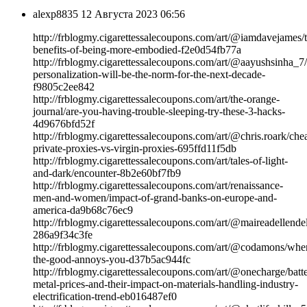
alexp8835
12 Августа 2023 06:56
http://frblogmy.cigarettessalecoupons.com/art/@iamdavejames/t
benefits-of-being-more-embodied-f2e0d54fb77a
http://frblogmy.cigarettessalecoupons.com/art/@aayushsinha_7
personalization-will-be-the-norm-for-the-next-decade-
f9805c2ee842
http://frblogmy.cigarettessalecoupons.com/art/the-orange-
journal/are-you-having-trouble-sleeping-try-these-3-hacks-
4d9676bfd52f
http://frblogmy.cigarettessalecoupons.com/art/@chris.roark/che
private-proxies-vs-virgin-proxies-695ffd11f5db
http://frblogmy.cigarettessalecoupons.com/art/tales-of-light-
and-dark/encounter-8b2e60bf7fb9
http://frblogmy.cigarettessalecoupons.com/art/renaissance-
men-and-women/impact-of-grand-banks-on-europe-and-
america-da9b68c76ec9
http://frblogmy.cigarettessalecoupons.com/art/@maireadellende
286a9f34c3fe
http://frblogmy.cigarettessalecoupons.com/art/@codamons/whe
the-good-annoys-you-d37b5ac944fc
http://frblogmy.cigarettessalecoupons.com/art/@onecharge/batt
metal-prices-and-their-impact-on-materials-handling-industry-
electrification-trend-eb016487ef0