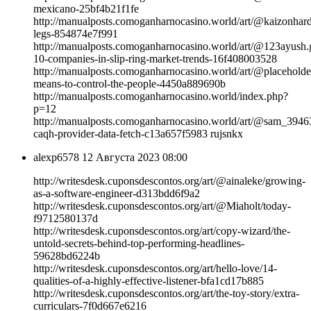
mexicano-25bf4b21f1fe
http://manualposts.comoganharnocasino.world/art/@kaizonhar
legs-854874e7f991
http://manualposts.comoganharnocasino.world/art/@123ayush.g
10-companies-in-slip-ring-market-trends-16f408003528
http://manualposts.comoganharnocasino.world/art/@placeholder
means-to-control-the-people-4450a889690b
http://manualposts.comoganharnocasino.world/index.php?
p=12
http://manualposts.comoganharnocasino.world/art/@sam_3946
caqh-provider-data-fetch-c13a657f5983 rujsnkx
alexp6578
12 Августа 2023 08:00
http://writesdesk.cuponsdescontos.org/art/@ainaleke/growing-
as-a-software-engineer-d313bdd6f9a2
http://writesdesk.cuponsdescontos.org/art/@Miaholt/today-
f9712580137d
http://writesdesk.cuponsdescontos.org/art/copy-wizard/the-
untold-secrets-behind-top-performing-headlines-
59628bd6224b
http://writesdesk.cuponsdescontos.org/art/hello-love/14-
qualities-of-a-highly-effective-listener-bfa1cd17b885
http://writesdesk.cuponsdescontos.org/art/the-toy-story/extra-
curriculars-7f0d667e6216