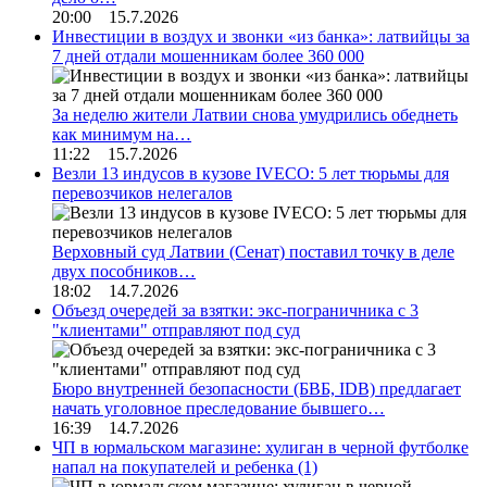
20:00 15.7.2026
Инвестиции в воздух и звонки «из банка»: латвийцы за
7 дней отдали мошенникам более 360 000
За неделю жители Латвии снова умудрились обеднеть
как минимум на…
11:22 15.7.2026
Везли 13 индусов в кузове IVECO: 5 лет тюрьмы для
перевозчиков нелегалов
Верховный суд Латвии (Сенат) поставил точку в деле
двух пособников…
18:02 14.7.2026
Объезд очередей за взятки: экс-пограничника с 3
"клиентами" отправляют под суд
Бюро внутренней безопасности (БВБ, IDB) предлагает
начать уголовное преследование бывшего…
16:39 14.7.2026
ЧП в юрмальском магазине: хулиган в черной футболке
напал на покупателей и ребенка
(1)