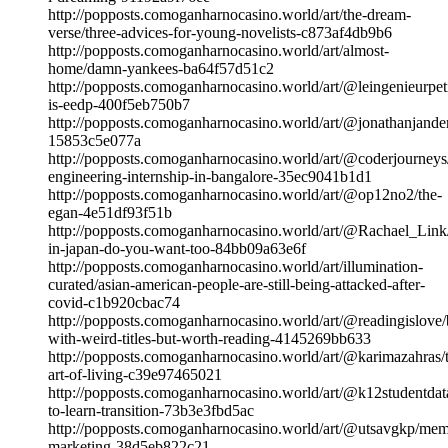
http://popposts.comoganharnocasino.world/art/the-dream-
verse/three-advices-for-young-novelists-c873af4db9b6
http://popposts.comoganharnocasino.world/art/almost-
home/damn-yankees-ba64f57d51c2
http://popposts.comoganharnocasino.world/art/@leingenieurpet
is-eedp-400f5eb750b7
http://popposts.comoganharnocasino.world/art/@jonathanjand
15853c5e077a
http://popposts.comoganharnocasino.world/art/@coderjourneys
engineering-internship-in-bangalore-35ec9041b1d1
http://popposts.comoganharnocasino.world/art/@op12no2/the-
egan-4e51df93f51b
http://popposts.comoganharnocasino.world/art/@Rachael_Link
in-japan-do-you-want-too-84bb09a63e6f
http://popposts.comoganharnocasino.world/art/illumination-
curated/asian-american-people-are-still-being-attacked-after-
covid-c1b920cbac74
http://popposts.comoganharnocasino.world/art/@readingislove
with-weird-titles-but-worth-reading-4145269bb633
http://popposts.comoganharnocasino.world/art/@karimazahras/
art-of-living-c39e97465021
http://popposts.comoganharnocasino.world/art/@k12studentdat
to-learn-transition-73b3e3fbd5ac
http://popposts.comoganharnocasino.world/art/@utsavgkp/me
marketing-38d5eb822c21