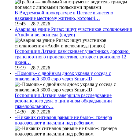
В Видземской прокуратуре в Цесисе вынесено
наказание местному жителю, который…
19:45 28.7.2026
Авария на улице Ригас: ищут участников столкновения
«Audi» и велосипеда (видео)
Госполиция Латвии разыскивает участников дорожно-
транспортного происшествия, которое произошло 12
июня…
19:19 28.7.2026
«Помощь» с двойным дном: украла у соседа с
онкологией 3000 евро через Smart-ID
Госполиция Латвии завершила расследование
резонансного дела о циничном обкрадывании
тяжелобольного…
14:30 28.7.2026
«Никаких сигналов раньше не было»: тренера
подозревают в насилии над ребенком