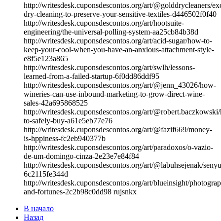
http://writesdesk.cuponsdescontos.org/art/@golddrycleaners/ex
dry-cleaning-to-preserve-your-sensitive-textiles-d446502f0f40
http://writesdesk.cuponsdescontos.org/art/hootsuite-
engineering/the-universal-polling-system-aa25cb84b38d
http://writesdesk.cuponsdescontos.org/art/acid-sugar/how-to-
keep-your-cool-when-you-have-an-anxious-attachment-style-
e8f5e123a865
http://writesdesk.cuponsdescontos.org/art/swlh/lessons-
learned-from-a-failed-startup-6f0dd86ddf95
http://writesdesk.cuponsdescontos.org/art/@jenn_43026/how-
wineries-can-use-inbound-marketing-to-grow-direct-wine-
sales-42a695868525
http://writesdesk.cuponsdescontos.org/art/@robert.baczkowski
to-safely-buy-a61e5eb77e76
http://writesdesk.cuponsdescontos.org/art/@fazif669/money-
is-hppiness-fc2eb940377b
http://writesdesk.cuponsdescontos.org/art/paradoxos/o-vazio-
de-um-domingo-cinza-2e23e7e84f84
http://writesdesk.cuponsdescontos.org/art/@labuhsejenak/seny
6c2115fe344d
http://writesdesk.cuponsdescontos.org/art/blueinsight/photograp
and-fortunes-2c2b98c0dd98 rujsnkx
В начало
Назад