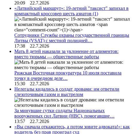
20:09 22.7.2026
«Латвийский маршрут»: 19-летний "таксист" запихал в
компактный кроссовер шесть азиатов
(1)
Сотрудники Службы охраны государственной границы
Литвы (VSAT) с местной полицией…
17:38 22.7.2026
Мать 8 детей наказали за уклонение от алиментов:
вместо тюрьмы — общественные работы
Рижская Восточная прокуратура 10 июля поставила
точку в очередном деле…
15:30 22.7.2026
Нелегалы кидались в солдат дровами: им ответили
слезоточивым газом и выстрелом
За минувшие сутки солдаты Национальных
вооруженных сил Латвии (НВС), помогавшие…
13:57 22.7.2026
«Вы сначала откажитесь, а потом зовите адвоката!»: как
водитель без прав проиграл суд