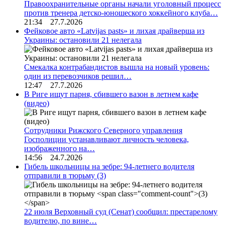
Правоохранительные органы начали уголовный процесс
против тренера детско-юношеского хоккейного клуба…
21:34 27.7.2026
Фейковое авто «Latvijas pasts» и лихая драйверша из
Украины: остановили 21 нелегала
Смекалка контрабандистов вышла на новый уровень:
один из перевозчиков решил…
12:47 27.7.2026
В Риге ищут парня, сбившего вазон в летнем кафе
(видео)
Сотрудники Рижского Северного управления
Госполиции устанавливают личность человека,
изображенного на…
14:56 24.7.2026
Гибель школьницы на зебре: 94-летнего водителя
отправили в тюрьму
(3)
22 июля Верховный суд (Сенат) сообщил: престарелому
водителю, по вине…