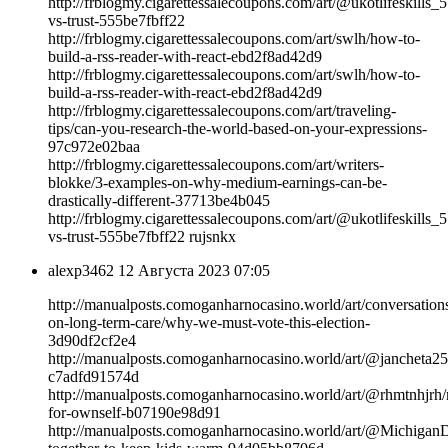
http://frblogmy.cigarettessalecoupons.com/art/@ukotlifeskills_5
vs-trust-555be7fbff22
http://frblogmy.cigarettessalecoupons.com/art/swlh/how-to-
build-a-rss-reader-with-react-ebd2f8ad42d9
http://frblogmy.cigarettessalecoupons.com/art/swlh/how-to-
build-a-rss-reader-with-react-ebd2f8ad42d9
http://frblogmy.cigarettessalecoupons.com/art/traveling-
tips/can-you-research-the-world-based-on-your-expressions-
97c972e02baa
http://frblogmy.cigarettessalecoupons.com/art/writers-
blokke/3-examples-on-why-medium-earnings-can-be-
drastically-different-37713be4b045
http://frblogmy.cigarettessalecoupons.com/art/@ukotlifeskills_5
vs-trust-555be7fbff22 rujsnkx
alexp3462
12 Августа 2023 07:05
http://manualposts.comoganharnocasino.world/art/conversation
on-long-term-care/why-we-must-vote-this-election-
3d90df2cf2e4
http://manualposts.comoganharnocasino.world/art/@jancheta25
c7adfd91574d
http://manualposts.comoganharnocasino.world/art/@rhmtnhjrh/
for-ownself-b07190e98d91
http://manualposts.comoganharnocasino.world/art/@Michiga