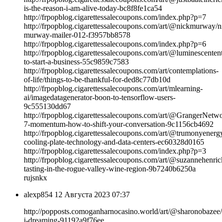
is-the-reason-i-am-alive-today-bc8f8fe1ca54
http://frpopblog.cigarettessalecoupons.com/index.php?p=7
http://frpopblog.cigarettessalecoupons.com/art/@nickmurway/n
murway-mailer-012-f3957bb8578
http://frpopblog.cigarettessalecoupons.com/index.php?p=6
http://frpopblog.cigarettessalecoupons.com/art/@luminescenten
to-start-a-business-55c9859c7583
http://frpopblog.cigarettessalecoupons.com/art/contemplations-
of-life/things-to-be-thankful-for-ded8c77db10d
http://frpopblog.cigarettessalecoupons.com/art/mlearning-
ai/imagedatagenerator-boon-to-tensorflow-users-
9c555130dd67
http://frpopblog.cigarettessalecoupons.com/art/@GrangerNetwo
7-momentum-how-to-shift-your-conversation-9c1156cb4692
http://frpopblog.cigarettessalecoupons.com/art/@trumonyenerg
cooling-plate-technology-and-data-centers-ec60328d0165
http://frpopblog.cigarettessalecoupons.com/index.php?p=3
http://frpopblog.cigarettessalecoupons.com/art/@suzannehenri
tasting-in-the-rogue-valley-wine-region-9b7240b6250a
rujsnkx
alexp854
12 Августа 2023 07:37
http://popposts.comoganharnocasino.world/art/@sharonobazee
i-dreaming-91192a9f76ee