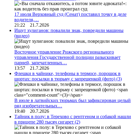
17 июля Верховный суд (Сенат) поставил точку в деле
водителя,…
21:22 21.7.2026
Ищут хулиганов: повалили знак, повредили машины
(видео)
Восточное управление Рижского регионального
управления Государственной полиции разыскивает
парней, запечатленных…
13:57 21.7.2026
Флешки в чайнике, телефоны в термосе, порошок в
шортах: посылки в тюрьму с запрещенкой (фото)
(3)
В июле в латвийских тюрьмах был зафиксирован целый
ряд изобретательных…
19:40 20.7.2026
Тайник в полу: в Терехово с рентгеном и собакой нашли
в прицепе 280 тысяч сигарет
(2)