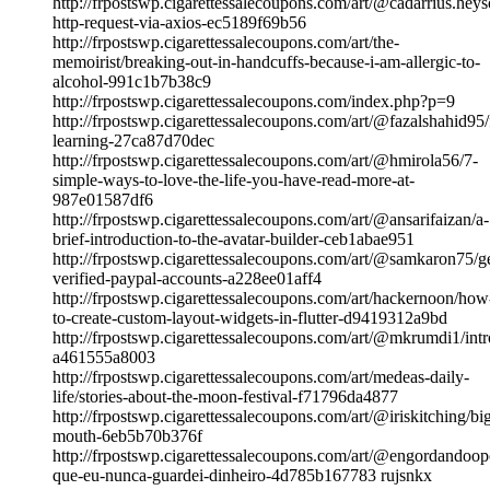
http://frpostswp.cigarettessalecoupons.com/art/@cadarrius.heys
http-request-via-axios-ec5189f69b56
http://frpostswp.cigarettessalecoupons.com/art/the-
memoirist/breaking-out-in-handcuffs-because-i-am-allergic-to-
alcohol-991c1b7b38c9
http://frpostswp.cigarettessalecoupons.com/index.php?p=9
http://frpostswp.cigarettessalecoupons.com/art/@fazalshahid95/
learning-27ca87d70dec
http://frpostswp.cigarettessalecoupons.com/art/@hmirola56/7-
simple-ways-to-love-the-life-you-have-read-more-at-
987e01587df6
http://frpostswp.cigarettessalecoupons.com/art/@ansarifaizan/a-
brief-introduction-to-the-avatar-builder-ceb1abae951
http://frpostswp.cigarettessalecoupons.com/art/@samkaron75/ge
verified-paypal-accounts-a228ee01aff4
http://frpostswp.cigarettessalecoupons.com/art/hackernoon/how
to-create-custom-layout-widgets-in-flutter-d9419312a9bd
http://frpostswp.cigarettessalecoupons.com/art/@mkrumdi1/intr
a461555a8003
http://frpostswp.cigarettessalecoupons.com/art/medeas-daily-
life/stories-about-the-moon-festival-f71796da4877
http://frpostswp.cigarettessalecoupons.com/art/@iriskitching/bi
mouth-6eb5b70b376f
http://frpostswp.cigarettessalecoupons.com/art/@engordandoop
que-eu-nunca-guardei-dinheiro-4d785b167783 rujsnkx