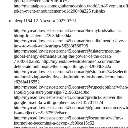
good-placements-dc30fbffce52
http://manualposts.comoganharnocasino.world/art/@vernam.off
token-event-announcement-c1d20040a225 rujsnkx
alexp1154
12 Августа 2023 07:31
http://myread.lowtestosterone45.com/art/hexhybrids/altair-is-
hiring-for-interns-72e894fec04a
http://myread.lowtestosterone45.com/art/mendix/mendix-live-
how-to-work-with-strings-56283f566795
http://myread.lowtestosterone45.com/art/@jslaterc/meeting-
global-energy-demands-using-the-power-of-the-ocean-
710f061026b5 http://myread.lowtestosterone45.com/art/the-
deliberate-millionaire/the-simple-things-fa32003b842a
http://myread.lowtestosterone45.com/art/@sirajharis343/selecti
outdoor-living-nashville-patio-furniture-for-home-decoration-
e626fa416552
http://myread.lowtestosterone45.com/art/@rupeeiqonline/when
should-you-start-your-sips-7219632ad0bc
http://myread.lowtestosterone45.com/art/predict/discover-the-
google-pixel-3a-with-graphene-os-e31357011724
http://myread.lowtestosterone45.com/art/@grandmasstoreez/wh
is-an-adjective-9a57592e6aee
http://myread.lowtestosterone45.com/art/@seunrunsewe/my-
journey-to-becoming-a-devop-1fe90ca15c52