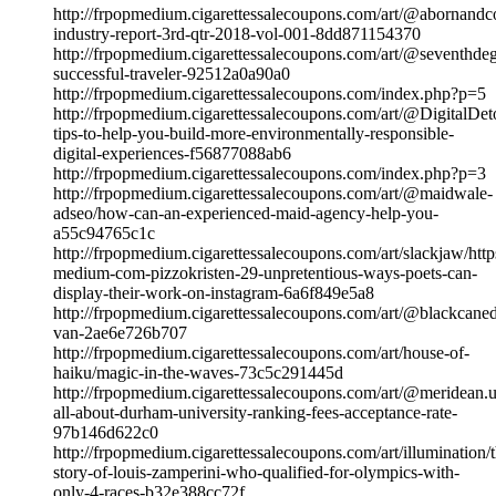
http://frpopmedium.cigarettessalecoupons.com/art/@abornandco
industry-report-3rd-qtr-2018-vol-001-8dd871154370
http://frpopmedium.cigarettessalecoupons.com/art/@seventhdeg
successful-traveler-92512a0a90a0
http://frpopmedium.cigarettessalecoupons.com/index.php?p=5
http://frpopmedium.cigarettessalecoupons.com/art/@DigitalDet
tips-to-help-you-build-more-environmentally-responsible-
digital-experiences-f56877088ab6
http://frpopmedium.cigarettessalecoupons.com/index.php?p=3
http://frpopmedium.cigarettessalecoupons.com/art/@maidwale-
adseo/how-can-an-experienced-maid-agency-help-you-
a55c94765c1c
http://frpopmedium.cigarettessalecoupons.com/art/slackjaw/http
medium-com-pizzokristen-29-unpretentious-ways-poets-can-
display-their-work-on-instagram-6a6f849e5a8
http://frpopmedium.cigarettessalecoupons.com/art/@blackcaned
van-2ae6e726b707
http://frpopmedium.cigarettessalecoupons.com/art/house-of-
haiku/magic-in-the-waves-73c5c291445d
http://frpopmedium.cigarettessalecoupons.com/art/@meridean.
all-about-durham-university-ranking-fees-acceptance-rate-
97b146d622c0
http://frpopmedium.cigarettessalecoupons.com/art/illumination/t
story-of-louis-zamperini-who-qualified-for-olympics-with-
only-4-races-b32e388cc72f