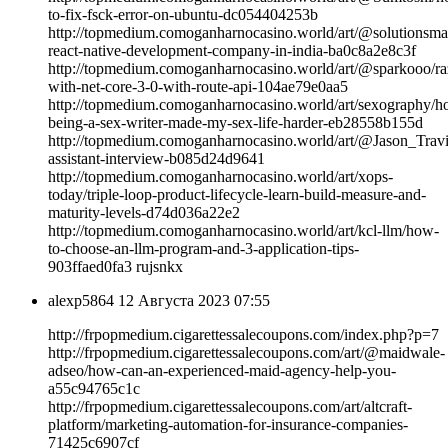
to-fix-fsck-error-on-ubuntu-dc054404253b
http://topmedium.comoganharnocasino.world/art/@solutionsmas
react-native-development-company-in-india-ba0c8a2e8c3f
http://topmedium.comoganharnocasino.world/art/@sparkooo/ra
with-net-core-3-0-with-route-api-104ae79e0aa5
http://topmedium.comoganharnocasino.world/art/sexography/h
being-a-sex-writer-made-my-sex-life-harder-eb28558b155d
http://topmedium.comoganharnocasino.world/art/@Jason_Travis
assistant-interview-b085d24d9641
http://topmedium.comoganharnocasino.world/art/xops-
today/triple-loop-product-lifecycle-learn-build-measure-and-
maturity-levels-d74d036a22e2
http://topmedium.comoganharnocasino.world/art/kcl-llm/how-
to-choose-an-llm-program-and-3-application-tips-
903ffaed0fa3 rujsnkx
alexp5864
12 Августа 2023 07:55
http://frpopmedium.cigarettessalecoupons.com/index.php?p=7
http://frpopmedium.cigarettessalecoupons.com/art/@maidwale-
adseo/how-can-an-experienced-maid-agency-help-you-
a55c94765c1c
http://frpopmedium.cigarettessalecoupons.com/art/altcraft-
platform/marketing-automation-for-insurance-companies-
71425c6907cf