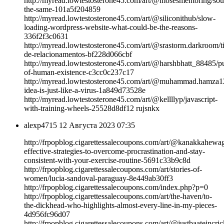
http://myread.lowtestosterone45.com/art/@mosesmentoring/sou
the-same-101a5f204859
http://myread.lowtestosterone45.com/art/@siliconithub/slow-
loading-wordpress-website-what-could-be-the-reasons-
336f2f3c0631
http://myread.lowtestosterone45.com/art/@srastorm.darkroom/t
de-relacionamentos-bf228d066cbf
http://myread.lowtestosterone45.com/art/@harshbhatt_88485/p
of-human-existence-c3cc0c237c17
http://myread.lowtestosterone45.com/art/@muhammad.hamza1
idea-is-just-like-a-virus-1a849d73528e
http://myread.lowtestosterone45.com/art/@kellllyp/javascript-
with-training-wheels-25528d8df12 rujsnkx
alexp4715
12 Августа 2023 07:35
http://frpopblog.cigarettessalecoupons.com/art/@kanakkahewa
effective-strategies-to-overcome-procrastination-and-stay-
consistent-with-your-exercise-routine-5691c33b9c8d
http://frpopblog.cigarettessalecoupons.com/art/stories-of-
women/lucia-sandoval-paraguay-8e449ab30ff3
http://frpopblog.cigarettessalecoupons.com/index.php?p=0
http://frpopblog.cigarettessalecoupons.com/art/the-haven/to-
the-dickhead-who-highlights-almost-every-line-in-my-pieces-
4d956fc96d07
http://frpopblog.cigarettessalecoupons.com/art/@justbaateincrick