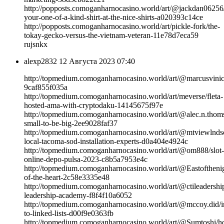
http://popposts.comoganharnocasino.world/art/@jackdan06256/
your-one-of-a-kind-shirt-at-the-nice-shirts-a020393c14ce
http://popposts.comoganharnocasino.world/art/pickle-fork/the-
tokay-gecko-versus-the-vietnam-veteran-11e78d7eca59
rujsnkx
alexp2832
12 Августа 2023 07:40
http://topmedium.comoganharnocasino.world/art/@marcusvini
9caf855f035a
http://topmedium.comoganharnocasino.world/art/meverse/fleta-
hosted-ama-with-cryptodaku-14145675f97e
http://topmedium.comoganharnocasino.world/art/@alec.n.thoms
small-to-be-big-2ee9028faf37
http://topmedium.comoganharnocasino.world/art/@mtviewlndsc
local-tacoma-sod-installation-experts-d0a404e4924c
http://topmedium.comoganharnocasino.world/art/@om888/slot-
online-depo-pulsa-2023-c8b5a7953e4c
http://topmedium.comoganharnocasino.world/art/@Eastoftheni
of-the-heart-2c58e3335e48
http://topmedium.comoganharnocasino.world/art/@ctileadership
leadership-academy-f8f4f10a6052
http://topmedium.comoganharnocasino.world/art/@mccoy.did/i
to-linked-lists-d00f9e0363fb
http://topmedium.comoganharnocasino.world/art/@Sumtoshi/h