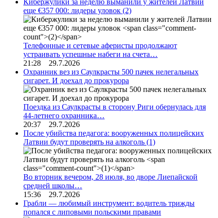
Кибержулики за неделю выманили у жителей Латвии
еще €357 000: лидеры уловок
(2)
Телефонные и сетевые аферисты продолжают
устраивать успешные набеги на счета…
21:28 29.7.2026
Охранник вез из Саулкрасты 500 пачек нелегальных
сигарет. И доехал до прокурора
Поездка из Саулкрасты в сторону Риги обернулась для
44-летнего охранника…
20:37 29.7.2026
После убийства педагога: вооруженных полицейских
Латвии будут проверять на алкоголь
(1)
Во вторник вечером, 28 июля, во дворе Лиепайской
средней школы…
15:36 29.7.2026
Грабли — любимый инструмент: водитель трижды
попался с липовыми польскими правами