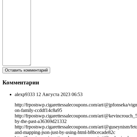
Комментарии
alexp9333
12 Августа 2023 06:53
http://frpostswp.cigarettessalecoupons.com/art/@jpfonseka/vign
on-family-ccddf14c8a95
http://frpostswp.cigarettessalecoupons.com/art/@kevincrouch
by-the-past-a36369d21332
http://frpostswp.cigarettessalecoupons.com/art/@guseynism/fet
and-mapping-json-just-by-using-html-b8bcecade82c