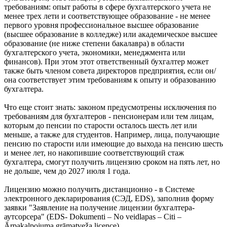
требованиям: опыт работы в сфере бухгалтерского учета не
менее трех лети и соответствующее образование - не менее
первого уровня профессиональное высшее образование
(высшее образование в колледже) или академическое высшее
образование (не ниже степени бакалавра) в области
бухгалтерского учета, экономики, менеджмента или
финансов). При этом этот ответственный бухгалтер может
также быть членом совета директоров предприятия, если он/
она соответствует этим требованиям к опыту и образованию
бухгалтера.
Что еще стоит знать: законом предусмотрены исключения по
требованиям для бухгалтеров - пенсионерам или тем лицам,
которым до пенсии по старости осталось шесть лет или
меньше, а также для студентов. Например, лица, получающие
пенсию по старости или имеющие до выхода на пенсию шесть
и менее лет, но накопившие соответствующий стаж
бухгалтера, смогут получить лицензию сроком на пять лет, но
не дольше, чем до 2027 июля 1 года.
Лицензию можно получить дистанционно - в Системе
электронного декларирования (СЭД, EDS), заполнив форму
заявки "Заявление на получение лицензии бухгалтера-
аутсорсера" (EDS- Dokumenti – No veidlapas – Citi –
Ārpakalpojuma grāmatveža licence).