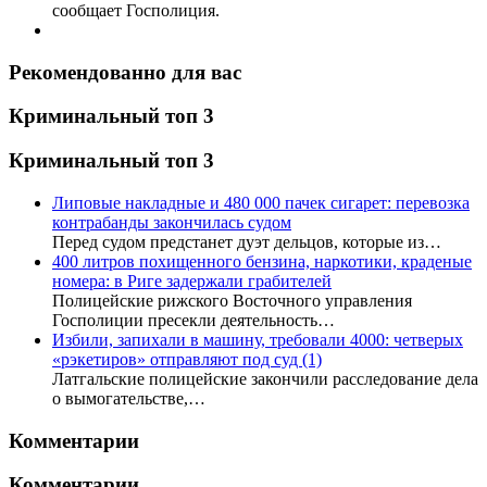
сообщает Госполиция.
Рекомендованно для вас
Криминальный топ 3
Криминальный топ 3
Липовые накладные и 480 000 пачек сигарет: перевозка
контрабанды закончилась судом
Перед судом предстанет дуэт дельцов, которые из…
400 литров похищенного бензина, наркотики, краденые
номера: в Риге задержали грабителей
Полицейские рижского Восточного управления
Госполиции пресекли деятельность…
Избили, запихали в машину, требовали 4000: четверых
«рэкетиров» отправляют под суд
(1)
Латгальские полицейские закончили расследование дела
о вымогательстве,…
Комментарии
Комментарии