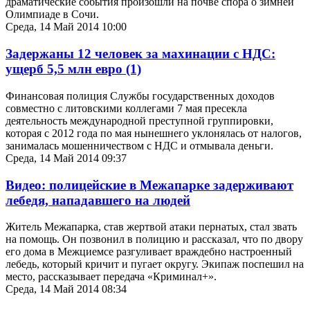
драматические события произошли на почве спора о зимней
Олимпиаде в Сочи.
Среда, 14 Май 2014 10:00
Задержаны 12 человек за махинации с НДС:
ущерб 5,5 млн евро
(1)
Финансовая полиция Службы государственных доходов
совместно с литовскими коллегами 7 мая пресекла
деятельность международной преступной группировки,
которая с 2012 года по мая нынешнего уклонялась от налогов,
занималась мошенничеством с НДС и отмывала деньги.
Среда, 14 Май 2014 09:37
Видео: полицейские в Межапарке задерживают
лебедя, нападавшего на людей
Житель Межапарка, став жертвой атаки пернатых, стал звать
на помощь. Он позвонил в полицию и рассказал, что по двору
его дома в Межциемсе разгуливает враждебно настроенный
лебедь, который кричит и пугает округу. Экипаж поспешил на
место, рассказывает передача «Криминал+».
Среда, 14 Май 2014 08:34