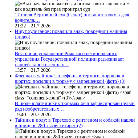
17 июля Верховный суд (Сенат) поставил точку в деле
водителя,…
21:22 21.7.2026
Ищут хулиганов: повалили знак, повредили машины
(видео)
Восточное управление Рижского регионального
управления Государственной полиции разыскивает
парней, запечатленных…
13:57 21.7.2026
Флешки в чайнике, телефоны в термосе, порошок в
шортах: посылки в тюрьму с запрещенкой (фото)
(3)
В июле в латвийских тюрьмах был зафиксирован целый
ряд изобретательных…
19:40 20.7.2026
Тайник в полу: в Терехово с рентгеном и собакой нашли
в прицепе 280 тысяч сигарет
(2)