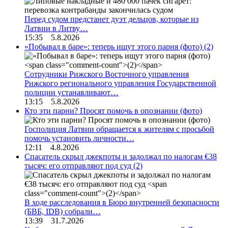
Перед судом предстанет дуэт дельцов, которые из
Латвии в Литву…
15:35 5.8.2026
«Побывал в баре»: теперь ищут этого парня (фото)
(2)
Сотрудники Рижского Восточного управления
Рижского регионального управления Государственной
полиции устанавливают…
13:15 5.8.2026
Кто эти парни? Просят помочь в опознании (фото)
Госполиция Латвии обращается к жителям с просьбой
помочь установить личности…
12:11 4.8.2026
Спасатель скрыл джекпоты и задолжал по налогам €38
тысяч: его отправляют под суд
(2)
В ходе расследования в Бюро внутренней безопасности
(БВБ, IDB) собрали…
13:39 31.7.2026