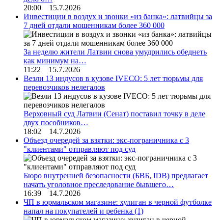
20:00 15.7.2026
Инвестиции в воздух и звонки «из банка»: латвийцы за
7 дней отдали мошенникам более 360 000
За неделю жители Латвии снова умудрились обеднеть
как минимум на…
11:22 15.7.2026
Везли 13 индусов в кузове IVECO: 5 лет тюрьмы для
перевозчиков нелегалов
Верховный суд Латвии (Сенат) поставил точку в деле
двух пособников…
18:02 14.7.2026
Объезд очередей за взятки: экс-пограничника с 3
"клиентами" отправляют под суд
Бюро внутренней безопасности (БВБ, IDB) предлагает
начать уголовное преследование бывшего…
16:39 14.7.2026
ЧП в юрмальском магазине: хулиган в черной футболке
напал на покупателей и ребенка
(1)