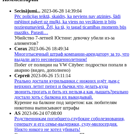
Secinājumi...
2023-06-28 14:39:04
Pēc policijas teiktā, skaidrs, ka neviens nav atzinies, šādi
mēģinot paķert uz muļķi, ka viens no vecākiem ir bijis
noziegumavietā. Žēl, ka tā, jo tagad ticamības moments būs
mazāks. Parasti…
Убийство 7-летней Юстине: девочку убили из-за
алиментов?
Corax
2023-06-26 18:49:34
Многотысячный штраф компании-арендатору за то, что
выдали авто несовершеннолетним!
Побег от полиции на VW Citybee: подростки попали в
аварию (видео, дополнено)
Сергей
2023-06-26 15:11:14
Реально достали курильщики.с нижних идёт дым,с
верхних летит пепел и бычки.что делать,куда
звонить.трогать и бить их нельзя,а как дышать?реально
достало хоть с балкона их выкидывай.
Курение на балконе под запретом: как любителям
никотина выписывают штрафы
AS
2023-06-24 07:08:00
Родственникам погибшего-глубокие соболезнования,
генералу и его семье-выдержки, суду-милосердия.
Никто никого не хотел убивать!