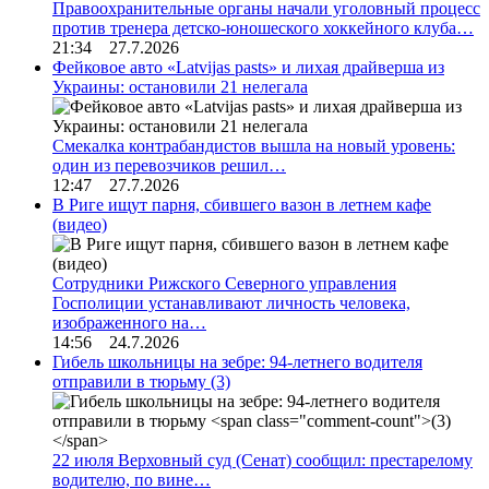
Правоохранительные органы начали уголовный процесс
против тренера детско-юношеского хоккейного клуба…
21:34 27.7.2026
Фейковое авто «Latvijas pasts» и лихая драйверша из
Украины: остановили 21 нелегала
Смекалка контрабандистов вышла на новый уровень:
один из перевозчиков решил…
12:47 27.7.2026
В Риге ищут парня, сбившего вазон в летнем кафе
(видео)
Сотрудники Рижского Северного управления
Госполиции устанавливают личность человека,
изображенного на…
14:56 24.7.2026
Гибель школьницы на зебре: 94-летнего водителя
отправили в тюрьму
(3)
22 июля Верховный суд (Сенат) сообщил: престарелому
водителю, по вине…