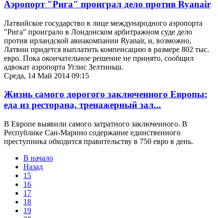
Аэропорт "Рига" проиграл дело против Ryanair
Латвийское государство в лице международного аэропорта
"Рига" проиграло в Лондонском арбитражном суде дело
против ирландской авиакомпании Ryanair, и, возможно,
Латвии придется выплатить компенсацию в размере 802 тыс.
евро. Пока окончательное решение не принято, сообщил
адвокат аэропорта Углис Зелтиньш.
Среда, 14 Май 2014 09:15
Жизнь самого дорогого заключенного Европы:
еда из ресторана, тренажерный зал...
В Европе выявили самого затратного заключенного. В
Республике Сан-Марино содержание единственного
преступника обходится правительству в 750 евро в день.
В начало
Назад
15
16
17
18
19