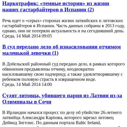
Наркотрафик: «темные истории» из жизни
наших гастарбайтеров в Испании
(2)
Речь идет о «серых» сторонах жизни латвийских и литовских
гастарбайтеров в Испании. Часть данных собраны в 2013 году,
однако, они не потеряли актуальность и на сегодняшний день.
Среда, 14 Май 2014 09:05
В суд передано дело об изнасиловании отчимом
маленькой девочки
(1)
В Добельский районный суд передано дело, в рамках которого
обвинения предъявлены отчиму, неоднократно
насиловавшему свою падчерицу, а также удовлетворявшему с
ребенком половую страсть в извращенном виде.
Среда, 14 Май 2014 14:00
Судят литовца, убившего парня из Латвии из-за
Олимпиады в Сочи
В Ирландии начался процесс по делу об убийстве 26-летнего
латвийца Александра Карпова, которого зарезал литовец
Дейвид Зигелис. По данным портала Baltic Ireland,