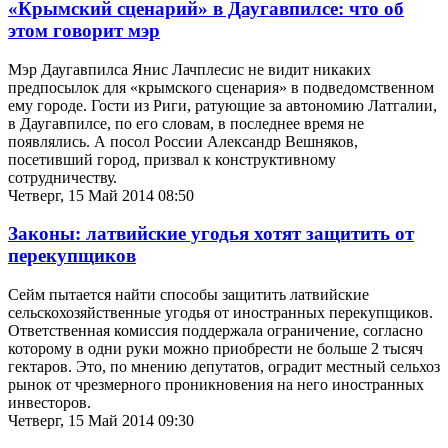
«Крымский сценарий» в Даугавпилсе: что об
этом говорит мэр
Мэр Даугавпилса Янис Лачплесис не видит никаких
предпосылок для «крымского сценария» в подведомственном
ему городе. Гости из Риги, ратующие за автономию Латгалии,
в Даугавпилсе, по его словам, в последнее время не
появлялись. А посол России Александр Вешняков,
посетивший город, призвал к конструктивному
сотрудничеству.
Четверг, 15 Май 2014 08:50
Законы: латвийские угодья хотят защитить от
перекупщиков
Сейм пытается найти способы защитить латвийские
сельскохозяйственные угодья от иностранных перекупщиков.
Ответственная комиссия поддержала ограничение, согласно
которому в одни руки можно приобрести не больше 2 тысяч
гектаров. Это, по мнению депутатов, оградит местный сельхоз
рынок от чрезмерного проникновения на него иностранных
инвесторов.
Четверг, 15 Май 2014 09:30