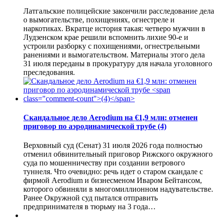
Латгальские полицейские закончили расследование дела
о вымогательстве, похищениях, огнестреле и
наркотиках. Вкратце история такая: четверо мужчин в
Лудзенском крае решили вспомнить лихие 90-е и
устроили разборку с похищениями, огнестрельными
ранениями и вымогательством. Материалы этого дела
31 июля переданы в прокуратуру для начала уголовного
преследования.
Скандальное дело Aerodium на €1,9 млн: отменен
приговор по аэродинамической трубе
(4)
Верховный суд (Сенат) 31 июля 2026 года полностью
отменил обвинительный приговор Рижского окружного
суда по мошенничеству при создании ветрового
туннеля. Что очевидно: речь идет о старом скандале с
фирмой Aerodium и бизнесменом Иваром Бейтансом,
которого обвиняли в многомиллионном надувательстве.
Ранее Окружной суд пытался отправить
предпринимателя в тюрьму на 3 года…