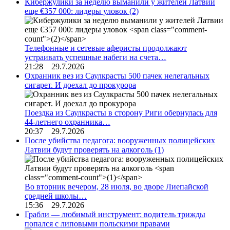
Кибержулики за неделю выманили у жителей Латвии
еще €357 000: лидеры уловок
(2)
Телефонные и сетевые аферисты продолжают
устраивать успешные набеги на счета…
21:28 29.7.2026
Охранник вез из Саулкрасты 500 пачек нелегальных
сигарет. И доехал до прокурора
Поездка из Саулкрасты в сторону Риги обернулась для
44-летнего охранника…
20:37 29.7.2026
После убийства педагога: вооруженных полицейских
Латвии будут проверять на алкоголь
(1)
Во вторник вечером, 28 июля, во дворе Лиепайской
средней школы…
15:36 29.7.2026
Грабли — любимый инструмент: водитель трижды
попался с липовыми польскими правами