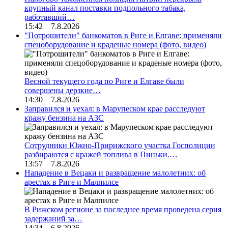
крупный канал поставки подпольного табака,
работавший…
15:42 7.8.2026
"Потрошители" банкоматов в Риге и Елгаве: применяли
спецоборудование и краденые номера (фото, видео)
Весной текущего года по Риге и Елгаве были
совершены дерзкие…
14:30 7.8.2026
Заправился и уехал: в Марупеском крае расследуют
кражу бензина на АЗС
Сотрудники Южно-Пририжского участка Госполиции
разбираются с кражей топлива в Пиньки.…
13:57 7.8.2026
Нападение в Вецаки и развращение малолетних: об
арестах в Риге и Малпилсе
В Рижском регионе за последнее время проведена серия
задержаний за…
14:34 6.8.2026