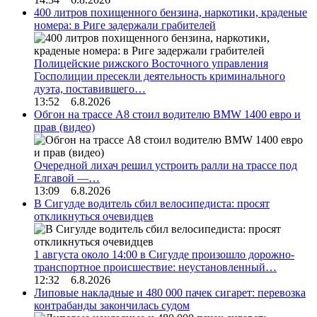
400 литров похищенного бензина, наркотики, краденые
номера: в Риге задержали грабителей
Полицейские рижского Восточного управления
Госполиции пресекли деятельность криминального
дуэта, поставившего…
13:52 6.8.2026
Обгон на трассе А8 стоил водителю BMW 1400 евро и
прав (видео)
Очередной лихач решил устроить ралли на трассе под
Елгавой —…
13:09 6.8.2026
В Сигулде водитель сбил велосипедиста: просят
откликнуться очевидцев
1 августа около 14:00 в Сигулде произошло дорожно-
транспортное происшествие: неустановленный…
12:32 6.8.2026
Липовые накладные и 480 000 пачек сигарет: перевозка
контрабанды закончилась судом