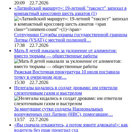
20:09 22.7.2026
«Латвийский маршрут»: 19-летний "таксист" запихал в
компактный кроссовер шесть азиатов
(1)
Сотрудники Службы охраны государственной границы
Литвы (VSAT) с местной полицией…
17:38 22.7.2026
Мать 8 детей наказали за уклонение от алиментов:
вместо тюрьмы — общественные работы
Рижская Восточная прокуратура 10 июля поставила
точку в очередном деле…
15:30 22.7.2026
Нелегалы кидались в солдат дровами: им ответили
слезоточивым газом и выстрелом
За минувшие сутки солдаты Национальных
вооруженных сил Латвии (НВС), помогавшие…
13:57 22.7.2026
«Вы сначала откажитесь, а потом зовите адвоката!»: как
водитель без прав проиграл суд