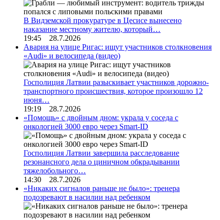
В Видземской прокуратуре в Цесисе вынесено
наказание местному жителю, который…
19:45 28.7.2026
Авария на улице Ригас: ищут участников столкновения
«Audi» и велосипеда (видео)
Госполиция Латвии разыскивает участников дорожно-
транспортного происшествия, которое произошло 12
июня…
19:19 28.7.2026
«Помощь» с двойным дном: украла у соседа с
онкологией 3000 евро через Smart-ID
Госполиция Латвии завершила расследование
резонансного дела о циничном обкрадывании
тяжелобольного…
14:30 28.7.2026
«Никаких сигналов раньше не было»: тренера
подозревают в насилии над ребенком