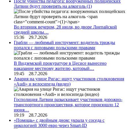
После убийства педагога: вооруженных полицейских
Латвии будут проверять на алкоголь
(1)
Во вторник вечером, 28 июля, во дворе Лиепайской
средней школы…
15:36 29.7.2026
Грабли — любимый инструмент: водитель трижды
попался с липовыми польскими правами
В Видземской прокуратуре в Цесисе вынесено
наказание местному жителю, который…
19:45 28.7.2026
Авария на улице Ригас: ищут участников столкновения
«Audi» и велосипеда (видео)
Госполиция Латвии разыскивает участников дорожно-
транспортного происшествия, которое произошло 12
июня…
19:19 28.7.2026
«Помощь» с двойным дном: украла у соседа с
онкологией 3000 евро через Smart-ID