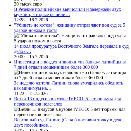
В Резекне полицейские вычислили и задержали двух
мужчин, которые решили…
12:28 16.7.2026
"Убивать не хотела": женщину отправляют под суд за 5
ударов ножом в гостя
14 июля прокуратура Восточного Земгале передала в суд
дело о…
20:00 15.7.2026
Инвестиции в воздух и звонки «из банка»: латвийцы за
7 дней отдали мошенникам более 360 000
За неделю жители Латвии снова умудрились обеднеть
как минимум на…
11:22 15.7.2026
Везли 13 индусов в кузове IVECO: 5 лет тюрьмы для
перевозчиков нелегалов
Верховный суд Латвии (Сенат) поставил точку в деле
двух пособников…
18:02 14.7.2026