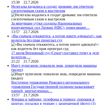
15:30 22.7.2026
Нелегалы кидались в солдат дровами: им ответили
слезоточивым газом и выстрелом
За минувшие сутки солдаты Национальных
вооруженных сил Латвии (НВС), помогавшие…
13:57 22.7.2026
«Вы сначала откажитесь, а потом зовите адвоката!»: как
водитель без прав проиграл суд
17 июля Верховный суд (Сенат) поставил точку в деле
водителя,…
21:22 21.7.2026
Ищут хулиганов: повалили знак, повредили машины
(видео)
Восточное управление Рижского регионального
управления Государственной полиции разыскивает
парней, запечатленных…
13:57 21.7.2026
Флешки в чайнике, телефоны в термосе, порошок в
шортах: посылки в тюрьму с запрещенкой (фото)
(3)