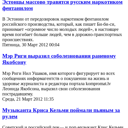
Эстонцы массово травятся русским наркотиком
фентанилом
В Эстонии от передозировок наркотиком фентанилом
российского производства, который, как пишет Би-би-си,
принимает «огромное число молодых людей», в настоящее
время погибает больше людей, чем в дорожно-транспортных
происшествиях.
Пятница, 30 Март 2012 00:04
Мэр Риги выразил соболезнования раненому
Якобсону
Мэр Риги Нил Ушаков, имя которого фигурирует во всех
сообщениях информагентств о покушении на жизнь и
здоровье журналиста и редактора портала kompromat.lv
Леонида Якобсона, выразил свои соболезнования
пострадавшему.
Среда, 21 Март 2012 11:35
Музыканта Криса Кельми поймали пьяным за
рулем
Советский и российский рок— и поп-музыкант Крис Кельми