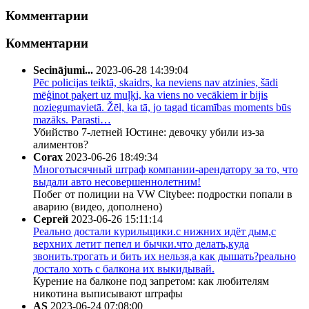
Комментарии
Комментарии
Secinājumi...
2023-06-28 14:39:04
Pēc policijas teiktā, skaidrs, ka neviens nav atzinies, šādi
mēģinot paķert uz muļķi, ka viens no vecākiem ir bijis
noziegumavietā. Žēl, ka tā, jo tagad ticamības moments būs
mazāks. Parasti…
Убийство 7-летней Юстине: девочку убили из-за
алиментов?
Corax
2023-06-26 18:49:34
Многотысячный штраф компании-арендатору за то, что
выдали авто несовершеннолетним!
Побег от полиции на VW Citybee: подростки попали в
аварию (видео, дополнено)
Сергей
2023-06-26 15:11:14
Реально достали курильщики.с нижних идёт дым,с
верхних летит пепел и бычки.что делать,куда
звонить.трогать и бить их нельзя,а как дышать?реально
достало хоть с балкона их выкидывай.
Курение на балконе под запретом: как любителям
никотина выписывают штрафы
AS
2023-06-24 07:08:00