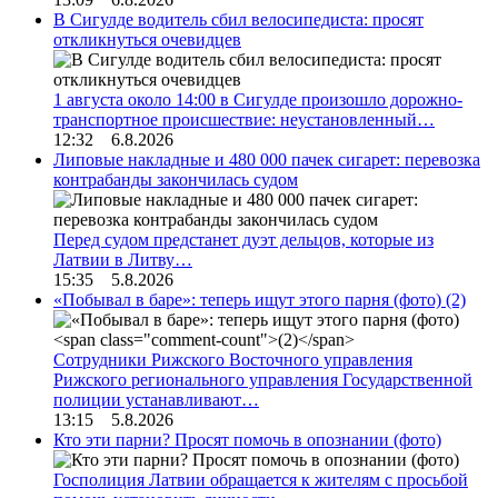
В Сигулде водитель сбил велосипедиста: просят
откликнуться очевидцев
1 августа около 14:00 в Сигулде произошло дорожно-
транспортное происшествие: неустановленный…
12:32 6.8.2026
Липовые накладные и 480 000 пачек сигарет: перевозка
контрабанды закончилась судом
Перед судом предстанет дуэт дельцов, которые из
Латвии в Литву…
15:35 5.8.2026
«Побывал в баре»: теперь ищут этого парня (фото)
(2)
Сотрудники Рижского Восточного управления
Рижского регионального управления Государственной
полиции устанавливают…
13:15 5.8.2026
Кто эти парни? Просят помочь в опознании (фото)
Госполиция Латвии обращается к жителям с просьбой