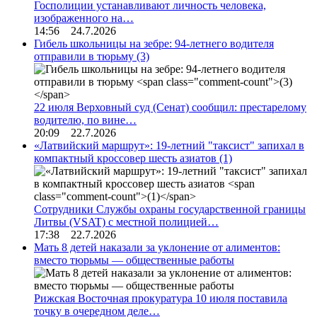
Госполиции устанавливают личность человека,
изображенного на…
14:56 24.7.2026
Гибель школьницы на зебре: 94-летнего водителя
отправили в тюрьму
(3)
22 июля Верховный суд (Сенат) сообщил: престарелому
водителю, по вине…
20:09 22.7.2026
«Латвийский маршрут»: 19-летний "таксист" запихал в
компактный кроссовер шесть азиатов
(1)
Сотрудники Службы охраны государственной границы
Литвы (VSAT) с местной полицией…
17:38 22.7.2026
Мать 8 детей наказали за уклонение от алиментов:
вместо тюрьмы — общественные работы
Рижская Восточная прокуратура 10 июля поставила
точку в очередном деле…