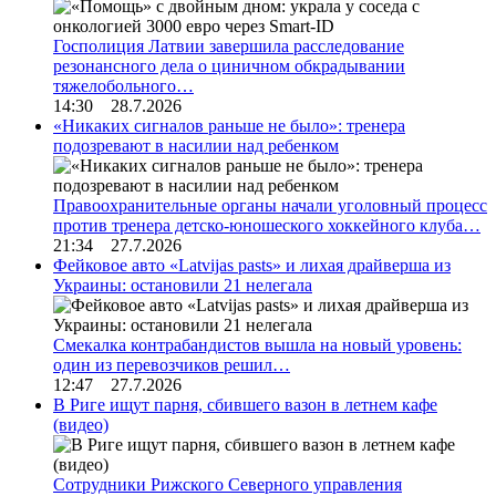
Госполиция Латвии завершила расследование
резонансного дела о циничном обкрадывании
тяжелобольного…
14:30 28.7.2026
«Никаких сигналов раньше не было»: тренера
подозревают в насилии над ребенком
Правоохранительные органы начали уголовный процесс
против тренера детско-юношеского хоккейного клуба…
21:34 27.7.2026
Фейковое авто «Latvijas pasts» и лихая драйверша из
Украины: остановили 21 нелегала
Смекалка контрабандистов вышла на новый уровень:
один из перевозчиков решил…
12:47 27.7.2026
В Риге ищут парня, сбившего вазон в летнем кафе
(видео)
Сотрудники Рижского Северного управления