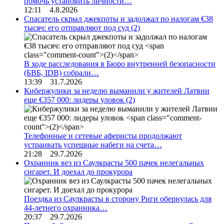
помочь установить личности…
12:11 4.8.2026
Спасатель скрыл джекпоты и задолжал по налогам €38
тысяч: его отправляют под суд
(2)
В ходе расследования в Бюро внутренней безопасности
(БВБ, IDB) собрали…
13:39 31.7.2026
Кибержулики за неделю выманили у жителей Латвии
еще €357 000: лидеры уловок
(2)
Телефонные и сетевые аферисты продолжают
устраивать успешные набеги на счета…
21:28 29.7.2026
Охранник вез из Саулкрасты 500 пачек нелегальных
сигарет. И доехал до прокурора
Поездка из Саулкрасты в сторону Риги обернулась для
44-летнего охранника…
20:37 29.7.2026