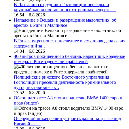
В Латгалии сотрудники Госполиции перекрыли
крупный канал поставки психотропных веществ.…
16:54 6.8.2026
Нападение в Вецаки и развращение малолетних: об
арестах в Риге и Малпилсе
В Рижском регионе за последнее время проведена серия
задержаний за…
14:34 6.8.2026
400 литров похищенного бензина, наркотики, краденые
номера: в Риге задержали грабителей
Полицейские рижского Восточного управления
Госполиции пресекли деятельность криминального
дуэта, поставившего…
13:52 6.8.2026
Обгон на трассе А8 стоил водителю BMW 1400 евро и
прав (видео)
Очередной лихач решил устроить ралли на трассе под
Елгавой —…
13:09 6.8.2026