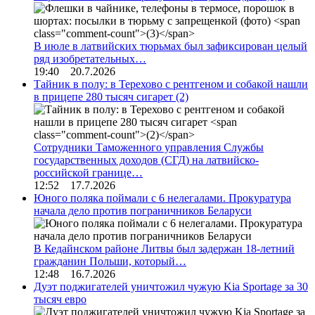
В июле в латвийских тюрьмах был зафиксирован целый
ряд изобретательных…
19:40 20.7.2026
Тайник в полу: в Терехово с рентгеном и собакой нашли
в прицепе 280 тысяч сигарет
(2)
Сотрудники Таможенного управления Службы
государственных доходов (СГД) на латвийско-
российской границе…
12:52 17.7.2026
Юного поляка поймали с 6 нелегалами. Прокуратура
начала дело против пограничников Беларуси
В Кедайнском районе Литвы был задержан 18-летний
гражданин Польши, который…
12:48 16.7.2026
Дуэт поджигателей уничтожил чужую Kia Sportage за 30
тысяч евро