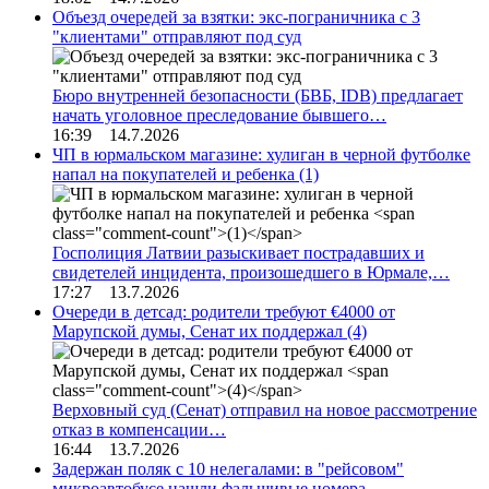
Объезд очередей за взятки: экс-пограничника с 3
"клиентами" отправляют под суд
Бюро внутренней безопасности (БВБ, IDB) предлагает
начать уголовное преследование бывшего…
16:39 14.7.2026
ЧП в юрмальском магазине: хулиган в черной футболке
напал на покупателей и ребенка
(1)
Госполиция Латвии разыскивает пострадавших и
свидетелей инцидента, произошедшего в Юрмале,…
17:27 13.7.2026
Очереди в детсад: родители требуют €4000 от
Марупской думы, Сенат их поддержал
(4)
Верховный суд (Сенат) отправил на новое рассмотрение
отказ в компенсации…
16:44 13.7.2026
Задержан поляк с 10 нелегалами: в "рейсовом"
микроавтобусе нашли фальшивые номера