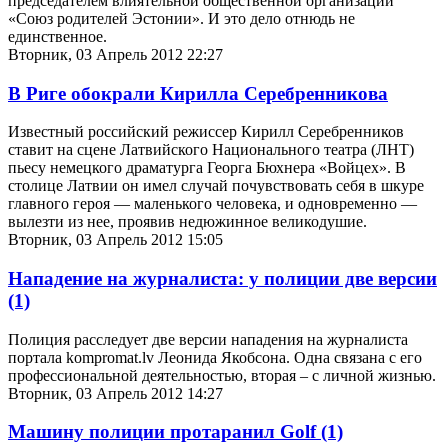
председателем влиятельной общественной организации
«Союз родителей Эстонии». И это дело отнюдь не
единственное.
Вторник, 03 Апрель 2012 22:27
В Риге обокрали Кирилла Серебренникова
Известный российский режиссер Кирилл Серебренников
ставит на сцене Латвийского Национального театра (ЛНТ)
пьесу немецкого драматурга Георга Бюхнера «Войцех». В
столице Латвии он имел случай почувствовать себя в шкуре
главного героя — маленького человека, и одновременно —
вылезти из нее, проявив недюжинное великодушие.
Вторник, 03 Апрель 2012 15:05
Нападение на журналиста: у полиции две версии
(1)
Полиция расследует две версии нападения на журналиста
портала kompromat.lv Леонида Якобсона. Одна связана с его
профессиональной деятельностью, вторая – с личной жизнью.
Вторник, 03 Апрель 2012 14:27
Машину полиции протаранил Golf
(1)