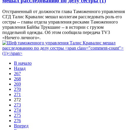
мешал расследованию по делу сестры
(1)
Отстраненный от должности глава Таможенного управления
СГД Талис Кравалис мешал коллегам расследовать роль его
сестры -- главы отдела управления рисками Таможенного
управления Байбы Трукшане -- в истории с грузом
поддельной одежды. Об этом сообщила передача TV3
«Ничего личного».
В начало
Назад
267
268
269
270
271
272
273
274
275
276
Вперед