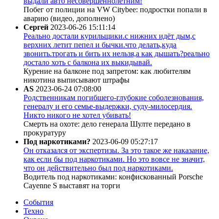
выдали авто несовершеннолетним!
Побег от полиции на VW Citybee: подростки попали в
аварию (видео, дополнено)
Сергей
2023-06-26 15:11:14
Реально достали курильщики.с нижних идёт дым,с
верхних летит пепел и бычки.что делать,куда
звонить.трогать и бить их нельзя,а как дышать?реально
достало хоть с балкона их выкидывай.
Курение на балконе под запретом: как любителям
никотина выписывают штрафы
AS
2023-06-24 07:08:00
Родственникам погибшего-глубокие соболезнования,
генералу и его семье-выдержки, суду-милосердия.
Никто никого не хотел убивать!
Смерть на охоте: дело генерала Шулте передано в
прокуратуру
Под наркотиками?
2023-06-09 05:27:17
Он отказался от экспертизы. За это такое же наказание,
как если бы под наркотиками. Но это вовсе не значит,
что он действительно был под наркотиками.
Водитель под наркотиками: конфискованный Porsche
Cayenne S выставят на торги
События
Техно