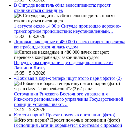
В Сигулде водитель сбил велосипедиста: просят
откликнуться очевидцев
1 августа около 14:00 в Сигулде произошло дорожно-
транспортное происшествие: неустановленный…
12:32 6.8.2026
Липовые накладные и 480 000 пачек сигарет: перевозка
контрабанды закончилась судом
Перед судом предстанет дуэт дельцов, которые из
Латвии в Литву…
15:35 5.8.2026
«Побывал в баре»: теперь ищут этого парня (фото)
(2)
Сотрудники Рижского Восточного управления
Рижского регионального управления Государственной
полиции устанавливают…
13:15 5.8.2026
Кто эти парни? Просят помочь в опознании (фото)
Госполиция Латвии обращается к жителям с просьбой