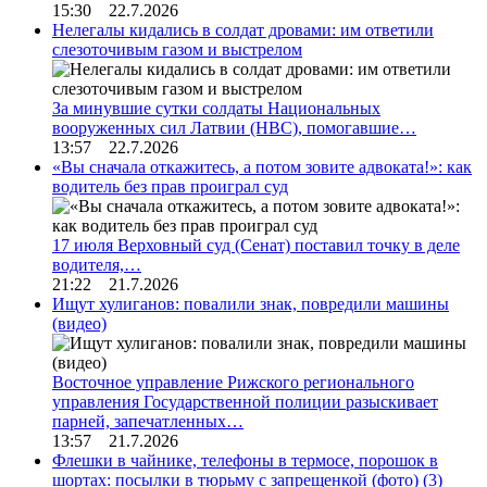
15:30 22.7.2026
Нелегалы кидались в солдат дровами: им ответили
слезоточивым газом и выстрелом
За минувшие сутки солдаты Национальных
вооруженных сил Латвии (НВС), помогавшие…
13:57 22.7.2026
«Вы сначала откажитесь, а потом зовите адвоката!»: как
водитель без прав проиграл суд
17 июля Верховный суд (Сенат) поставил точку в деле
водителя,…
21:22 21.7.2026
Ищут хулиганов: повалили знак, повредили машины
(видео)
Восточное управление Рижского регионального
управления Государственной полиции разыскивает
парней, запечатленных…
13:57 21.7.2026
Флешки в чайнике, телефоны в термосе, порошок в
шортах: посылки в тюрьму с запрещенкой (фото)
(3)