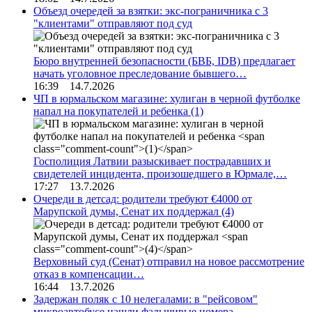
Объезд очередей за взятки: экс-пограничника с 3
"клиентами" отправляют под суд
Бюро внутренней безопасности (БВБ, IDB) предлагает
начать уголовное преследование бывшего…
16:39 14.7.2026
ЧП в юрмальском магазине: хулиган в черной футболке
напал на покупателей и ребенка
(1)
Госполиция Латвии разыскивает пострадавших и
свидетелей инцидента, произошедшего в Юрмале,…
17:27 13.7.2026
Очереди в детсад: родители требуют €4000 от
Марупской думы, Сенат их поддержал
(4)
Верховный суд (Сенат) отправил на новое рассмотрение
отказ в компенсации…
16:44 13.7.2026
Задержан поляк с 10 нелегалами: в "рейсовом"
микроавтобусе нашли фальшивые номера