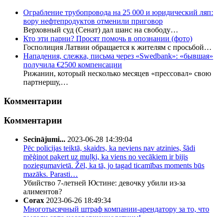
Ограбление трубопровода на 25 000 и юридический ляп:
вору нефтепродуктов отменили приговор
Верховный суд (Сенат) дал шанс на свободу…
Кто эти парни? Просят помочь в опознании (фото)
Госполиция Латвии обращается к жителям с просьбой…
Нападения, слежка, письма через «Swedbank»: «бывшая»
получила €2500 компенсации
Рижанин, который несколько месяцев «прессовал» свою
партнершу,…
Комментарии
Комментарии
Secinājumi...
2023-06-28 14:39:04
Pēc policijas teiktā, skaidrs, ka neviens nav atzinies, šādi
mēģinot paķert uz muļķi, ka viens no vecākiem ir bijis
noziegumavietā. Žēl, ka tā, jo tagad ticamības moments būs
mazāks. Parasti…
Убийство 7-летней Юстине: девочку убили из-за
алиментов?
Corax
2023-06-26 18:49:34
Многотысячный штраф компании-арендатору за то, что