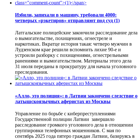
Избили, запихали в машину, требовали 4000:
четверых «рэкетиров» отправляют под суд
(1)
Латгальские полицейские закончили расследование дела
о вымогательстве, похищениях, огнестреле и
наркотиках. Вкратце история такая: четверо мужчин в
Лудзенском крае решили вспомнить лихие 90-е и
устроили разборку с похищениями, огнестрельными
ранениями и вымогательством. Материалы этого дела
31 июля переданы в прокуратуру для начала уголовного
преследования.
«Алло, это полиция»: в Латвии закончено следствие о
латышскоязычных аферистах из Москвы
Управление по борьбе с киберпреступлениями
Государственной полиции Латвии завершило
расследование громкого уголовного дела в отношении
группировки телефонных мошенников. С мая по
сентябрь 2025 года пятеро граждан Латвии, базируясь в