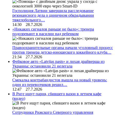
Госполиция Латвии завершила расследование
резонансного дела о циничном обкрадывании
тяжелобольного…
14:30 28.7.2026
«Никаких сигналов раньше не было»: тренера
подозревают в насилии над ребенком
Правоохранительные органы начали уголовный процесс
против тренера детско-юношеского хоккейного клуба…
21:34 27.7.2026
Фейковое авто «Latvijas pasts» и лихая драйверша из
Украины: остановили 21 нелегала
Смекалка контрабандистов вышла на новый уровень:
один из перевозчиков решил…
12:47 27.7.2026
В Риге ищут парня, сбившего вазон в летнем кафе
(видео)
Сотрудники Рижского Северного управления