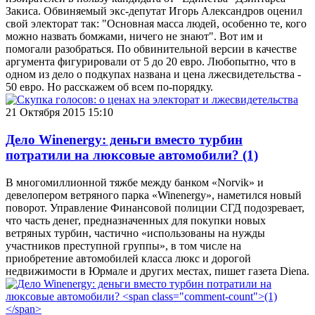
Закиса. Обвиняемый экс-депутат Игорь Александров оценил
свой электорат так: "Основная масса людей, особенно те, кого
можно назвать бомжами, ничего не знают". Вот им и
помогали разобраться. По обвинительной версии в качестве
аргумента фигурировали от 5 до 20 евро. Любопытно, что в
одном из дело о подкупах названа и цена лжесвидетельства -
50 евро. Но расскажем об всем по-порядку.
21 Октября 2015 15:10
Дело Winenergy: деньги вместо турбин
потратили на люксовые автомобили?
(1)
В многомиллионной тяжбе между банком «Norvik» и
девелопером ветряного парка «Winenergy», наметился новый
поворот. Управление Финансовой полиции СГД подозревает,
что часть денег, предназначенных для покупки новых
ветряных турбин, частично «использованы на нужды
участников преступной группы», в том числе на
приобретение автомобилей класса люкс и дорогой
недвижимости в Юрмале и других местах, пишет газета Diena.