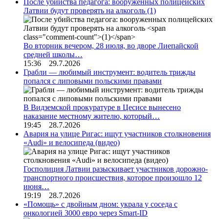
После убийства педагога: вооруженных полицейских
Латвии будут проверять на алкоголь
(1)
Во вторник вечером, 28 июля, во дворе Лиепайской
средней школы…
15:36 29.7.2026
Грабли — любимый инструмент: водитель трижды
попался с липовыми польскими правами
В Видземской прокуратуре в Цесисе вынесено
наказание местному жителю, который…
19:45 28.7.2026
Авария на улице Ригас: ищут участников столкновения
«Audi» и велосипеда (видео)
Госполиция Латвии разыскивает участников дорожно-
транспортного происшествия, которое произошло 12
июня…
19:19 28.7.2026
«Помощь» с двойным дном: украла у соседа с
онкологией 3000 евро через Smart-ID