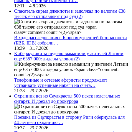
помочь установить личности…
12:11 4.8.2026
Спасатель скрыл джекпоты и задолжал по налогам €38
тысяч: его отправляют под суд
(2)
В ходе расследования в Бюро внутренней безопасности
(БВБ, IDB) собрали…
13:39 31.7.2026
Кибержулики за неделю выманили у жителей Латвии
еще €357 000: лидеры уловок
(2)
Телефонные и сетевые аферисты продолжают
устраивать успешные набеги на счета…
21:28 29.7.2026
Охранник вез из Саулкрасты 500 пачек нелегальных
сигарет. И доехал до прокурора
Поездка из Саулкрасты в сторону Риги обернулась для
44-летнего охранника…
20:37 29.7.2026