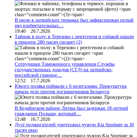
В июле в латвийских тюрьмах был зафиксирован целый
ряд изобретательных…
19:40 20.7.2026
Тайник в полу: в Терехово с рентгеном и собакой нашли
в прицепе 280 тысяч сигарет
(2)
Сотрудники Таможенного управления Службы
государственных доходов (СГД) на латвийско-
российской границе…
12:52 17.7.2026
Юного поляка поймали с 6 нелегалами. Прокуратура
начала дело против пограничников Беларуси
В Кедайнском районе Литвы был задержан 18-летний
гражданин Польши, который…
12:48 16.7.2026
Дуэт поджигателей уничтожил чужую Kia Sportage за 30
тысяч евро