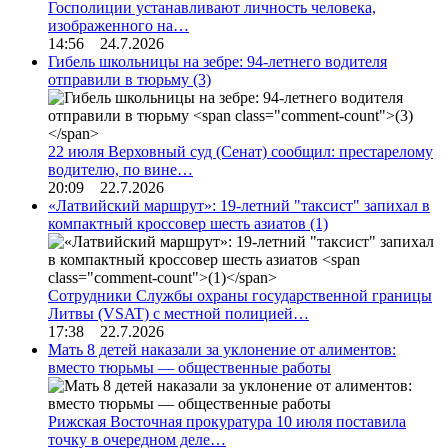
Госполиции устанавливают личность человека,
изображенного на…
14:56 24.7.2026
Гибель школьницы на зебре: 94-летнего водителя
отправили в тюрьму
(3)
22 июля Верховный суд (Сенат) сообщил: престарелому
водителю, по вине…
20:09 22.7.2026
«Латвийский маршрут»: 19-летний "таксист" запихал в
компактный кроссовер шесть азиатов
(1)
Сотрудники Службы охраны государственной границы
Литвы (VSAT) с местной полицией…
17:38 22.7.2026
Мать 8 детей наказали за уклонение от алиментов:
вместо тюрьмы — общественные работы
Рижская Восточная прокуратура 10 июля поставила
точку в очередном деле…