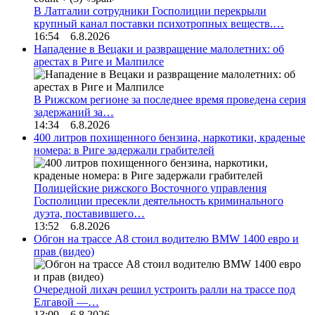
В Латгалии сотрудники Госполиции перекрыли
крупный канал поставки психотропных веществ.…
16:54 6.8.2026
Нападение в Вецаки и развращение малолетних: об
арестах в Риге и Малпилсе
В Рижском регионе за последнее время проведена серия
задержаний за…
14:34 6.8.2026
400 литров похищенного бензина, наркотики, краденые
номера: в Риге задержали грабителей
Полицейские рижского Восточного управления
Госполиции пресекли деятельность криминального
дуэта, поставившего…
13:52 6.8.2026
Обгон на трассе А8 стоил водителю BMW 1400 евро и
прав (видео)
Очередной лихач решил устроить ралли на трассе под
Елгавой —…
13:09 6.8.2026