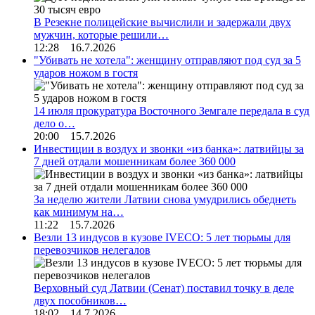
В Резекне полицейские вычислили и задержали двух
мужчин, которые решили…
12:28 16.7.2026
"Убивать не хотела": женщину отправляют под суд за 5
ударов ножом в гостя
14 июля прокуратура Восточного Земгале передала в суд
дело о…
20:00 15.7.2026
Инвестиции в воздух и звонки «из банка»: латвийцы за
7 дней отдали мошенникам более 360 000
За неделю жители Латвии снова умудрились обеднеть
как минимум на…
11:22 15.7.2026
Везли 13 индусов в кузове IVECO: 5 лет тюрьмы для
перевозчиков нелегалов
Верховный суд Латвии (Сенат) поставил точку в деле
двух пособников…
18:02 14.7.2026