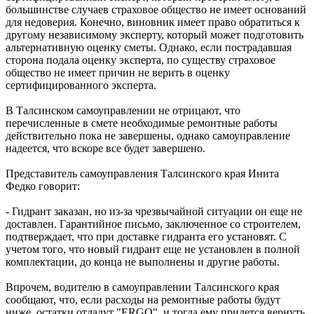
большинстве случаев страховое общество не имеет оснований
для недоверия. Конечно, виновник имеет право обратиться к
другому независимому эксперту, который может подготовить
альтернативную оценку сметы. Однако, если пострадавшая
сторона подала оценку эксперта, по существу страховое
общество не имеет причин не верить в оценку
сертифицированного эксперта.
В Талсинском самоуправлении не отрицают, что
перечисленные в смете необходимые ремонтные работы
действительно пока не завершены, однако самоуправление
надеется, что вскоре все будет завершено.
Представитель самоуправления Талсинского края Инита
Федко говорит:
- Гидрант заказан, но из-за чрезвычайной ситуации он еще не
доставлен. Гарантийное письмо, заключенное со строителем,
подтверждает, что при доставке гидранта его установят. С
учетом того, что новый гидрант еще не установлен в полной
комплектации, до конца не выполнены и другие работы.
Впрочем, водителю в самоуправлении Талсинского края
сообщают, что, если расходы на ремонтные работы будут
ниже, остатки отдадут "ERGO", и тогда ему придется вернуть