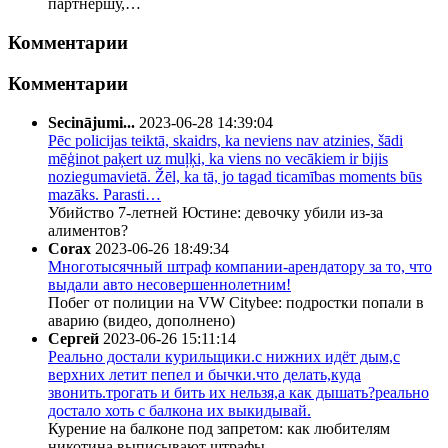
партнершу,…
Комментарии
Комментарии
Secinājumi...
2023-06-28 14:39:04
Pēc policijas teiktā, skaidrs, ka neviens nav atzinies, šādi
mēģinot paķert uz muļķi, ka viens no vecākiem ir bijis
noziegumavietā. Žēl, ka tā, jo tagad ticamības moments būs
mazāks. Parasti…
Убийство 7-летней Юстине: девочку убили из-за
алиментов?
Corax
2023-06-26 18:49:34
Многотысячный штраф компании-арендатору за то, что
выдали авто несовершеннолетним!
Побег от полиции на VW Citybee: подростки попали в
аварию (видео, дополнено)
Сергей
2023-06-26 15:11:14
Реально достали курильщики.с нижних идёт дым,с
верхних летит пепел и бычки.что делать,куда
звонить.трогать и бить их нельзя,а как дышать?реально
достало хоть с балкона их выкидывай.
Курение на балконе под запретом: как любителям
никотина выписывают штрафы