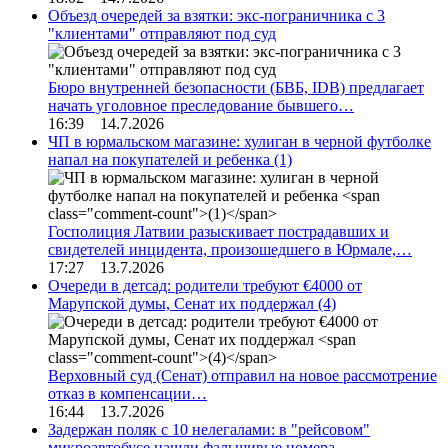
Объезд очередей за взятки: экс-пограничника с 3
"клиентами" отправляют под суд
Бюро внутренней безопасности (БВБ, IDB) предлагает
начать уголовное преследование бывшего…
16:39 14.7.2026
ЧП в юрмальском магазине: хулиган в черной футболке
напал на покупателей и ребенка
(1)
Госполиция Латвии разыскивает пострадавших и
свидетелей инцидента, произошедшего в Юрмале,…
17:27 13.7.2026
Очереди в детсад: родители требуют €4000 от
Марупской думы, Сенат их поддержал
(4)
Верховный суд (Сенат) отправил на новое рассмотрение
отказ в компенсации…
16:44 13.7.2026
Задержан поляк с 10 нелегалами: в "рейсовом"
микроавтобусе нашли фальшивые номера