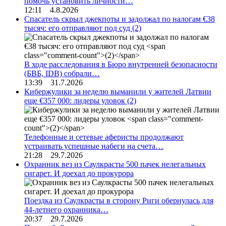
помочь установить личности…
12:11 4.8.2026
Спасатель скрыл джекпоты и задолжал по налогам €38
тысяч: его отправляют под суд
(2)
В ходе расследования в Бюро внутренней безопасности
(БВБ, IDB) собрали…
13:39 31.7.2026
Кибержулики за неделю выманили у жителей Латвии
еще €357 000: лидеры уловок
(2)
Телефонные и сетевые аферисты продолжают
устраивать успешные набеги на счета…
21:28 29.7.2026
Охранник вез из Саулкрасты 500 пачек нелегальных
сигарет. И доехал до прокурора
Поездка из Саулкрасты в сторону Риги обернулась для
44-летнего охранника…
20:37 29.7.2026