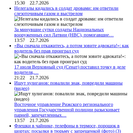
15:30 22.7.2026
Нелегалы кидались в солдат дровами: им ответили
слезоточивым газом и выстрелом
За минувшие сутки солдаты Национальных
вооруженных сил Латвии (НВС), помогавшие…
13:57 22.7.2026
«Вы сначала откажитесь, а потом зовите адвоката!»: как
водитель без прав проиграл суд
17 июля Верховный суд (Сенат) поставил точку в деле
водителя,…
21:22 21.7.2026
Ищут хулиганов: повалили знак, повредили машины
(видео)
Восточное управление Рижского регионального
управления Государственной полиции разыскивает
парней, запечатленных…
13:57 21.7.2026
Флешки в чайнике, телефоны в термосе, порошок в
шортах: посылки в тюрьму с запрещенкой (фото)
(3)