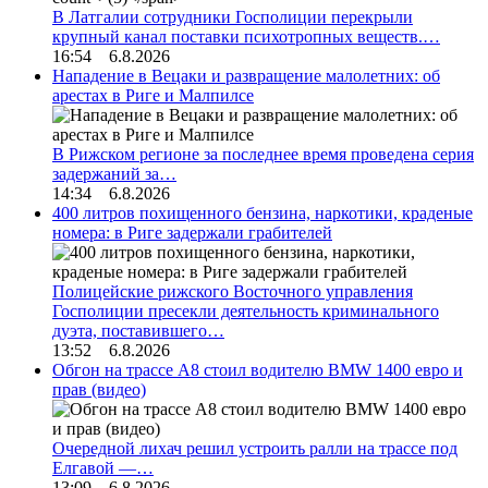
В Латгалии сотрудники Госполиции перекрыли
крупный канал поставки психотропных веществ.…
16:54 6.8.2026
Нападение в Вецаки и развращение малолетних: об
арестах в Риге и Малпилсе
В Рижском регионе за последнее время проведена серия
задержаний за…
14:34 6.8.2026
400 литров похищенного бензина, наркотики, краденые
номера: в Риге задержали грабителей
Полицейские рижского Восточного управления
Госполиции пресекли деятельность криминального
дуэта, поставившего…
13:52 6.8.2026
Обгон на трассе А8 стоил водителю BMW 1400 евро и
прав (видео)
Очередной лихач решил устроить ралли на трассе под
Елгавой —…
13:09 6.8.2026