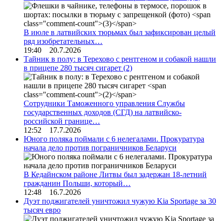
В июле в латвийских тюрьмах был зафиксирован целый
ряд изобретательных…
19:40 20.7.2026
Тайник в полу: в Терехово с рентгеном и собакой нашли
в прицепе 280 тысяч сигарет
(2)
Сотрудники Таможенного управления Службы
государственных доходов (СГД) на латвийско-
российской границе…
12:52 17.7.2026
Юного поляка поймали с 6 нелегалами. Прокуратура
начала дело против пограничников Беларуси
В Кедайнском районе Литвы был задержан 18-летний
гражданин Польши, который…
12:48 16.7.2026
Дуэт поджигателей уничтожил чужую Kia Sportage за 30
тысяч евро