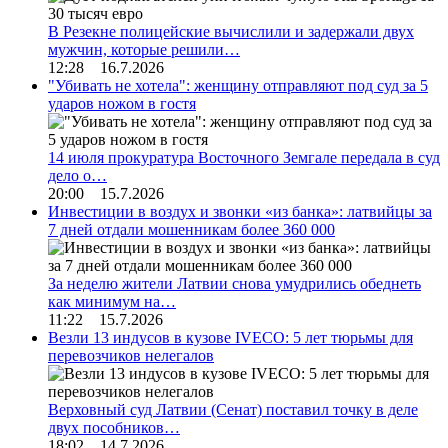
В Резекне полицейские вычислили и задержали двух
мужчин, которые решили…
12:28 16.7.2026
"Убивать не хотела": женщину отправляют под суд за 5
ударов ножом в гостя
14 июля прокуратура Восточного Земгале передала в суд
дело о…
20:00 15.7.2026
Инвестиции в воздух и звонки «из банка»: латвийцы за
7 дней отдали мошенникам более 360 000
За неделю жители Латвии снова умудрились обеднеть
как минимум на…
11:22 15.7.2026
Везли 13 индусов в кузове IVECO: 5 лет тюрьмы для
перевозчиков нелегалов
Верховный суд Латвии (Сенат) поставил точку в деле
двух пособников…
18:02 14.7.2026