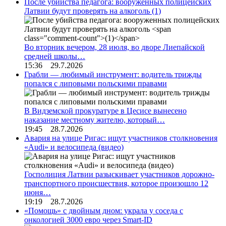
После убийства педагога: вооруженных полицейских
Латвии будут проверять на алкоголь
(1)
Во вторник вечером, 28 июля, во дворе Лиепайской
средней школы…
15:36 29.7.2026
Грабли — любимый инструмент: водитель трижды
попался с липовыми польскими правами
В Видземской прокуратуре в Цесисе вынесено
наказание местному жителю, который…
19:45 28.7.2026
Авария на улице Ригас: ищут участников столкновения
«Audi» и велосипеда (видео)
Госполиция Латвии разыскивает участников дорожно-
транспортного происшествия, которое произошло 12
июня…
19:19 28.7.2026
«Помощь» с двойным дном: украла у соседа с
онкологией 3000 евро через Smart-ID