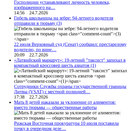
Госполиции устанавливают личность человека,
изображенного на…
14:56 24.7.2026
Гибель школьницы на зебре: 94-летнего водителя
отправили в тюрьму
(3)
22 июля Верховный суд (Сенат) сообщил: престарелому
водителю, по вине…
20:09 22.7.2026
«Латвийский маршрут»: 19-летний "таксист" запихал в
компактный кроссовер шесть азиатов
(1)
Сотрудники Службы охраны государственной границы
Литвы (VSAT) с местной полицией…
17:38 22.7.2026
Мать 8 детей наказали за уклонение от алиментов:
вместо тюрьмы — общественные работы
Рижская Восточная прокуратура 10 июля поставила
точку в очередном деле…