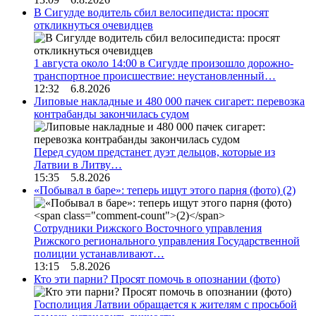
В Сигулде водитель сбил велосипедиста: просят
откликнуться очевидцев
1 августа около 14:00 в Сигулде произошло дорожно-
транспортное происшествие: неустановленный…
12:32 6.8.2026
Липовые накладные и 480 000 пачек сигарет: перевозка
контрабанды закончилась судом
Перед судом предстанет дуэт дельцов, которые из
Латвии в Литву…
15:35 5.8.2026
«Побывал в баре»: теперь ищут этого парня (фото)
(2)
Сотрудники Рижского Восточного управления
Рижского регионального управления Государственной
полиции устанавливают…
13:15 5.8.2026
Кто эти парни? Просят помочь в опознании (фото)
Госполиция Латвии обращается к жителям с просьбой