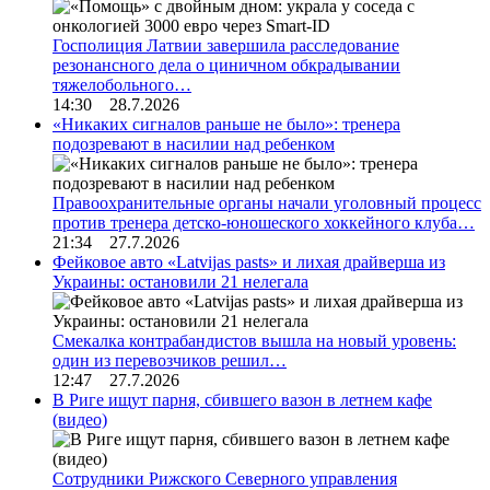
Госполиция Латвии завершила расследование
резонансного дела о циничном обкрадывании
тяжелобольного…
14:30 28.7.2026
«Никаких сигналов раньше не было»: тренера
подозревают в насилии над ребенком
Правоохранительные органы начали уголовный процесс
против тренера детско-юношеского хоккейного клуба…
21:34 27.7.2026
Фейковое авто «Latvijas pasts» и лихая драйверша из
Украины: остановили 21 нелегала
Смекалка контрабандистов вышла на новый уровень:
один из перевозчиков решил…
12:47 27.7.2026
В Риге ищут парня, сбившего вазон в летнем кафе
(видео)
Сотрудники Рижского Северного управления