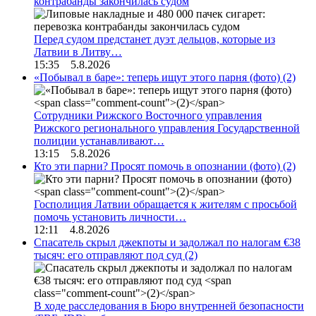
контрабанды закончилась судом
Перед судом предстанет дуэт дельцов, которые из
Латвии в Литву…
15:35 5.8.2026
«Побывал в баре»: теперь ищут этого парня (фото)
(2)
Сотрудники Рижского Восточного управления
Рижского регионального управления Государственной
полиции устанавливают…
13:15 5.8.2026
Кто эти парни? Просят помочь в опознании (фото)
(2)
Госполиция Латвии обращается к жителям с просьбой
помочь установить личности…
12:11 4.8.2026
Спасатель скрыл джекпоты и задолжал по налогам €38
тысяч: его отправляют под суд
(2)
В ходе расследования в Бюро внутренней безопасности