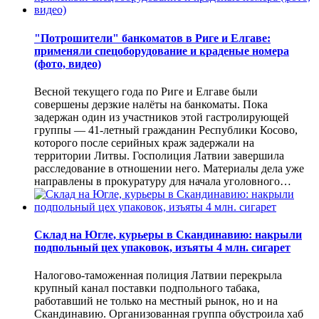
"Потрошители" банкоматов в Риге и Елгаве:
применяли спецоборудование и краденые номера
(фото, видео)
Весной текущего года по Риге и Елгаве были
совершены дерзкие налёты на банкоматы. Пока
задержан один из участников этой гастролирующей
группы — 41-летный гражданин Республики Косово,
которого после серийных краж задержали на
территории Литвы. Госполиция Латвии завершила
расследование в отношении него. Материалы дела уже
направлены в прокуратуру для начала уголовного…
Склад на Югле, курьеры в Скандинавию: накрыли
подпольный цех упаковок, изъяты 4 млн. сигарет
Налогово-таможенная полиция Латвии перекрыла
крупный канал поставки подпольного табака,
работавший не только на местный рынок, но и на
Скандинавию. Организованная группа обустроила хаб