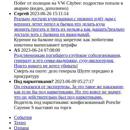
Побег от полиции на VW Citybee: подростки попали в
аварию (видео, дополнено)
Сергей
2023-06-26 15:11:14
Реально достали курильщики.с нижних идёт дым,с
верхних летит пепел и бычки.что делать,куда
звонить.трогать и бить их нельзя,а как дышать?реально
достало хоть с балкона их выкидывай.
Курение на балконе под запретом: как любителям
никотина выписывают штрафы
AS
2023-06-24 07:08:00
Родственникам погибшего-глубокие соболезнования,
генералу и его семье-выдержки, суду-милосердия.
Никто никого не хотел убивать!
Смерть на охоте: дело генерала Шулте передано в
прокуратуру
Под наркотиками?
2023-06-09 05:27:17
Он отказался от экспертизы. За это такое же наказание,
как если бы под наркотиками. Но это вовсе не значит,
что он действительно был под наркотиками.
Водитель под наркотиками: конфискованный Porsche
Cayenne S выставят на торги
События
Техно
Охрана