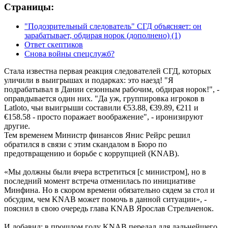
Страницы:
"Подозрительный следователь" СГД объясняет: он
зарабатывает, обдирая норок (дополнено)
(1)
Ответ скептиков
Снова войны спецслужб?
Стала известна первая реакция следователей СГД, которых
уличили в выигрышах и подарках: это наезд! "Я
подрабатывал в Дании сезонным рабочим, обдирая норок!", -
оправдывается один них. "Да уж, группировка игроков в
Latloto, чьи выигрыши составили €53.88, €39.89, €211 и
€158.58 - просто поражает воображение", - иронизируют
другие.
Тем временем Министр финансов Янис Рейрс решил
обратился в связи с этим скандалом в Бюро по
предотвращению и борьбе с коррупцией (KNAB).
«Мы должны были вчера встретиться [с министром], но в
последний момент встреча отменилась по инициативе
Минфина. Но в скором времени обязательно сядем за стол и
обсудим, чем KNAB может помочь в данной ситуации», -
пояснил в свою очередь глава KNAB Ярослав Стрельченок.
И добавил: в прошлом году KNAB передал для дальнейшего