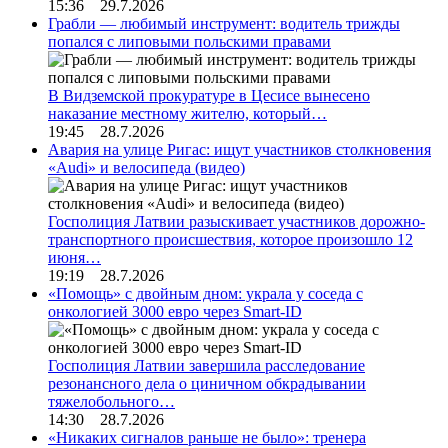
15:36 29.7.2026
Грабли — любимый инструмент: водитель трижды
попался с липовыми польскими правами
В Видземской прокуратуре в Цесисе вынесено
наказание местному жителю, который…
19:45 28.7.2026
Авария на улице Ригас: ищут участников столкновения
«Audi» и велосипеда (видео)
Госполиция Латвии разыскивает участников дорожно-
транспортного происшествия, которое произошло 12
июня…
19:19 28.7.2026
«Помощь» с двойным дном: украла у соседа с
онкологией 3000 евро через Smart-ID
Госполиция Латвии завершила расследование
резонансного дела о циничном обкрадывании
тяжелобольного…
14:30 28.7.2026
«Никаких сигналов раньше не было»: тренера