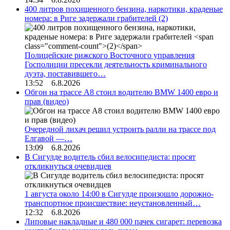
400 литров похищенного бензина, наркотики, краденые
номера: в Риге задержали грабителей
(2)
Полицейские рижского Восточного управления
Госполиции пресекли деятельность криминального
дуэта, поставившего…
13:52 6.8.2026
Обгон на трассе А8 стоил водителю BMW 1400 евро и
прав (видео)
Очередной лихач решил устроить ралли на трассе под
Елгавой —…
13:09 6.8.2026
В Сигулде водитель сбил велосипедиста: просят
откликнуться очевидцев
1 августа около 14:00 в Сигулде произошло дорожно-
транспортное происшествие: неустановленный…
12:32 6.8.2026
Липовые накладные и 480 000 пачек сигарет: перевозка