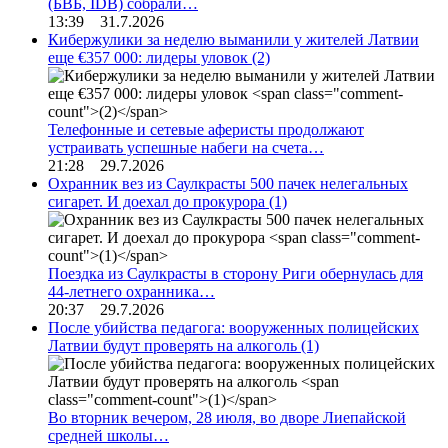
(БВБ, IDB) собрали…
13:39 31.7.2026
Кибержулики за неделю выманили у жителей Латвии
еще €357 000: лидеры уловок
(2)
Телефонные и сетевые аферисты продолжают
устраивать успешные набеги на счета…
21:28 29.7.2026
Охранник вез из Саулкрасты 500 пачек нелегальных
сигарет. И доехал до прокурора
(1)
Поездка из Саулкрасты в сторону Риги обернулась для
44-летнего охранника…
20:37 29.7.2026
После убийства педагога: вооруженных полицейских
Латвии будут проверять на алкоголь
(1)
Во вторник вечером, 28 июля, во дворе Лиепайской
средней школы…