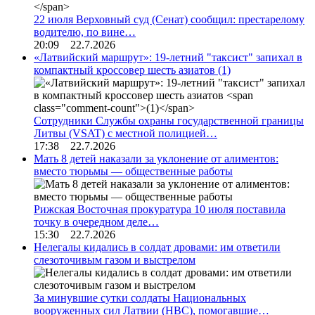
22 июля Верховный суд (Сенат) сообщил: престарелому
водителю, по вине…
20:09 22.7.2026
«Латвийский маршрут»: 19-летний "таксист" запихал в
компактный кроссовер шесть азиатов
(1)
Сотрудники Службы охраны государственной границы
Литвы (VSAT) с местной полицией…
17:38 22.7.2026
Мать 8 детей наказали за уклонение от алиментов:
вместо тюрьмы — общественные работы
Рижская Восточная прокуратура 10 июля поставила
точку в очередном деле…
15:30 22.7.2026
Нелегалы кидались в солдат дровами: им ответили
слезоточивым газом и выстрелом
За минувшие сутки солдаты Национальных
вооруженных сил Латвии (НВС), помогавшие…