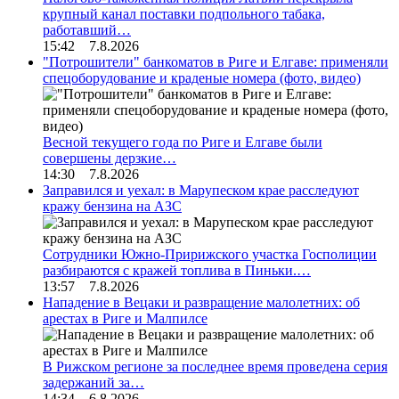
крупный канал поставки подпольного табака,
работавший…
15:42 7.8.2026
"Потрошители" банкоматов в Риге и Елгаве: применяли
спецоборудование и краденые номера (фото, видео)
Весной текущего года по Риге и Елгаве были
совершены дерзкие…
14:30 7.8.2026
Заправился и уехал: в Марупеском крае расследуют
кражу бензина на АЗС
Сотрудники Южно-Пририжского участка Госполиции
разбираются с кражей топлива в Пиньки.…
13:57 7.8.2026
Нападение в Вецаки и развращение малолетних: об
арестах в Риге и Малпилсе
В Рижском регионе за последнее время проведена серия
задержаний за…
14:34 6.8.2026