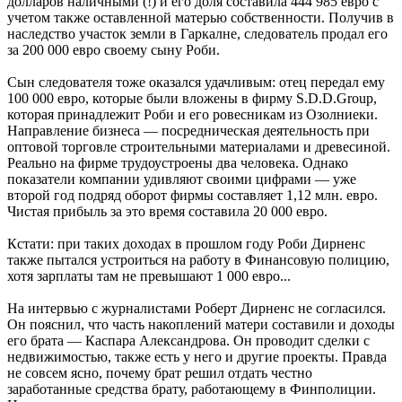
долларов наличными (!) и его доля составила 444 985 евро с
учетом также оставленной матерью собственности. Получив в
наследство участок земли в Гаркалне, следователь продал его
за 200 000 евро своему сыну Роби.
Сын следователя тоже оказался удачливым: отец передал ему
100 000 евро, которые были вложены в фирму S.D.D.Group,
которая принадлежит Роби и его ровесникам из Озолниеки.
Направление бизнеса — посредническая деятельность при
оптовой торговле строительными материалами и древесиной.
Реально на фирме трудоустроены два человека. Однако
показатели компании удивляют своими цифрами — уже
второй год подряд оборот фирмы составляет 1,12 млн. евро.
Чистая прибыль за это время составила 20 000 евро.
Кстати: при таких доходах в прошлом году Роби Дирненс
также пытался устроиться на работу в Финансовую полицию,
хотя зарплаты там не превышают 1 000 евро...
На интервью с журналистами Роберт Дирненс не согласился.
Он пояснил, что часть накоплений матери составили и доходы
его брата — Каспара Александрова. Он проводит сделки с
недвижимостью, также есть у него и другие проекты. Правда
не совсем ясно, почему брат решил отдать честно
заработанные средства брату, работающему в Финполиции.