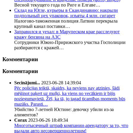
Весной текущего года по Риге и Елгаве…
Склад на Югле, курьеры в Скандинавию: накрыли
подпольный цех упаковок, изъяты 4 млн. сигарет
Налогово-таможенная полиция Латвии перекрыла
крупный канал поставки…
Заправился и уехал: в Марупеском крае расследуют
кражу бензина на АЗС
Сотрудники Южно-Пририжского участка Госполиции
разбираются с кражей…
Комментарии
Комментарии
Secinājumi...
2023-06-28 14:39:04
Pēc policijas teiktā, skaidrs, ka neviens nav atzinies, šādi
mēģinot paķert uz muļķi, ka viens no vecākiem ir bijis
noziegumavietā. Žēl, ka tā, jo tagad ticamības moments būs
mazāks. Parasti…
Убийство 7-летней Юстине: девочку убили из-за
алиментов?
Corax
2023-06-26 18:49:34
Многотысячный штраф компании-арендатору за то, что
выдали авто несовершеннолетним!