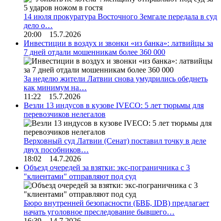
14 июля прокуратура Восточного Земгале передала в суд
дело о…
20:00 15.7.2026
Инвестиции в воздух и звонки «из банка»: латвийцы за
7 дней отдали мошенникам более 360 000
За неделю жители Латвии снова умудрились обеднеть
как минимум на…
11:22 15.7.2026
Везли 13 индусов в кузове IVECO: 5 лет тюрьмы для
перевозчиков нелегалов
Верховный суд Латвии (Сенат) поставил точку в деле
двух пособников…
18:02 14.7.2026
Объезд очередей за взятки: экс-пограничника с 3
"клиентами" отправляют под суд
Бюро внутренней безопасности (БВБ, IDB) предлагает
начать уголовное преследование бывшего…
16:39 14.7.2026