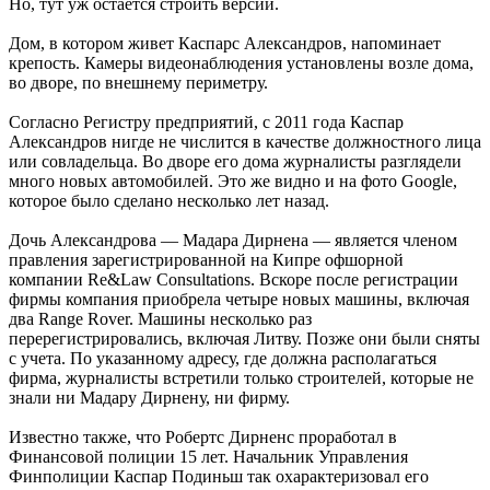
Но, тут уж остается строить версии.
Дом, в котором живет Каспарс Александров, напоминает
крепость. Камеры видеонаблюдения установлены возле дома,
во дворе, по внешнему периметру.
Согласно Регистру предприятий, с 2011 года Каспар
Александров нигде не числится в качестве должностного лица
или совладельца. Во дворе его дома журналисты разглядели
много новых автомобилей. Это же видно и на фото Google,
которое было сделано несколько лет назад.
Дочь Александрова — Мадара Дирнена — является членом
правления зарегистрированной на Кипре офшорной
компании Re&Law Consultations. Вскоре после регистрации
фирмы компания приобрела четыре новых машины, включая
два Range Rover. Машины несколько раз
перерегистрировались, включая Литву. Позже они были сняты
с учета. По указанному адресу, где должна располагаться
фирма, журналисты встретили только строителей, которые не
знали ни Мадару Дирнену, ни фирму.
Известно также, что Робертс Дирненс проработал в
Финансовой полиции 15 лет. Начальник Управления
Финполиции Каспар Подиньш так охарактеризовал его